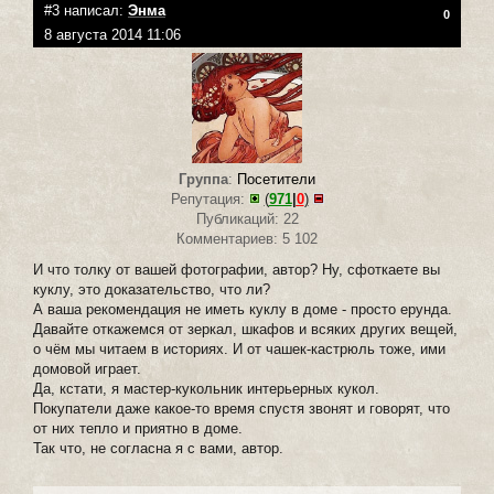
#3 написал:
Энма
0
8 августа 2014 11:06
Группа
:
Посетители
Репутация:
(
971
|
0
)
Публикаций: 22
Комментариев: 5 102
И что толку от вашей фотографии, автор? Ну, сфоткаете вы
куклу, это доказательство, что ли?
А ваша рекомендация не иметь куклу в доме - просто ерунда.
Давайте откажемся от зеркал, шкафов и всяких других вещей,
о чём мы читаем в историях. И от чашек-кастрюль тоже, ими
домовой играет.
Да, кстати, я мастер-кукольник интерьерных кукол.
Покупатели даже какое-то время спустя звонят и говорят, что
от них тепло и приятно в доме.
Так что, не согласна я с вами, автор.