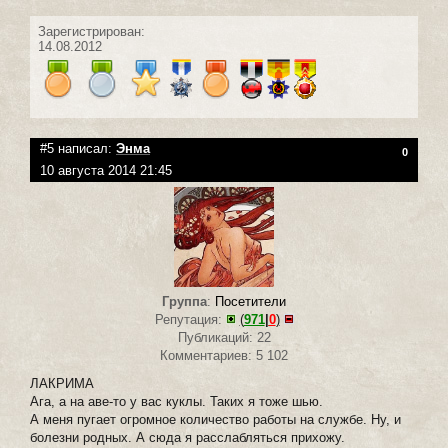
Зарегистрирован:
14.08.2012
#5 написал:
Энма
0
10 августа 2014 21:45
Группа
:
Посетители
Репутация:
(
971
|
0
)
Публикаций: 22
Комментариев: 5 102
ЛАКРИМА
Ага, а на аве-то у вас куклы. Таких я тоже шью.
А меня пугает огромное количество работы на службе. Ну, и
болезни родных. А сюда я расслабляться прихожу.