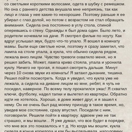
со светлыми короткими волосами, одета в шубку с ремешком.
Но она с раннего детства внушала мне неприязнь, так как
лицо и глаза у нее какие-то нехорошие. Поэтому раньше я ее
убирал с глаз долой, но потом с возрастом не стал обращать
внимания. Сидела она постоянно в углу стола, спиной
оперевшись о стену. Однажды я был дома один. Было лето, и
родители ночевали на даче. Я смотрел фильм по ноуту. Как
вдруг услышал звук, будто что-то упало. Я вошел в комнату
мамы. Были еще светлые ночи, поэтому я сразу заметил, что
лампа на столе упала, а кукла, что обычно сидела рядом,
лежала вниз лицом. Чувство тревоги охватило меня, но я
решил забить. Может, лампа криво стояла, упала и уронила
куклу. Ничего не трогая, я пошел смотреть дальше. Минут
через 10 снова звуки из комнаты! Я затаил дыхание, тишина.
Решил пойти посмотреть. Когда я увидел, что кукла уже не
лежала, а сидела на диване лицом ко мне, ребят, я чуть не
посидел, наверное. По всему телу прокатился ужас! Я схватил
ключи, футболку, надел тапки и вылетел из квартиры. Обратно
идти не хотелось. Хорошо, в доме живет друг, и я зашел к
нему. Он не очень был рад моему приходу в такое время, но,
увидев мое состояние, сразу впустил. Посидели с ним,
поговорили. Решили пойти в квартиру: вдвоем уже не так
страшно, и мы вошли... Я уже думал, что все будет в порядке,
что мне все это показалось и т. д. Но когда мы вошли, кукла
сидела в конце коридора и как бы выглядывала, наполовину