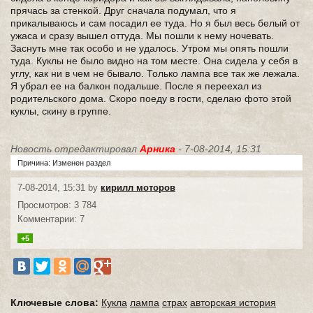
прячась за стенкой. Друг сначала подумал, что я
прикалываюсь и сам посадил ее туда. Но я был весь белый от
ужаса и сразу вышел оттуда. Мы пошли к нему ночевать.
Заснуть мне так особо и не удалось. Утром мы опять пошли
туда. Куклы не было видно на том месте. Она сидела у себя в
углу, как ни в чем не бывало. Только лампа все так же лежала.
Я убрал ее на балкон подальше. После я переехал из
родительского дома. Скоро поеду в гости, сделаю фото этой
куклы, скину в группе.
Новость отредактировал
Арника
- 7-08-2014, 15:31
Причина: Изменен раздел
7-08-2014, 15:31 by
кирилл моторов
Просмотров: 3 784
Комментарии: 7
+5
Ключевые слова:
Кукла
лампа
страх
авторская история