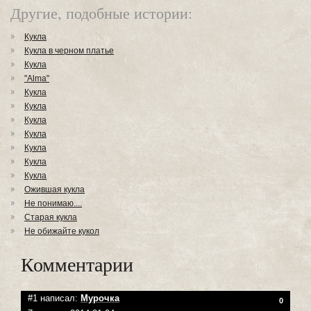
Другие, подобные истории:
Кукла
Кукла в черном платье
Кукла
"Alma"
Кукла
Кукла
Кукла
Кукла
Кукла
Кукла
Кукла
Ожившая кукла
Не понимаю....
Старая кукла
Не обижайте кукол
Комментарии
#1 написал:
Мурочка
0