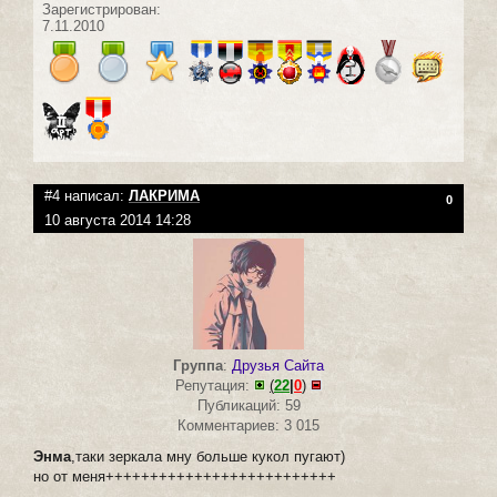
Зарегистрирован:
7.11.2010
#4 написал:
ЛАКРИМА
0
10 августа 2014 14:28
Группа
:
Друзья Сайта
Репутация:
(
22
|
0
)
Публикаций: 59
Комментариев: 3 015
Энма
,таки зеркала мну больше кукол пугают)
но от меня++++++++++++++++++++++++++