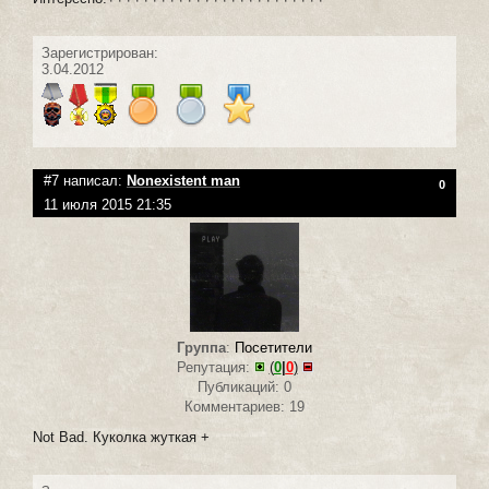
Зарегистрирован:
3.04.2012
#7 написал:
Nonexistent man
0
11 июля 2015 21:35
Группа
:
Посетители
Репутация:
(
0
|
0
)
Публикаций: 0
Комментариев: 19
Not Bad. Куколка жуткая +