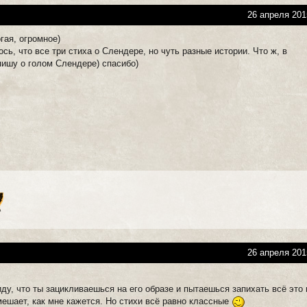
26 апреля 201
огая, огромное)
ось, что все три стиха о Слендере, но чуть разные истории. Что ж, в
ишу о голом Слендере) спасибо)
26 апреля 201
ду, что ты зацикливаешься на его образе и пытаешься запихать всё это 
мешает, как мне кажется. Но стихи всё равно классные