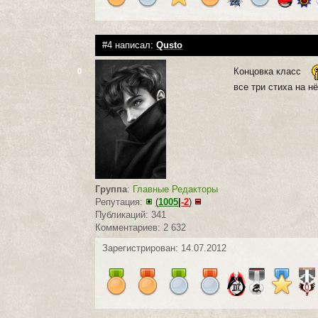
#4 написал:
Qusto
Концовка класс
0
все три стиха на н
Группа
:
Главные Редакторы
Репутация:
(
1005
|
-2
)
Публикаций: 341
Комментариев: 2 632
Зарегистрирован: 14.07.2012