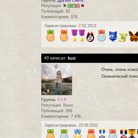
Группа
:
Друзья Сайта
Репутация:
(
507
|
0
)
Публикаций: 93
Комментариев: 578
Зарегистрирован: 2.02.2013
#3 написал:
kusi
Очень, очень класс
0
Океанический плюс
Группа
:
V.I.P.
Репутация: Выкл.
Публикаций: 358
Комментариев: 7 436
Зарегистрирован: 23.09.2011