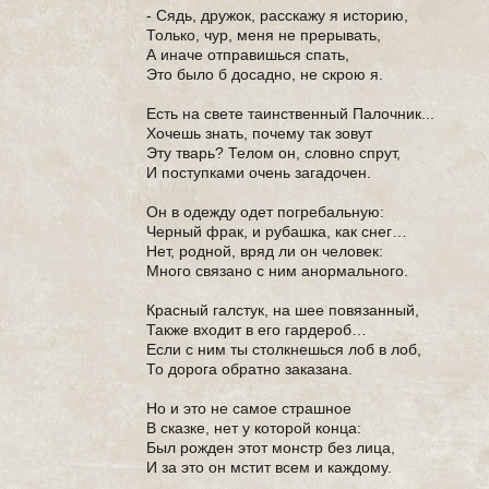
- Сядь, дружок, расскажу я историю,
Только, чур, меня не прерывать,
А иначе отправишься спать,
Это было б досадно, не скрою я.
Есть на свете таинственный Палочник...
Хочешь знать, почему так зовут
Эту тварь? Телом он, словно спрут,
И поступками очень загадочен.
Он в одежду одет погребальную:
Черный фрак, и рубашка, как снег…
Нет, родной, вряд ли он человек:
Много связано с ним анормального.
Красный галстук, на шее повязанный,
Также входит в его гардероб…
Если с ним ты столкнешься лоб в лоб,
То дорога обратно заказана.
Но и это не самое страшное
В сказке, нет у которой конца:
Был рожден этот монстр без лица,
И за это он мстит всем и каждому.