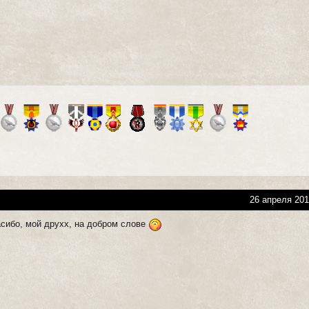
26 апреля 201
асибо, мой друхх, на добром слове