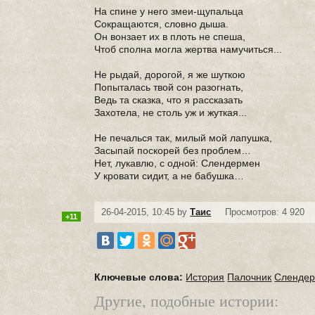
На спине у него змеи-щупальца
Сокращаются, словно дыша.
Он вонзает их в плоть не спеша,
Чтоб сполна могла жертва намучиться...
Не рыдай, дорогой, я же шуткою
Попыталась твой сон разогнать,
Ведь та сказка, что я рассказать
Захотела, не столь уж и жуткая...
Не печалься так, милый мой лапушка,
Засыпай поскорей без проблем…
Нет, лукавлю, с одной: Слендермен
У кровати сидит, а не бабушка…
26-04-2015, 10:45 by
Таис
Просмотров: 4 920
+11
Ключевые слова:
История
Палочник
Сленде
Другие, подобные истории: