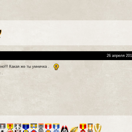
26 апреля 201
но!!! Какая же ты умничка .
 .