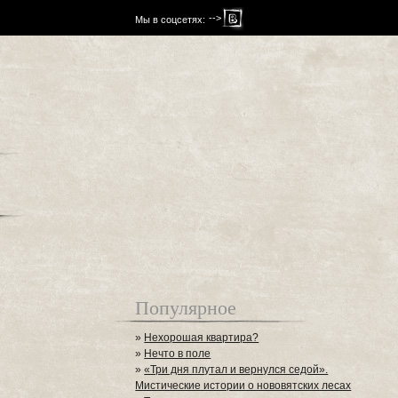
-->
Мы в соцсетях:
Популярное
»
Нехорошая квартира?
»
Нечто в поле
»
«Три дня плутал и вернулся седой».
Мистические истории о нововятских лесах