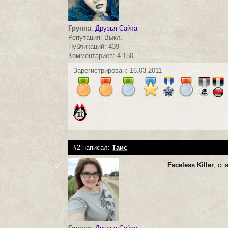
Группа
:
Друзья Сайта
Репутация: Выкл.
Публикаций: 439
Комментариев: 4 150
Зарегистрирован: 16.03.2011
#2 написал:
Таис
Faceless Killer
, сп
0