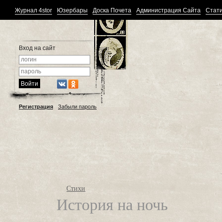
Журнал 4stor
Юзербары
Доска Почета
Администрация Сайта
Стати
Вход на сайт
Регистрация
Забыли пароль
Стихи
История на ночь