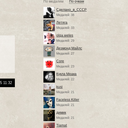
По медалям
По очкам
Сделано_в_СССР
Медалей: 38
Летяга
Медалей: 33
olqa.weles
Медалей: 29
Дезмонд Майлс
Медалей: 27
Core
Медалей: 23
Кукла Мрака
Медалей: 22
5 11:32
kusi
Медалей: 21
Faceless Killer
Медалей: 21
димик
Медалей: 21
Tiamat