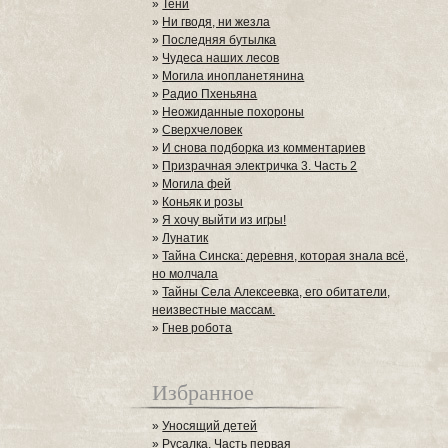
»
Тени
»
Ни гводя, ни жезла
»
Последняя бутылка
»
Чудеса наших лесов
»
Могила инопланетянина
»
Радио Пхеньяна
»
Неожиданные похороны
»
Сверхчеловек
»
И снова подборка из комментариев
»
Призрачная электричка 3. Часть 2
»
Могила фей
»
Коньяк и розы
»
Я хочу выйти из игры!
»
Лунатик
»
Тайна Синска: деревня, которая знала всё,
но молчала
»
Тайны Села Алексеевка, его обитатели,
неизвестные массам.
»
Гнев робота
Избранное
»
Уносящий детей
»
Русалка. Часть первая