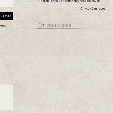
Поставь один из баннеров у себя на сайте.
Список баннеров
→
5 13:39
От спонсоров
ера,