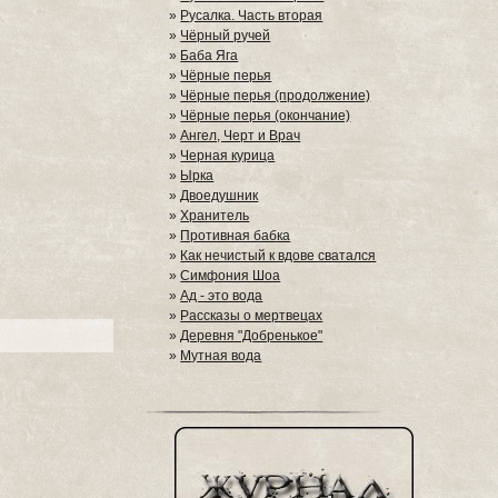
»
Русалка. Часть вторая
»
Чёрный ручей
»
Баба Яга
»
Чёрные перья
»
Чёрные перья (продолжение)
»
Чёрные перья (окончание)
»
Ангел, Черт и Врач
»
Черная курица
»
Ырка
»
Двоедушник
»
Хранитель
»
Противная бабка
»
Как нечистый к вдове сватался
»
Симфония Шоа
»
Ад - это вода
»
Рассказы о мертвецах
»
Деревня "Добренькое"
»
Мутная вода