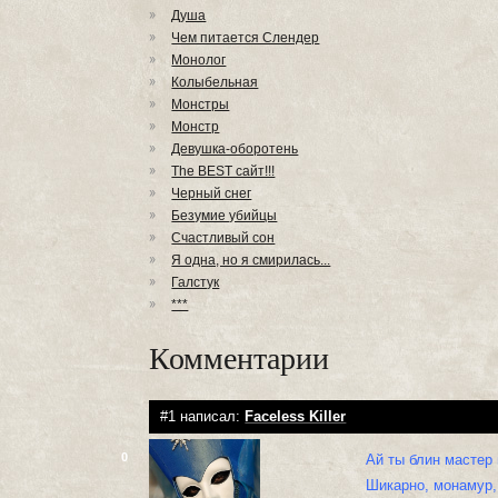
Душа
Чем питается Слендер
Монолог
Колыбельная
Монстры
Монстр
Девушка-оборотень
The BEST сайт!!!
Черный снег
Безумие убийцы
Счастливый сон
Я одна, но я смирилась...
Галстук
***
Комментарии
#1 написал:
Faceless Killer
0
Ай ты блин мастер
Шикарно, монамур,