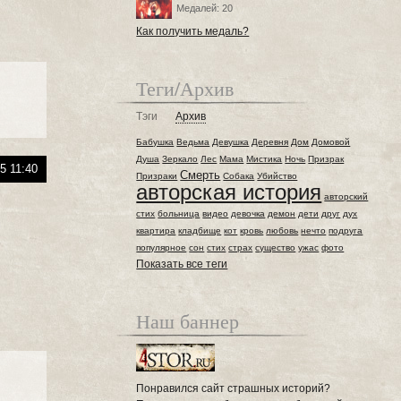
Медалей: 20
Как получить медаль?
Теги/Архив
Тэги
Архив
Бабушка
Ведьма
Девушка
Деревня
Дом
Домовой
Душа
Зеркало
Лес
Мама
Мистика
Ночь
Призрак
5 11:40
Смерть
Призраки
Собака
Убийство
авторская история
авторский
стих
больница
видео
девочка
демон
дети
друг
дух
квартира
кладбище
кот
кровь
любовь
нечто
подруга
популярное
сон
стих
страх
существо
ужас
фото
Показать все теги
Наш баннер
Понравился сайт страшных историй?