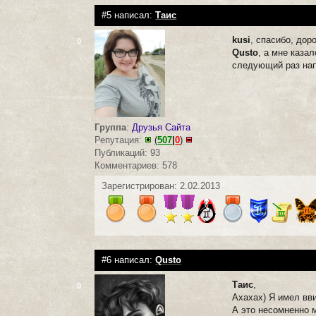
#5 написал:
Таис
kusi
, спасибо, дор
0
Qusto
, а мне казал
следующий раз нап
Группа
:
Друзья Сайта
Репутация:
(
507
|
0
)
Публикаций: 93
Комментариев: 578
Зарегистрирован: 2.02.2013
#6 написал:
Qusto
Таис
,
0
Ахахах) Я имел вви
А это несомненно 