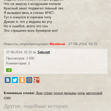
Что на закуску к колдуньям попали
Красный закат поджигал темный лес
Я вызывал весь в слезах МЧС!..
Тут я очнулся в горячем поту
Думаю я, что у ведьмы во рту.
Но я ошибся, всего это сон
Это страшнее всех бункеров зон!
Новость отредактировал
Mordecai
- 27-08-2014, 02:31
27-08-2014, 02:31 by
Sekcrett
Просмотров: 2 650
Комментарии: 5
+3
Ключевые слова:
Дом
страх
поход
ведьмы
ночь
авторский
стих
Другие, подобные истории: