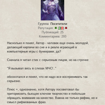
Группа
:
Посетители
Репутация:
(
3
|
0
)
Публикаций: 25
Комментариев: 293
Насколько я понял, Автор - человек еще очень молодой,
делающий кирпичи во сне и в реале играющий в
компьютерные игры с бункерами, да?
Сначала я читал стих с серьезным лицом, но на строчке:
"Я вызывал весь в слезах МЧС!.."
обхохотался и понял, что не надо все воспринимать так
серьезно.
Плюс +, однозначно, хотя Автору посоветовал бы
притормозить бьющее ключом творчество и побольше
обращать внимание на качество. Важна не только рифма, но и
смысл рифмованных фраз.