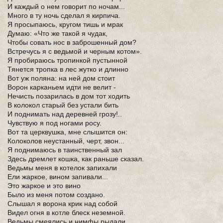
И каждый о нем говорит по ночам...
Много в ту ночь сделал я кирпича.
Я просыпаюсь, кругом тишь и мрак
Думаю: «Что же такой я чудак,
Чтобы совать нос в заброшенный дом?
Встречусь я с ведьмой и черным котом».
Я пробираюсь тропинкой пустынной
Тянется тропка в лес жутко и длинно
Вот уж поляна: на ней дом стоит
Ворон карканьем идти не велит -
Нечисть позарилась в дом тот ходить
В колокол старый без устали бить
И поднимать над деревней грозу!..
Чувствую я под ногами росу.
Вот та церквушка, мне слышится он:
Колоколов неустанный, черт, звон...
Я поднимаюсь в таинственный зал
Здесь дремлет кошка, как раньше сказал.
Ведьмы меня в котелок запихали
Ели жаркое, вином запивали...
Это жаркое и это вино
Было из меня потом создано.
Слышал я ворона крик над собой
Видел огня в котле блеск неземной.
Ведьмы смеялись и нимфы рыдали,