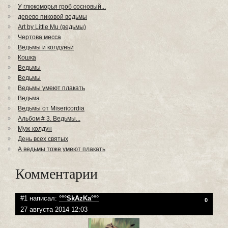
У глюкоморья гроб сосновый...
дерево пиковой ведьмы
Art by Little Mu (ведьмы)
Чертова месса
Ведьмы и колдуньи
Кошка
Ведьмы
Ведьмы
Ведьмы умеют плакать
Ведьма
Ведьмы от Misericordia
Альбом # 3. Ведьмы...
Муж-колдун
День всех святых
А ведьмы тоже умеют плакать
Комментарии
#1 написал:
°°°SkAzKa°°°
0
27 августа 2014 12:03