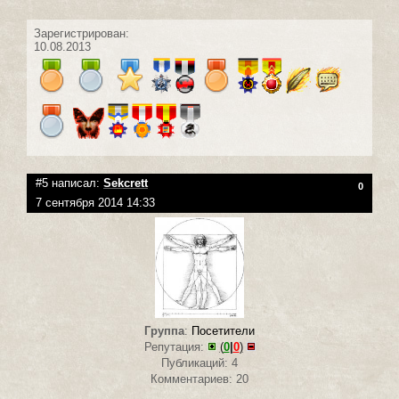
Зарегистрирован:
10.08.2013
#5 написал:
Sekcrett
0
7 сентября 2014 14:33
Группа
:
Посетители
Репутация:
(
0
|
0
)
Публикаций: 4
Комментариев: 20