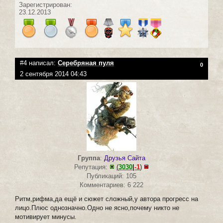
Зарегистрирован:
23.12.2013
#4 написал:
Серебряная пуля
0
2 сентября 2014 04:43
Группа
:
Друзья Сайта
Репутация:
(
3030
|
-1
)
Публикаций: 105
Комментариев: 6 222
Ритм,рифма,да ещё и сюжет сложный,у автора прогресс на
лицо.Плюс однозначно.Одно не ясно,почему никто не
мотивирует минусы.