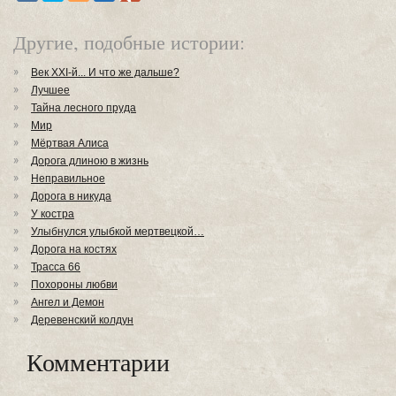
Другие, подобные истории:
Век XXI-й... И что же дальше?
Лучшее
Тайна лесного пруда
Мир
Мёртвая Алиса
Дорога длиною в жизнь
Неправильное
Дорога в никуда
У костра
Улыбнулся улыбкой мертвецкой…
Дорога на костях
Трасса 66
Похороны любви
Ангел и Демон
Деревенский колдун
Комментарии