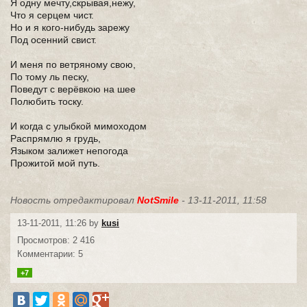
Я одну мечту,скрывая,нежу,
Что я серцем чист.
Но и я кого-нибудь зарежу
Под осенний свист.
И меня по ветряному свою,
По тому ль песку,
Поведут с верёвкою на шее
Полюбить тоску.
И когда с улыбкой мимоходом
Распрямлю я грудь,
Языком залижет непогода
Прожитой мой путь.
Новость отредактировал
NotSmile
- 13-11-2011, 11:58
13-11-2011, 11:26 by
kusi
Просмотров: 2 416
Комментарии: 5
+7