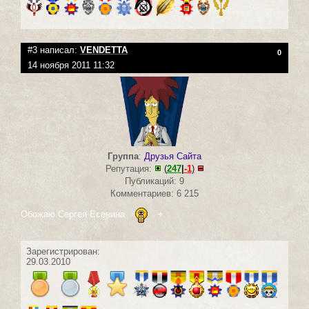
#3 написал:
VENDETTA
0
14 ноября 2011 11:32
Группа
:
Друзья Сайта
Репутация:
(
247
|
-1
)
Публикаций: 9
Комментариев: 6 215
Обожаю Сергея Есенина
+
Зарегистрирован:
29.03.2010