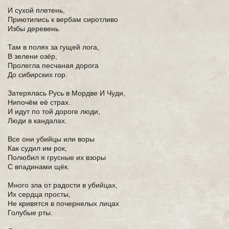
И сухой плетень,
Приютились к вербам сиротливо
Избы деревень.
Там в полях за гущей лога,
В зелени озёр,
Пролегла песчаная дорога
До сибирских гор.
Затерялась Русь в Мордве И Чуди,
Нипочём её страх.
И идут по той дороге люди,
Люди в кандалах.
Все они убийцы или воры
Как судил им рок,
Полюбил я грусные их взоры
С впадинами щёк.
Много зла от радости в убийцах,
Их сердца просты,
Не кривятся в почернелых лицах
Голубые рты.