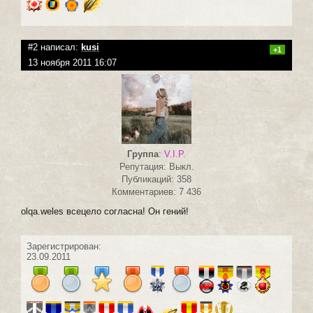
#2 написал:
kusi
+1
13 ноября 2011 16:07
Группа
:
V.I.P.
Репутация: Выкл.
Публикаций: 358
Комментариев: 7 436
olqa.weles всецело согласна! Он гений!
Зарегистрирован:
23.09.2011