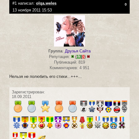
#1 написал:
olqa.weles
0
13 ноября 2011 15:53
Группа
:
Друзья Сайта
Репутация:
(
13
|
0
)
Публикаций: 819
Комментариев: 4 951
Нельзя не полюбить его стихи...+++...
Зарегистрирован:
18.09.2011