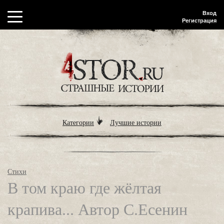
Вход
Регистрация
Категории
Лучшие истории
Стихи
В том краю где жёлтая
крапива... Автор С.Есенин