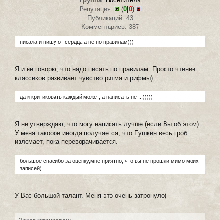
Группа
:
Посетители
Репутация:
(
0
|
0
)
Публикаций: 43
Комментариев: 387
писала и пишу от сердца а не по правилам)))
Я и не говорю, что надо писать по правилам. Просто чтение
классиков развивает чувство ритма и рифмы)
да и критиковать каждый может, а написать нет...)))))
Я не утверждаю, что могу написать лучше (если Вы об этом).
У меня такооое иногда получается, что Пушкин весь гроб
изломает, пока переворачивается.
большое спасибо за оценку,мне приятно, что вы не прошли мимо моих
записей)
У Вас большой талант. Меня это очень затронуло)