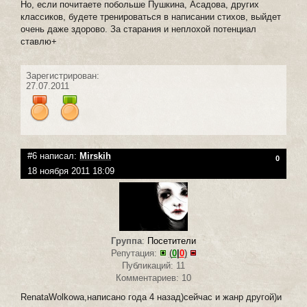
Но, если почитаете побольше Пушкина, Асадова, других
классиков, будете тренироваться в написании стихов, выйдет
очень даже здорово. За старания и неплохой потенциал
ставлю+
Зарегистрирован:
27.07.2011
#6 написал:
Mirskih
0
18 ноября 2011 18:09
Группа
:
Посетители
Репутация:
(
0
|
0
)
Публикаций: 11
Комментариев: 10
RenataWolkowa,написано года 4 назад)сейчас и жанр другой)и