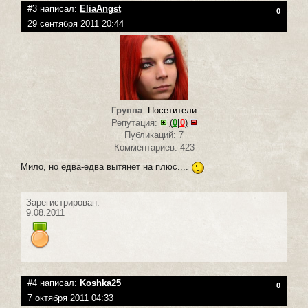
#3 написал:
EliaAngst
0
29 сентября 2011 20:44
Группа
:
Посетители
Репутация:
(
0
|
0
)
Публикаций: 7
Комментариев: 423
Мило, но едва-едва вытянет на плюс....
Зарегистрирован:
9.08.2011
#4 написал:
Koshka25
0
7 октября 2011 04:33