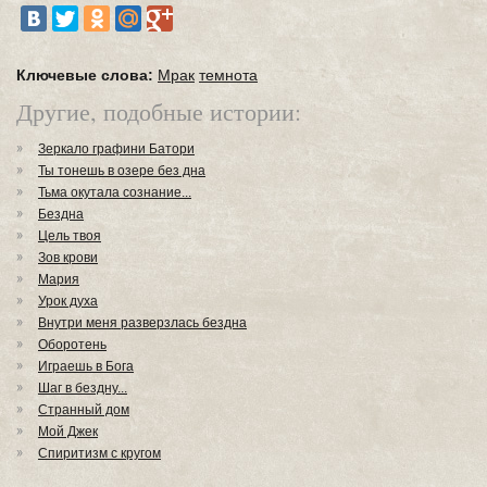
Ключевые слова:
Mрак
темнота
Другие, подобные истории:
Зеркало графини Батори
Ты тонешь в озере без дна
Тьма окутала сознание...
Бездна
Цель твоя
Зов крови
Мария
Урок духа
Внутри меня разверзлась бездна
Оборотень
Играешь в Бога
Шаг в бездну...
Странный дом
Мой Джек
Cпиритизм с кругом