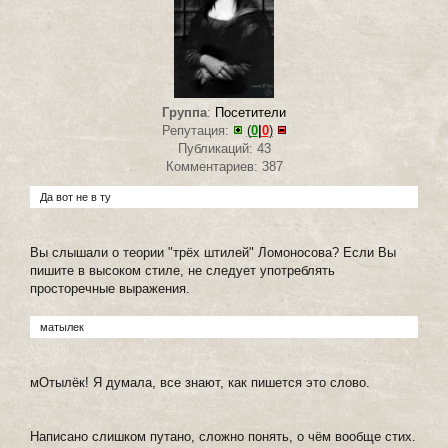
Группа
:
Посетители
Репутация:
(
0
|
0
)
Публикаций: 43
Комментариев: 387
Да вот не в ту
Вы слышали о теории "трёх штилей" Ломоносова? Если Вы
пишите в высоком стиле, не следует употреблять
просторечные выражения.
матылек
мОтылёк! Я думала, все знают, как пишется это слово.
Написано слишком путано, сложно понять, о чём вообще стих.