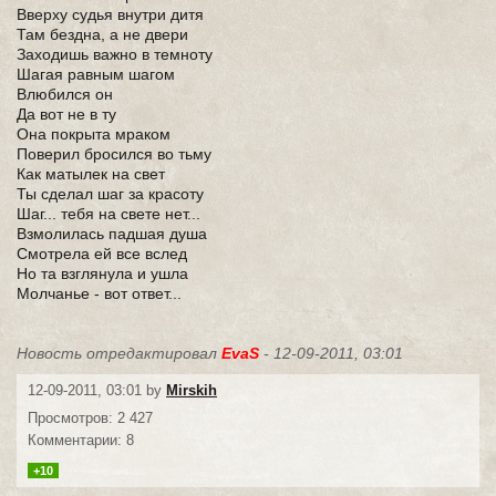
Вверху судья внутри дитя
Там бездна, а не двери
Заходишь важно в темноту
Шагая равным шагом
Влюбился он
Да вот не в ту
Она покрыта мраком
Поверил бросился во тьму
Как матылек на свет
Ты сделал шаг за красоту
Шаг... тебя на свете нет...
Взмолилась падшая душа
Смотрела ей все вслед
Но та взглянула и ушла
Молчанье - вот ответ...
Новость отредактировал
EvaS
- 12-09-2011, 03:01
12-09-2011, 03:01 by
Mirskih
Просмотров: 2 427
Комментарии: 8
+10