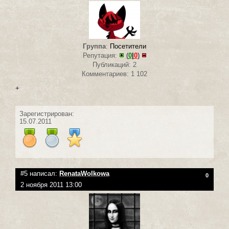
Группа
:
Посетители
Репутация:
(
0
|
0
)
Публикаций: 2
Комментариев: 1 102
+
Зарегистрирован:
15.07.2011
#5 написал:
RenataWolkowa
0
2 ноября 2011 13:00