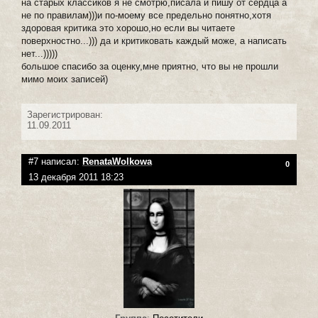
на старых классиков я не смотрю,писала и пишу от сердца а
не по правилам)))и по-моему все предельно понятно,хотя
здоровая критика это хорошо,но если вы читаете
поверхностно...))) да и критиковать каждый може, а написать
нет...)))))
большое спасибо за оценку,мне приятно, что вы не прошли
мимо моих записей)
Зарегистрирован:
11.09.2011
#7 написал:
RenataWolkowa
0
13 декабря 2011 18:23