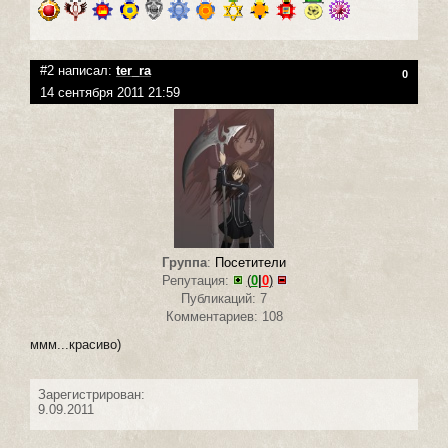
#2 написал:
ter_ra
0
14 сентября 2011 21:59
Группа
:
Посетители
Репутация:
(
0
|
0
)
Публикаций: 7
Комментариев: 108
ммм...красиво)
Зарегистрирован:
9.09.2011