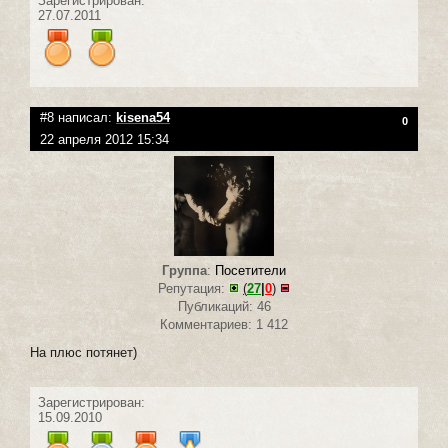
Зарегистрирован:
27.07.2011
#8 написал:
kisena54
0
22 апреля 2012 15:34
Группа
:
Посетители
Репутация:
(
27
|
0
)
Публикаций: 46
Комментариев: 1 412
На плюс потянет)
Зарегистрирован:
15.09.2010