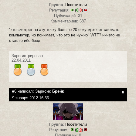
Группа
:
Посетители
Репутация:
(
0
|
0
)
Публикаций: 31
Комментариев: 687
"кто смотрит на эту точку больше 20 секунд хочет сломать
компьютер, но понимает, что это не нужно" WTF? ничего не
ставлю ибо бред
Зарегистрирован:
22.04.2011
#6 написал:
Зарксис Брейк
0
9 января 2012 16:36
Группа
:
Посетители
Репутация:
(
0
|
0
)
Публикаций: 0