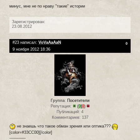
минус, мне не по нраву "такие" истории
Зарегистрирован:
23.08.2012
#23 написал:
VoVaAaAaN
0
9 ноября 2012 18:36
Группа
:
Посетители
Репутация:
(
0
|
0
)
Публикаций: 4
Комментариев: 137
не знаешь что такое обман зрения или оптика???
[color=#33CC00][/color]
-------------