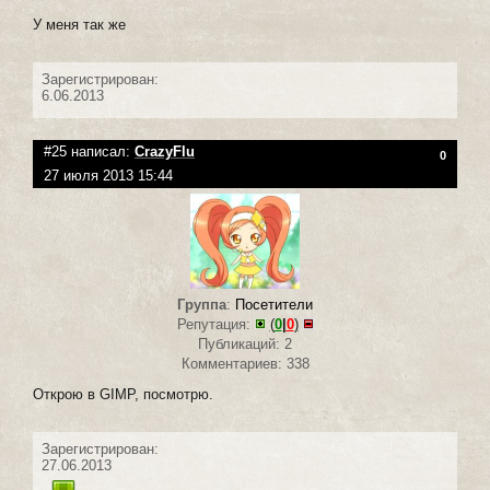
У меня так же
Зарегистрирован:
6.06.2013
#25 написал:
CrazyFlu
0
27 июля 2013 15:44
Группа
:
Посетители
Репутация:
(
0
|
0
)
Публикаций: 2
Комментариев: 338
Открою в GIMP, посмотрю.
Зарегистрирован:
27.06.2013