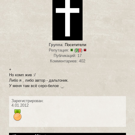
Группа
:
Посетители
Репутация:
(
0
|
0
)
Публикаций: 17
Комментариев: 402
+
Но комп жив :/
Либо я , либо автор - дальтоник.
У меня там всё серо-белое ._.
Зарегистрирован:
4.01.2012