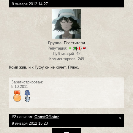
9 января 2012 14:27
Группа
:
Посетители
Репутация:
(
0
|
-1
)
Публикаций: 42
Комментариев: 249
Комп жив, и к Гуфу он не хочет. Плюс.
Зарегистрирован:
8.10.2011
#2 написал:
GhostOf4stor
0
9 января 2012 15:20