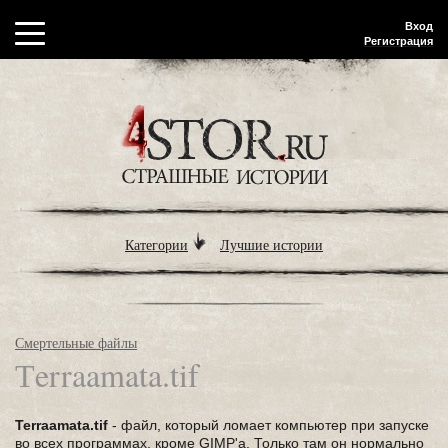
Вход
Регистрация
Категории
Лучшие истории
Смертельные файлы
Тerraamata.tif
Terraamata.tif
- файл, который ломает компьютер при запуске
во всех программах, кроме GIMP'а. Только там он нормально