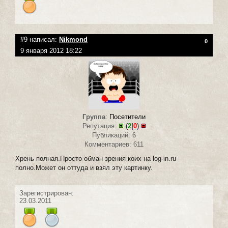
#9 написал:
Nikmond
0
9 января 2012 18:22
Группа
:
Посетители
Репутация:
(
2
|
0
)
Публикаций: 6
Комментариев: 611
Хрень полная.Просто обман зрения коих на log-in.ru
полно.Может он оттуда и взял эту картинку.
Зарегистрирован:
23.03.2011