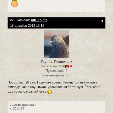
#26 написал:
nik_holms
0
18 декабря 2013 18:16
Группа
:
Посетители
Репутация:
(
0
|
0
)
Публикаций: 0
Комментариев: 143
Посмотрел 20 сек. Подумал хрень. Потянулся выключать
вкладку, как в наушниках услышал какой то шум. Терь свой
домик одноэтажный есть
Зарегистрирован:
7.12.2013