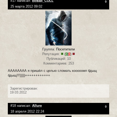
#17 написал:
Вован_COLL
0
25 марта 2012 09:02
Группа
:
Посетители
Репутация:
(
0
|
0
)
Публикаций: 10
Комментариев: 253
АААААААА я пришёл с целью сломать кооооомп бдыщ
бдыщ!!!)))))++++++++++++
Зарегистрирован:
19.03.2012
#18 написал:
Allure
0
18 апреля 2012 22:24