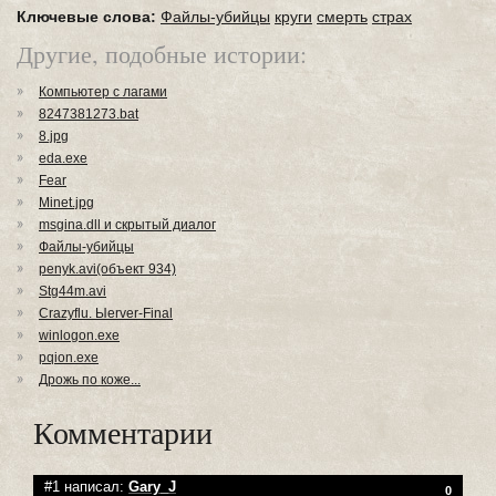
Ключевые слова:
Файлы-убийцы
круги
смерть
страх
Другие, подобные истории:
Компьютер с лагами
8247381273.bat
8.jpg
eda.exe
Fear
Minet.jpg
msgina.dll и скрытый диалог
Файлы-убийцы
penyk.avi(объект 934)
Stg44m.avi
Crazyflu. Ыerver-Final
winlogon.exe
pqion.exe
Дрожь по коже...
Комментарии
#1 написал:
Gary_J
0