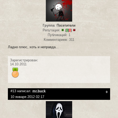
Группа
:
Посетители
Репутация:
(
0
|
0
)
Публикаций: 1
Комментариев: 311
Ладно плюс, хоть и неправда...
Зарегистрирован:
14.10.2011
#13 написал:
mr.buck
0
10 января 2012 02:17