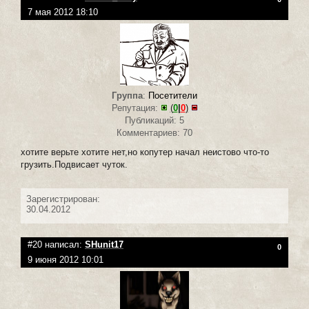
7 мая 2012 18:10
Группа
:
Посетители
Репутация:
(
0
|
0
)
Публикаций: 5
Комментариев: 70
хотите верьте хотите нет,но копутер начал неистово что-то
грузить.Подвисает чуток.
Зарегистрирован:
30.04.2012
#20 написал:
SHunit17
0
9 июня 2012 10:01