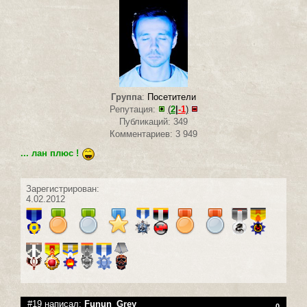
Группа
:
Посетители
Репутация:
(
2
|
-1
)
Публикаций: 349
Комментариев: 3 949
... лан плюс !
Зарегистрирован:
4.02.2012
#19 написал:
Funun_Grey
0