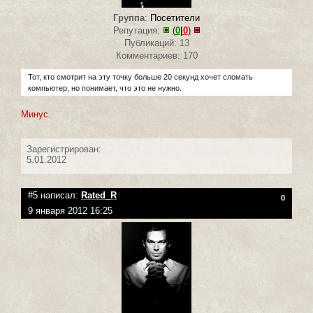
Группа
:
Посетители
Репутация:
(
0
|
0
)
Публикаций: 13
Комментариев: 170
Тот, кто смотрит на эту точку больше 20 секунд хочет сломать
компьютер, но понимает, что это не нужно.
Минус.
Зарегистрирован:
5.01.2012
#5 написал:
Rated_R
0
9 января 2012 16:25