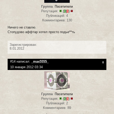
Группа
:
Посетители
Репутация:
(
0
|
0
)
Публикаций: 4
Комментариев: 130
Ничего не ставлю.
Стопудово аффтар хотел просто подье**ть
Зарегистрирован:
8.01.2012
#14 написал:
_max5555_
0
10 января 2012 03:34
Группа
:
Посетители
Репутация:
(
0
|
0
)
Публикаций: 2
Комментариев: 89