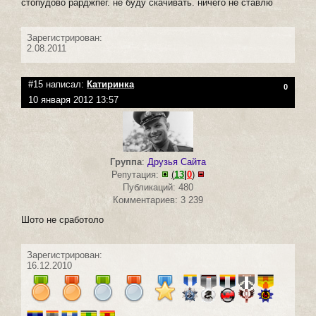
стопудово рарджпег. не буду скачивать. ничего не ставлю
Зарегистрирован:
2.08.2011
#15 написал:
Катиринка
0
10 января 2012 13:57
Группа
:
Друзья Сайта
Репутация:
(
13
|
0
)
Публикаций: 480
Комментариев: 3 239
Шото не сработоло
Зарегистрирован:
16.12.2010