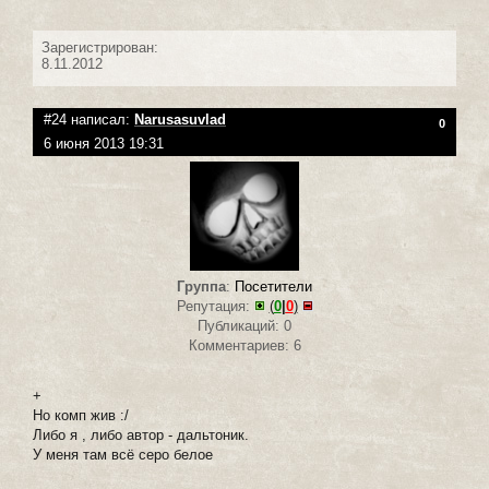
Зарегистрирован:
8.11.2012
#24 написал:
Narusasuvlad
0
6 июня 2013 19:31
Группа
:
Посетители
Репутация:
(
0
|
0
)
Публикаций: 0
Комментариев: 6
+
Но комп жив :/
Либо я , либо автор - дальтоник.
У меня там всё серо белое