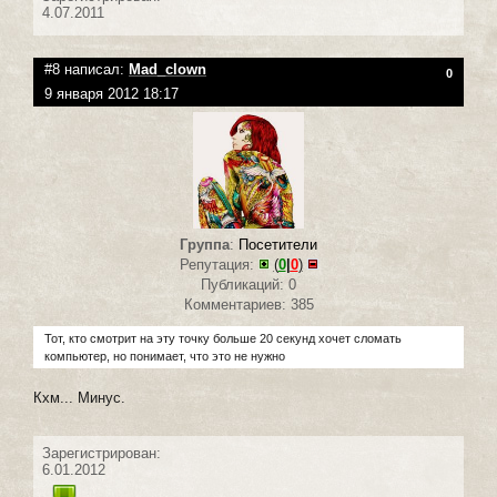
4.07.2011
#8 написал:
Mad_clown
0
9 января 2012 18:17
Группа
:
Посетители
Репутация:
(
0
|
0
)
Публикаций: 0
Комментариев: 385
Тот, кто смотрит на эту точку больше 20 секунд хочет сломать
компьютер, но понимает, что это не нужно
Кхм... Минус.
Зарегистрирован:
6.01.2012