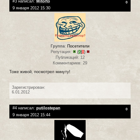
#3 написал:
Mitorto
0
9 января 2012 15:30
Группа
:
Посетители
Репутация:
(
0
|
0
)
Публикаций: 12
Комментариев: 29
Тоже живой, посмотрел минуту!
Зарегистрирован:
6.01.2012
#4 написал:
putilostepan
0
9 января 2012 15:44