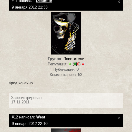
#11 написал:
Deathfile
0
9 января 2012 21:33
Группа
:
Посетители
Репутация:
(
0
|
0
)
Публикаций: 0
Комментариев: 53
бред конечно.
Зарегистрирован:
17.11.2011
#12 написал:
West
0
9 января 2012 22:10