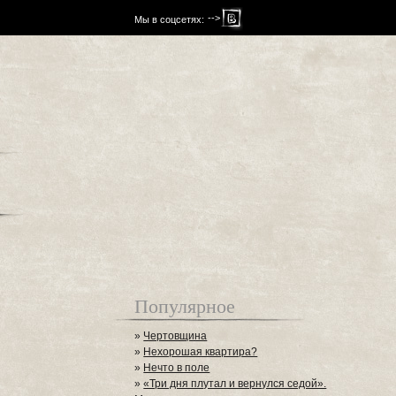
-->
Мы в соцсетях:
Популярное
»
Чертовщина
»
Нехорошая квартира?
»
Нечто в поле
»
«Три дня плутал и вернулся седой».