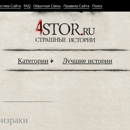
стика Сайта
FAQ
Обратная Связь
Правила Сайта
Поиск
Категории
Лучшие истории
ризраки