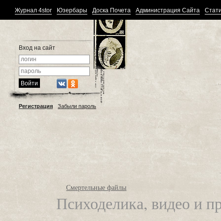
Журнал 4stor
Юзербары
Доска Почета
Администрация Сайта
Стати
Вход на сайт
Регистрация
Забыли пароль
Смертельные файлы
Психоделика, видео и п