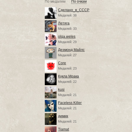
По медалям
По очкам
Сделано_в_СССР
Медалей: 38
Летяга
Медалей: 33
olqa.weles
Медалей: 29
Дезмонд Майлс
Медалей: 27
Core
Медалей: 23
Кукла Мрака
Медалей: 22
kusi
Медалей: 21
Faceless Killer
Медалей: 21
димик
Медалей: 21
Tiamat