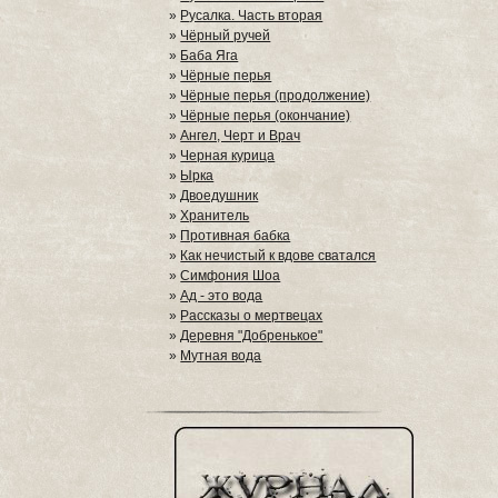
»
Русалка. Часть вторая
»
Чёрный ручей
»
Баба Яга
»
Чёрные перья
»
Чёрные перья (продолжение)
»
Чёрные перья (окончание)
»
Ангел, Черт и Врач
»
Черная курица
»
Ырка
»
Двоедушник
»
Хранитель
»
Противная бабка
»
Как нечистый к вдове сватался
»
Симфония Шоа
»
Ад - это вода
»
Рассказы о мертвецах
»
Деревня "Добренькое"
»
Мутная вода