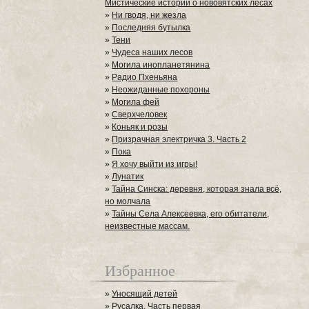
Мистические истории о нововятских лесах
»
Ни гводя, ни жезла
»
Последняя бутылка
»
Тени
»
Чудеса наших лесов
»
Могила инопланетянина
»
Радио Пхеньяна
»
Неожиданные похороны
»
Могила фей
»
Сверхчеловек
»
Коньяк и розы
»
Призрачная электричка 3. Часть 2
»
Пока
»
Я хочу выйти из игры!
»
Лунатик
»
Тайна Синска: деревня, которая знала всё,
но молчала
»
Тайны Села Алексеевка, его обитатели,
неизвестные массам.
Избранное
»
Уносящий детей
»
Русалка. Часть первая