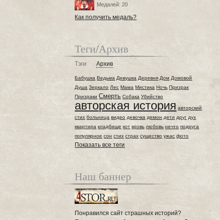
Медалей: 20
Как получить медаль?
Теги/Архив
Тэги
Архив
Бабушка
Ведьма
Девушка
Деревня
Дом
Домовой
Душа
Зеркало
Лес
Мама
Мистика
Ночь
Призрак
Смерть
Призраки
Собака
Убийство
авторская история
авторский
стих
больница
видео
девочка
демон
дети
друг
дух
квартира
кладбище
кот
кровь
любовь
нечто
подруга
популярное
сон
стих
страх
существо
ужас
фото
Показать все теги
Наш баннер
Понравился сайт страшных историй?