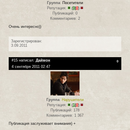
Группа
:
Посетители
Репутация:
(
0
|
0
)
Публикаций: 0
Комментариев: 2
Очень интересно))
Зарегистрирован:
3.09.2011
#15 написал:
Даймон
0
4 сентября 2011 02:47
Группа
:
Нарушители
Репутация:
(
1
|
0
)
Публикаций: 178
Комментариев: 1 367
Публикация заслуживает внимания) +