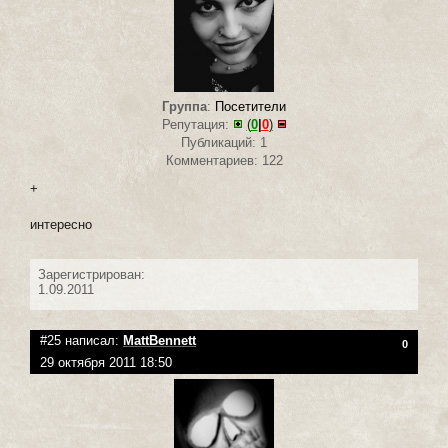
Группа
:
Посетители
Репутация:
(
0
|
0
)
Публикаций: 1
Комментариев: 122
+
интересно
Зарегистрирован:
1.09.2011
#25 написал:
MattBennett
0
29 октября 2011 18:50