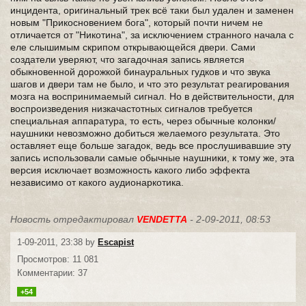
инцидента, оригинальный трек всё таки был удален и заменен
новым "Прикосновением бога", который почти ничем не
отличается от "Никотина", за исключением странного начала с
еле слышимым скрипом открывающейся двери. Сами
создатели уверяют, что загадочная запись является
обыкновенной дорожкой бинауральных гудков и что звука
шагов и двери там не было, и что это результат реагирования
мозга на воспринимаемый сигнал. Но в действительности, для
воспроизведения низкачастотных сигналов требуется
специальная аппаратура, то есть, через обычные колонки/
наушники невозможно добиться желаемого результата. Это
оставляет еще больше загадок, ведь все прослушивавшие эту
запись использовали самые обычные наушники, к тому же, эта
версия исключает возможность какого либо эффекта
независимо от какого аудионаркотика.
Новость отредактировал
VENDETTA
- 2-09-2011, 08:53
1-09-2011, 23:38 by
Escapist
Просмотров: 11 081
Комментарии: 37
+54