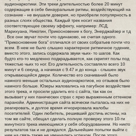
аудионаркотики. Эти треки длительностью более 20 минут
содержащие в себе бинауральные ритмы, воздействующий на
сознание - не внушали доверия, но приобрели популярность в
разных слоях общества. Каждый трек носит названия
соответствующее своему эффекту, например: ЛСД,
Марихуана, Никотин, Прикосновение к богу, Энерджайзер и т.д
. Все они звучат почти что одинаково, не считая одного.
"Прикосновение бога" отличался от своих собратьев почти что
всем. В нем не было слышно характерное ритмичное гудение,
вместо этого, запись содержала звуки чьих- то шагов. Как
будто кто-то медленно подкрадывается, как скрипят полы под
тяжестью чьих то ног. Его длительность составляло всего 10
минут и 6 секунд, а начиная с 9.47 и до конца - слышен звук
открывающейся двери. Количество его скачиваний было
намного меньше остальных аудионаркотиов, но отзывов было
намного больше. Юзеры жаловались на пагубное воздействие
этого трека, и просили удалить его с сайта, так как он
вызывает у них панических страх с ярко выраженным оттенком
паранойи. Администрация сайта всячески пыталась на них не
реагировать, и долгое время игнорировала жалобы
посетителей. Один любитель, решивший достичь истины, на
том же сайте, обещал сделать полную проверку этого 10-ти
минутного трека имеющимся у себя оборудованием. Но никто
результатов так и не дождался. Дальнейшие попытки выйти с
ним на связь также не увенчались успехом. После этого