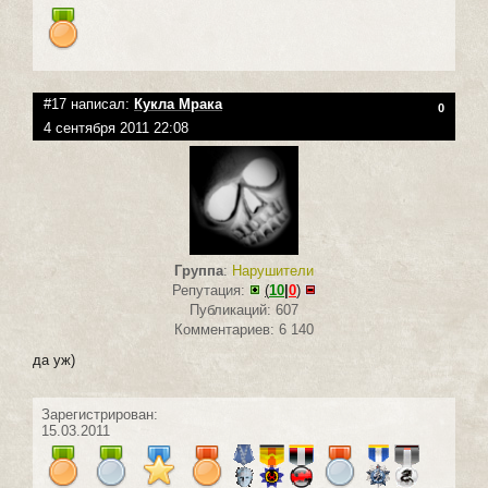
#17 написал:
Кукла Мрака
0
4 сентября 2011 22:08
Группа
:
Нарушители
Репутация:
(
10
|
0
)
Публикаций: 607
Комментариев: 6 140
да уж)
Зарегистрирован:
15.03.2011