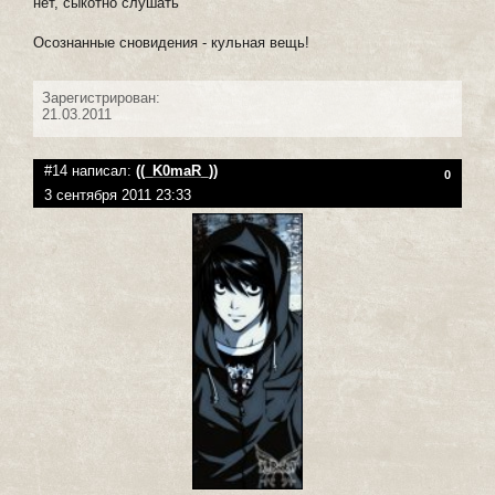
нет, сыкотно слушать
Осознанные сновидения - кульная вещь!
Зарегистрирован:
21.03.2011
#14 написал:
((_K0maR_))
0
3 сентября 2011 23:33