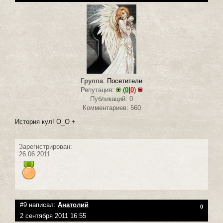
Группа
:
Посетители
Репутация:
(
0
|
0
)
Публикаций: 0
Комментариев: 560
История кул! О_О +
Зарегистрирован:
26.06.2011
#9 написал:
Анатолий
0
2 сентября 2011 16:55