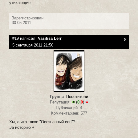
утихающие
Зарегистрирован:
30.05.2011
#19 написал:
Vasilisa Lerr
0
5 сентября 2011 21:56
Группа
:
Посетители
Репутация:
(
0
|
0
)
Публикаций: 4
Комментариев: 577
Хм, а что такое "Осознанный сон"?
За историю +