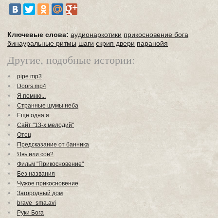
Ключевые слова:
аудионаркотики
прикосновение бога
бинауральные ритмы
шаги
скрип двери
паранойя
Другие, подобные истории:
pipe.mp3
Doors.mp4
Я помню...
Странные шумы неба
Еще одна я...
Сайт "13-х мелодий"
Отец
Предсказание от банника
Явь или сон?
Фильм "Прикосновение"
Без названия
Чужое прикосновение
Загородный дом
brave_sma.avi
Руки Бога