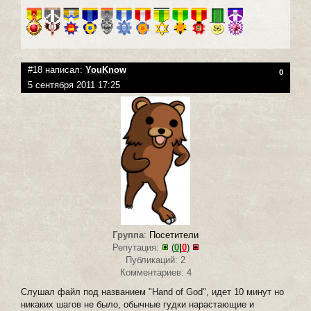
#18 написал:
YouKnow
0
5 сентября 2011 17:25
Группа
:
Посетители
Репутация:
(
0
|
0
)
Публикаций: 2
Комментариев: 4
Слушал файл под названием "Hand of God", идет 10 минут но
никаких шагов не было, обычные гудки нарастающие и