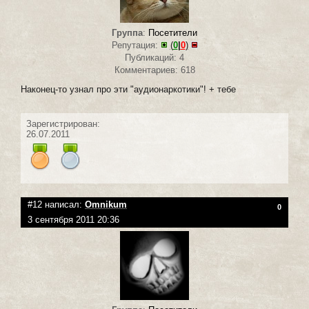
Группа
:
Посетители
Репутация:
(
0
|
0
)
Публикаций: 4
Комментариев: 618
Наконец-то узнал про эти "аудионаркотики"! + тебе
Зарегистрирован:
26.07.2011
#12 написал:
Omnikum
0
3 сентября 2011 20:36