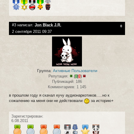
#3 написал:
Jon Black J.R.
0
2 сентября 2011 09:37
Группа
:
Активные Пользователи
Репутация:
(
0
|
0
)
Публикаций: 186
Комментариев: 1 145
в прошлом году я скачал кучу аудионаркотиков.....но к
сожалению на меня они не действовали
за историю+
Зарегистрирован:
6.08.2011