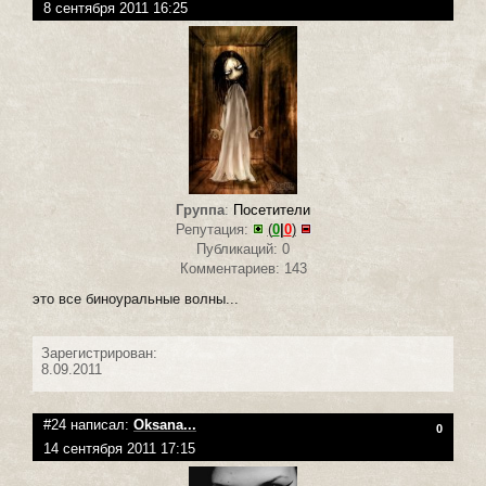
8 сентября 2011 16:25
Группа
:
Посетители
Репутация:
(
0
|
0
)
Публикаций: 0
Комментариев: 143
это все биноуральные волны...
Зарегистрирован:
8.09.2011
#24 написал:
Oksana...
0
14 сентября 2011 17:15