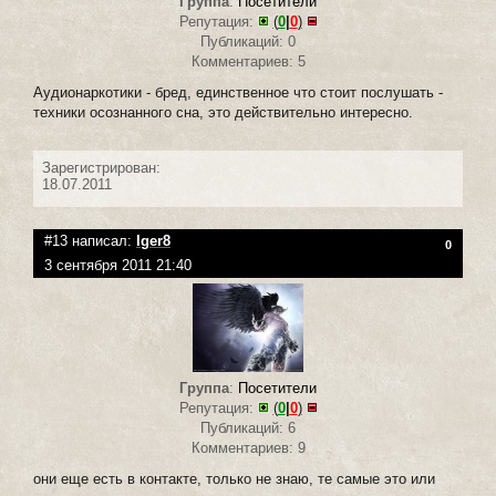
Группа
:
Посетители
Репутация:
(
0
|
0
)
Публикаций: 0
Комментариев: 5
Аудионаркотики - бред, единственное что стоит послушать -
техники осознанного сна, это действительно интересно.
Зарегистрирован:
18.07.2011
#13 написал:
Iger8
0
3 сентября 2011 21:40
Группа
:
Посетители
Репутация:
(
0
|
0
)
Публикаций: 6
Комментариев: 9
они еще есть в контакте, только не знаю, те самые это или