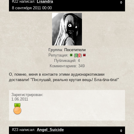
#22 написал:
Lisandra
0
8 сентября 2011 00:00
Группа
:
Посетители
Репутация:
(
0
|
0
)
Публикаций: 4
Комментариев: 349
О, помню, меня в контакте этими аудионаркотиками
доставали! "Послушай, реально крутая вещь! Бла-бла-бла!"
Зарегистрирован:
1.06.2011
#23 написал:
Angel_Suicide
0