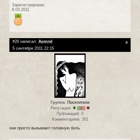
Зарегистрирован:
8.03.2011
#20 написал:
Aomrel
0
5 сентября 2011 22:15
Группа
:
Посетители
Репутация:
(
0
|
0
)
Публикаций: 0
Комментариев: 301
они просто вызывают головную боль