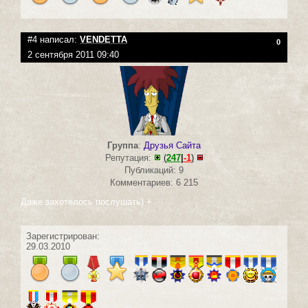
#4 написал:
VENDETTA
0
2 сентября 2011 09:40
Группа
:
Друзья Сайта
Репутация:
(
247
|
-1
)
Публикаций: 9
Комментариев: 6 215
Даже захотелось послушать) +
Зарегистрирован:
29.03.2010