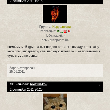
2 сентября 2011 19:15
Группа
:
Нарушители
Репутация:
(
0
|
0
)
Публикаций: 4
Комментариев: 84
помойму мой друг на них подсел вот я его обрадую так-как у
него отец аппаратуру специальную имеет он мне показывал я
чуть с ума не сошёл
Зарегистрирован:
25.08.2011
#11 написал:
borz046kov
0
2 сентября 2011 20:25