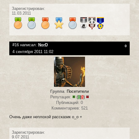
Зарегистрирован:
11.03.2011
#16 написал:
NorD
0
4 сентября 2011 11:02
Группа
:
Посетители
Репутация:
(
0
|
0
)
Публикаций: 0
Комментариев: 521
Очень даже неплохой рассказик о_о +
Зарегистрирован:
9.07.2011