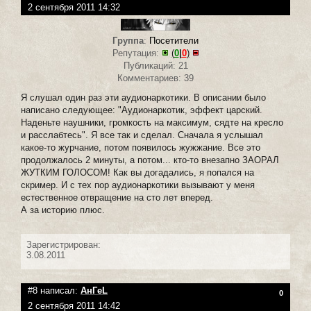
2 сентября 2011 14:32
Группа
:
Посетители
Репутация:
(
0
|
0
)
Публикаций: 21
Комментариев: 39
Я слушал один раз эти аудионаркотики. В описании было
написано следующее: "Аудионаркотик, эффект царский.
Наденьте наушники, громкость на максимум, сядте на кресло
и расслабтесь". Я все так и сделал. Сначала я услышал
какое-то журчание, потом появилось жужжание. Все это
продолжалось 2 минуты, а потом... кто-то внезапно ЗАОРАЛ
ЖУТКИМ ГОЛОСОМ! Как вы догадались, я попался на
скример. И с тех пор аудионаркотики вызывают у меня
естественное отвращение на сто лет вперед.
А за историю плюс.
Зарегистрирован:
3.08.2011
#8 написал:
АнГeL
0
2 сентября 2011 14:42