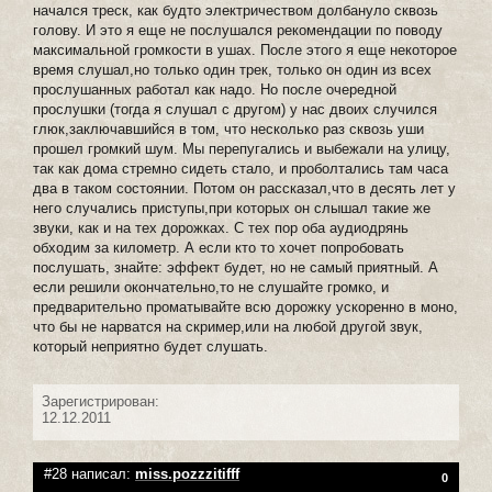
начался треск, как будто электричеством долбануло сквозь
голову. И это я еще не послушался рекомендации по поводу
максимальной громкости в ушах. После этого я еще некоторое
время слушал,но только один трек, только он один из всех
прослушанных работал как надо. Но после очередной
прослушки (тогда я слушал с другом) у нас двоих случился
глюк,заключавшийся в том, что несколько раз сквозь уши
прошел громкий шум. Мы перепугались и выбежали на улицу,
так как дома стремно сидеть стало, и проболтались там часа
два в таком состоянии. Потом он рассказал,что в десять лет у
него случались приступы,при которых он слышал такие же
звуки, как и на тех дорожках. С тех пор оба аудиодрянь
обходим за километр. А если кто то хочет попробовать
послушать, знайте: эффект будет, но не самый приятный. А
если решили окончательно,то не слушайте громко, и
предварительно проматывайте всю дорожку ускоренно в моно,
что бы не нарватся на скример,или на любой другой звук,
который неприятно будет слушать.
Зарегистрирован:
12.12.2011
#28 написал:
miss.pozzzitifff
0