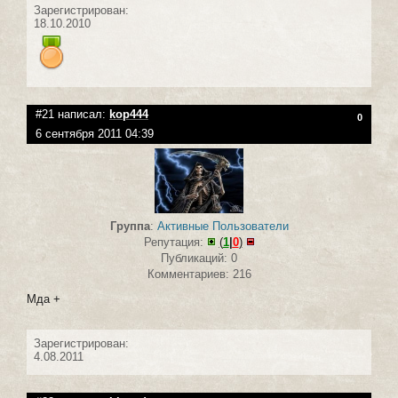
Зарегистрирован:
18.10.2010
#21 написал:
kop444
0
6 сентября 2011 04:39
Группа
:
Активные Пользователи
Репутация:
(
1
|
0
)
Публикаций: 0
Комментариев: 216
Мда +
Зарегистрирован:
4.08.2011