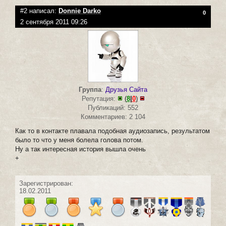
#2 написал:
Donnie Darko
0
2 сентября 2011 09:26
Группа
:
Друзья Сайта
Репутация:
(
8
|
0
)
Публикаций: 552
Комментариев: 2 104
Как то в контакте плавала подобная аудиозапись, результатом
было то что у меня болела голова потом.
Ну а так интересная история вышла очень
+
Зарегистрирован:
18.02.2011