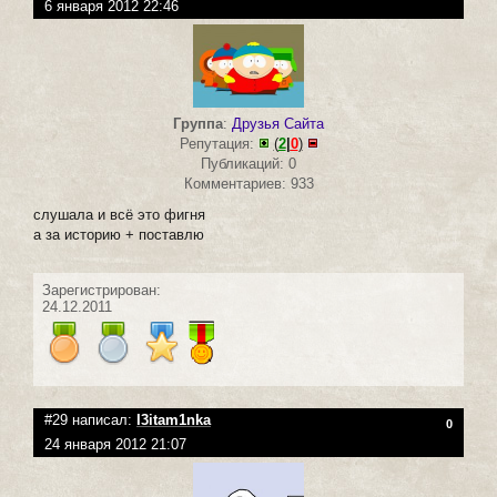
6 января 2012 22:46
Группа
:
Друзья Сайта
Репутация:
(
2
|
0
)
Публикаций: 0
Комментариев: 933
слушала и всё это фигня
а за историю + поставлю
Зарегистрирован:
24.12.2011
#29 написал:
I3itam1nka
0
24 января 2012 21:07