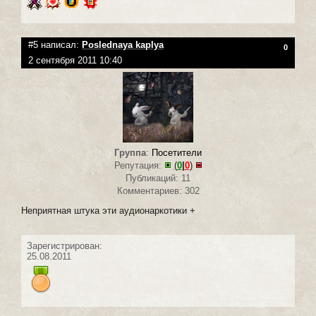
#5 написал:
Poslednaya kaplya
0
2 сентября 2011 10:40
Группа
:
Посетители
Репутация:
(
0
|
0
)
Публикаций: 11
Комментариев: 302
Неприятная штука эти аудионаркотики +
Зарегистрирован:
25.08.2011