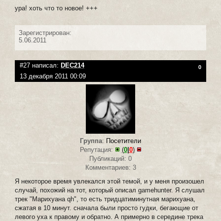
ура! хоть что то новое! +++
Зарегистрирован:
5.06.2011
#27 написал:
DEC214
0
13 декабря 2011 00:09
Группа
:
Посетители
Репутация:
(
0
|
0
)
Публикаций: 0
Комментариев: 3
Я некоторое время увлекался этой темой, и у меня произошел
случай, похожий на тот, который описал gamehunter. Я слушал
трек "Марихуана qh", то есть тридцатиминутная марихуана,
сжатая в 10 минут. сначала были просто гудки, бегающие от
левого уха к правому и обратно. А примерно в середине трека