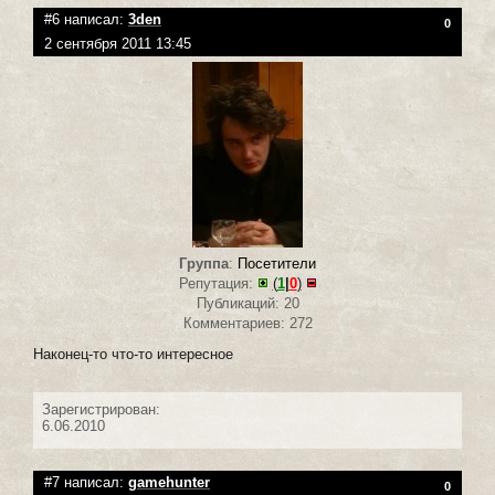
#6 написал:
3den
0
2 сентября 2011 13:45
Группа
:
Посетители
Репутация:
(
1
|
0
)
Публикаций: 20
Комментариев: 272
Наконец-то что-то интересное
Зарегистрирован:
6.06.2010
#7 написал:
gamehunter
0