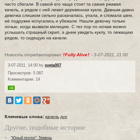
часто сбегали. В самой его чаще стоит та самая ржавая
качель, а рядом с ней лежит деревянная кукла. Давным-давно
девочка слишком сильно раскачалась, упала, и сломала шею,
её подружки испугались и убежали. Нашли девочку только
ночью, когда вызвали милицию. С тех пор по ночам можно
услышать страшный скрип, а днем увидеть куклу, то лежащею
рядом, то сидящую на качели.
Новость отредактировал
†Fully Alive†
- 3-07-2011, 21:00
3-07-2011, 14:00 by
sveta007
Просмотров: 5 087
Комментарии: 14
+5
Ключевые слова:
качель
дух
Другие, подобные истории:
"Юный геолог", Тюмень