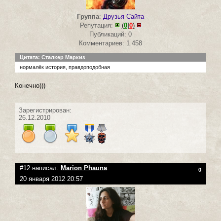
Группа
:
Друзья Сайта
Репутация:
(
0
|
0
)
Публикаций: 0
Комментариев: 1 458
Цитата: Сталкер Маркиз
нормалёк история, правдоподобная
Конечно)))
Зарегистрирован:
26.12.2010
#12 написал:
Marion Phauna
0
20 января 2012 20:57