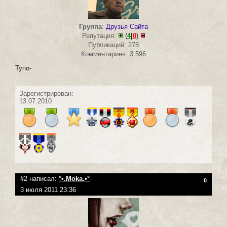
Группа
:
Друзья Сайта
Репутация:
(
4
|
0
)
Публикаций: 278
Комментариев: 3 596
Тупо-
Зарегистрирован:
13.07.2010
#2 написал:
°•.Moka.•°
0
3 июля 2011 23:36