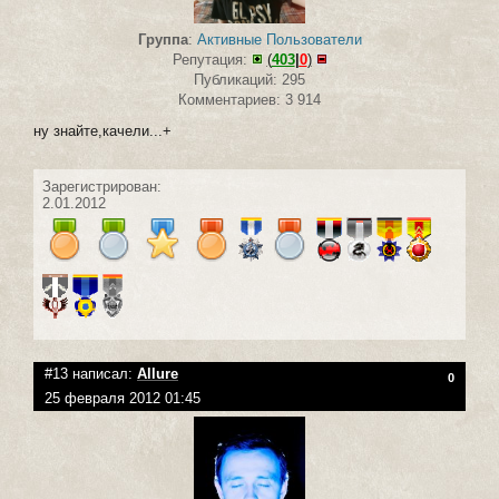
Группа
:
Активные Пользователи
Репутация:
(
403
|
0
)
Публикаций: 295
Комментариев: 3 914
ну знайте,качели...+
Зарегистрирован:
2.01.2012
#13 написал:
Allure
0
25 февраля 2012 01:45