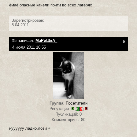
ёмаё опасные качели почти во всех лагерях
Зарегистрирован:
8.04.2011
#5 написал:
МаРиШкА_
0
4 июля 2011 16:55
Группа
:
Посетители
Репутация:
(
0
|
0
)
Публикаций: 0
Комментариев: 80
нуууууу ладно,лови +