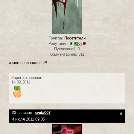
Группа
:
Посетители
Репутация:
(
0
|
0
)
Публикаций: 0
Комментариев: 311
а мне понравилось!!!
Зарегистрирован:
14.02.2011
#3 написал:
sveta007
0
4 июля 2011 09:05