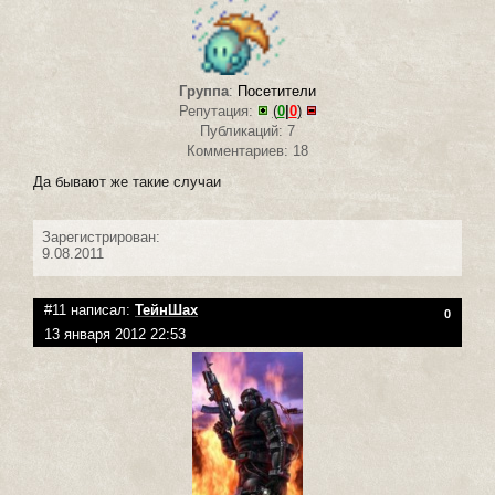
Группа
:
Посетители
Репутация:
(
0
|
0
)
Публикаций: 7
Комментариев: 18
Да бывают же такие случаи
Зарегистрирован:
9.08.2011
#11 написал:
ТейнШах
0
13 января 2012 22:53