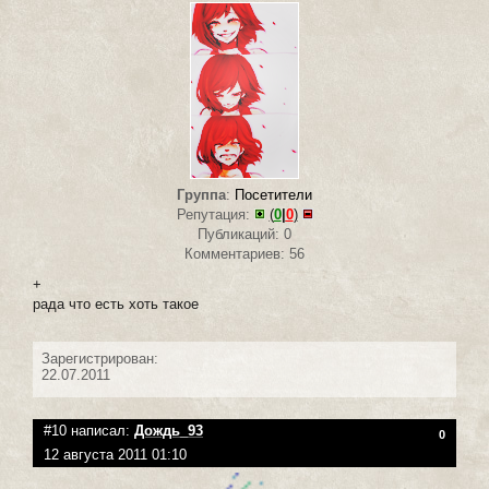
Группа
:
Посетители
Репутация:
(
0
|
0
)
Публикаций: 0
Комментариев: 56
+
рада что есть хоть такое
Зарегистрирован:
22.07.2011
#10 написал:
Дождь_93
0
12 августа 2011 01:10