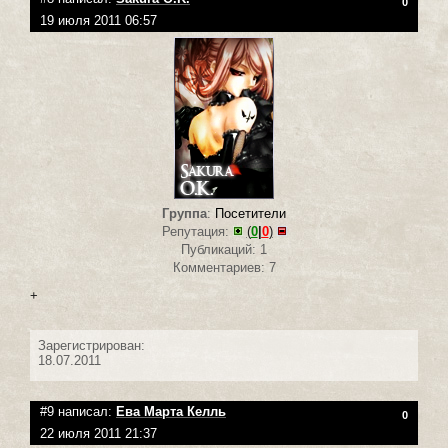
0
19 июля 2011 06:57
Группа
:
Посетители
Репутация:
(
0
|
0
)
Публикаций: 1
Комментариев: 7
+
Зарегистрирован:
18.07.2011
#9 написал:
Ева Марта Келль
0
22 июля 2011 21:37