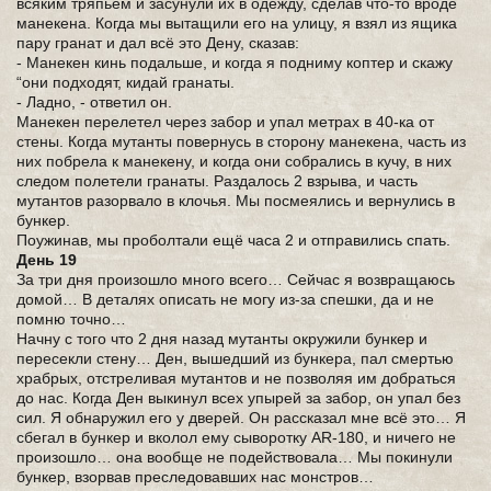
всяким тряпьём и засунули их в одежду, сделав что-то вроде
манекена. Когда мы вытащили его на улицу, я взял из ящика
пару гранат и дал всё это Дену, сказав:
- Манекен кинь подальше, и когда я подниму коптер и скажу
“они подходят, кидай гранаты.
- Ладно, - ответил он.
Манекен перелетел через забор и упал метрах в 40-ка от
стены. Когда мутанты повернусь в сторону манекена, часть из
них побрела к манекену, и когда они собрались в кучу, в них
следом полетели гранаты. Раздалось 2 взрыва, и часть
мутантов разорвало в клочья. Мы посмеялись и вернулись в
бункер.
Поужинав, мы проболтали ещё часа 2 и отправились спать.
День 19
За три дня произошло много всего… Сейчас я возвращаюсь
домой… В деталях описать не могу из-за спешки, да и не
помню точно…
Начну с того что 2 дня назад мутанты окружили бункер и
пересекли стену… Ден, вышедший из бункера, пал смертью
храбрых, отстреливая мутантов и не позволяя им добраться
до нас. Когда Ден выкинул всех упырей за забор, он упал без
сил. Я обнаружил его у дверей. Он рассказал мне всё это… Я
сбегал в бункер и вколол ему сыворотку AR-180, и ничего не
произошло… она вообще не подействовала… Мы покинули
бункер, взорвав преследовавших нас монстров…