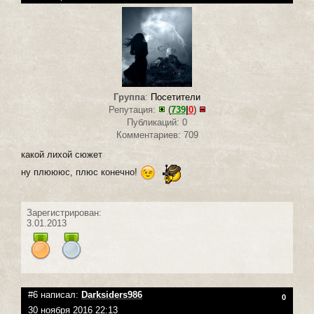
Группа
:
Посетители
Репутация:
(
739
|
0
)
Публикаций: 0
Комментариев: 709
какой лихой сюжет
ну плюююс, плюс конечно!
Зарегистрирован:
3.01.2013
#6 написал:
Darksiders986
0
30 ноября 2016 22:13