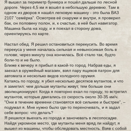
Я вышел за периметр бункера и пошёл дальше по лесной
дороге. Через 4,5 км я вошёл в небольшую деревню. Там в
одном из дворов я нашёл легковую машину - это была ВАЗ
2107 “семёрка”. Осмотрев её снаружи и внутри, я проверил
бак, он половину полон, и, к счастью, в ней был навигатор.
Машина была на ходу, и я поехал в сторону дома,
ориентируясь по карте.
Настал обед. Я решил остановиться перекусить. Во время
перекуса у меня началась сильная и невыносимая боль в
голове, через минуту она кончилась. Всё стало так, будто
боли-то и не было.
Ближе к вечеру я прибыл в какой-то город. Набрав еды, я
заехал в оружейный магазин, взял пару ящиков патрон для
автомата и несколько видов холодного оружия.
Катаясь по городу, я убил несколько десятков мутантов, и что
я заметил: чем дольше мутанты живут, тем больше они
эволюционируют. Когда я повторно ехал по городу, то встретил
мутантов, которые двигались со скорость около 30-35 км/ч.
"Они в течение времени становятся всё сильнее и быстрее”, –
подумал я. Мне нужно было где-то переночевать, и я задал
себе вопрос: что делать?
Я решился выехать из города и заночевать в лесопосадке.
Найдя укромное место, где мутанты меня вряд ли найдут, я
вышел из машины, чтобы обследовать местность. Взяв с собой