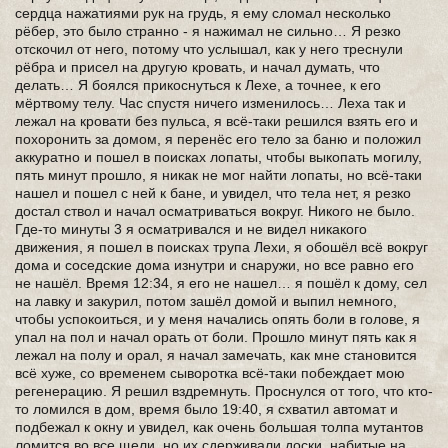
сердца нажатиями рук на грудь, я ему сломал несколько
рёбер, это было странно - я нажимал не сильно… Я резко
отскочил от него, потому что услышал, как у него треснули
рёбра и присел на другую кровать, и начал думать, что
делать… Я боялся прикоснуться к Лехе, а точнее, к его
мёртвому телу. Час спустя ничего изменилось… Леха так и
лежал на кровати без пульса, я всё-таки решился взять его и
похоронить за домом, я перенёс его тело за баню и положил
аккуратно и пошел в поисках лопаты, чтобы выкопать могилу,
пять минут прошло, я никак не мог найти лопаты, но всё-таки
нашел и пошел с ней к бане, и увидел, что тела нет, я резко
достал ствол и начал осматриваться вокруг. Никого не было.
Где-то минуты 3 я осматривался и не видел никакого
движения, я пошел в поисках трупа Лехи, я обошёл всё вокруг
дома и соседские дома изнутри и снаружи, но все равно его
не нашёл. Время 12:34, я его не нашел… я пошёл к дому, сел
на лавку и закурил, потом зашёл домой и выпил немного,
чтобы успокоиться, и у меня начались опять боли в голове, я
упал на пол и начал орать от боли. Прошло минут пять как я
лежал на полу и орал, я начал замечать, как мне становится
всё хуже, со временем сыворотка всё-таки побеждает мою
регенерацию. Я решил вздремнуть. Проснулся от того, что кто-
то ломился в дом, время было 19:40, я схватил автомат и
подбежал к окну и увидел, как очень большая толпа мутантов
ломится во все щели, но их сдерживали доски, набитые на