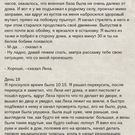
часов, оказалось, что военная база была не очень далеко от
дома. И вот я у же подъезжал к родному селу, проехал мимо
заправки, как вдруг из кустов на меня набросился здоровый
мутант, прямо на лобовуху прыгнул. Я начал стрелять в него и
при этом старался продолжать своё движение. Выпустив в
него почти всю обойму, я врезался в остановку. Я вылез из
тачки и побрёл в сторону дома, а через минут 30 и ты на
белом бобике появился.
- М-да… - сказал я.
- Ну ладно, давай ляжем спать, завтра расскажу тебе свою
ситуацию, что со мной произошло.
- Хорошо, –сказал Леха.
День 18
Я проснулся время было 10:15. Я решил перекусить, после
перекуса я заметил, что Лехи нет дома, я взял пистолет и
пошёл курить, вдруг Леха просто что-то делает во дворе, я
вышел во двор и увидел, как Леха лежит на земле, я быстро
подбежал к нему и начал проверять пульс, его не было, рука,
которая была укушена, была ещё хуже, чем раньше, она
выглядела так, как будто её чем-то накачали: большая, и вены
были такие вздутые, как будто сейчас лопнут. Я взял его на
руки и занёс в дом, положив его на кровать, начал делать
первую медицинскую помощь, когда я начал реанимацию