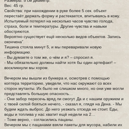
Размеры: 5 см диаметр.
Вес: 45 гр.
Свойства: при нахождении в руке более 5 сек. объект
перестаёт держать форму и растекается, впитываясь в кожу.
Испытуемый потерял на несколько часов чувство голода,
страха, боли и температуры. Другие чувства и навыки
обостряются.
Вероятно существует ещё несколько видов объектов. Запись
окончена”.
Тишина стояла минут 5, и мы переваривали новую
информацию.
- Вы думаете о том же, о чём и я? – спросил я.
- Мы обязательно должны найти хотя бы один артефакт! –
воскликнули мы хором.
Вечером мы вышли из бункера и, осмотрев с помощью
коптера территорию, увидели, что нас окружают со всех
сторон мутанты. Их было не слишком много, но они уже могли
представлять большую опасность…
- Они забор пересечь вряд ли смогут. Да и с нашим оружием и
с твоей силой бояться нечего, - сказал я, глядя на Дена. - Мы
будем ждать выброс. До него уезжать отсюда не стоит. Еды,
воды и топлива у нас хватит ещё недели на 2…
- Тоже верно, - согласились пацаны.
Вечером мы с пацанами взяли пакеты для мусора, набили их