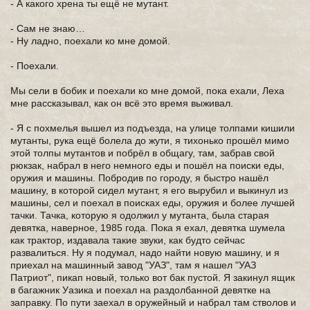
- А какого хрена ты ещё не мутант.
- Сам не знаю…
- Ну ладно, поехали ко мне домой.
- Поехали.
Мы сели в бобик и поехали ко мне домой, пока ехали, Леха
мне рассказывал, как он всё это время выживал.
- Я с похмелья вышел из подъезда, на улице толпами кишили
мутанты, рука ещё болела до жути, я тихонько прошёл мимо
этой толпы мутантов и побрёл в общагу, там, забрав свой
рюкзак, набрал в него немного еды и пошёл на поиски еды,
оружия и машины. Побродив по городу, я быстро нашёл
машину, в которой сидел мутант, я его вырубил и выкинул из
машины, сел и поехал в поисках еды, оружия и более лучшей
тачки. Тачка, которую я одолжил у мутанта, была старая
девятка, наверное, 1985 года. Пока я ехал, девятка шумела
как трактор, издавала такие звуки, как будто сейчас
развалиться. Ну я подумал, надо найти новую машину, и я
приехал на машинный завод "УАЗ", там я нашел "УАЗ
Патриот", пикап новый, только вот бак пустой. Я закинул ящик
в багажник Уазика и поехал на раздолбанной девятке на
заправку. По пути заехал в оружейный и набрал там стволов и