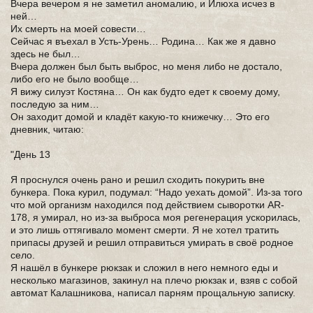
Вчера вечером я не заметил аномалию, и Илюха исчез в
ней…
Их смерть на моей совести…
Сейчас я въехал в Усть-Урень… Родина… Как же я давно
здесь не был…
Вчера должен был быть выброс, но меня либо не достало,
либо его не было вообще…
Я вижу силуэт Костяна… Он как будто едет к своему дому,
последую за ним…
Он заходит домой и кладёт какую-то книжечку… Это его
дневник, читаю:
"День 13
Я проснулся очень рано и решил сходить покурить вне
бункера. Пока курил, подумал: “Надо уехать домой”. Из-за того
что мой организм находился под действием сыворотки AR-
178, я умирал, но из-за выброса моя регенерация ускорилась,
и это лишь оттягивало момент смерти. Я не хотел тратить
припасы друзей и решил отправиться умирать в своё родное
село.
Я нашёл в бункере рюкзак и сложил в него немного еды и
несколько магазинов, закинул на плечо рюкзак и, взяв с собой
автомат Калашникова, написал парням прощальную записку.