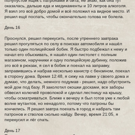
полупустой ящик с патронами и бита, не знаю, как она тут
оказалась, дальше еда и медикаменты и 10 литров алкоголя.
Я взял это всё добро домой и всё положил на видное место. И
решил ещё поспать, чтобы окончательно голова не болела.
День 16
Проснулся, решил перекусить, после утреннего завтрака
решил прогуляться по селу в поисках автомобиля и нашёл
только один полицейский бобик. Я быстро подбежал к нему и
начал его обыскивать, я нашёл один пистолет с полным
магазином, наручники и одну полицейскую дубинку, положив
это всё в рюкзак, я сел в бобик и поехал на заправку,
заправившись и набрав несколько канистр с бензином, поехал
в сторону дома. Время 12:48, я сижу на лавке у своего дома и
думаю, что делать, немного подумав - решил, надо обустроить
мой дом под базу. Я заколотил окошки досками, все заборы
обвесил колючей проволокой и сделал лестницу на крышу,
чтобы осматриваться. Ближе к вечеру я был готов уже к любой
волне мутантов, но ненадолго, потому что патроны бы
кончились. Я решил завтра поехать в город и набрать там
патронов и стволов сколько найду. Вечер, время 21:05, я
перекусил и лёг спать.
День 17