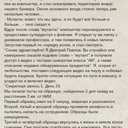
сев за компьютер, я стал осматривать территорию вокруг
нашего бункера. Около основного входа стояло теперь уже
несколько человек…
- Мутанты знают, что мы здесь, и их будет всё больше и
больше…- тихо сказал я.
Вдруг после слова “мутанты” компьютер перезагрузился и
предоставил супердоступ к файлам. Я открыл ту же папку с
дневником профессора, и там появились 4 новых записи.
Запустив первый по порядку ролик, я стал смотреть:
“Снова здравствуйте! Я Дмитрий Павлов. Вы случайно или
намеренно сказали кодовое слово – “мутант” и получили
доступ к видео с тестами сыворотки класса “AR”, а также
описание недавно обнаруженных предметов”. Я, сгорая от
любопытства, поставил следующее видео на паузу и побежал
будить пацанов. Кратко описав ситуацию по-пути в комнату, я
усадил их и включил видео.
“Секретная запись 1. День 29.
Мы начали тесты на образцах, найденных 2 дня назад на
расстоянии 2 км. от НИИ.
Первый образец ожил на 5 секунд, закричал и разложился.
Второй, пятый и восьмой образцы проявили активность и
пытались напасть на сотрудников. Образцы были
умерщвлены.
Третий и четвёртый образцы вернулись к жизни и имели ясное
сознание. Они просили освободить их и накормить. Все тесты