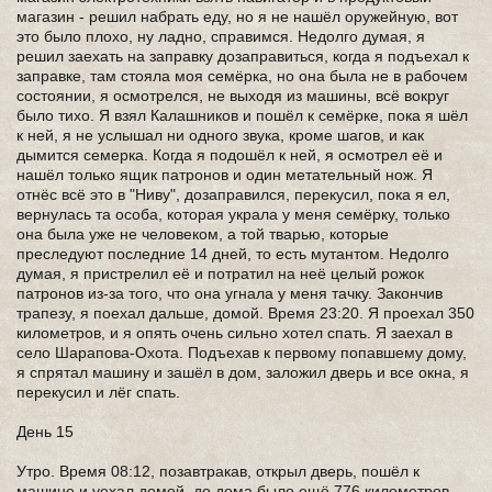
магазин - решил набрать еду, но я не нашёл оружейную, вот
это было плохо, ну ладно, справимся. Недолго думая, я
решил заехать на заправку дозаправиться, когда я подъехал к
заправке, там стояла моя семёрка, но она была не в рабочем
состоянии, я осмотрелся, не выходя из машины, всё вокруг
было тихо. Я взял Калашников и пошёл к семёрке, пока я шёл
к ней, я не услышал ни одного звука, кроме шагов, и как
дымится семерка. Когда я подошёл к ней, я осмотрел её и
нашёл только ящик патронов и один метательный нож. Я
отнёс всё это в "Ниву", дозаправился, перекусил, пока я ел,
вернулась та особа, которая украла у меня семёрку, только
она была уже не человеком, а той тварью, которые
преследуют последние 14 дней, то есть мутантом. Недолго
думая, я пристрелил её и потратил на неё целый рожок
патронов из-за того, что она угнала у меня тачку. Закончив
трапезу, я поехал дальше, домой. Время 23:20. Я проехал 350
километров, и я опять очень сильно хотел спать. Я заехал в
село Шарапова-Охота. Подъехав к первому попавшему дому,
я спрятал машину и зашёл в дом, заложил дверь и все окна, я
перекусил и лёг спать.
День 15
Утро. Время 08:12, позавтракав, открыл дверь, пошёл к
машине и уехал домой, до дома было ещё 776 километров,