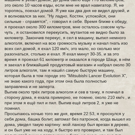
это около 10 часов езды, если мне не врал навигатор. Я, не
торопясь, поехал домой. Я уже как два дня не видел друзей, и
я волновался за них. "Ну ладно, Костян, успокойся, они
сильные - справятся", - говорил я себе. Время ближе к обеду,
я проехал около 300 километров, мне осталось совсем чуть-
чуть , я остановился перекусить, мутантов не видно было за
километр. Закончив перекус, я сел в машину, выпил немного
алкоголя, включил на всю громкость музыку и начал гнать изо
всех сил домой, я ехал 120 км/ч, это мало, но сколько мог
разогнаться, столько и ехал. Я ехал минут 30-35, и за это
время я проехал 61 километр и оказался в городе Шацк, в нём
я заехал в ближайший продуктовый магазин и набрал около 30
литров алкоголя, там я нашёл самую быструю машину,
которая была в том городе это "Mitsubishi Lancer Evolution X",
не знаю какого года, при этом она была полностью
заправлена и не заперта.
Выпив около трёх литров алкоголя и сев в тачку, я помчал в
сторону дома, я ехала примерно, не помню, около 210 км/ч , и
при этом я ещё пил и пил. Выпив ещё литров 2, я уже не
помнил.
Просыпаюсь ночью того же дня, время 22:53, я проснулся у
себя дома, башка болит, автомат без патронов, когда вышел из
дома, увидел такую картину: мой лансер был врезан в дерево,
и он был уже не на ходу, я быстро его проверил, и там был