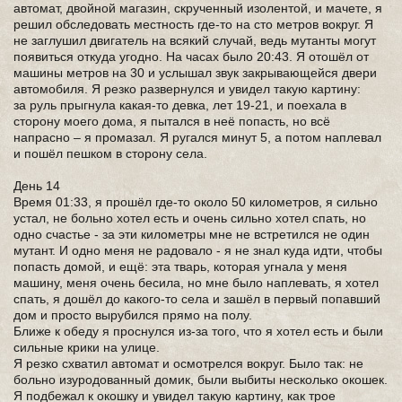
автомат, двойной магазин, скрученный изолентой, и мачете, я
решил обследовать местность где-то на сто метров вокруг. Я
не заглушил двигатель на всякий случай, ведь мутанты могут
появиться откуда угодно. На часах было 20:43. Я отошёл от
машины метров на 30 и услышал звук закрывающейся двери
автомобиля. Я резко развернулся и увидел такую картину:
за руль прыгнула какая-то девка, лет 19-21, и поехала в
сторону моего дома, я пытался в неё попасть, но всё
напрасно – я промазал. Я ругался минут 5, а потом наплевал
и пошёл пешком в сторону села.
День 14
Время 01:33, я прошёл где-то около 50 километров, я сильно
устал, не больно хотел есть и очень сильно хотел спать, но
одно счастье - за эти километры мне не встретился не один
мутант. И одно меня не радовало - я не знал куда идти, чтобы
попасть домой, и ещё: эта тварь, которая угнала у меня
машину, меня очень бесила, но мне было наплевать, я хотел
спать, я дошёл до какого-то села и зашёл в первый попавший
дом и просто вырубился прямо на полу.
Ближе к обеду я проснулся из-за того, что я хотел есть и были
сильные крики на улице.
Я резко схватил автомат и осмотрелся вокруг. Было так: не
больно изуродованный домик, были выбиты несколько окошек.
Я подбежал к окошку и увидел такую картину, как трое