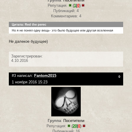
Группа
:
Посетители
Репутация:
(
1
|
0
)
Публикаций: 4
Комментариев: 4
Цитата: Red the perec
Но я не понял одну вещь- это было будущее или другая вселенная
Не далекое будущее)
Зарегистрирован:
4.10.2016
#3 написал:
Fantom2015
0
1 ноября 2016 15:23
Группа
:
Посетители
Репутация:
(
20
|
0
)
Публикаций: 16