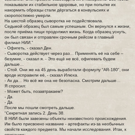
показывали их стабильное здоровье, но при попытке их
накормить образцы стали дёргаться в конвульсиях и
скоропостижно умерли.
На шестой образец сыворотка не подействовала.
Седьмой образец был самым успешным. Он вернулся к жизни,
после приёма пищи продолжил жизнь. Когда образец уснуть,
он был связан и отправлен срочным рейсом в главный
филиал НИИ.”
- Офигеть, - сказал Ден.
- Сыворотка действует через раз… Применять её на себе –
безумие, - сказал я. - Это ещё не всё, офигевать будем
дальше…
- Стой. Они же на 45 день выработали формулу “AR-180”, они
вроде исправили её, - сказал Илюха.
- Ах да… Но всё же она не безопасна. Смотрим дальше…
Я спросил:
- Может быть, позавтракаем?
- Да.
- Да.
После мы пошли смотреть дальше.
“Секретная запись 2. День 38.
В НИИ были завезены объекты неизвестного происхождения.
Им было присвоено название - артефакты из-за необычных
свойств каждого предмета. Мы начали исследования. Итак, к
описанию: