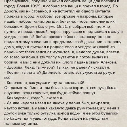
Проснувшись, покушал и начал собирать вещи для поездки в
город. Время 10:29, я собрал все вещи и поехал в город. По
дороге, как ни странно, я не встретил ни одного мутанта,
приехав в город, я собрал всё оружие и патроны, которые
нашёл, набрал канистры для бензина, чтобы наполнить их
бензином. Время было уже 15:31, я собрал всё, что мне
нужно, и поехал домой, через пару часов я подъезжал к селу и
увидел военный бобик, врезавшийся в остановку, но я не
придал этому значения и продолжил своё движение в сторону
дома, когда я въезжал в родное село и увидел как какой-то
парень отстреливался от мутантов, я, недолго думая, влетел
со всего разгона в эту толпу мутантов и потом вылез из
бобика, и мы с ним добили их. Этого пацана звали Алексей.
- Здорова, Леха, ты живой? Ты как, не ранен? - сказал я.
- Костян, ты ли это? Да живой, только вот укусили за руку, и
всё.
- Конечно, я, как укусили, ну-ка показывай!
Он размотал бинт, и там была такая картина: вся рука была
опухшая, вены вздутые, как будто сейчас лопнут.
- Как укусили, когда? - сказал я.
- Да две недели назад на днюхе у парня был, нажрался,
наутро встаю, а у меня какая-то девка руку грызёт, а у меня в
другой руке только бутылка из-под водки, я её этой бутылкой
по башке, да и ушел оттуда. Когда вышел на улицу, там
толпами мутанты.