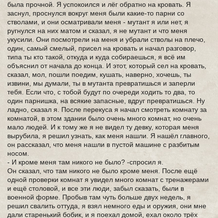
была прочной. Я успокоился и лёг обратно на кровать. Я
заснул, проснулся вокруг меня были какие-то парни со
стволами, и они осматривали меня - мутант я или нет, я
ругнулся на них матом и сказал, я не мутант и что меня
укусили. Они посмотрели на меня и убрали стволы на плечо,
один, самый смелый, присел на кровать и начал разговор,
типа ты кто такой, откуда и куда собираешься, я всё им
объяснил от начала до конца. И этот, который сел на кровать,
сказал, мол, пошли поедим, кушать, наверно, хочешь, ты
извини, мы думали, ты в мутанта превратишься и заперли
тебя. Если что, с тобой будут по очереди ходить то два, то
один парнишка, на всякие запасные, вдруг превратишься. Ну
ладно, сказал я. После перекуса я начал смотреть комнату за
комнатой, в этом здании было очень много комнат, но очень
мало людей. И к тому же я не видел ту девку, которая меня
вырубила, я решил узнать, как меня нашли. Я нашёл главного,
он рассказал, что меня нашли в пустой машине с разбитым
носом.
- И кроме меня там никого не было? -спросил я.
Он сказал, что там никого не было кроме меня. После ещё
одной проверки комнат я увидел много комнат с тренажерами
и ещё столовой, и все эти люди, забыл сказать, были в
военной форме. Пробыв там чуть больше двух недель, я
решил свалить оттуда, я взял немного еды и оружия, они мне
дали старенький бобик, и я поехал домой, ехал около трёх