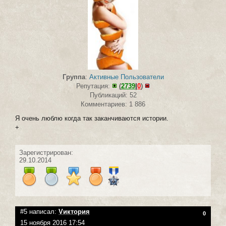
Группа
:
Активные Пользователи
Репутация:
(
2739
|
0
)
Публикаций: 52
Комментариев: 1 886
Я очень люблю когда так заканчиваются истории.
+
Зарегистрирован:
29.10.2014
#5 написал:
Vиктория
0
15 ноября 2016 17:54