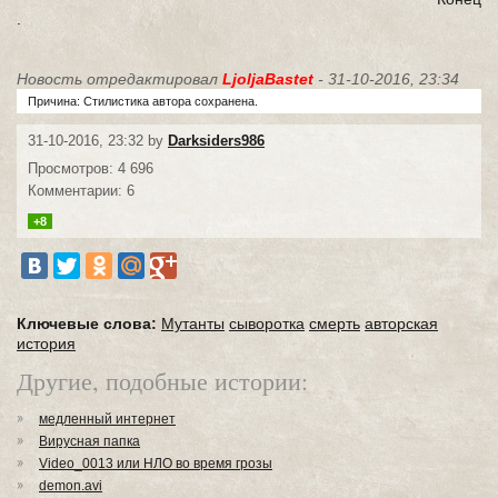
.
Новость отредактировал
LjoljaBastet
- 31-10-2016, 23:34
Причина: Стилистика автора сохранена.
31-10-2016, 23:32 by
Darksiders986
Просмотров: 4 696
Комментарии: 6
+8
Ключевые слова:
Мутанты
сыворотка
смерть
авторская
история
Другие, подобные истории:
медленный интернет
Вирусная папка
Video_0013 или НЛО во время грозы
demon.avi