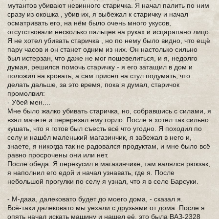
мутантов убивают невинного старичка. Я начал палить по ним
сразу из окошка , убив их, я выбежал к старичку и начал
осматривать его, на нём было очень много укусов,
отсутствовали несколько пальцев на руках и исцарапано лицо.
Я не хотел убивать старичка , но по нему было видно, что ещё
пару часов и он станет одним из них. Он настолько сильно
был истерзан, что даже не мог пошевелиться, и я, недолго
думая, решился помочь старичку - я его затащил в дом и
положил на кровать, а сам присел на стул подумать, что
делать дальше, за это время, пока я думал, старичок
промолвил:
- Убей мен....
Мне было жалко убивать старичка, но, собравшись с силами, я
взял мачете и перерезал ему горло. После я хотел так сильно
кушать, что я готов был съесть всё что угодно. Я походил по
селу и нашёл маленький магазинчик, я забежал в него и,
знаете, я никогда так не радовался продуктам, и мне было всё
равно просрочены они или нет.
После обеда. Я перекусил в магазинчике, там валялся рюкзак,
я наполнил его едой и начал узнавать, где я. После
небольшой прогулки по селу я узнал, что я в селе Барсуки.
- М-дааа, далековато будет до моего дома, - сказал я.
Всё-таки далековато мы уехали с друзьями от дома. После я
опять начал искать машину и нашел её, это была ВАЗ-2328