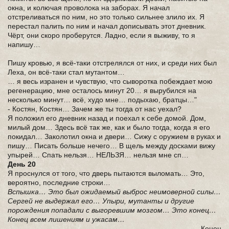
окна, и колючая проволока на заборах. Я начал
отстреливаться по ним, но это только сильнее злило их. Я
перестал палить по ним и начал дописывать этот дневник.
Чёрт, они скоро проберутся. Ладно, если я выживу, то я
напишу…
Пишу кровью, я всё-таки отстрелялся от них, и среди них был
Леха, он всё-таки стал мутантом…
… я весь изранен и чувствую, что сыворотка побеждает мою
регенерацию, мне осталось минут 20… я вырубился на
несколько минут… всё, худо мне… подыхаю, братцы…"
- Костян, Костян… Зачем же ты тогда от нас уехал?
Я положил его дневник назад и поехал к себе домой. Дом,
милый дом… Здесь всё так же, как и было тогда, когда я его
покидал… Заколотил окна и двери… Сижу с оружием в руках и
пишу… Писать больше нечего… В щель между досками вижу
упырей… Спать нельзя… НЕЛЬЗЯ… нельзя мне сп…
День 20
Я проснулся от того, что дверь пытаются выломать… Это,
вероятно, последние строки…
Вспышка… Это был ожидаемый выброс неимоверной силы…
Сергей не выдержал его… Упыри, мутанты и другие
порождения попадали с выгоревшим мозгом… Это конец…
Конец всем лишениям и ужасам…
Конец