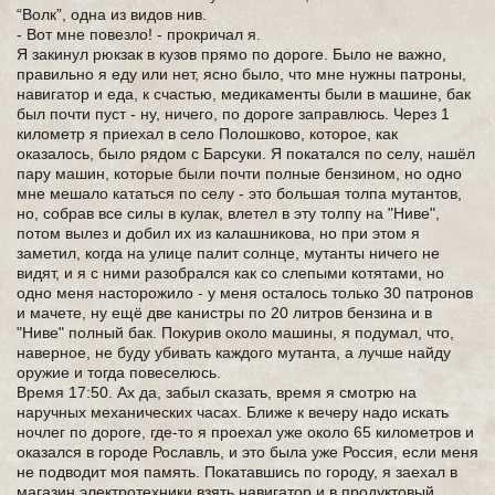
“Волк”, одна из видов нив.
- Вот мне повезло! - прокричал я.
Я закинул рюкзак в кузов прямо по дороге. Было не важно,
правильно я еду или нет, ясно было, что мне нужны патроны,
навигатор и еда, к счастью, медикаменты были в машине, бак
был почти пуст - ну, ничего, по дороге заправлюсь. Через 1
километр я приехал в село Полошково, которое, как
оказалось, было рядом с Барсуки. Я покатался по селу, нашёл
пару машин, которые были почти полные бензином, но одно
мне мешало кататься по селу - это большая толпа мутантов,
но, собрав все силы в кулак, влетел в эту толпу на "Ниве",
потом вылез и добил их из калашникова, но при этом я
заметил, когда на улице палит солнце, мутанты ничего не
видят, и я с ними разобрался как со слепыми котятами, но
одно меня насторожило - у меня осталось только 30 патронов
и мачете, ну ещё две канистры по 20 литров бензина и в
"Ниве" полный бак. Покурив около машины, я подумал, что,
наверное, не буду убивать каждого мутанта, а лучше найду
оружие и тогда повеселюсь.
Время 17:50. Ах да, забыл сказать, время я смотрю на
наручных механических часах. Ближе к вечеру надо искать
ночлег по дороге, где-то я проехал уже около 65 километров и
оказался в городе Рославль, и это была уже Россия, если меня
не подводит моя память. Покатавшись по городу, я заехал в
магазин электротехники взять навигатор и в продуктовый