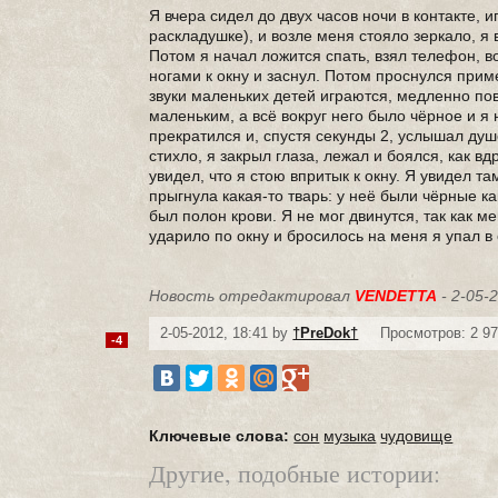
Я вчера сидел до двух часов ночи в контакте, 
раскладушке), и возле меня стояло зеркало, я
Потом я начал ложится спать, взял телефон, в
ногами к окну и заснул. Потом проснулся прим
звуки маленьких детей играются, медленно пов
маленьким, а всё вокруг него было чёрное и я 
прекратился и, спустя секунды 2, услышал ду
стихло, я закрыл глаза, лежал и боялся, как вд
увидел, что я стою впритык к окну. Я увидел т
прыгнула какая-то тварь: у неё были чёрные ка
был полон крови. Я не мог двинутся, так как м
ударило по окну и бросилось на меня я упал в 
Новость отредактировал
VENDETTA
- 2-05-
2-05-2012, 18:41 by
†PreDok†
Просмотров: 2 9
-4
Ключевые слова:
сон
музыка
чудовище
Другие, подобные истории: