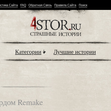
стика Сайта
FAQ
Обратная Связь
Правила Сайта
Поиск
Категории
Лучшие истории
урдом Remake