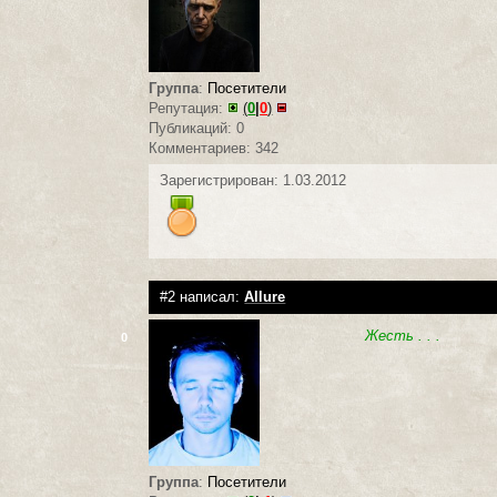
Группа
:
Посетители
Репутация:
(
0
|
0
)
Публикаций: 0
Комментариев: 342
Зарегистрирован: 1.03.2012
#2 написал:
Allure
Жесть . . .
0
Группа
:
Посетители