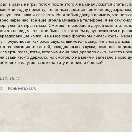
играл в разные игры, потом после этого я начинал ложится спать (сп
 вспомнил одну примету, что нельзя ложится прямо перед зеркалом,
откнул наушники и лёг спать. Но я забыл другую примету, что нельз
ерно через час, всё ещё играла музыка на телефоне, я её отключи
ернулся и открыл глаза. Смотрю - я вообще в другой комнате, окн
ничего не видел, а в окне был свет как днём вдруг резко звук игра
шераздирающие крики, и на моё окно фонтаном лилась кровь. Через
руг почувствовал как раскладушка движется к окну, и я снова открыл
ам тела лежащих тел детей, разодранных на куски, немножко подожд
к смерть глаза, когти, которыми она расцарапало окно, вместо носа
еня сзади кто-то держало, но смотрело на меня и залезало в мою д
обморок и на утро вспоминал эту историю и боялся!!!
2012, 18:41
73
Комментарии: 6