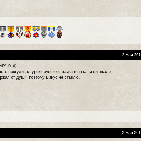
2 мая 201
ЫХ (0_0)
асто прогуливал уроки русского языка в начальной школе...
оржал от души, поэтому минус не ставлю.
2 мая 201