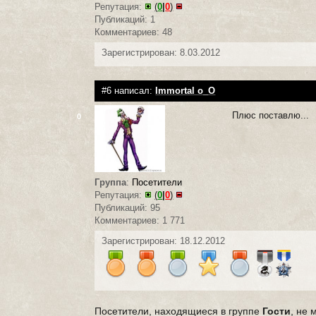
Репутация:
(
0
|
0
)
Публикаций: 1
Комментариев: 48
Зарегистрирован: 8.03.2012
#6 написал:
Immortal o_O
Плюс поставлю...
0
Группа
:
Посетители
Репутация:
(
0
|
0
)
Публикаций: 95
Комментариев: 1 771
Зарегистрирован: 18.12.2012
Посетители, находящиеся в группе
Гости
, не 