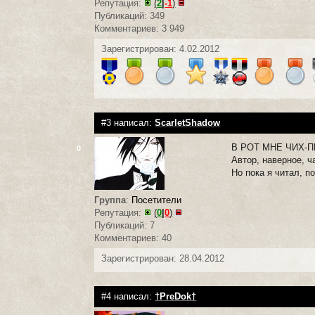
Репутация:
(
2
|
-1
)
Публикаций: 349
Комментариев: 3 949
Зарегистрирован: 4.02.2012
#3 написал:
ScarletShadow
В РОТ МНЕ ЧИХ-П
0
Автор, наверное, ч
Но пока я читал, п
Группа
:
Посетители
Репутация:
(
0
|
0
)
Публикаций: 7
Комментариев: 40
Зарегистрирован: 28.04.2012
#4 написал:
†PreDok†