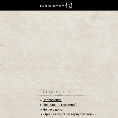
-->
Мы в соцсетях:
Популярное
»
Чертовщина
»
Нехорошая квартира?
»
Нечто в поле
»
«Три дня плутал и вернулся седой».