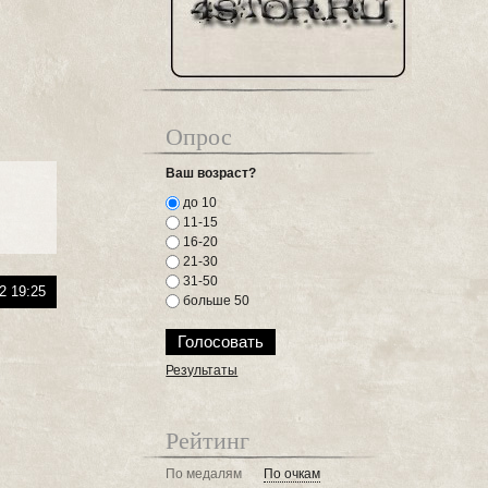
Опрос
Ваш возраст?
до 10
11-15
16-20
21-30
31-50
2 19:25
больше 50
Результаты
Рейтинг
По медалям
По очкам