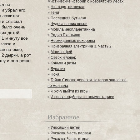
Мистические истории о нововятских лесах
ал на
»
Ни гводя, ни жезла
 и убрал его.
»
Тени
я ложится
»
Последняя бутылка
л и слышал
»
Чудеса наших лесов
о было очень
»
Могила инопланетянина
ющих детей
»
Радио Пхеньяна
 1 минуту всё
»
Неожиданные похороны
 глаза и
»
Призрачная электричка 3. Часть 2
ав на окно,
»
Могила фей
 2 дырки, а рот
»
Сверхчеловек
ушу и она резко
»
Коньяк и розы
»
Лунатик
»
Пока
»
Тайна Синска: деревня, которая знала всё,
но молчала
»
Я хочу выйти из игры!
»
И снова подборка из комментариев
Избранное
»
Уносящий детей
»
Русалка. Часть первая
»
Русалка. Часть вторая