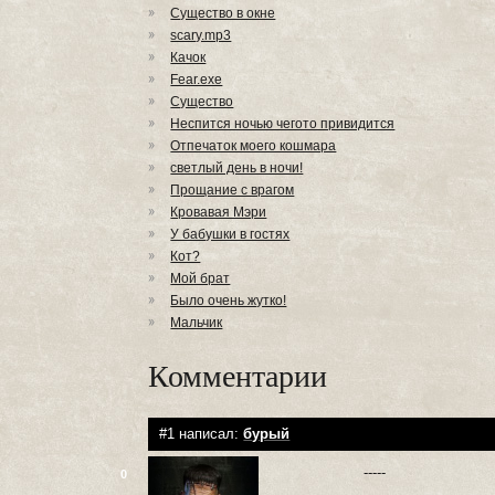
Существо в окне
scary.mp3
Качок
Fear.exe
Существо
Неспится ночью чегото привидится
Отпечаток моего кошмара
светлый день в ночи!
Прощание с врагом
Кровавая Мэри
У бабушки в гостях
Кот?
Мой брат
Было очень жутко!
Мальчик
Комментарии
#1 написал:
бурый
-----
0