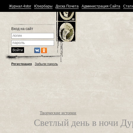
Журнал 4stor
Юзербары
Доска Почета
Администрация Сайта
Стати
Вход на сайт
Регистрация
Забыли пароль
Творческие истории
Светлый день в ночи Д