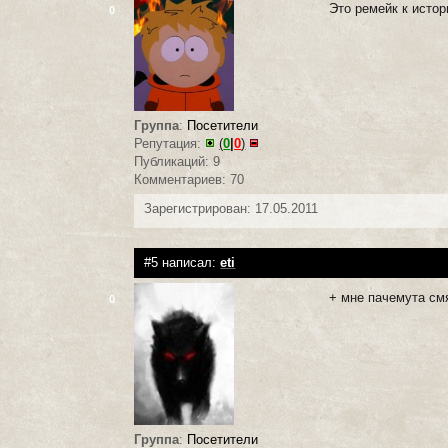
Это ремейк к истор
0
Группа
:
Посетители
Репутация:
(
0
|
0
)
Публикаций: 9
Комментариев: 70
Зарегистрирован: 17.05.2011
#5 написал:
eti
+ мне пачемута с
0
Группа
:
Посетители