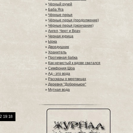
»
Чёрный ручей
»
Баба Яга
»
Чёрные перья
»
Чёрные перья (продолжение)
»
Чёрные перья (окончание)
»
Ангел, Черт и Врач
»
Черная курица
»
Ырка
»
Двоедушник
»
Хранитель
»
Противная бабка
»
Как нечистый к вдове сватался
»
Симфония Шоа
»
Ад - это вода
»
Рассказы о мертвецах
»
Деревня "Добренькое"
»
Мутная вода
2 19:18