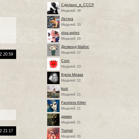
Сделано_в_СССР
Медалей: 38
Летяга
Медалей: 33
olqa.weles
Медалей: 29
Дезмонд Майлс
Медалей: 27
2 20:59
Core
Медалей: 23
Кукла Мрака
Медалей: 22
kusi
Медалей: 21
Faceless Killer
Медалей: 21
димик
Медалей: 21
Tiamat
2 21:17
Медалей: 20