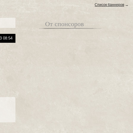
Список баннеров
→
От спонсоров
3 08:54