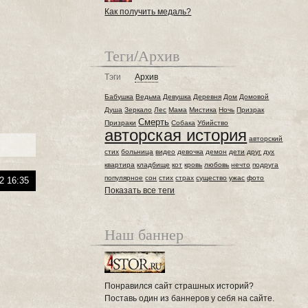
Как получить медаль?
Теги/Архив
Тэги
Архив
Бабушка
Ведьма
Девушка
Деревня
Дом
Домовой
Душа
Зеркало
Лес
Мама
Мистика
Ночь
Призрак
Смерть
Призраки
Собака
Убийство
авторская история
авторский
стих
больница
видео
девочка
демон
дети
друг
дух
квартира
кладбище
кот
кровь
любовь
нечто
подруга
популярное
сон
стих
страх
существо
ужас
фото
2 16:35
Показать все теги
Наш баннер
Понравился сайт страшных историй?
Поставь один из баннеров у себя на сайте.