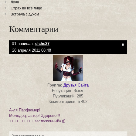
Луна
Страх во всё лицо
Встреча с духом
Комментарии
#1 написал:
elche27
0
28 апреля 2011 08:48
Группа
:
Друзья Сайта
Репутация: Выкл.
Публикаций: 285
Комментариев: 5 402
А-ля Парфюмер!
Молодец, автор! Здорово!!!
++++++++++ заслуженный=)))