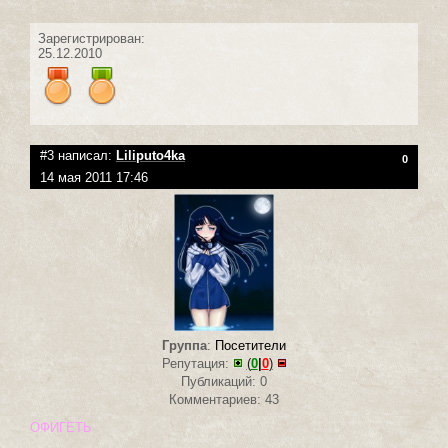
Зарегистрирован:
25.12.2010
#3 написал:
Liliputo4ka
0
14 мая 2011 17:46
Группа
:
Посетители
Репутация:
(
0
|
0
)
Публикаций: 0
Комментариев: 43
ОФИГЕТЬ