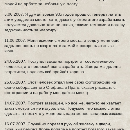
людей на арбате за небольшую плату.
5.06.2007. Я думал время 90х годов прошло, теперь платить
этим уродам за место, хотя, даже с учётом этого зарабатывать
получается довольно таки не плохо, такими темпами я погашу
задолженность за квартиру.
11.06.2007. Меня выжили с моего места, а ведь у меня ещё
задолженность по квартплате за май и вскоре платить за
июнь.
24.06.2007. Поступил заказ на портрет от состоятельного
человека, это неплохой шанс заработать. Завтра мы должны
встретится, надеюсь всё пройдёт хорошо.
25.06.2007. Этот человек отдал мне свою фотографию на
фоне собора святого Стефана в Праге, сказал рисовать с
фотографии и на работу мне даётся месяц.
14.07.2007. Портрет завершён, но всё же, чего-то не хватает,
закат смотрится не натурально. Подумаю, что можно с этим
сделать, а пока что у меня есть пара менее запарных заказов.
16.07.2007. Случайно порезал руку об железку в двери,
дурацкий ремонт. Кровь попала на портрет богатого заказчика,