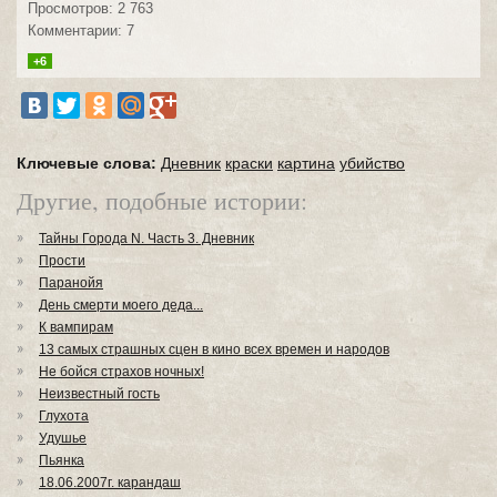
Просмотров: 2 763
Комментарии: 7
+6
Ключевые слова:
Дневник
краски
картина
убийство
Другие, подобные истории:
Тайны Города N. Часть 3. Дневник
Прости
Паранойя
День смерти моего деда...
К вампирам
13 самых страшных сцен в кино всех времен и народов
Не бойся страхов ночных!
Неизвестный гость
Глухота
Удушье
Пьянка
18.06.2007г. карандаш