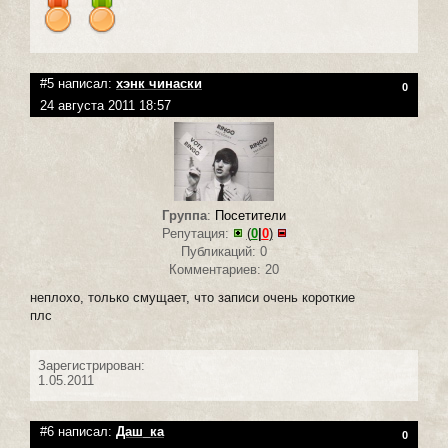
#5 написал:
хэнк чинаски
0
24 августа 2011 18:57
Группа
:
Посетители
Репутация:
(
0
|
0
)
Публикаций: 0
Комментариев: 20
неплохо, только смущает, что записи очень короткие
плс
Зарегистрирован:
1.05.2011
#6 написал:
Даш_ка
0