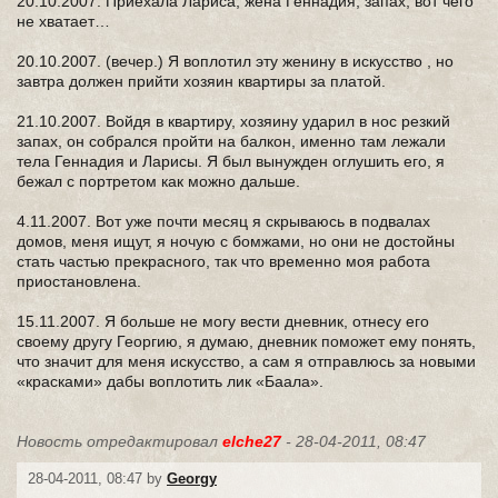
20.10.2007. Приехала Лариса, жена Геннадия, запах, вот чего
не хватает…
20.10.2007. (вечер.) Я воплотил эту женину в искусство , но
завтра должен прийти хозяин квартиры за платой.
21.10.2007. Войдя в квартиру, хозяину ударил в нос резкий
запах, он собрался пройти на балкон, именно там лежали
тела Геннадия и Ларисы. Я был вынужден оглушить его, я
бежал с портретом как можно дальше.
4.11.2007. Вот уже почти месяц я скрываюсь в подвалах
домов, меня ищут, я ночую с бомжами, но они не достойны
стать частью прекрасного, так что временно моя работа
приостановлена.
15.11.2007. Я больше не могу вести дневник, отнесу его
своему другу Георгию, я думаю, дневник поможет ему понять,
что значит для меня искусство, а сам я отправлюсь за новыми
«красками» дабы воплотить лик «Баала».
Новость отредактировал
elche27
- 28-04-2011, 08:47
28-04-2011, 08:47 by
Georgy