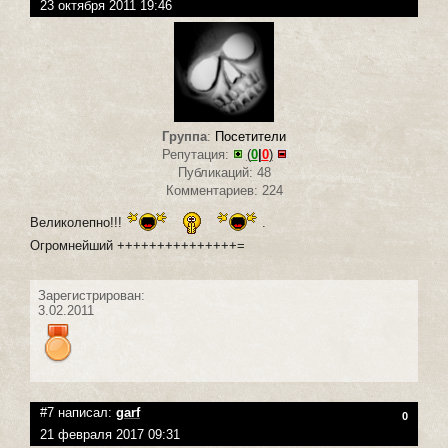
23 октября 2011 19:46
Группа
:
Посетители
Репутация:
(
0
|
0
)
Публикаций: 48
Комментариев: 224
Великолепно!!!
.
Огромнейший +++++++++++++++=
Зарегистрирован:
3.02.2011
#7 написал:
garf
0
21 февраля 2017 09:31