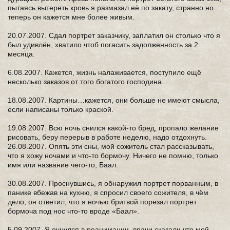
пытаясь вытереть кровь я размазал её по закату, странно но
теперь он кажется мне более живым.
20.07.2007. Сдал портрет заказчику, заплатил он столько что я
был удивлён, хватило чтоб погасить задолженность за 2
месяца.
6.08.2007. Кажется, жизнь налаживается, поступило ещё
несколько заказов от того богатого господина.
18.08.2007. Картины…кажется, они больше не имеют смысла,
если написаны только краской.
19.08.2007. Всю ночь снился какой-то бред, пропало желание
рисовать, беру перерыв в работе неделю, надо отдохнуть.
26.08.2007. Опять эти сны, мой сожитель стал рассказывать,
что я хожу ночами и что-то бормочу. Ничего не помню, только
имя или название чего-то, Баал.
30.08.2007. Проснувшись, я обнаружил портрет порванным, в
панике вбежав на кухню, я спросил своего сожителя, в чём
дело, он ответил, что я ночью бритвой порезал портрет
бормоча под нос что-то вроде «Баал».
5.09.2007. Я очнулся в реанимации, врачи сказали что мой