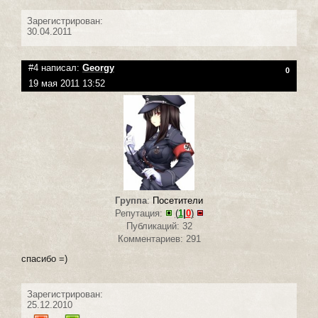
Зарегистрирован:
30.04.2011
#4 написал:
Georgy
0
19 мая 2011 13:52
Группа
:
Посетители
Репутация:
(
1
|
0
)
Публикаций: 32
Комментариев: 291
спасибо =)
Зарегистрирован:
25.12.2010