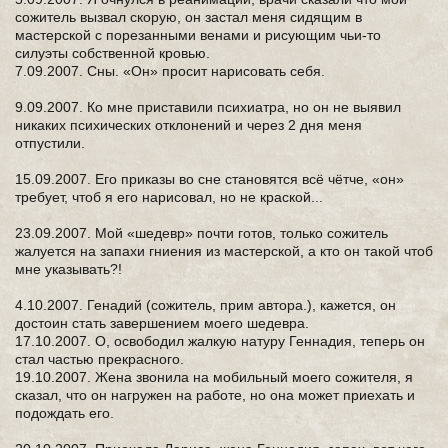
сожитель вызвал скорую, он застал меня сидящим в
мастерской с порезанными венами и рисующим чьи-то
силуэты собственной кровью.
7.09.2007. Сны. «Он» просит нарисовать себя.
9.09.2007. Ко мне приставили психиатра, но он не выявил
никаких психических отклонений и через 2 дня меня
отпустили.
15.09.2007. Его приказы во сне становятся всё чётче, «он»
требует, чтоб я его нарисовал, но не краской...
23.09.2007. Мой «шедевр» почти готов, только сожитель
жалуется на запахи гниения из мастерской, а кто он такой чтоб
мне указывать?!
4.10.2007. Генадий (сожитель, прим автора.), кажется, он
достоин стать завершением моего шедевра.
17.10.2007. О, освободил жалкую натуру Геннадия, теперь он
стал частью прекрасного.
19.10.2007. Жена звонила на мобильный моего сожителя, я
сказал, что он нагружен на работе, но она может приехать и
подождать его.