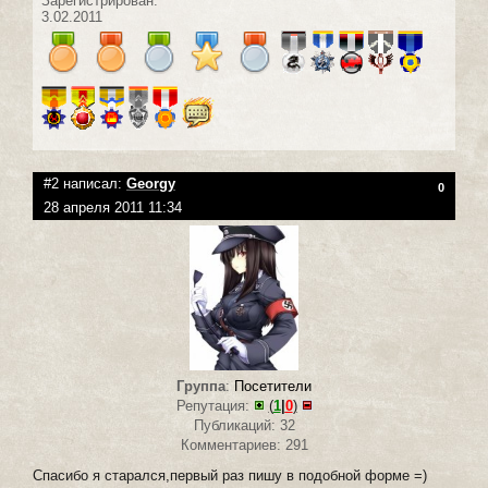
Зарегистрирован:
3.02.2011
#2 написал:
Georgy
0
28 апреля 2011 11:34
Группа
:
Посетители
Репутация:
(
1
|
0
)
Публикаций: 32
Комментариев: 291
Спасибо я старался,первый раз пишу в подобной форме =)