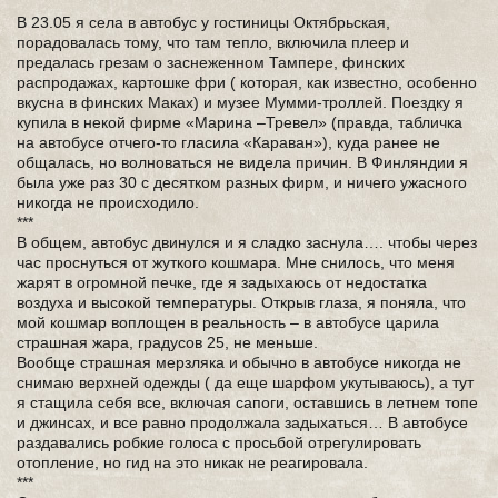
В 23.05 я села в автобус у гостиницы Октябрьская,
порадовалась тому, что там тепло, включила плеер и
предалась грезам о заснеженном Тампере, финских
распродажах, картошке фри ( которая, как известно, особенно
вкусна в финских Маках) и музее Мумми-троллей. Поездку я
купила в некой фирме «Марина –Тревел» (правда, табличка
на автобусе отчего-то гласила «Караван»), куда ранее не
общалась, но волноваться не видела причин. В Финляндии я
была уже раз 30 с десятком разных фирм, и ничего ужасного
никогда не происходило.
***
В общем, автобус двинулся и я сладко заснула…. чтобы через
час проснуться от жуткого кошмара. Мне снилось, что меня
жарят в огромной печке, где я задыхаюсь от недостатка
воздуха и высокой температуры. Открыв глаза, я поняла, что
мой кошмар воплощен в реальность – в автобусе царила
страшная жара, градусов 25, не меньше.
Вообще страшная мерзляка и обычно в автобусе никогда не
снимаю верхней одежды ( да еще шарфом укутываюсь), а тут
я стащила себя все, включая сапоги, оставшись в летнем топе
и джинсах, и все равно продолжала задыхаться… В автобусе
раздавались робкие голоса с просьбой отрегулировать
отопление, но гид на это никак не реагировала.
***