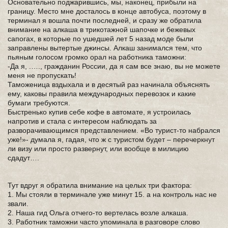
Основательно поджарившись, мы, наконец, прибыли на
границу. Место мне досталось в конце автобуса, поэтому в
терминал я вошла почти последней, и сразу же обратила
внимание на алкаша в трикотажной шапочке и бежевых
сапогах, в которые по ушедшей лет 5 назад моде были
заправлены вытертые джинсы. Алкаш занимался тем, что
пьяным голосом громко орал на работника таможни:
-Да я, .…., гражданин России, да я сам все знаю, вы не можете
меня не пропускать!
Таможеница вздыхала и в десятый раз начинала объяснять
ему, каковы правила международных перевозок и какие
бумаги требуются.
Быстренько купив себе кофе в автомате, я устроилась
напротив и стала с интересом наблюдать за
разворачивающимся представлением. «Во турист-то набрался
уже!»- думала я, гадая, что ж с туристом будет – перечеркнут
ли визу или просто развернут, или вообще в милицию
сдадут….
Тут вдруг я обратила внимание на целых три фактора:
1. Мы стояли в терминале уже минут 15. а на контроль нас не
звали.
2. Наша гид Ольга отчего-то вертелась возле алкаша.
3. Работник таможни часто упоминала в разговоре слово