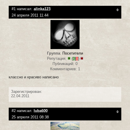
#1 написал:
alinka123
0
24 апреля 2011 11:44
Группа
:
Посетители
Репутация:
(
0
|
0
)
Публикаций: 0
Комментариев: 1
классно и красиво написано
Зарегистрирован:
22.04.2011
#2 написал:
luba600
0
25 апреля 2011 08:38