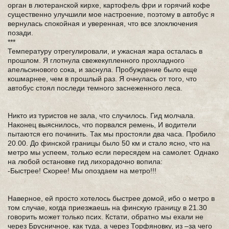
орган в лютеранской кирхе, картофель фри и горячий кофе
существенно улучшили мое настроение, поэтому в автобус я
вернулась спокойная и уверенная, что все злоключения
позади.
***
Температуру отрегулировали, и ужасная жара осталась в
прошлом. Я глотнула свежекупленного прохладного
апельсинового сока, и заснула. Пробуждение было еще
кошмарнее, чем в прошлый раз. Я очнулась от того, что
автобус стоял последи темного заснеженного леса.
Никто из туристов не зала, что случилось. Гид молчала.
Наконец выяснилось, что порвался ремень, И водители
пытаются его починить. Так мы простояли два часа. Пробило
20.00. До финской границы было 50 км и стало ясно, что на
метро мы успеем, только если пересядем на самолет. Однако
на любой остановке гид лихорадочно вопила:
-Быстрее! Скорее! Мы опоздаем на метро!!!
Наверное, ей просто хотелось быстрее домой, ибо о метро в
том случае, когда приезжаешь на финскую границу в 21.30
говорить может только псих. Кстати, обратно мы ехали не
через Брусничное, как туда, а через Торфяновку, из –за чего