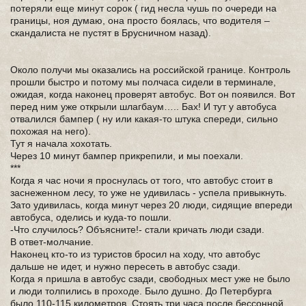
потеряли еще минут сорок ( гид несла чушь по очереди на
границы, ноя думаю, она просто боялась, что водителя –
скандалиста не пустят в Брусничном назад).
Около получи мы оказались на российской границе. Контроль
прошли быстро и потому мы полчаса сидели в терминале,
ожидая, когда наконец проверят автобус. Вот он появился. Вот
перед ним уже открыли шлагбаум….. Бах! И тут у автобуса
отвалился бампер ( ну или какая-то штука спереди, сильно
похожая на него).
Тут я начала хохотать.
Через 10 минут бампер прикрепили, и мы поехали.
***
Когда я час ночи я проснулась от того, что автобус стоит в
заснеженном лесу, то уже не удивилась - успела привыкнуть.
Зато удивилась, когда минут через 20 люди, сидящие впереди
автобуса, оделись и куда-то пошли.
-Что случилось? Объясните!- стали кричать люди сзади.
В ответ-молчание.
Наконец кто-то из туристов бросил на ходу, что автобус
дальше не идет, и нужно пересеть в автобус сзади.
Когда я пришла в автобус сзади, свободных мест уже не было
и люди толпились в проходе. Было душно. До Петербурга
было 110-115 километров. Стоять три часа после бессонной