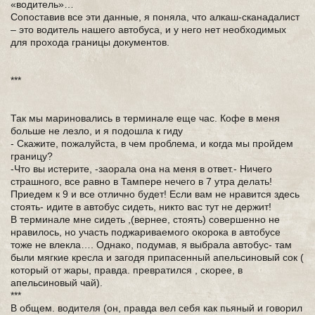
«водитель»…
Сопоставив все эти данные, я поняла, что алкаш-сканадалист
– это водитель нашего автобуса, и у него нет необходимых
для прохода границы документов.
***
Так мы мариновались в терминале еще час. Кофе в меня
больше не лезло, и я подошла к гиду
- Скажите, пожалуйста, в чем проблема, и когда мы пройдем
границу?
-Что вы истерите, -заорала она на меня в ответ.- Ничего
страшного, все равно в Тампере нечего в 7 утра делать!
Приедем к 9 и все отлично будет! Если вам не нравится здесь
стоять- идите в автобус сидеть, никто вас тут не держит!
В терминале мне сидеть ,(вернее, стоять) совершенно не
нравилось, но участь поджариваемого окорока в автобусе
тоже не влекла…. Однако, подумав, я выбрала автобус- там
были мягкие кресла и загодя припасенный апельсиновый сок (
который от жары, правда. превратился , скорее, в
апельсиновый чай).
***
В общем. водителя (он, правда вел себя как пьяный и говорил