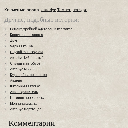
Ключевые слова:
автобус
Тампер
поездка
Другие, подобные истории:
Ремонт, тройной одеколон и все такое
Конечная остановка
Друг
Черная кошка
Случай с автобусом
Автобус №3. Часть 1
Случай в автобусе
Автобус №77
Курящий на остановке
Авария
Школьный автобус
Ангел-хранитель
История про девочку
Мой дедушка, эх
Автобус мертвецов
Комментарии