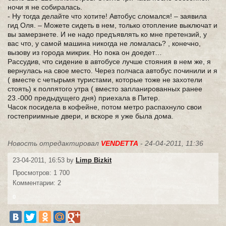
ночи я не собиралась.
- Ну тогда делайте что хотите! Автобус сломался! – заявила
гид Оля. – Можете сидеть в нем, только отопление выключат и
вы замерзнете. И не надо предъявлять ко мне претензий, у
вас что, у самой машина никогда не ломалась? , конечно,
вызову из города микрик. Но пока он доедет…
Рассудив, что сидение в автобусе лучше стояния в нем же, я
вернулась на свое место. Через полчаса автобус починили и я
( вместе с четырьмя туристами, которые тоже не захотели
стоять) к полпятого утра ( вместо запланированных ранее
23.-000 предыдущего дня) приехала в Питер.
Часок посидела в кофейне, потом метро распахнуло свои
гостеприимные двери, и вскоре я уже была дома.
Новость отредактировал
VENDETTA
- 24-04-2011, 11:36
23-04-2011, 16:53 by
Limp Bizkit
Просмотров: 1 700
Комментарии: 2
0