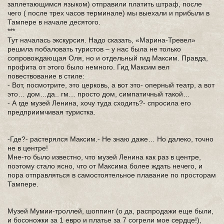
заплетающимся языком) отправили платить штраф, после
чего ( после трех часов терминале) мы выехали и прибыли в
Тампере в начале десятого.
***
Тут началась экскурсия. Надо сказать, «Марина-Тревел»
решила побаловать туристов – у нас была не только
сопровождающая Оля, но и отдельный гид Максим. Правда,
профита от этого было немного. Гид Максим вел
повествование в стиле:
- Вот, посмотрите, это церковь, а вот это- оперный театр, а вот
это… дом…да.. гм… просто дом, симпатичный такой…
- А где музей Ленина, хочу туда сходить?- спросила его
предприимчивая туристка.
-Где?- растерялся Максим.- Не знаю даже… Но далеко, точно
не в центре!
Мне-то было известно, что музей Ленина как раз в центре,
поэтому стало ясно, что от Максима более ждать нечего, и
пора отправляться в самостоятельное плавание по просторам
Тампере.
Музей Мумии-троллей, шоппинг (о да, распродажи еще были,
и босоножки за 1 евро и платье за 7 согрели мое сердце!),