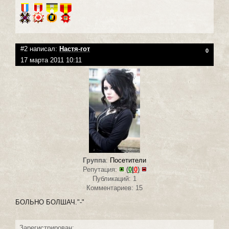
#2 написал:
Настя-гот
0
17 марта 2011 10:11
Группа
:
Посетители
Репутация:
(
0
|
0
)
Публикаций: 1
Комментариев: 15
БОЛЬНО БОЛШАЧ."-"
Зарегистрирован: