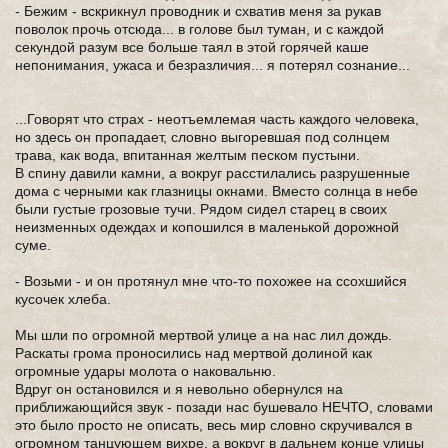
- Бежим - вскрикнул проводник и схватив меня за рукав
поволок прочь отсюда... в голове был туман, и с каждой
секундой разум все больше таял в этой горячей каше
непонимания, ужаса и безразличия... я потерял сознание...
...Говорят что страх - неотъемлемая часть каждого человека,
но здесь он пропадает, словно выгоревшая под солнцем
трава, как вода, впитанная желтым песком пустыни.
В спину давили камни, а вокруг расстилались разрушенные
дома с черными как глазницы окнами. Вместо солнца в небе
были густые грозовые тучи. Рядом сидел старец в своих
неизменных одеждах и копошился в маленькой дорожной
суме.
- Возьми - и он протянул мне что-то похожее на ссохшийся
кусочек хлеба.
Мы шли по огромной мертвой улице а на нас лил дождь.
Раскаты грома проносились над мертвой долиной как
огромные удары молота о наковальню.
Вдруг он остановился и я невольно обернулся на
приближающийся звук - позади нас бушевало НЕЧТО, словами
это было просто не описать, весь мир словно скручивался в
огромном танцующем вихре, а вокруг в дальнем конце улицы