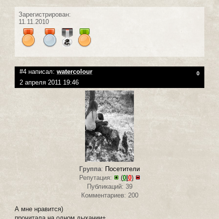
Зарегистрирован:
11.11.2010
#4 написал:
watercolour
0
2 апреля 2011 19:46
Группа
:
Посетители
Репутация:
(
0
|
0
)
Публикаций: 39
Комментариев: 200
А мне нравится)
прочитала на одном дыхании+