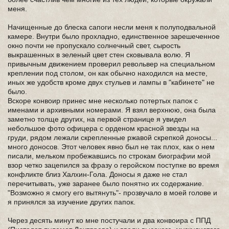
меня.
Начищенные до блеска сапоги несли меня к полуподвальной
камере. Внутри было прохладно, единственное зарешеченное
окно почти не пропускало солнечный свет, сырость
выкрашенных в зеленый цвет стен сковывала волю. Я
привычным движением проверил револьвер на специальном
креплении под столом, он как обычно находился на месте,
иных же удобств кроме двух стульев и лампы в "кабинете" не
было.
Вскоре конвоир принес мне несколько потертых папок с
именами и архивными номерами. Я взял верхнюю, она была
заметно толще других, на первой странице я увидел
небольшое фото офицера с орденом красной звезды на
груди, рядом лежали скрепленные ржавой скрепкой доносы...
много доносов. Этот человек явно был не так плох, как о нем
писали, мельком пробежавшись по строкам биографии мой
взор четко зацепился за фразу о геройском поступке во время
конфликте близ Халхин-Гола. Доносы я даже не стал
перечитывать, уже заранее было понятно их содержание.
"Возможно я смогу его вытянуть"- прозвучало в моей голове и
я принялся за изучение других папок.
Через десять минут ко мне постучали и два конвоира с ППД