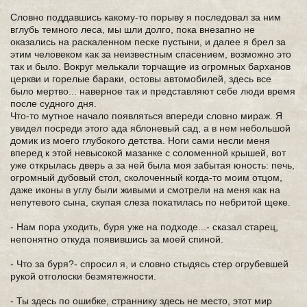
Словно поддавшись какому-то порыву я последовал за ним
вглубь темного леса, мы шли долго, пока внезапно не
оказались на раскаленном песке пустыни, и далее я брел за
этим человеком как за неизвестным спасением, возможно это
так и было. Вокруг мелькали торчащие из огромных барханов
церкви и горелые бараки, остовы автомобилей, здесь все
было мертво... наверное так и представляют себе люди время
после судного дня.
Что-то мутное начало появляться впереди словно мираж. Я
увидел посреди этого ада яблоневый сад, а в нем небольшой
домик из моего глубокого детства. Ноги сами несли меня
вперед к этой невысокой мазанке с соломенной крышей, вот
уже открылась дверь а за ней была моя забытая юность: печь,
огромный дубовый стол, сколоченный когда-то моим отцом,
даже иконы в углу были живыми и смотрели на меня как на
непутевого сына, скупая слеза покатилась по небритой щеке.
- Нам пора уходить, буря уже на подходе...- сказал старец,
непонятно откуда появившись за моей спиной.
- Что за буря?- спросил я, и словно стыдясь стер огрубевшей
рукой отголоски безмятежности.
- Ты здесь по ошибке, страннику здесь не место, этот мир