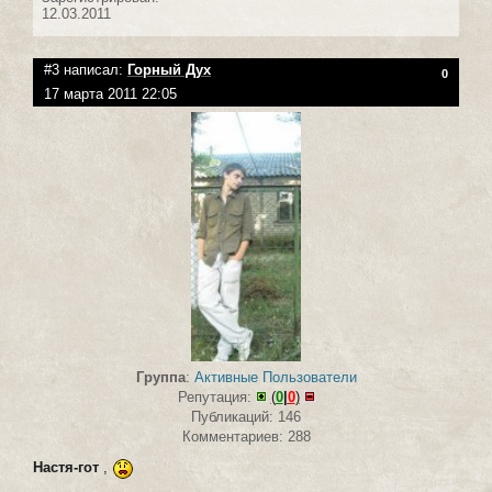
12.03.2011
#3 написал:
Горный Дух
0
17 марта 2011 22:05
Группа
:
Активные Пользователи
Репутация:
(
0
|
0
)
Публикаций: 146
Комментариев: 288
Настя-гот
,