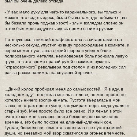
был бы очень далеко отсюда.
- У вас мало духу для чего-то кардинального, вы только и
можете что сидеть здесь, были бы вы там, где побывал я, вы
бы бежали прочь поджав хвост! - злым взглядом словно он
готов был меня задушить здесь прямо своими руками.
Потянувшись в нижний шкафчик стола за сигаретами я на
несколько секунд упустил из виду происходящее в комнате, и
через момент услышал легкий шорох и увидел блеск
полированного металла, неимоверная боль пронзила левую
грудь, а в это время правой рукой я сжимал рукоять
"страховочного" револьвера под столом и из последних сил
раз за разом нажимал на спусковой крючок ...
...Дикий холод пробирал меня до самых костей. "Я в аду, в
холодном аду"- полетела мысль в голове, но мне просто не
хотелось ничего воспринимать. Пустота въедалась в мои
глаза, но страх просто умер, как умирает нерв, когда удаляют
старый зуб. Мне просто было все равно. И я лежал в этой
пустоте как мне казалось почти бесконечное количество
времени, это было похоже на длинный-длинный сон.
Гулкая, безмолвная темнота заполнила все пустоты моей
души, но внезапно мой взор схватился за огонек в темноте,