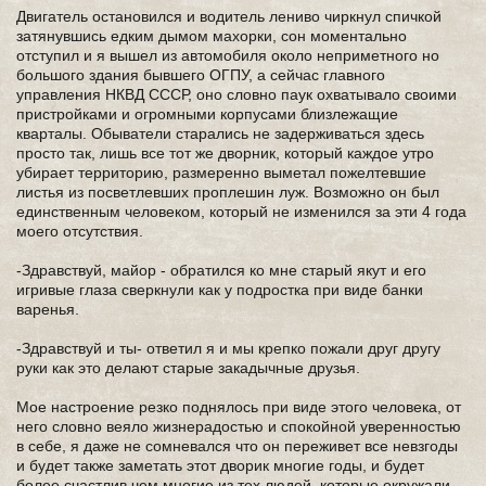
Двигатель остановился и водитель лениво чиркнул спичкой
затянувшись едким дымом махорки, сон моментально
отступил и я вышел из автомобиля около неприметного но
большого здания бывшего ОГПУ, а сейчас главного
управления НКВД СССР, оно словно паук охватывало своими
пристройками и огромными корпусами близлежащие
кварталы. Обыватели старались не задерживаться здесь
просто так, лишь все тот же дворник, который каждое утро
убирает территорию, размеренно выметал пожелтевшие
листья из посветлевших проплешин луж. Возможно он был
единственным человеком, который не изменился за эти 4 года
моего отсутствия.
-Здравствуй, майор - обратился ко мне старый якут и его
игривые глаза сверкнули как у подростка при виде банки
варенья.
-Здравствуй и ты- ответил я и мы крепко пожали друг другу
руки как это делают старые закадычные друзья.
Мое настроение резко поднялось при виде этого человека, от
него словно веяло жизнерадостью и спокойной уверенностью
в себе, я даже не сомневался что он переживет все невзгоды
и будет также заметать этот дворик многие годы, и будет
более счастлив чем многие из тех людей, которые окружали