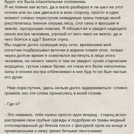
будто это была спасительная соломинка.
Я не помню как встал, да и мало разбирал я ли шел на этот
огонек или он сам двигался в мою сторону, просто в один
момент словно переступив невидимую грань передо мной
расстелилась темная опушка леса, стог сена и вросшая в
землю, протрухшая повозка. Я обошел ее и увидел сидящего
около костра человека, угрозой от него явно не веяло, да и
чего боятся в аду? Боятся глупо.
Мы сидели долго созерцая игру огня, временами мой
попутчик подбрасывал веточки в жаркое пламя огня, только
через долгое время я осмелился взглянуть в лицо этого
человека, но ничего такого я там не увидел: сухие старческие
морщины, густые сивые брови, но глаза его были наполнены
силы и огонек костра отблескивал в них буд-то он был частью
его души.
- Нам пора путник, здесь нельзя долго задерживаться- словно
громкое эхо эти слова пронеслись в моей голове .
- Где я?
- Это неважно, тебе нужно просто идти вперед - старец встал
расправив свои грубые одежды и подобрав из травы медный
отполированный до блеска посох с фигуркой орла на конце и
привязанными к нему тремя белыми ленточками.