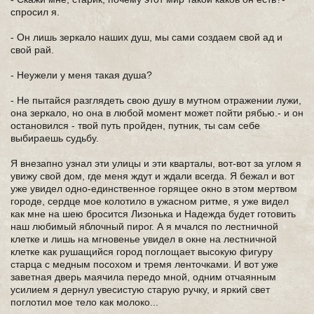
спросил я.
- Он лишь зеркало наших душ, мы сами создаем свой ад и
свой рай.
- Неужели у меня такая душа?
- Не пытайся разглядеть свою душу в мутном отражении лужи,
она зеркало, но она в любой момент может пойти рябью.- и он
остановился - твой путь пройден, путник, ты сам себе
выбираешь судьбу.
Я внезапно узнал эти улицы и эти кварталы, вот-вот за углом я
увижу свой дом, где меня ждут и ждали всегда. Я бежал и вот
уже увидел одно-единственное горящее окно в этом мертвом
городе, сердце мое колотило в ужасном ритме, я уже видел
как мне на шею бросится Лизонька и Надежда будет готовить
наш любимый яблочный пирог. А я мчался по лестничной
клетке и лишь на мгновенье увидел в окне на лестничной
клетке как рушащийся город поглощает высокую фигуру
старца с медным посохом и тремя ленточками. И вот уже
заветная дверь маячила передо мной, одним отчаянным
усилием я дернул увесистую старую ручку, и яркий свет
поглотил мое тело как молоко...