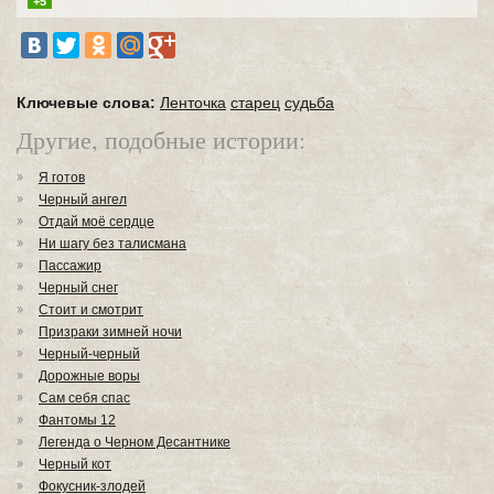
+5
Ключевые слова:
Ленточка
старец
судьба
Другие, подобные истории:
Я готов
Черный ангел
Отдай моё сердце
Ни шагу без талисмана
Пассажир
Черный снег
Стоит и смотрит
Призраки зимней ночи
Черный-черный
Дорожные воры
Сам себя спас
Фантомы 12
Легенда о Черном Десантнике
Черный кот
Фокусник-злодей