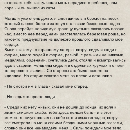
отторгает тебя как гулящая мать нерадивого ребенка, нам
пора - и он вышел из хаты.
Мы шли уже очень долго, я снял шинель и бросил на песок,
который словно болото затянул его в свои бездонные недра.
Снова перейдя невидимую границу пустыня оказалась позади
нас, вместо нее перед нами расстелилась березовая роща, но
какое-то предчувствие из далекого прошлого сдавливало мое
сердце.
Выли к какому-то странному лагерю: вокруг сидели люди в
форме, много людей в форме, разной, с разными нашивками,
медалями, орденами, суетились дети, стояли и всматривались
вдаль старики, женщины сидели в отдельных кружках и о чем-
то перешептывались. Со стороны это было похоже на
идиллию. Но старик схватил меня за плече и остановил.
- Не смотри им в глаза - сказал мне старец.
- Но ведь это просто люди.
- Среди них нету живых, они не дошли до конца, их воля к
жизни слишком слаба, тебе здесь нельзя быть - и в этот
момент я почувствовал на себе сотни злых взглядов, вокруг
все смотрели на меня своими бездонными черными глазами,
словно они все ненавидели меня... Силы покидали мое тело...