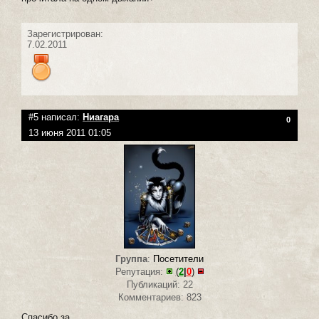
Зарегистрирован:
7.02.2011
#5 написал:
Ниагара
0
13 июня 2011 01:05
Группа
:
Посетители
Репутация:
(
2
|
0
)
Публикаций: 22
Комментариев: 823
Спасибо за