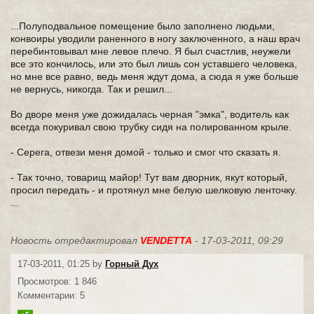
...Полуподвальное помещение было заполнено людьми,
конвоиры уводили раненного в ногу заключенного, а наш врач
перебинтовывал мне левое плечо. Я был счастлив, неужели
все это кончилось, или это был лишь сон уставшего человека,
но мне все равно, ведь меня ждут дома, а сюда я уже больше
не вернусь, никогда. Так и решил...
Во дворе меня уже дожидалась черная "эмка", водитель как
всегда покуривал свою трубку сидя на полированном крыле.
- Серега, отвези меня домой - только и смог что сказать я.
- Так точно, товарищ майор! Тут вам дворник, якут который,
просил передать - и протянул мне белую шелковую ленточку.
...
Новость отредактировал
VENDETTA
- 17-03-2011, 09:29
17-03-2011, 01:25 by
Горный Дух
Просмотров: 1 846
Комментарии: 5