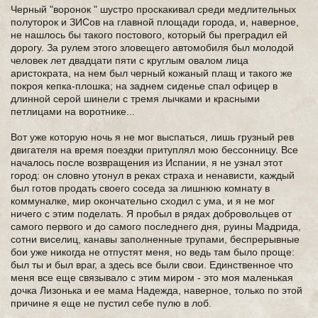
Черный "воронок " шустро проскакивал среди медлительных
полуторок и ЗИСов на главной площади города, и, наверное,
не нашлось бы такого постового, который бы преградил ей
дорогу. За рулем этого зловещего автомобиля был молодой
человек лет двадцати пяти с круглым овалом лица
аристократа, на нем был черный кожаный плащ и такого же
покроя кепка-плошка; на заднем сиденье спал офицер в
длинной серой шинели с тремя лычками и красными
петлицами на воротнике...
Вот уже которую ночь я не мог выспаться, лишь грузный рев
двигателя на время поездки притуплял мою бессонницу. Все
началось после возвращения из Испании, я не узнал этот
город: он словно утонул в реках страха и ненависти, каждый
был готов продать своего соседа за лишнюю комнату в
коммуналке, мир окончательно сходил с ума, и я не мог
ничего с этим поделать. Я пробыл в рядах добровольцев от
самого первого и до самого последнего дня, руины Мадрида,
сотни виселиц, канавы заполненные трупами, беспрерывные
бои уже никогда не отпустят меня, но ведь там было проще:
был ты и был враг, а здесь все были свои. Единственное что
меня все еще связывало с этим миром - это моя маленькая
дочка Лизонька и ее мама Надежда, наверное, только по этой
причине я еще не пустил себе пулю в лоб.