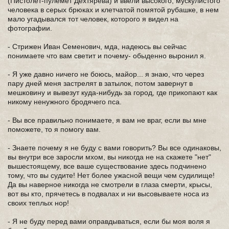
(Пистолет-пулемет Дехтярева) и ввели высокого, мускулистого
человека в серых брюках и клетчатой помятой рубашке, в нем
мало угадывался тот человек, которого я видел на
фотографии.
- Стрижен Иван Семенович, мда, надеюсь вы сейчас
понимаете что вам светит и почему- обыденно выронил я.
- Я уже давно ничего не боюсь, майор... я знаю, что через
пару дней меня застрелят в затылок, потом завернут в
мешковину и вывезут куда-нибудь за город, где прикопают как
никому ненужного бродячего пса.
- Вы все правильно понимаете, я вам не враг, если вы мне
поможете, то я помогу вам.
- Знаете почему я не буду с вами говорить? Вы все одинаковы,
вы внутри все заросли мхом, вы никогда не на скажете "нет"
вышестоящему, все ваше существование здесь подчинено
тому, что вы судите! Нет более ужасной вещи чем судилище!
Да вы наверное никогда не смотрели в глаза смерти, крысы,
вот вы кто, прячетесь в подвалах и ни высовываете носа из
своих теплых нор!
- Я не буду перед вами оправдываться, если бы моя воля я