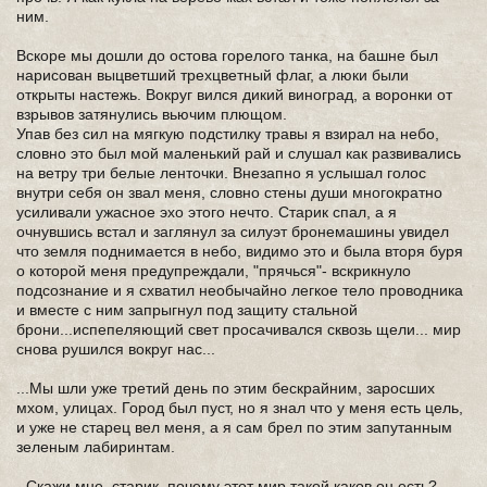
ним.
Вскоре мы дошли до остова горелого танка, на башне был
нарисован выцветший трехцветный флаг, а люки были
открыты настежь. Вокруг вился дикий виноград, а воронки от
взрывов затянулись вьючим плющом.
Упав без сил на мягкую подстилку травы я взирал на небо,
словно это был мой маленький рай и слушал как развивались
на ветру три белые ленточки. Внезапно я услышал голос
внутри себя он звал меня, словно стены души многократно
усиливали ужасное эхо этого нечто. Старик спал, а я
очнувшись встал и заглянул за силуэт бронемашины увидел
что земля поднимается в небо, видимо это и была вторя буря
о которой меня предупреждали, "прячься"- вскрикнуло
подсознание и я схватил необычайно легкое тело проводника
и вместе с ним запрыгнул под защиту стальной
брони...испепеляющий свет просачивался сквозь щели... мир
снова рушился вокруг нас...
...Мы шли уже третий день по этим бескрайним, заросших
мхом, улицах. Город был пуст, но я знал что у меня есть цель,
и уже не старец вел меня, а я сам брел по этим запутанным
зеленым лабиринтам.
- Скажи мне, старик, почему этот мир такой каков он есть?-