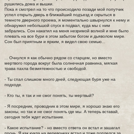
рушились дома и вышки.
Пока я смотрел на то что происходило позади мой попутчик
успел открыть дверь в ближайший подъезд и скрыться в
темноте дверного проема, я моментально швырнулся к нему и
обнаружил небольшой спуск в подвал, куда мы с ним
забрались. Сон накатил на меня незримой волной и мне было
плевать на все бури в этом забытом богом и дьяволом мире.
Сон был приятным и ярким, я видел свою семью...
... Очнулся я как обычно рядом со старцем, но вместо
мертвого города вокруг была солнечная равнина, мягкая
трава пахла безмятежностью и свободой.
- Ты спал слишком много дней, следующая буря уже на
подходе.
- Кто ты, я так и не смог понять, ты мертвый?
- Я посредник, проводник в этом мире, я хорошо знаю его
законы, но так и не смог понять где мы. А теперь вставай,
сегодня тебя ждет испытание.
- Какое испытание? - но вместо ответа он встал и зашагал
прочь. Я как кукла на веревочках встал и тоже поплелся за