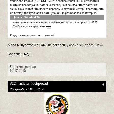
Winnie-the-Pooh и ДОБРЫЙ ЗМЕЙ, спасибо конечно! Рецепт найти в
инете не проблема, их там множество, но я поняла, что у бабушки
такой вкуснющий, что просто нереально вкусный! Автор , простите, что
не в тему! (на кулинарию потянуло)))Ещё раз спасибо за историю !
Цитата: Galadriell80
никогда не понимала зачем слоёное тесто портить пропиткой???
Слойка вкусна хрустящая))))
И да, с вами полностью согласна!
А вот минусаторы с нами не согласны, озлились полезные)))
Болезненные)))
Зарегистрирован:
16.12.2015
#22 написал:
luchposad
0
26 декабря 2016 22:54