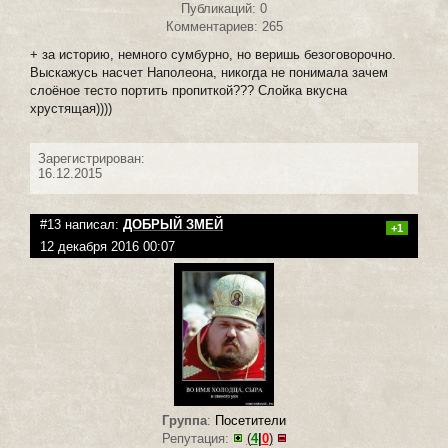
Публикаций: 0
Комментариев: 265
+ за историю, немного сумбурно, но веришь безоговорочно.
Выскажусь насчет Наполеона, никогда не понимала зачем
слоёное тесто портить пропиткой??? Слойка вкусна
хрустящая))))
Зарегистрирован:
16.12.2015
#13 написал:
ДОБРЫЙ ЗМЕЙ
+1
12 декабря 2016 00:07
Группа
:
Посетители
Репутация:
(
4
|
0
)