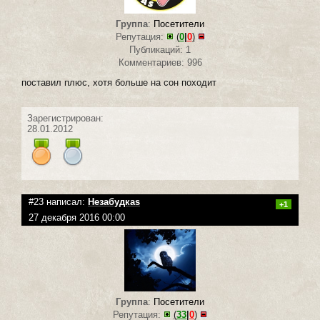
Группа
:
Посетители
Репутация:
(
0
|
0
)
Публикаций: 1
Комментариев: 996
поставил плюс, хотя больше на сон походит
Зарегистрирован:
28.01.2012
#23 написал:
Незабудкаs
+1
27 декабря 2016 00:00
Группа
:
Посетители
Репутация:
(
33
|
0
)