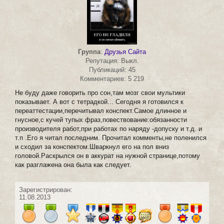
Группа
:
Друзья Сайта
Репутация: Выкл.
Публикаций: 45
Комментариев: 5 219
Не буду даже говорить про сон,там мозг свои мультики
показывает. А вот с тетрадкой... Сегодня я готовился к
переаттестации,перечитывал конспект.Самое длинное и
гнусное,с кучей тупых фраз,повествование:обязанности
производителя работ,при работах по наряду -допуску и т.д. и
т.п .Его я читал последним. Прочитал комменты,не поленился
и сходил за конспектом.Шваркнул его на пол вниз
головой.Раскрылся он в аккурат на нужной странице,потому
как разглажена она была как следует.
Зарегистрирован:
11.08.2013