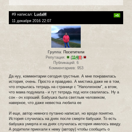
#9 написал:
LudaM
+5
11 декабря 2016 22:07
Группа
:
Посетители
Репутация:
(
114
|
0
)
Публикаций: 6
Комментариев: 953
Да нуу, комментарии сегодня грустные. А мне понравилась
история, очень. Просто и правдиво. А мистика даже не в том,
что открылась тетрадь на странице с "Наполеоном", а втом,
что мама подумала - и тут тетрадь под ноги свалилась. Ну а
сон - оч хороший. Бабушка была светлым человеком,
наверное, что даже невестка любила ее
И еще, автор немного путанно написал, но вроде понятно.
История случилась на днях после смерти бабушки. То есть
бабушка умерла и на днях случилась история имелось ввиду.
А родители приехали к нему (автору) чтобы сообщить о