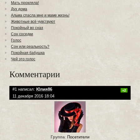
Мать прокляла!
Дух дома
Альма спасла мне и маме жизнь!
Животные всё чувствуют
Покойный во снах
Сон соседки
Голос
Сон или реальность?
Покойная бабушка
Чей это голос
Комментарии
#1 написал:
Юлия86
+2
11 декабря 2016 18:04
Группа
:
Посетители