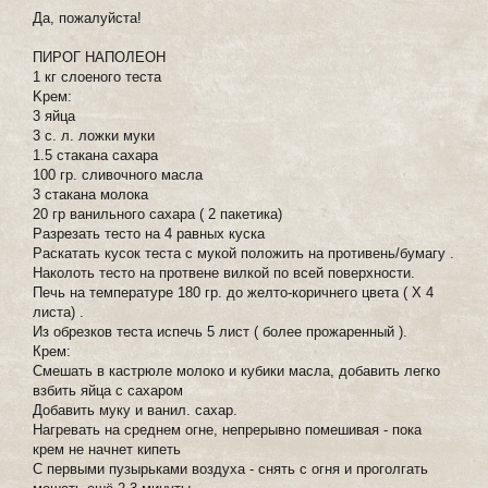
Да, пожалуйста!
ПИРОГ НАПОЛЕОН
1 кг слоеного теста
Kрем:
3 яйца
3 с. л. ложки муки
1.5 стакана сахара
100 гр. сливочного масла
3 стакана молока
20 гр ванильного сахара ( 2 пакетика)
Pазрезать тесто на 4 равных куска
Pаскатать кусок теста с мукой положить на противень/бумагу .
Hаколоть тесто на протвене вилкой по всей поверхности.
Печь на температуре 180 гр. до желто-коричнего цвета ( X 4
листа) .
Из обрезков теста испечь 5 лист ( более прожаренный ).
Крем:
Смешать в кастрюле молоко и кубики масла, добавить легко
взбить яйца с сахаром
Добавить муку и ванил. сахар.
Нагревать на среднем огне, непрерывно помешивая - пока
крем не начнет кипеть
С первыми пузырьками воздуха - снять с огня и проголгать