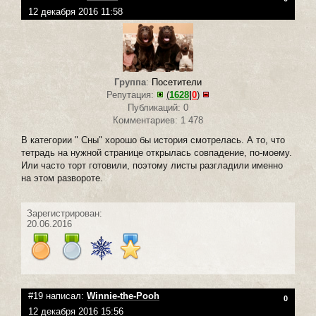
12 декабря 2016 11:58
Группа
:
Посетители
Репутация:
(
1628
|
0
)
Публикаций: 0
Комментариев: 1 478
В категории " Сны" хорошо бы история смотрелась. А то, что
тетрадь на нужной странице открылась совпадение, по-моему.
Или часто торт готовили, поэтому листы разгладили именно
на этом развороте.
Зарегистрирован:
20.06.2016
#19 написал:
Winnie-the-Pooh
0
12 декабря 2016 15:56