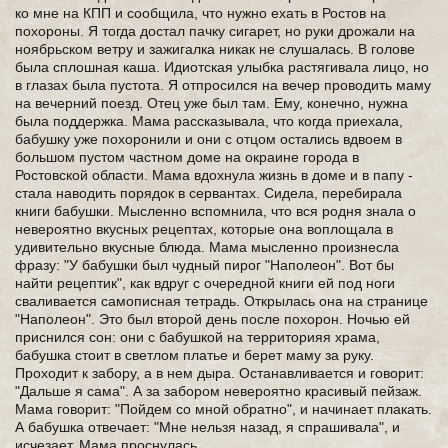
ко мне на КПП и сообщила, что нужно ехать в Ростов на
похороны. Я тогда достал пачку сигарет, но руки дрожали на
ноябрьском ветру и зажигалка никак не слушалась. В голове
была сплошная каша. Идиотская улыбка растягивала лицо, но
в глазах была пустота. Я отпросился на вечер проводить маму
на вечерний поезд. Отец уже был там. Ему, конечно, нужна
была поддержка. Мама рассказывала, что когда приехала,
бабушку уже похоронили и они с отцом остались вдвоем в
большом пустом частном доме на окраине города в
Ростовской области. Мама вдохнула жизнь в доме и в папу -
стала наводить порядок в сервантах. Сидела, перебирала
книги бабушки. Мысленно вспомнила, что вся родня знала о
невероятно вкусных рецептах, которые она воплощала в
удивительно вкусные блюда. Мама мысленно произнесла
фразу: "У бабушки был чудный пирог "Наполеон". Вот бы
найти рецептик", как вдруг с очередной книги ей под ноги
сваливается самописная тетрадь. Открылась она на странице
"Наполеон". Это был второй день после похорон. Ночью ей
приснился сон: они с бабушкой на территорияя храма,
бабушка стоит в светлом платье и берет маму за руку.
Проходит к забору, а в нем дыра. Останавливается и говорит:
"Дальше я сама". А за забором невероятно красивый пейзаж.
Мама говорит: "Пойдем со мной обратно", и начинает плакать.
А бабушка отвечает: "Мне нельзя назад, я спрашивала", и
исчезает. Мама проснулась.