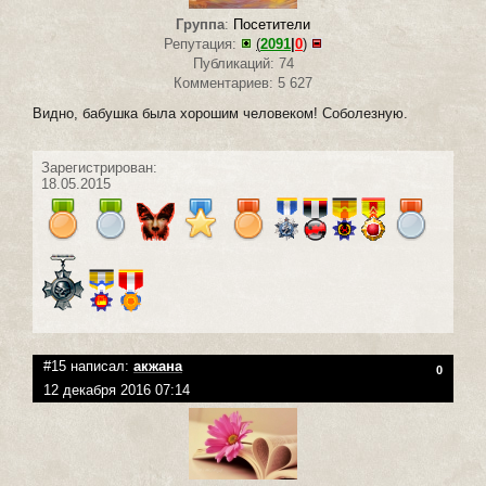
Группа
:
Посетители
Репутация:
(
2091
|
0
)
Публикаций: 74
Комментариев: 5 627
Видно, бабушка была хорошим человеком! Соболезную.
Зарегистрирован:
18.05.2015
#15 написал:
акжана
0
12 декабря 2016 07:14