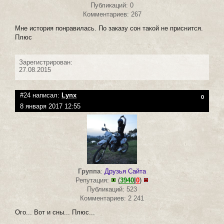
Публикаций: 0
Комментариев: 267
Мне история понравилась. По заказу сон такой не приснится.
Плюс
Зарегистрирован:
27.08.2015
#24 написал:
Lynx
0
8 января 2017 12:55
Группа
:
Друзья Сайта
Репутация:
(
3940
|
0
)
Публикаций: 523
Комментариев: 2 241
Ого... Вот и сны... Плюс...