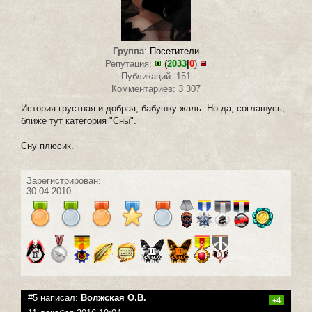
Группа
:
Посетители
Репутация:
(
2033
|
0
)
Публикаций: 151
Комментариев: 3 307
История грустная и добрая, бабушку жаль. Но да, соглашусь,
ближе тут категория "Сны".
Сну плюсик.
Зарегистрирован:
30.04.2010
#5 написал:
Волжская О.В.
+4