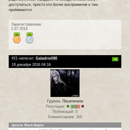
достучаться, просто кто более восприимчив к тем
пробиваются.
Зарегистрирован:
2.07.2014
#21 написал:
Galadriell80
+1
18 декабря 2016 04:16
Группа
:
Посетители
Репутация:
(
60
|
0
)
Публикаций: 0
Комментариев: 265
Цитата: Black Bagira