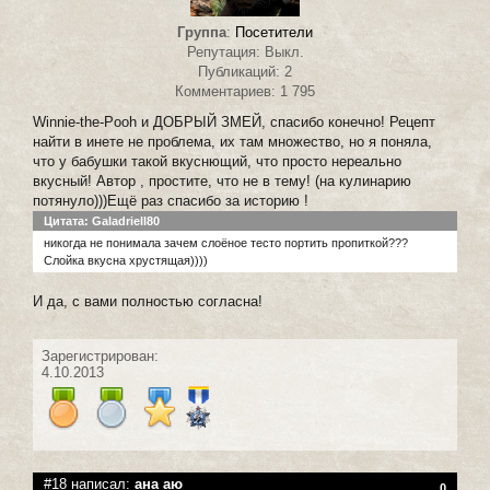
Группа
:
Посетители
Репутация: Выкл.
Публикаций: 2
Комментариев: 1 795
Winnie-the-Pooh и ДОБРЫЙ ЗМЕЙ, спасибо конечно! Рецепт
найти в инете не проблема, их там множество, но я поняла,
что у бабушки такой вкуснющий, что просто нереально
вкусный! Автор , простите, что не в тему! (на кулинарию
потянуло)))Ещё раз спасибо за историю !
Цитата: Galadriell80
никогда не понимала зачем слоёное тесто портить пропиткой???
Слойка вкусна хрустящая))))
И да, с вами полностью согласна!
Зарегистрирован:
4.10.2013
#18 написал:
ана аю
0