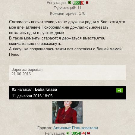
Репутация:
(
300
|
0
)
Публикаций: 11
Комментариев: 170
Сложилось впечатление,что не дружная родня у Вас. хотя,это
мое впечатление.Похоронили,не дожлались,ночевать
остались одни в пустом доме.
В такие моменты стараются держаться вместе,чтоб
окончательно не раскиснуть.
А бабушка попрощалась таким вот способом с Вашей мамой.
Плюс
Зарегистрирован:
21.06.2016
#2 написал:
Баба Клава
+2
11 декабря 2016 18:05
Группа
:
Активные Пользователи
Репутация:
(
3054
|
-4
)