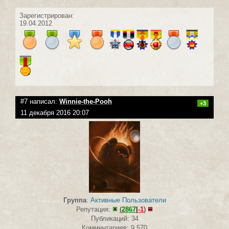
Зарегистрирован:
19.04.2012
#7 написал:
Winnie-the-Pooh
+3
11 декабря 2016 20:07
Группа
:
Активные Пользователи
Репутация:
(
2867
|
-1
)
Публикаций: 34
Комментариев: 9 570