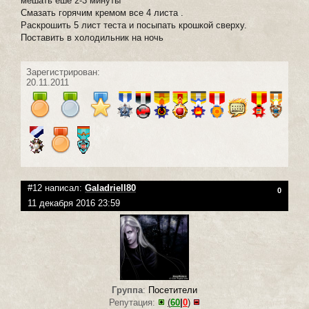
мешать ешё 2-3 минуты
Смазать горячим кремом все 4 листа .
Раскрошить 5 лист теста и посыпать крошкой сверху.
Поставить в холодильник на ночь
Зарегистрирован:
20.11.2011
#12 написал:
Galadriell80
0
11 декабря 2016 23:59
Группа
:
Посетители
Репутация:
(
60
|
0
)