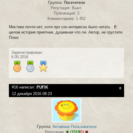
Группа
:
Посетители
Репутация: Выкл.
Публикаций: 3
Комментариев: 1 452
Мистики почти нет, хотя про сон интересно было читать . В
целом история приятная, душевная что ли. Автор, не грустите.
Плюс
Зарегистрирован:
6.05.2016
#16 написал:
PUFIK
0
12 декабря 2016 08:23
Группа
:
Активные Пользователи
Репутация:
(
1519
|
1
)