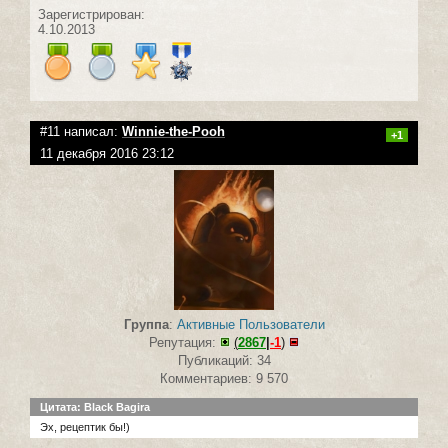
Зарегистрирован:
4.10.2013
#11 написал:
Winnie-the-Pooh
+1
11 декабря 2016 23:12
Группа
:
Активные Пользователи
Репутация:
(
2867
|
-1
)
Публикаций: 34
Комментариев: 9 570
Цитата: Black Bagira
Эх, рецептик бы!)