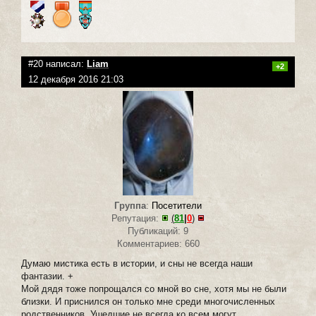
#20 написал:
Liam
+2
12 декабря 2016 21:03
Группа
:
Посетители
Репутация:
(
81
|
0
)
Публикаций: 9
Комментариев: 660
Думаю мистика есть в истории, и сны не всегда наши
фантазии. +
Мой дядя тоже попрощался со мной во сне, хотя мы не были
близки. И приснился он только мне среди многочисленных
родственников. Ушедшие не всегда ко всем могут