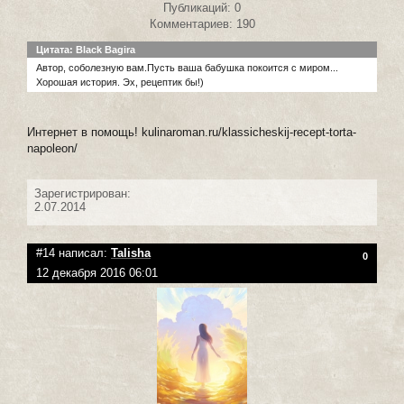
Публикаций: 0
Комментариев: 190
Цитата: Black Bagira
Автор, соболезную вам.Пусть ваша бабушка покоится с миром...
Хорошая история. Эх, рецептик бы!)
Интернет в помощь! kulinaroman.ru/klassicheskij-recept-torta-
napoleon/
Зарегистрирован:
2.07.2014
#14 написал:
Talisha
0
12 декабря 2016 06:01