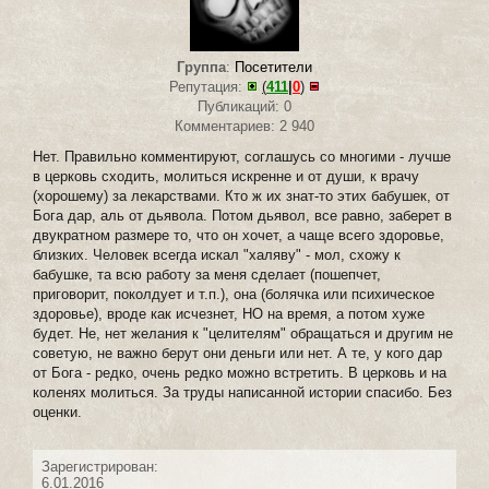
Группа
:
Посетители
Репутация:
(
411
|
0
)
Публикаций: 0
Комментариев: 2 940
Нет. Правильно комментируют, соглашусь со многими - лучше
в церковь сходить, молиться искренне и от души, к врачу
(хорошему) за лекарствами. Кто ж их знат-то этих бабушек, от
Бога дар, аль от дьявола. Потом дьявол, все равно, заберет в
двукратном размере то, что он хочет, а чаще всего здоровье,
близких. Человек всегда искал "халяву" - мол, схожу к
бабушке, та всю работу за меня сделает (пошепчет,
приговорит, поколдует и т.п.), она (болячка или психическое
здоровье), вроде как исчезнет, НО на время, а потом хуже
будет. Не, нет желания к "целителям" обращаться и другим не
советую, не важно берут они деньги или нет. А те, у кого дар
от Бога - редко, очень редко можно встретить. В церковь и на
коленях молиться. За труды написанной истории спасибо. Без
оценки.
Зарегистрирован:
6.01.2016