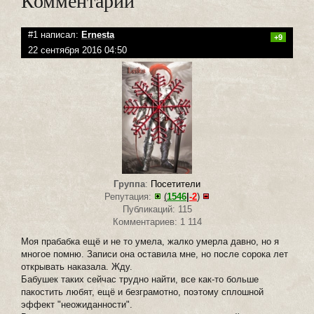
Комментарии
#1 написал:
Ernesta
+9
22 сентября 2016 04:50
Группа
:
Посетители
Репутация:
(
1546
|
-2
)
Публикаций: 115
Комментариев: 1 114
Моя прабабка ещё и не то умела, жалко умерла давно, но я
многое помню. Записи она оставила мне, но после сорока лет
открывать наказала. Жду.
Бабушек таких сейчас трудно найти, все как-то больше
пакостить любят, ещё и безграмотно, поэтому сплошной
эффект "неожиданности".