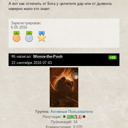
А вот как отличить от Бога у целителя дар или от дьявола.
наверно мало кто знает.
Зарегистрирован:
6.05.2016
#6 написал:
Winnie-the-Pooh
+10
22 сентября 2016 07:43
Группа
:
Активные Пользователи
Репутация:
(
2867
|
-1
)
Публикаций: 34
Комментариев: 9 570