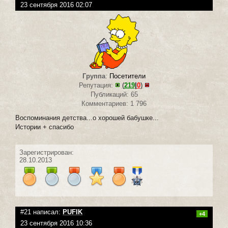
23 сентября 2016 02:07
Группа
:
Посетители
Репутация:
(
219
|
0
)
Публикаций: 65
Комментариев: 1 796
Воспоминания детства...о хорошей бабушке...
Истории + спасибо
Зарегистрирован:
28.10.2013
#21 написал:
PUFIK
+4
23 сентября 2016 10:36