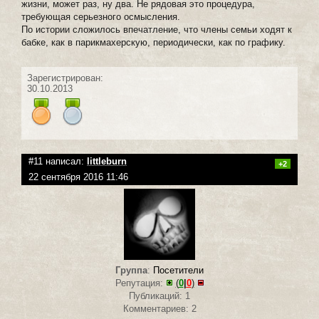
жизни, может раз, ну два. Не рядовая это процедура,
требующая серьезного осмысления.
По истории сложилось впечатление, что члены семьи ходят к
бабке, как в парикмахерскую, периодически, как по графику.
Зарегистрирован:
30.10.2013
#11 написал:
littleburn
+2
22 сентября 2016 11:46
Группа
:
Посетители
Репутация:
(
0
|
0
)
Публикаций: 1
Комментариев: 2