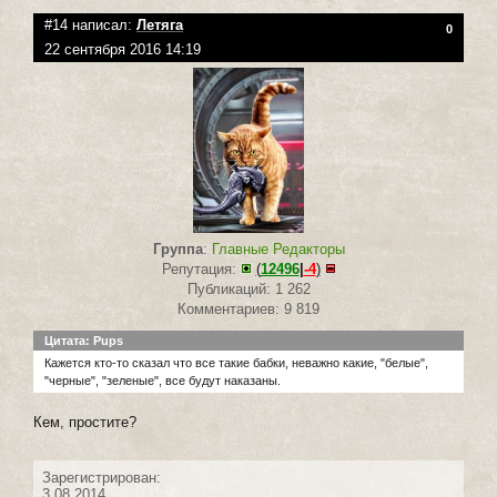
#14 написал:
Летяга
0
22 сентября 2016 14:19
Группа
:
Главные Редакторы
Репутация:
(
12496
|
-4
)
Публикаций: 1 262
Комментариев: 9 819
Цитата: Pups
Кажется кто-то сказал что все такие бабки, неважно какие, "белые",
"черные", "зеленые", все будут наказаны.
Кем, простите?
Зарегистрирован:
3.08.2014