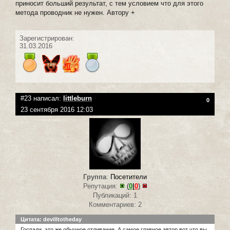
приносит больший результат, с тем условием что для этого
метода проводник не нужен. Автору +
Зарегистрирован:
31.03.2016
#23 написал:
littleburn
0
23 сентября 2016 12:03
Группа
:
Посетители
Репутация:
(
0
|
0
)
Публикаций: 1
Комментариев: 2
Цитата: devilltotheday
Госпади, это же обычное отливание. А самое главное автор вот что вы