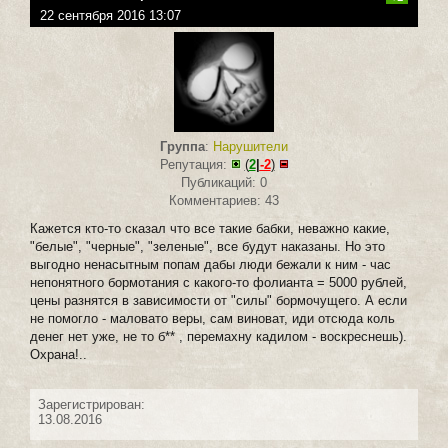
22 сентября 2016 13:07
Группа
:
Нарушители
Репутация:
(
2
|
-2
)
Публикаций: 0
Комментариев: 43
Кажется кто-то сказал что все такие бабки, неважно какие,
"белые", "черные", "зеленые", все будут наказаны. Но это
выгодно ненасытным попам дабы люди бежали к ним - час
непонятного бормотания с какого-то фолианта = 5000 рублей,
цены разнятся в зависимости от "силы" бормочущего. А если
не помогло - маловато веры, сам виноват, иди отсюда коль
денег нет уже, не то б** , перемахну кадилом - воскреснешь).
Охрана!..
Зарегистрирован:
13.08.2016