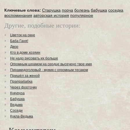
Ключевые слова:
Старушка
порча
болезнь
бабушка
соседка
воспоминания
авторская история
популярное
Другие, подобные истории:
Цветок на окне
Баба Ганя!
Двор
Кто в доме хозяин
Не надо рисовать их больше
Огромным шрамом на сердце высечено твое имя
Пирамидоголовый - мужик с огромным тесаком
Пришёл за женой
Прапрабабка
Через форточку
Кукуруза
Бабушка
Ведьма
Соседи
Кукла-Ведьма