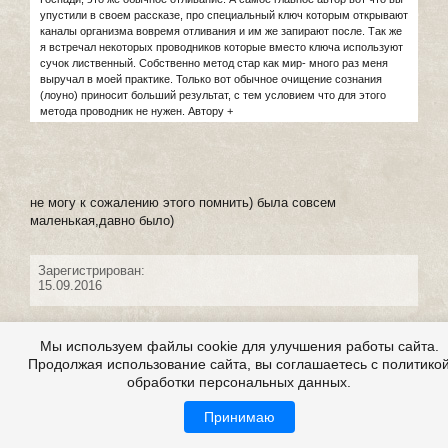
упустили в своем рассказе, про специальный ключ которым открывают
каналы организма вовремя отливания и им же запирают после. Так же
я встречал некоторых проводников которые вместо ключа используют
сучок лиственный. Собственно метод стар как мир- много раз меня
выручал в моей практике. Только вот обычное очищение сознания
(лоуно) приносит больший результат, с тем условием что для этого
метода проводник не нужен. Автору +
не могу к сожалению этого помнить) была совсем
маленькая,давно было)
Зарегистрирован:
15.09.2016
#24 написал:
Vиктория
+1
Мы используем файлы cookie для улучшения работы сайта.
23 сентября 2016 12:55
Продолжая использование сайта, вы соглашаетесь с политико
обработки персональных данных.
Принимаю