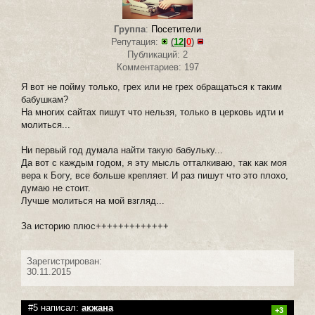
Группа
:
Посетители
Репутация:
(
12
|
0
)
Публикаций: 2
Комментариев: 197
Я вот не пойму только, грех или не грех обращаться к таким
бабушкам?
На многих сайтах пишут что нельзя, только в церковь идти и
молиться...
Ни первый год думала найти такую бабульку...
Да вот с каждым годом, я эту мысль отталкиваю, так как моя
вера к Богу, все больше крепляет. И раз пишут что это плохо,
думаю не стоит.
Лучше молиться на мой взгляд...
За историю плюс+++++++++++++
Зарегистрирован:
30.11.2015
#5 написал:
акжана
+3