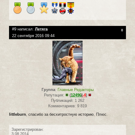
#9 написал:
Летяга
0
22 сентября 2016 09:44
Группа
:
Главные Редакторы
Репутация:
(
12496
|
-4
)
Публикаций: 1 262
Комментариев: 9 819
littleburn
, спасибо за бесхитростную историю. Плюс.
Зарегистрирован:
3.08.2014