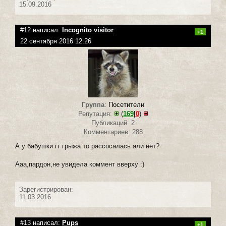
15.09.2016
#12 написал:
Incognito visitor
+1
22 сентября 2016 12:26
Группа
:
Посетители
Репутация:
(
169
|
0
)
Публикаций: 2
Комментариев: 288
А у бабушки гг грыжа то рассосалась али нет?
Ааа,пардон,не увидела коммент вверху :)
Зарегистрирован:
11.03.2016
#13 написал:
Pups
+1