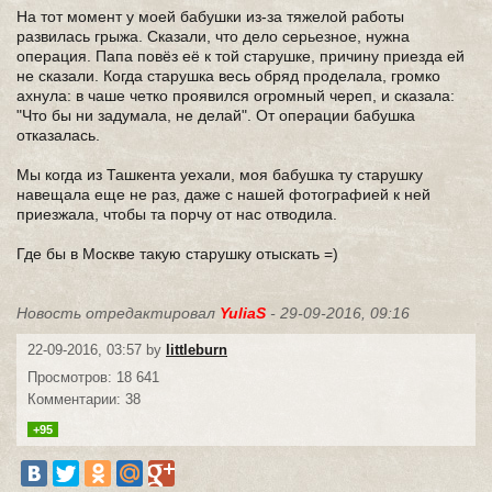
На тот момент у моей бабушки из-за тяжелой работы
развилась грыжа. Сказали, что дело серьезное, нужна
операция. Папа повёз её к той старушке, причину приезда ей
не сказали. Когда старушка весь обряд проделала, громко
ахнула: в чаше четко проявился огромный череп, и сказала:
"Что бы ни задумала, не делай". От операции бабушка
отказалась.
Мы когда из Ташкента уехали, моя бабушка ту старушку
навещала еще не раз, даже с нашей фотографией к ней
приезжала, чтобы та порчу от нас отводила.
Где бы в Москве такую старушку отыскать =)
Новость отредактировал
YuliaS
- 29-09-2016, 09:16
22-09-2016, 03:57 by
littleburn
Просмотров: 18 641
Комментарии: 38
+95