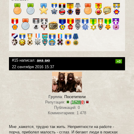
#15 написал:
ана аю
+3
22 сентября 2016 15:37
Группа
:
Посетители
Репутация:
(
1628
|
0
)
Публикаций: 0
Комментариев: 1 478
Мне ,кажется, трудно так жить. Неприятности на работе -
порча, приболел малость - сглаз. И бегают люди в поисках