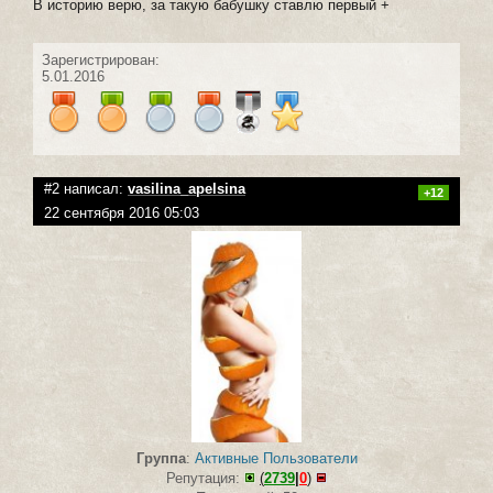
В историю верю, за такую бабушку ставлю первый +
Зарегистрирован:
5.01.2016
#2 написал:
vasilina_apelsina
+12
22 сентября 2016 05:03
Группа
:
Активные Пользователи
Репутация:
(
2739
|
0
)