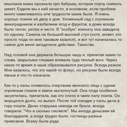
кишлаков мама прознала про бабушку, которая порчу снимать
умеет. Ездили мы к ней нечасто, в основном, если проблем
много наваливалось или трудности какие были. Я очень
хорошо помню её двор и дом. Ухоженный сад с огромным
виноградником и изобилием ягод и фруктов, в доме всегда
было тепло, уютно и чисто. В "особую" комнату она заводила
по одному. Сажала на большой высокий стул (хотя, может, это
просто тогда он мне таковым казался), и вот тут начиналась то
самое для меня загадочное действие. Таинство.
Над головой она держала большую чашу и, причитая какие-то
слова, закрытыми глазами вливала туда теплый воск. Через
какое-то время в чаше образовывался рисунок. Всегда разное.
Мне казалось, что это какой-то фокус, но рисунки были всегда
явные и что-то означали.
Как-то у папы появилось очертание женского лица с одним
огромным глазом и замок захлопнутый. Она тогда особенно
засуетилась, причитала, как это плохо и чаем папу поила. Он
морщился долго, но выпил. После той поездки у папы дела в
гору пошли. Денег старушка никогда не брала, всегда
говорила: "Что и сколько сможете". Мы иногда деньгами её
благодарили, а когда трудно было, гостинцы разные
привозили. Всему была рада.