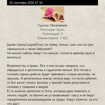
22 сентября 2016 07:16
Группа
:
Посетители
Репутация: Выкл.
Публикаций: 3
Комментариев: 1 452
[quote=JannyCouper]Я вот не пойму только, грех или не грех
обращаться к таким бабушкам?
На многих сайтах пишут что нельзя, только в церковь идти и
молиться.
..
Возможно вы и правы. Вот и мне не раз говорили, что
обращаться к целителям и гадателям нельзя. Бог потом в
течении сорока дней не будет принимать н ваши молитвы. ни
просьбы. В религиозных книгах читала еще, что если заболел,
то Бог велит лечить болезнь у врачей также допускается
лечение у травника и медом.
Есть конечно целители от Бога, которым дано помогать и
лечить людей, те обычно не устанавливают таксу и не берут
определенное вознаграждение за труды. Берут конечно, но кто
что даст.