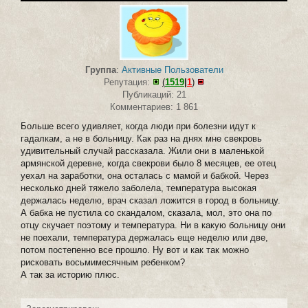
Группа
:
Активные Пользователи
Репутация:
(
1519
|
1
)
Публикаций: 21
Комментариев: 1 861
Больше всего удивляет, когда люди при болезни идут к
гадалкам, а не в больницу. Как раз на днях мне свекровь
удивительный случай рассказала. Жили они в маленькой
армянской деревне, когда свекрови было 8 месяцев, ее отец
уехал на заработки, она осталась с мамой и бабкой. Через
несколько дней тяжело заболела, температура высокая
держалась неделю, врач сказал ложится в город в больницу.
А бабка не пустила со скандалом, сказала, мол, это она по
отцу скучает поэтому и температура. Ни в какую больницу они
не поехали, температура держалась еще неделю или две,
потом постепенно все прошло. Ну вот и как так можно
рисковать восьмимесячным ребенком?
А так за историю плюс.