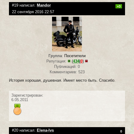
#19 написал:
Mandor
+3
22 сентября 2016 22:57
Группа
:
Посетители
Репутация:
(
434
|
0
)
Публикаций: 0
Комментариев: 523
История хорошая, душевная. Имеет место быть. Спасибо.
Зарегистрирован:
6.05.2011
#20 написал:
Elena-lvs
0