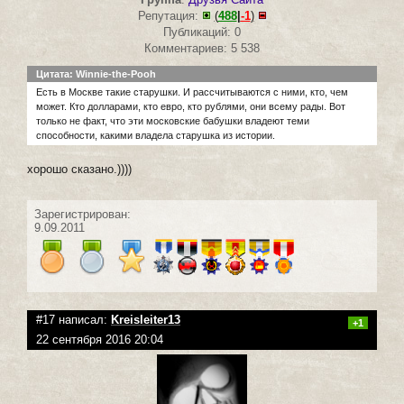
Репутация:
(
488
|
-1
)
Публикаций: 0
Комментариев: 5 538
Цитата: Winnie-the-Pooh
Есть в Москве такие старушки. И рассчитываются с ними, кто, чем
может. Кто долларами, кто евро, кто рублями, они всему рады. Вот
только не факт, что эти московские бабушки владеют теми
способности, какими владела старушка из истории.
хорошо сказано.))))
Зарегистрирован:
9.09.2011
#17 написал:
Kreisleiter13
+1
22 сентября 2016 20:04