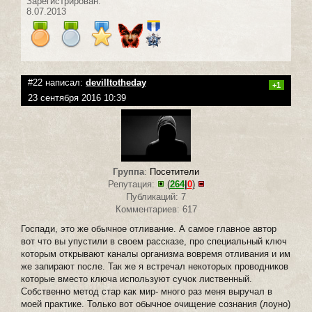
Зарегистрирован:
8.07.2013
#22 написал:
devilltotheday
+1
23 сентября 2016 10:39
Группа
:
Посетители
Репутация:
(
264
|
0
)
Публикаций: 7
Комментариев: 617
Госпади, это же обычное отливание. А самое главное автор
вот что вы упустили в своем рассказе, про специальный ключ
которым открывают каналы организма вовремя отливания и им
же запирают после. Так же я встречал некоторых проводников
которые вместо ключа используют сучок лиственный.
Собственно метод стар как мир- много раз меня выручал в
моей практике. Только вот обычное очищение сознания (лоуно)