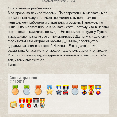
Комментариев: 7 384
Опять мнения разбежались.
Моя пробабка лечила травами. По современным меркам была
прекрасным мануальщиком, но молиласть при этом не
меньше, чем работала и с травами, и руками. Наверное, по
нынешним меркам проще к бабкам бегать, потому что в церкви
никто тебя отмаливать не будет. Не понимаю, откуда у Пупса
такие дикие познания, этот примитивизм? Да попу с кадилом и
фолиантами ты нахрен не нужен! Думаешь, сорокауст о
здравии заказал и воскрес? Наивняк! Его задача - тебя
озадачить. Спасение утопающих - дело рук самих утопающих.
И это огромный труд, умудриться покаяться и отмолить себя
так, чтобы вылечиться.
Плюс.
Зарегистрирован:
2.11.2011