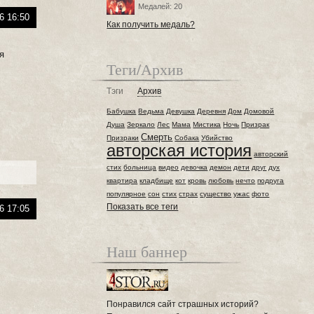
Медалей: 20
6 16:50
Как получить медаль?
я
Теги/Архив
Тэги
Архив
Бабушка
Ведьма
Девушка
Деревня
Дом
Домовой
Душа
Зеркало
Лес
Мама
Мистика
Ночь
Призрак
Смерть
Призраки
Собака
Убийство
авторская история
авторский
стих
больница
видео
девочка
демон
дети
друг
дух
квартира
кладбище
кот
кровь
любовь
нечто
подруга
популярное
сон
стих
страх
существо
ужас
фото
Показать все теги
6 17:05
Наш баннер
Понравился сайт страшных историй?