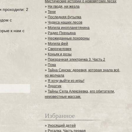
Мистические истории о нововятских лесах
»
Ни гводя, ни жезла
и проходили: 2
»
Тени
»
Последняя бутылка
ядом с
»
Чудеса наших лесов
»
Могила инопланетянина
орые к нам с
»
Радио Пхеньяна
»
Неожиданные похороны
»
Могила фей
»
Сверхчеловек
»
Коньяк и розы
»
Призрачная электричка 3. Часть 2
»
Пока
»
Тайна Синска: деревня, которая знала всё,
но молчала
»
Я хочу выйти из игры!
»
Лунатик
»
Тайны Села Алексеевка, его обитатели,
неизвестные массам.
Избранное
»
Уносящий детей
»
Русалка. Часть первая