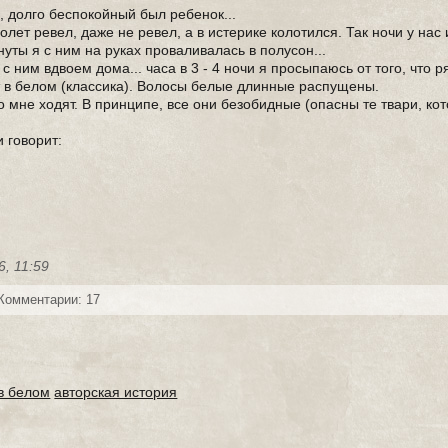
ь, долго беспокойный был ребенок...
лет ревел, даже не ревел, а в истерике колотился. Так ночи у нас 
инуты я с ним на руках проваливалась в полусон...
с ним вдвоем дома... часа в 3 - 4 ночи я просыпаюсь от того, что р
т в белом (классика). Волосы белые длинные распущены.
о мне ходят. В принципе, все они безобидные (опасны те твари, кот
и говорит:
6, 11:59
Комментарии: 17
в белом
авторская история