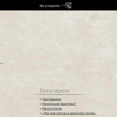
-->
Мы в соцсетях:
Популярное
»
Чертовщина
»
Нехорошая квартира?
»
Нечто в поле
»
«Три дня плутал и вернулся седой».