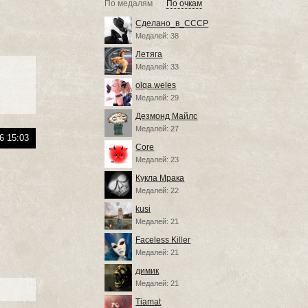
По медалям
По очкам
Сделано_в_СССР
Медалей: 38
Летяга
Медалей: 33
olqa.weles
Медалей: 29
Дезмонд Майлс
Медалей: 27
6 15:03
Core
Медалей: 23
Кукла Мрака
Медалей: 22
kusi
Медалей: 21
Faceless Killer
Медалей: 21
димик
Медалей: 21
Tiamat