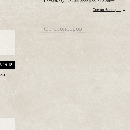
Поставь один из баннеров у себя на сайте.
Список баннеров
→
От спонсоров
6 19:18
дам