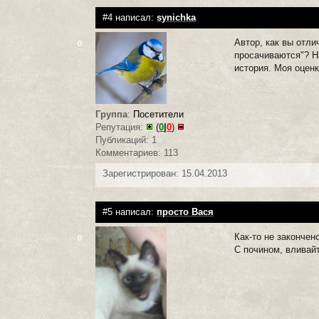
#4 написал:
synichka
Автор, как вы отли
0
просачиваются"? На
история. Моя оценк
Группа
:
Посетители
Репутация:
(
0
|
0
)
Публикаций: 1
Комментариев: 113
Зарегистрирован: 15.04.2013
#5 написал:
просто Вася
Как-то не закончен
0
С почином, вливай