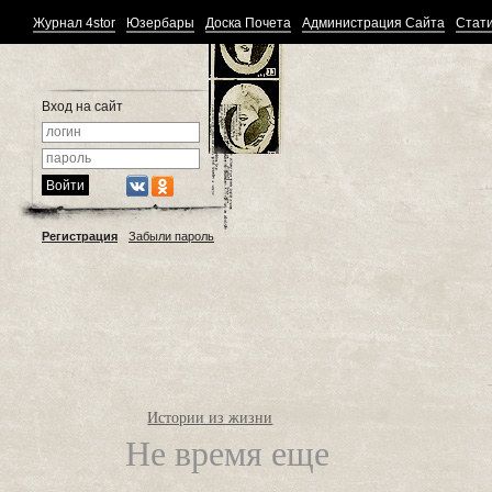
Журнал 4stor
Юзербары
Доска Почета
Администрация Сайта
Стати
Вход на сайт
Регистрация
Забыли пароль
Истории из жизни
Не время еще