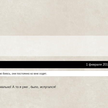
1 февраля 201
е боюсь, они постоянно ко мне ходят.
рмально! А то я уже , было, испугался!