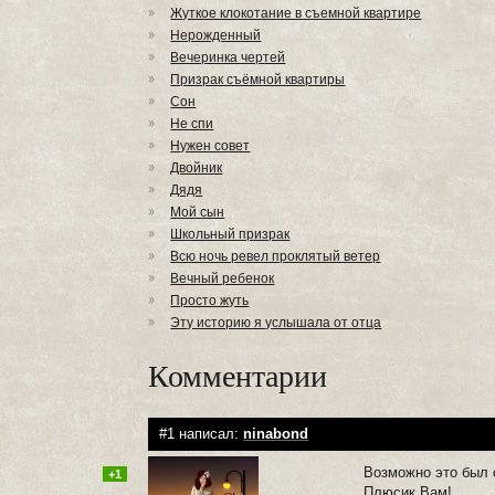
Жуткое клокотание в съемной квартире
Нерожденный
Вечеринка чертей
Призрак съёмной квартиры
Сон
Не спи
Нужен совет
Двойник
Дядя
Мой сын
Школьный призрак
Всю ночь ревел проклятый ветер
Вечный ребенок
Просто жуть
Эту историю я услышала от отца
Комментарии
#1 написал:
ninabond
Возможно это был с
+1
Плюсик Вам!