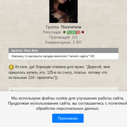
Группа
:
Посетители
Репутация:
(
2033
|
0
)
Публикаций: 151
Комментариев: 3 307
Цитата: Your Awe
Наконец то раскрыта загадка женского "нечего одеть" XD
Кстати, да! Хорошая отмазка для мужа: "Дорогой, мне
пришлось купить это, 125-е по счету, платье, потому что
остальные 124 - прокляты"))
Зарегистрирован:
30.04.2010
Мы используем файлы cookie для улучшения работы сайта.
Продолжая использование сайта, вы соглашаетесь с политико
обработки персональных данных.
Принимаю