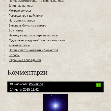
Призрак потребовал не стричь волосы
Длинные волосы
Мокрые волосы
Руководство к действию
История из лагеря
Закопать болезнь в землю
Братишка
Нахожу в квартире черные волосы
"Дедушка-суседушка" поиграл волосами
Живые волосы
После смерти желания сбываются
Волосы
Странные совпадения
Комментарии
#1 написал:
Volverine
+1
14 июня 2015 11:42