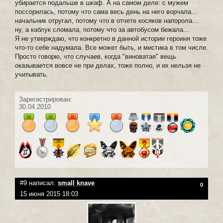
убирается подальше в шкаф. А на самом деле: с мужем
поccорилась, потому что сама весь день на него ворчала...
начальник отругал, потому что в отчете косяков напорола...
ну, а каблук сломала, потому что за автобусом бежала...
Я не утверждаю, что конкретно в данной истории героиня тоже
что-то себе надумала. Все может быть, и мистика в том числе.
Просто говорю, что случаев, когда "виноватая" вещь
оказывается вовсе не при делах, тоже полно, и их нельзя не
учитывать.
Зарегистрирован:
30.04.2010
#9 написал:
small knave
0
15 июня 2015 18:03