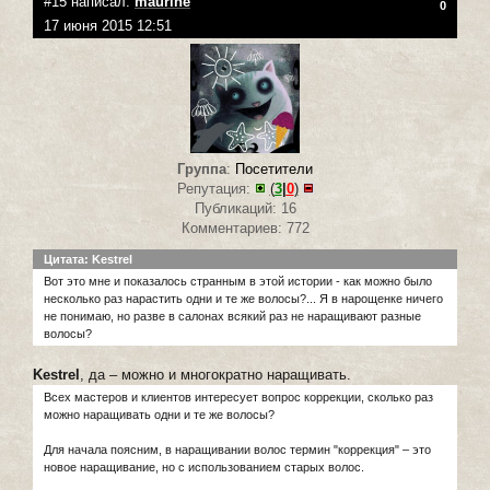
#15 написал:
maurine
0
17 июня 2015 12:51
Группа
:
Посетители
Репутация:
(
3
|
0
)
Публикаций: 16
Комментариев: 772
Цитата: Kestrel
Вот это мне и показалось странным в этой истории - как можно было
несколько раз нарастить одни и те же волосы?... Я в нарощенке ничего
не понимаю, но разве в салонах всякий раз не наращивают разные
волосы?
Kestrel
, да – можно и многократно наращивать.
Всех мастеров и клиентов интересует вопрос коррекции, сколько раз
можно наращивать одни и те же волосы?
Для начала поясним, в наращивании волос термин "коррекция" – это
новое наращивание, но с использованием старых волос.