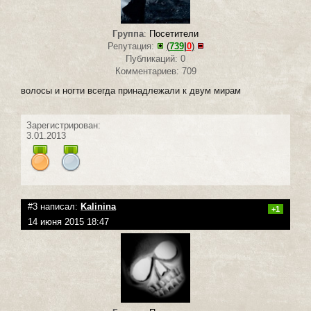
Группа
:
Посетители
Репутация:
(
739
|
0
)
Публикаций: 0
Комментариев: 709
волосы и ногти всегда принадлежали к двум мирам
Зарегистрирован:
3.01.2013
#3 написал:
Kalinina
+1
14 июня 2015 18:47