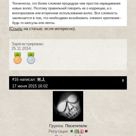
Технически, это более сложная процедура чем простое наращивание
новых волос. Поэтому правильней говорить не о коррекции, а о
многоразовом или вторичном использовании волос. Вся сложность
заключается в том, что необходимо возобновить элемент крепления -
будь то капсулы или ленты.
(
Ссыль
на статью, если интересно).
Зарегистрирован:
25.11.2014
#16 написал:
M.J.
0
17 июня 2015 16:02
Группа
:
Посетители
Репутация:
(
0
|
-1
)