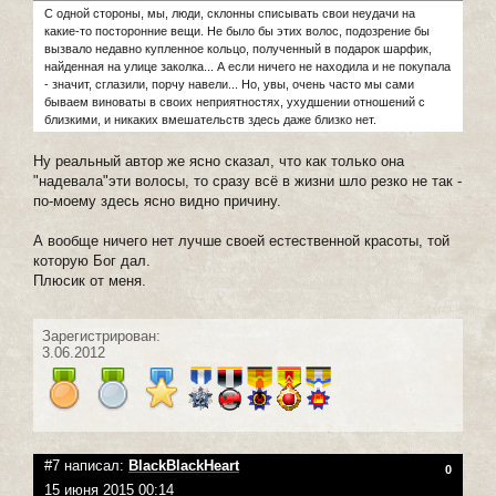
С одной стороны, мы, люди, склонны списывать свои неудачи на
какие-то посторонние вещи. Не было бы этих волос, подозрение бы
вызвало недавно купленное кольцо, полученный в подарок шарфик,
найденная на улице заколка... А если ничего не находила и не покупала
- значит, сглазили, порчу навели... Но, увы, очень часто мы сами
бываем виноваты в своих неприятностях, ухудшении отношений с
близкими, и никаких вмешательств здесь даже близко нет.
Ну реальный автор же ясно сказал, что как только она
"надевала"эти волосы, то сразу всё в жизни шло резко не так -
по-моему здесь ясно видно причину.
А вообще ничего нет лучше своей естественной красоты, той
которую Бог дал.
Плюсик от меня.
Зарегистрирован:
3.06.2012
#7 написал:
BlackBlackHeart
0
15 июня 2015 00:14