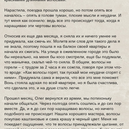
Нарастила, поездка прошла хорошо, но потом опять все
началось – опять в голове туман, плохие мысли и неудачи. И
тут меня как осенило: ведь все это происходит тогда, когда я
наращиваю эти чертовы волосы.
Относив их еще два месяца, я сняла их и ничего умнее не
придумала, как сжечь их. Молитв или слов для такого дела я
не знала, поэтому пошла я на балкон своей квартиры и
начала их сжигать. На улице в оживленном городе это было
бы нереально, на меня бы косо смотрели, еще бы подумали,
что маньячка, скальп чей-то сняла. В общем, волосы не
горели – с трудом за 2 часа я их сожгла, говоря при этом что-
то вроде: «Как волосы горят, так пускай мои неудачи сгорят с
ними». Придумала сама и верила, что все это мне поможет.
Вонь стояла адская по всей квартире, но я была счастлива,
что сделала это, и на душе стало легче.
Прошел месяц, Олег вернулся из армии, мы потихоньку
начали общаться. Через полгода опять сошлись и до сих пор
вместе. Да, и я до сих пор наращиваю волосы, но ничего
подобного не происходит. Нашла хорошего мастера, волосы
покупаю каштановые и сама крашу в черный цвет. Меня не
покидает ощущение, что те волосы принадлежали цыганке, от