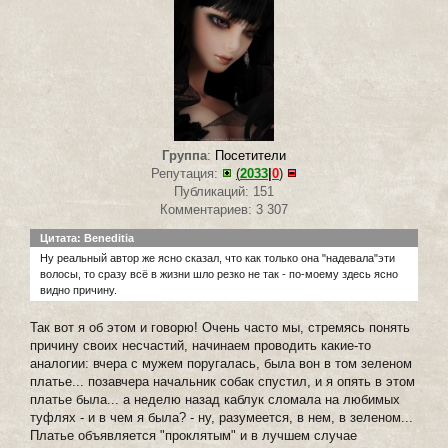
Группа
:
Посетители
Репутация:
(
2033
|
0
)
Публикаций: 151
Комментариев: 3 307
Цитата: Beneditia
Ну реальный автор же ясно сказал, что как только она "надевала"эти
волосы, то сразу всё в жизни шло резко не так - по-моему здесь ясно
видно причину.
Так вот я об этом и говорю! Очень часто мы, стремясь понять
причину своих несчастий, начинаем проводить какие-то
аналогии: вчера с мужем поругалась, была вон в том зеленом
платье... позавчера начальник собак спустил, и я опять в этом
платье была... а неделю назад каблук сломала на любимых
туфлях - и в чем я была? - ну, разумеется, в нем, в зеленом...
Платье объявляется "проклятым" и в лучшем случае