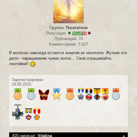
Группа
:
Посетители
Репутация:
(
2091
|
0
)
Публикаций: 74
Комментариев: 5 627
В волосах навсегда остается энергия их носителя. Жуткое это
дело - наращивание чужих волос... Свои отращивайте,
лентяйки!!
Зарегистрирован:
18.05.2015
#20 написал:
Vitalina
0