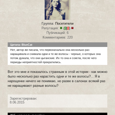
Группа
:
Посетители
Репутация:
(
0
|
0
)
Публикаций: 6
Комментариев: 220
Цитата: BlueCat
Нет, автор же писала, что первоначально она несколько раз
наращивала и снимала одни и те же волосы - черные, о которых она
потом думала, что они цыганские. Их-то она и сожгла, после чего
периоды неприятностей прекратились.
Вот это мне и показалось странным в этой истории - как можно
было несколько раз нарастить одни и те же волосы?... Я в
нарощенке ничего не понимаю, но разве в салонах всякий раз
не наращивают разные волосы?
Зарегистрирован:
8.06.2015