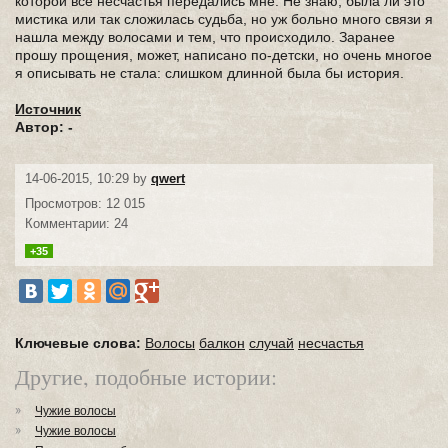
которой все несчастья передались мне. Не знаю, была ли это
мистика или так сложилась судьба, но уж больно много связи я
нашла между волосами и тем, что происходило. Заранее
прошу прощения, может, написано по-детски, но очень многое
я описывать не стала: слишком длинной была бы история.
Источник
Автор: -
14-06-2015, 10:29 by
qwert
Просмотров: 12 015
Комментарии: 24
+35
Ключевые слова:
Волосы
балкон
случай
несчастья
Другие, подобные истории:
Чужие волосы
Чужие волосы