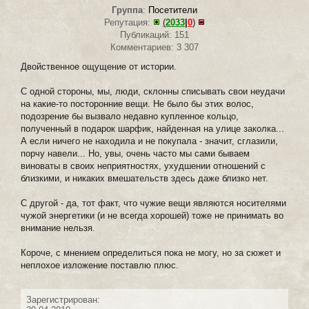
Группа
:
Посетители
Репутация:
(
2033
|
0
)
Публикаций: 151
Комментариев: 3 307
Двойственное ощущение от истории.
С одной стороны, мы, люди, склонны списывать свои неудачи
на какие-то посторонние вещи. Не было бы этих волос,
подозрение бы вызвало недавно купленное кольцо,
полученный в подарок шарфик, найденная на улице заколка...
А если ничего не находила и не покупала - значит, сглазили,
порчу навели... Но, увы, очень часто мы сами бываем
виноваты в своих неприятностях, ухудшении отношений с
близкими, и никаких вмешательств здесь даже близко нет.
С другой - да, тот факт, что чужие вещи являются носителями
чужой энергетики (и не всегда хорошей) тоже не принимать во
внимание нельзя.
Короче, с мнением определиться пока не могу, но за сюжет и
неплохое изложение поставлю плюс.
Зарегистрирован: