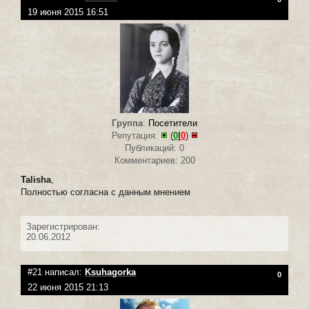
19 июня 2015 16:51
Группа
:
Посетители
Репутация:
(
0
|
0
)
Публикаций: 0
Комментариев: 200
Talisha
,
Полностью согласна с данным мнением
Зарегистрирован:
20.06.2012
#21 написал:
Ksuhagorka
0
22 июня 2015 21:13