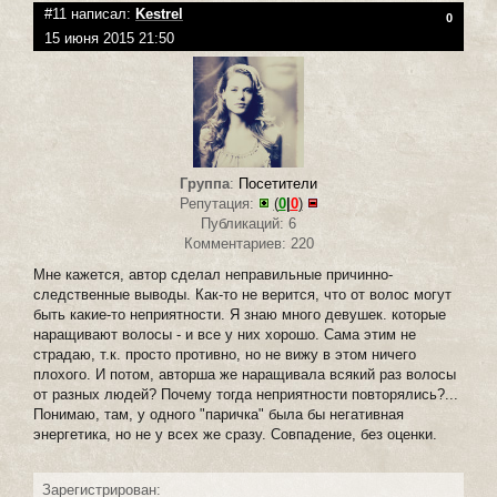
#11 написал:
Kestrel
0
15 июня 2015 21:50
Группа
:
Посетители
Репутация:
(
0
|
0
)
Публикаций: 6
Комментариев: 220
Мне кажется, автор сделал неправильные причинно-
следственные выводы. Как-то не верится, что от волос могут
быть какие-то неприятности. Я знаю много девушек. которые
наращивают волосы - и все у них хорошо. Сама этим не
страдаю, т.к. просто противно, но не вижу в этом ничего
плохого. И потом, авторша же наращивала всякий раз волосы
от разных людей? Почему тогда неприятности повторялись?...
Понимаю, там, у одного "паричка" была бы негативная
энергетика, но не у всех же сразу. Совпадение, без оценки.
Зарегистрирован: