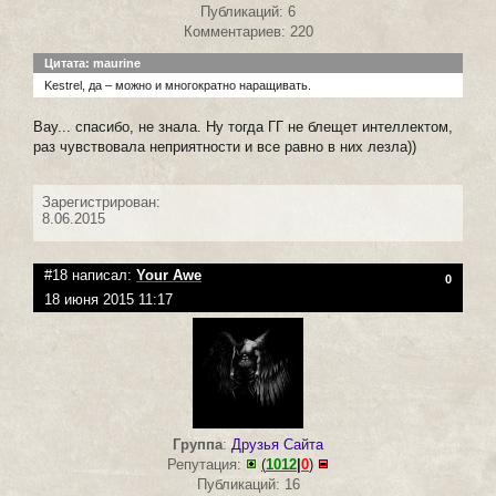
Публикаций: 6
Комментариев: 220
Цитата: maurine
Kestrel, да – можно и многократно наращивать.
Вау... спасибо, не знала. Ну тогда ГГ не блещет интеллектом,
раз чувствовала неприятности и все равно в них лезла))
Зарегистрирован:
8.06.2015
#18 написал:
Your Awe
0
18 июня 2015 11:17
Группа
:
Друзья Сайта
Репутация:
(
1012
|
0
)
Публикаций: 16