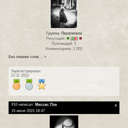
Группа
:
Посетители
Репутация:
(
2
|
0
)
Публикаций: 5
Комментариев: 1 002
Без лишних слов.... +
Зарегистрирован:
13.11.2012
#10 написал:
Миссис Пэн
0
15 июня 2015 18:47