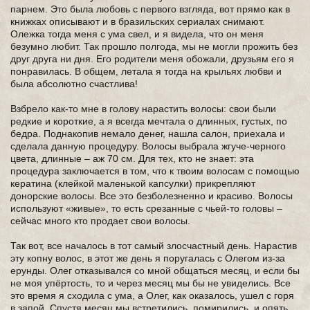
парнем. Это была любовь с первого взгляда, вот прямо как в
книжках описывают и в бразильских сериалах снимают.
Олежка тогда меня с ума свел, и я видела, что он меня
безумно любит. Так прошло полгода, мы не могли прожить без
друг друга ни дня. Его родители меня обожали, друзьям его я
понравилась. В общем, летала я тогда на крыльях любви и
была абсолютно счастлива!
Взбрело как-то мне в голову нарастить волосы: свои были
редкие и короткие, а я всегда мечтала о длинных, густых, по
бедра. Поднакопив немало денег, нашла салон, приехала и
сделала данную процедуру. Волосы выбрала жгуче-черного
цвета, длинные – аж 70 см. Для тех, кто не знает: эта
процедура заключается в том, что к твоим волосам с помощью
кератина (клейкой маленькой капсулки) прикрепляют
донорские волосы. Все это безболезненно и красиво. Волосы
используют «живые», то есть срезанные с чьей-то головы –
сейчас много кто продает свои волосы.
Так вот, все началось в тот самый злосчастный день. Нарастив
эту копну волос, в этот же день я поругалась с Олегом из-за
ерунды. Олег отказывался со мной общаться месяц, и если бы
не моя упёртость, то и через месяц мы бы не увиделись. Все
это время я сходила с ума, а Олег, как оказалось, ушел с горя
в запой. Спустя месяц мы встретились, помирились, и опять