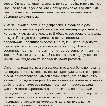
ссора. Он пропал еще на месяц, не брал трубку и не отвечал.
Прошло время, я узнала, что Олежку забирают в армию. Он
мне прислал смс: пожелал мне счастья, и на этом наше
общение закончилось.
У меня началась затяжная депрессия, я сходила с ума,
замкнулась, не могла работать, так как непрекращающиеся
истерики и слезы мне мешали. В общем, все резко стало хуже
некуда. Полгода я находилась в таком состоянии и
продолжала наращивать волосы. Каждые 3 месяца делают
коррекцию этих волос, а носить их можно год. Потом их
состояние портится, потому что нет естественного питания от
корней. Все это время в моей голове творился ад, ужасные
мысли, как будто что-то завладело моим разумом.
Спустя полгода я сняла эти волосы и решила больше пока не
наращивать, чтобы свои волосики отдохнули. И как же хорошо
я себя почувствовала! Мысли стали яснее, все потихонечку
начало приходить в норму. Жизнь начала налаживаться: новая
работа, в институте все наладилось, меня преследовала
удача. Я много заработала денег и смогла себя наградить
поездкой на море, на которую я сама заработала. И черт меня
дернул снова достать эти волосы и отправиться их
наращивать; хотела на море выглядеть как русалка – с
красивыми длинными волосами.