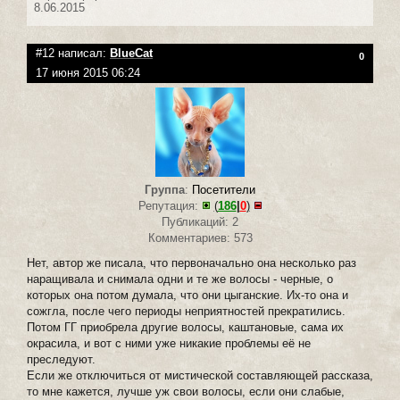
8.06.2015
#12 написал:
BlueCat
0
17 июня 2015 06:24
Группа
:
Посетители
Репутация:
(
186
|
0
)
Публикаций: 2
Комментариев: 573
Нет, автор же писала, что первоначально она несколько раз
наращивала и снимала одни и те же волосы - черные, о
которых она потом думала, что они цыганские. Их-то она и
сожгла, после чего периоды неприятностей прекратились.
Потом ГГ приобрела другие волосы, каштановые, сама их
окрасила, и вот с ними уже никакие проблемы её не
преследуют.
Если же отключиться от мистической составляющей рассказа,
то мне кажется, лучше уж свои волосы, если они слабые,