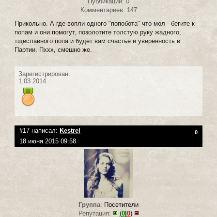
Публикаций: 0
Комментариев: 147
Прикольно. А где вопли одного "попобота" что мол - бегите к
попам и они помогут, позолотите толстую руку жадного,
тщеславного попа и будет вам счастье и уверенность в
Партии. Пххх, смешно же.
Зарегистрирован:
1.03.2014
#17 написал:
Kestrel
0
18 июня 2015 09:58
Группа
:
Посетители
Репутация:
(
0
|
0
)