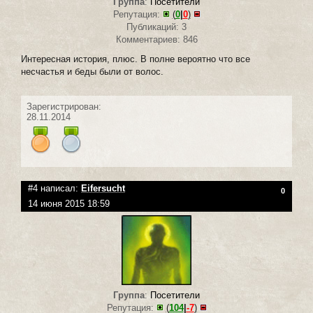
Группа
:
Посетители
Репутация:
(
0
|
0
)
Публикаций: 3
Комментариев: 846
Интересная история, плюс. В полне вероятно что все
несчастья и беды были от волос.
Зарегистрирован:
28.11.2014
#4 написал:
Eifersucht
0
14 июня 2015 18:59
Группа
:
Посетители
Репутация:
(
104
|
-7
)