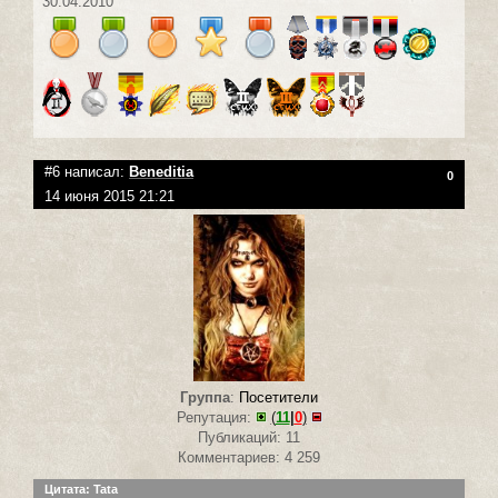
30.04.2010
#6 написал:
Beneditia
0
14 июня 2015 21:21
Группа
:
Посетители
Репутация:
(
11
|
0
)
Публикаций: 11
Комментариев: 4 259
Цитата: Tata