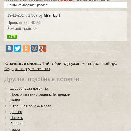
Причина: Добавлен раздел
19-11-2014, 17:07 by
Mrs. Evil
Просмотров: 40 202
Комментарии: 62
+275
Ключевые слова:
Тайга
бригада
ужин
женщина
злой дух
беда
пожар
утопленник
Другие, подобные истории:
Деревенский детектив
Проклятый виноградник Патаридзе
Толпа
Страшная собака в поле
Дракон
Нежить
Деревня
Глаза