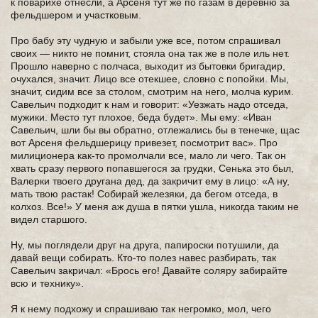
к поварихе отнесли, а Арсеня тут же по газам в деревню за
фельдшером и участковым.
Про бабу эту чудную и забыли уже все, потом спрашивал
своих — никто не помнит, стояла она так же в поле иль нет.
Прошло наверно с полчаса, выходит из бытовки бригадир,
очухался, значит. Лицо все отекшее, словно с попойки. Мы,
значит, сидим все за столом, смотрим на него, молча курим.
Савельич подходит к нам и говорит: «Уезжать надо отседа,
мужики. Место тут плохое, беда будет». Мы ему: «Иван
Савельич, шли бы вы обратно, отлежались бы в тенечке, щас
вот Арсеня фельдшерицу привезет, посмотрит вас». Про
милиционера как-то промолчали все, мало ли чего. Так он
хвать сразу первого попавшегося за грудки, Сенька это был,
Валерки твоего другана дед, да закричит ему в лицо: «А ну,
мать твою растак! Собирай железяки, да бегом отседа, в
колхоз. Все!» У меня аж душа в пятки ушла, никогда таким не
видел старшого.
Ну, мы поглядели друг на друга, папироски потушили, да
давай вещи собирать. Кто-то полез навес разбирать, так
Савельич закричал: «Брось его! Давайте соляру забирайте
всю и технику».
Я к нему подхожу и спрашиваю так негромко, мол, чего