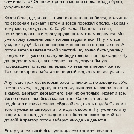
случилось-то? Он посмотрел на меня и снова: «Беда будет,
уходить надо».
Какая беда, где, когда — ничего от него не добился, молчит да
по сторонам зыркает. Потом и вовсе побежал к полю, как раз к
тому месту, откуда эта баба убежала. Постоял, значит,
поглядел вдаль, в сторону пруда, потом к нам вернулся. Мы
уже к тому времени были готовы выдвигаться. И тут-то все
увидели тучу! Шла она сперва медленно со стороны леса. А
потом ветер налетел такой хлесткий, ну точно быть урагану.
Подумали — уж не про эту ли беду говорит наш бригадир? Ну
да, радости мало, навес сорвет, да одежду забытую
пораскидает по всем гектарам, но ведь не в первой же это.
Тех, кто в страду работал не первый год, этим не испугаешь.
А тут еще трактор, который баба та нюхала, не заводится. Уж
все завелись, на дорогу потихоньку выползать начали, а он ни
в какую. Дергают, дергают его, значит, он только чихает и все.
Уж не помню, чья была машина-то. Савельич, значит,
подбежал и кричит снова: «Бросай его, ехать надо!» Схватил
того мужика за шиворот и потащил к дороге. Ну, уж никто и тут
спорить не стал, да и надоел этот балаган всем, домой так
домой! А трактор потом заберут, никуда не денется.
Ветер уже сильный был, уж подлесок к земле начинал