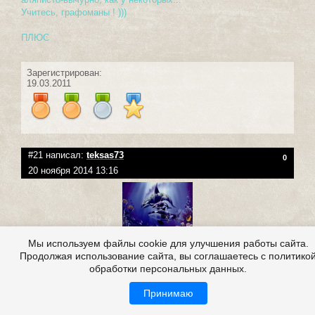
Учитесь, графоманы ! )))
ПЛЮС
Зарегистрирован:
19.03.2011
#21 написал:
teksas73
0
20 ноября 2014 13:16
Мы используем файлы cookie для улучшения работы сайта.
Группа
:
Друзья Сайта
Продолжая использование сайта, вы соглашаетесь с политико
Репутация:
(
45
|
-2
)
обработки персональных данных.
Публикаций: 27
Комментариев: 1 554
Принимаю
Прочитала с удовольствием.