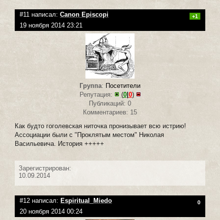
#11 написал:
Canon Episcopi
+1
19 ноября 2014 23:21
Группа
:
Посетители
Репутация:
(
0
|
0
)
Публикаций: 0
Комментариев: 15
Как будто гоголевская ниточка пронизывает всю истрию!
Ассоциации были с "Проклятым местом" Николая
Васильевича. История +++++
Зарегистрирован:
10.09.2014
#12 написал:
Espiritual_Miedo
0
20 ноября 2014 00:24