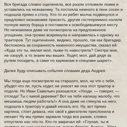
Вся бригада словно оцепенела, все разом отложили ложки и
уставились на незнакомку. Та постояла немного в тени сосен и
подошла прямо к столу. Кто-то из ребят молча подвинулся и
предложил незнакомке присесть, другие гостеприимно налили
полную миску борща и поставили к освободившемуся месту.
Но незнакомка даже не посмотрела на предложенное
угощение, она громко вскрикнула и направилась к одному из
тракторов. Тут оцепенение, видимо, прошло, так как бригадир,
беспокоясь за сохранность казенного имущества, сказал ей:
«Куда это ты, милая моя, лыжи-то навострила? Смотри мне,
не озоруй, а то знаем мы ваших. Ходят, мол, дай дядя за
рулем посидеть, а сами по карманам в спецовке шарют».
Далее буду описывать события словами деда Андрея.
Мы тогда еще посмотрели на старшого, мол, ну что с тебя,
убудет что ли, пусть ходит, не унесет же она этот трактор в
подоле. Но Иван Савельич разошелся: «Уходи, — говорит, —
отсюда! Ты с какой деревни? Вот на тебя напишу жалобу, что
мешаешь людям работать!» А она даже не глянула на него,
подошла к трактору и давай нюхать его. Ну, вот прямо
картина, стоит деваха, нос свой к двигателю прислонила и
нюхает. Ну мы прямо заржали тогда все разом, словно
отпустило нас что-то. Кто-то закричал ей: «Глупая, ты ж
солярки-то щас нанюхаешься, потом блевать будешь. Уйди,