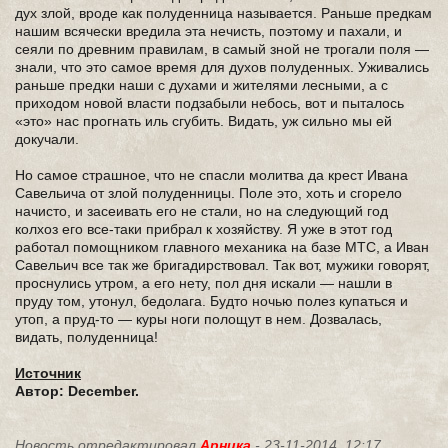
дух злой, вроде как полуденница называется. Раньше предкам
нашим всячески вредила эта нечисть, поэтому и пахали, и
сеяли по древним правилам, в самый зной не трогали поля —
знали, что это самое время для духов полуденных. Уживались
раньше предки наши с духами и жителями лесными, а с
приходом новой власти подзабыли небось, вот и пыталось
«это» нас прогнать иль сгубить. Видать, уж сильно мы ей
докучали.
Но самое страшное, что не спасли молитва да крест Ивана
Савельича от злой полуденницы. Поле это, хоть и сгорело
начисто, и засеивать его не стали, но на следующий год
колхоз его все-таки прибрал к хозяйству. Я уже в этот год
работал помощником главного механика на базе МТС, а Иван
Савельич все так же бригадирствовал. Так вот, мужики говорят,
проснулись утром, а его нету, пол дня искали — нашли в
пруду том, утонул, бедолага. Будто ночью полез купаться и
утоп, а пруд-то — куры ноги полощут в нем. Дозвалась,
видать, полуденница!
Источник
Автор: December.
Новость отредактировал
Арника
- 23-11-2014, 12:17