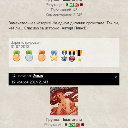
Репутация:
(
11
|
0
)
Публикаций: 43
Комментариев: 2 245
Замечательная история! На одном дыхании прочитала. Так ли,
нет ли... Спасибо за историю, Автор! Плюс!))
Зарегистрирован:
31.07.2013
#4 написал:
Энма
0
19 ноября 2014 21:43
Группа
:
Посетители
Репутация:
(
971
|
0
)