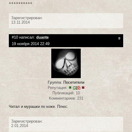
++++++++++
Зарегистрирован:
13.11.2014
#10 написал:
duante
0
19 ноября 2014 22:49
Группа
:
Посетители
Репутация:
(
1
|
0
)
Публикаций: 10
Комментариев: 231
Читал и мурашки по коже. Плюс.
Зарегистрирован:
2.01.2014