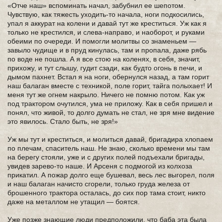
«Отче наш» вспоминать начал, забубнил ее шепотом.
Чувствую, как тяжесть уходить-то начала, ноги подкосились,
упал я аккурат на колени и давай тут же креститься. Уж как я
только не крестился, и слева-направо, и наоборот, и руками
обеими по очереди. И помогли молитвы со знаменьем —
завыло чудище и в пруд кинулась, там и пропала, даже рябь
по воде не пошла. А я все стою на коленях, в себя, значит,
прихожу, и тут слышу, гудит сзади, как будто огонь в печи, и
дымом пахнет. Встал я на ноги, обернулся назад, а там горит
наш балаган вместе с техникой, поле горит, тайга полыхает! И
меня тут же огнем накрыло. Ничего не помню потом. Как уж
под трактором очутился, ума не приложу. Как в себя пришел и
понял, что живой, то долго думать не стал, не зря мне видение
это явилось. Стало быть, не зря!»
Уж мы тут и креститься, и молиться давай, бригадира хлопаем
по плечам, спаситель наш. Не знаю, сколько времени мы там
на берегу стояли, уже и с других полей подъехали бригады,
увидев зарево-то наше. И Арсеня с подмогой из колхоза
прикатил. А пожар долго еще бушевал, весь лес выгорел, поля
и наш балаган начисто сгорели, только груда железа от
брошенного трактора осталась, до сих пор тама стоит, никто
даже на металлом не утащил — боятся.
Уже позже знающие люди предположили, что баба эта была