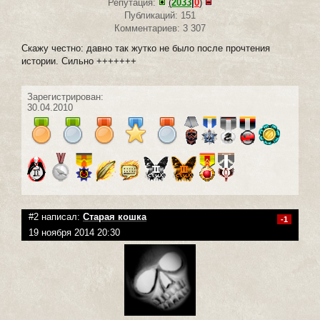
Репутация:
(
2033
|
0
)
Публикаций: 151
Комментариев: 3 307
Скажу честно: давно так жутко не было после прочтения
истории. Сильно +++++++
Зарегистрирован:
30.04.2010
#2 написал:
Старая кошка
-1
19 ноября 2014 20:30