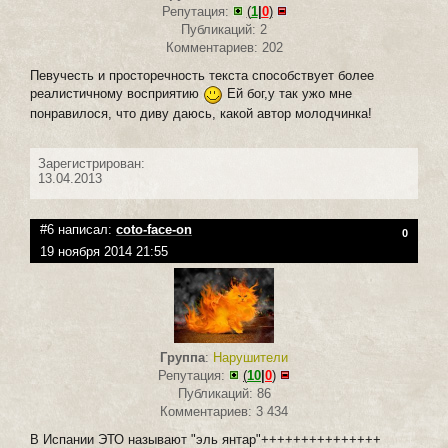
Репутация:
(
1
|
0
)
Публикаций: 2
Комментариев: 202
Певучесть и просторечность текста способствует более
реалистичному восприятию
Ей бог,у так ужо мне
понравилося, что диву даюсь, какой автор молодчинка!
Зарегистрирован:
13.04.2013
#6 написал:
coto-face-on
0
19 ноября 2014 21:55
Группа
:
Нарушители
Репутация:
(
10
|
0
)
Публикаций: 86
Комментариев: 3 434
В Испании ЭТО называют "эль янтар"+++++++++++++++