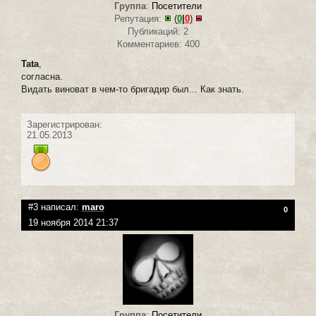
Группа
:
Посетители
Репутация:
(
0
|
0
)
Публикаций: 2
Комментариев: 400
Tata
,
согласна.
Видать виноват в чем-то бригадир был... Как знать.
Зарегистрирован:
21.05.2013
#3 написал:
maro
0
19 ноября 2014 21:37
Группа
:
Посетители