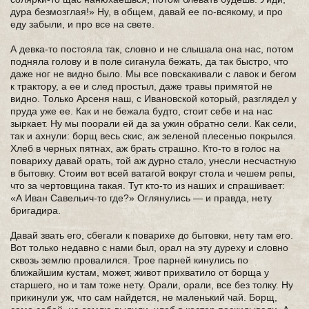
дура безмозглая!» Ну, в общем, давай ее по-всякому, и про
еду забыли, и про все на свете.
А девка-то постояла так, словно и не слышала она нас, потом
подняла голову и в поле сиганула бежать, да так быстро, что
даже ног не видно было. Мы все повскакивали с лавок и бегом
к трактору, а ее и след простыл, даже травы примятой не
видно. Только Арсеня наш, с Ивановской который, разглядел у
пруда уже ее. Как и не бежала будто, стоит себе и на нас
зыркает. Ну мы поорали ей да за ужин обратно сели. Как сели,
так и ахнули: борщ весь скис, аж зеленой плесенью покрылся.
Хлеб в черных пятнах, аж брать страшно. Кто-то в голос на
повариху давай орать, той аж дурно стало, унесли несчастную
в бытовку. Стоим вот всей ватагой вокруг стола и чешем репы,
что за чертовщина такая. Тут кто-то из наших и спрашивает:
«А Иван Савельич-то где?» Оглянулись — и правда, нету
бригадира.
Давай звать его, сбегали к поварихе до бытовки, нету там его.
Вот только недавно с нами был, орал на эту дуреху и словно
сквозь землю провалился. Трое парней кинулись по
ближайшим кустам, может, живот прихватило от борща у
старшего, но и там тоже нету. Орали, орали, все без толку. Ну
прикинули уж, что сам найдется, не маленький чай. Борщ,