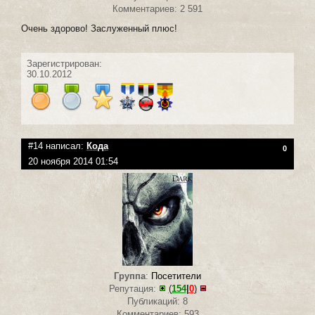
Комментариев: 2 591
Очень здорово! Заслуженный плюс!
Зарегистрирован:
30.10.2012
#14 написал:
Кода
0
20 ноября 2014 01:54
Группа
:
Посетители
Репутация:
(
154
|
0
)
Публикаций: 8
Комментариев: 593