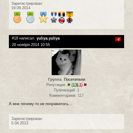
Зарегистрирован:
19.09.2014
#18 написал:
yuliya.yuliya
-2
20 ноября 2014 10:55
Группа
:
Посетители
Репутация:
(
13
|
-1
)
Публикаций: 1
Комментариев: 117
А мне почему-то не понравилось...
Зарегистрирован:
5.04.2013