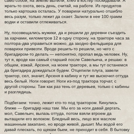
само собой, на землю вылили, хлеб в костер поскидывали. А
жрать-то охота, весь день, считай, на работе. Из продуктов
только картошка осталась. У поварихи натурально отшибло
весь разум, только лежит да охает. Залили в нее 100 грамм
водки и оставили отлеживаться.
Ну, посовещались мужики, да и решили до деревни съездить
за харчами, километров 12 в одну сторону, на тракторе часа за
полтора-два управиться можно, да заодно фельдшера для
поварихи привезти. Вроде решить-то решили, но чего с
бригадиром-то делать — непонятно, пропал ведь человек. Ну,
тут я, вроде как самый старший после Савельича, и решаю: в
общем, езжай, Арсеня, на моем тракторе, а мы тут останемся
да бригадира дожидаться будем. Отцепили плуга, завели
трактор, сел, значит, Арсеня в кабину и тут же выскочил оттуда
весь белый. Ноги говорит. Ноги из-под трактора торчат, с
другой стороны. Там как раз тень от деревьев, только с кабины
и разглядишь.
Подбегаем: точно, лежит кто-то под трактором. Кинулись
ближе — бригадир наш там. Мы его за ноги давай дергать,
мол, Савельич, вылазь оттуда, потом взяли втроем да
вытащили его волоком. Бледный весь, лицо все маслом
машинным закапано, но вроде живой, дышит. Мы водой его
давай плескать, по щекам бьем, не приходит в себя. В бытовку