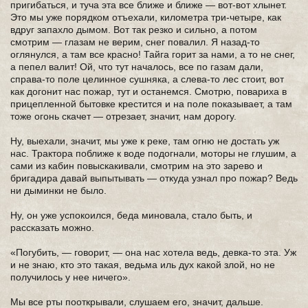
пригибаться, и туча эта все ближе и ближе — вот-вот хлынет.
Это мы уже порядком отъехали, километра три-четыре, как
вдруг запахло дымом. Вот так резко и сильно, а потом
смотрим — глазам не верим, снег повалил. Я назад-то
оглянулся, а там все красно! Тайга горит за нами, а то не снег,
а пепел валит! Ой, что тут началось, все по газам дали,
справа-то поле целинное сушняка, а слева-то лес стоит, вот
как догонит нас пожар, тут и останемся. Смотрю, повариха в
прицепленной бытовке крестится и на поле показывает, а там
тоже огонь скачет — отрезает, значит, нам дорогу.
Ну, выехали, значит, мы уже к реке, там огню не достать уж
нас. Трактора поближе к воде подогнали, моторы не глушим, а
сами из кабин повыскакивали, смотрим на это зарево и
бригадира давай выпытывать — откуда узнал про пожар? Ведь
ни дыминки не было.
Ну, он уже успокоился, беда миновала, стало быть, и
рассказать можно.
«Погубить, — говорит, — она нас хотела ведь, девка-то эта. Уж
и не знаю, кто это такая, ведьма иль дух какой злой, но не
получилось у нее ничего».
Мы все рты пооткрывали, слушаем его, значит, дальше.