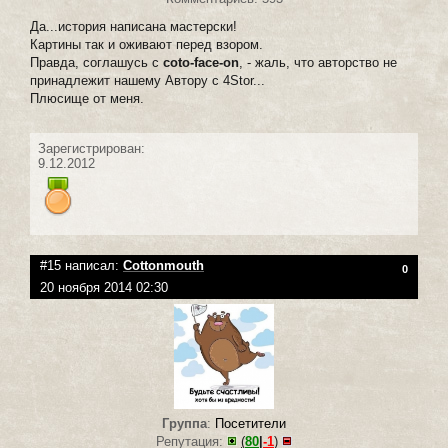
Да...история написана мастерски!
Картины так и оживают перед взором.
Правда, соглашусь с
coto-face-on
, - жаль, что авторство не
принадлежит нашему Автору с 4Stor...
Плюсище от меня.
Зарегистрирован:
9.12.2012
#15 написал:
Cottonmouth
0
20 ноября 2014 02:30
Группа
:
Посетители
Репутация:
(
80
|
-1
)