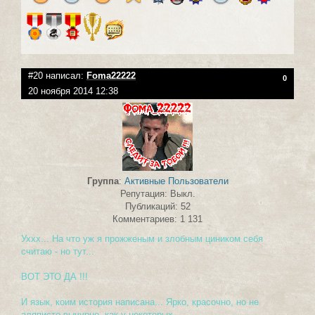
#20 написал:
Foma22222
0
20 ноября 2014 12:38
Группа
:
Активные Пользователи
Репутация: Выкл.
Публикаций: 52
Комментариев: 1 131
Уххх... На что уж я прожженым и злобным циником себя
считаю - но тут...
ВОТ ЭТО ДА !!!
И язык, коим история написана... Ярко, красочно, но не
аляписто-вычурно, как у некоторых...