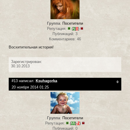
Группа
:
Посетители
Репутация:
(
2
|
0
)
Публикаций: 3
Комментариев: 46
Восхитительная история!
Зарегистрирован:
30.10.2013
#13 написал:
Ksuhagorka
0
20 ноября 2014 01:25
Группа
:
Посетители
Репутация:
(
22
|
-2
)
Публикаций: 0