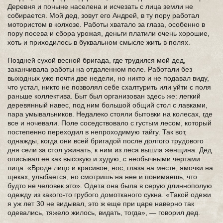
Деревня и поныне населена и исчезать с лица земли не
собирается. Мой дед, зовут его Андрей, в ту пору работал
мотористом в колхозе. Работы хватало за глаза, особенно в
пору посева и сбора урожая, деньги платили очень хорошие,
хоть и приходилось в буквальном смысле жить в полях.
Поздней сухой весной бригада, где трудился мой дед,
заканчивала работы на отдаленном поле. Работали без
выходных уже почти две недели, но никто и не подавал виду,
что устал, никто не позволял себе схалтурить или уйти с поля
раньше коллектива. Быт был организован здесь же: легкий
деревянный навес, под ним большой общий стол с лавками,
пара умывальников. Недалеко стояли бытовки на колесах, где
все и ночевали. Поле соседствовало с густым лесом, который
постепенно переходил в непроходимую тайгу. Так вот,
однажды, когда они всей бригадой после долгого трудового
дня сели за стол ужинать, к ним из леса вышла женщина. Дед
описывал ее как высокую и худую, с необычными чертами
лица: «Вроде лицо и красивое, нос, глаза на месте, ямочки на
щеках, улыбается, но смотришь на нее и понимаешь, что
будто не человек это». Одета она была в серую длиннополую
одежду из какого-то грубого домотканого сукна. «Такой одежи
я уж лет 30 не видывал, это ж еще при царе наверно так
одевались, тяжело жилось, видать, тогда», — говорил дед.