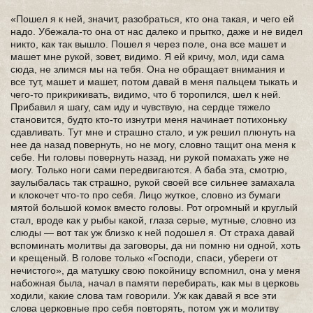
«Пошел я к ней, значит, разобраться, кто она такая, и чего ей
надо. Убежала-то она от нас далеко и прытко, даже и не видел
никто, как так вышло. Пошел я через поле, она все машет и
машет мне рукой, зовет, видимо. Я ей кричу, мол, иди сама
сюда, не злимся мы на тебя. Она не обращает внимания и
все тут, машет и машет, потом давай в меня пальцем тыкать и
чего-то прикрикивать, видимо, что б торопился, шел к ней.
Прибавил я шагу, сам иду и чувствую, на сердце тяжело
становится, будто кто-то изнутри меня начинает потихоньку
сдавливать. Тут мне и страшно стало, и уж решил плюнуть на
нее да назад повернуть, но не могу, словно тащит она меня к
себе. Ни головы повернуть назад, ни рукой помахать уже не
могу. Только ноги сами передвигаются. А баба эта, смотрю,
заулыбалась так страшно, рукой своей все сильнее замахала
и клокочет что-то про себя. Лицо жуткое, словно из бумаги
мятой большой комок вместо головы. Рот огромный и круглый
стал, вроде как у рыбы какой, глаза серые, мутные, словно из
слюды — вот так уж близко к ней подошел я. От страха давай
вспоминать молитвы да заговоры, да ни помню ни одной, хоть
и крещеный. В голове только «Господи, спаси, убереги от
нечистого», да матушку свою покойницу вспомнил, она у меня
набожная была, начал в памяти перебирать, как мы в церковь
ходили, какие слова там говорили. Уж как давай я все эти
слова церковные про себя повторять, потом уж и молитву