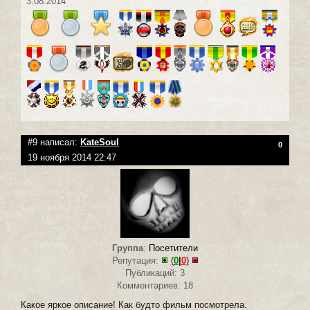
3.08.2014
#9 написал:
KateSoul
0
19 ноября 2014 22:47
Группа
:
Посетители
Репутация:
(
0
|
0
)
Публикаций: 3
Комментариев: 18
Какое яркое описание! Как будто фильм посмотрела.