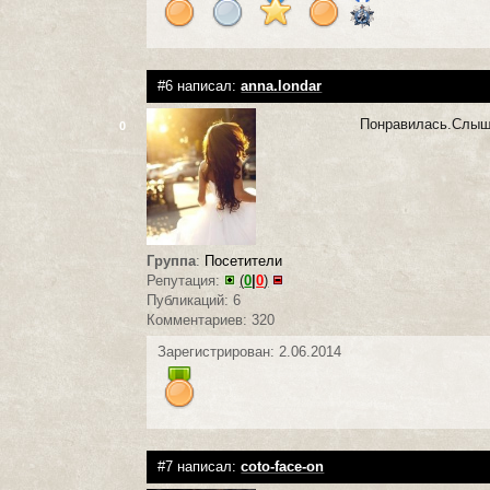
#6 написал:
anna.londar
Понравилась.Слыш
0
Группа
:
Посетители
Репутация:
(
0
|
0
)
Публикаций: 6
Комментариев: 320
Зарегистрирован: 2.06.2014
#7 написал:
coto-face-on