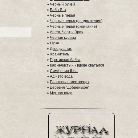
»
Чёрный ручей
»
Баба Яга
»
Чёрные перья
»
Чёрные перья (продолжение)
»
Чёрные перья (окончание)
»
Ангел, Черт и Врач
»
Черная курица
»
Ырка
»
Двоедушник
»
Хранитель
»
Противная бабка
»
Как нечистый к вдове сватался
»
Симфония Шоа
»
Ад - это вода
»
Рассказы о мертвецах
»
Деревня "Добренькое"
»
Мутная вода