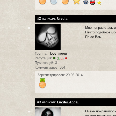
#2 написал:
Ursula
Мне понравилась и
0
Нечто подобное мо
Плюс Вам.
Группа
:
Посетители
Репутация:
(
1
|
0
)
Публикаций: 3
Комментариев: 364
Зарегистрирован: 29.05.2014
#3 написал:
Lucifer Angel
Очень понравилось
0
считая лакомств т