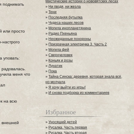
Мистические истории о нововятских лесах
ся поднимать
»
Ни гводя, ни жезла
»
Тени
»
Последняя бутылка
»
Чудеса наших лесов
»
Могила инопланетянина
й или просто
»
Радио Пхеньяна
»
Неожиданные похороны
о-настрого
»
Призрачная электричка 3. Часть 2
»
Могила фей
»
Сверхчеловек
а уповать:
»
Коньяк и розы
»
Лунатик
е радовалась.
»
Пока
аучила меня что
»
Тайна Синска: деревня, которая знала всё,
но молчала
щал
»
Я хочу выйти из игры!
»
И снова подборка из комментариев
ек на всю
Избранное
»
Уносящий детей
а внешней
»
Русалка. Часть первая
»
Русалка. Часть вторая