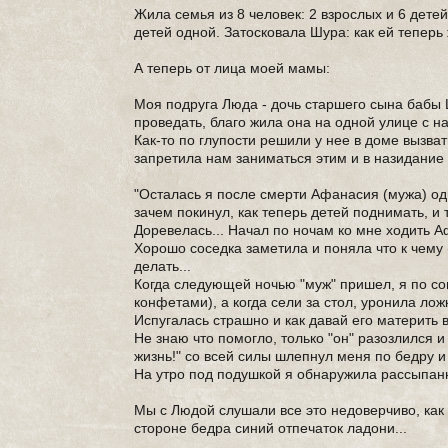
Жила семья из 8 человек: 2 взрослых и 6 дете
детей одной. Затосковала Шура: как ей теперь
А теперь от лица моей мамы:
Моя подруга Люда - дочь старшего сына бабы 
проведать, благо жила она на одной улице с на
Как-то по глупости решили у нее в доме вызват
запретила нам заниматься этим и в назидание 
"Осталась я после смерти Афанасия (мужа) одна
зачем покинул, как теперь детей поднимать, и т
Доревелась... Начал по ночам ко мне ходить А
Хорошо соседка заметила и поняла что к чему 
делать...
Когда следующей ночью "муж" пришел, я по со
конфетами), а когда сели за стол, уронила лож
Испугалась страшно и как давай его материть 
Не знаю что помогло, только "он" разозлился и
жизнь!" со всей силы шлепнул меня по бедру и
На утро под подушкой я обнаружила рассыпанн
Мы с Людой слушали все это недоверчиво, как
стороне бедра синий отпечаток ладони...