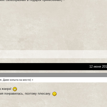
12 июня 201
я. Даже копыта на месте) +
а жанра!
рия понравилась, поэтому плюсану.