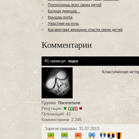
Похоронишь всех своих детей
Бедная девушка...
Крышка гроба
Ужастики на ночь
Как мертвая женщина спасла своих детей
Комментарии
#1 написал:
maro
Классическая исто
0
Группа
:
Посетители
Репутация:
(
11
|
0
)
Публикаций: 43
Комментариев: 2 245
Зарегистрирован: 31.07.2013