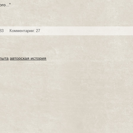
го..."
83
Комментарии: 27
пыта
авторская история