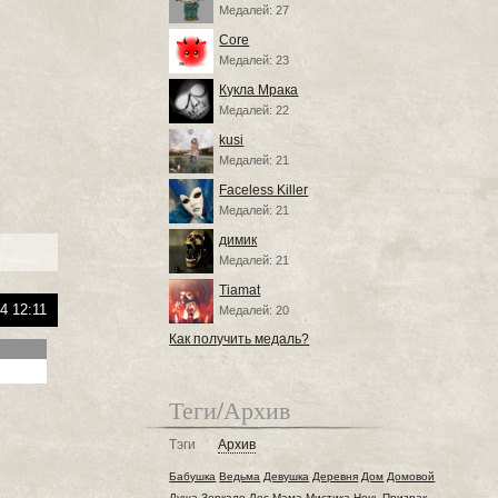
Медалей: 27
Core
Медалей: 23
Кукла Мрака
Медалей: 22
kusi
Медалей: 21
Faceless Killer
Медалей: 21
димик
Медалей: 21
Tiamat
4 12:11
Медалей: 20
Как получить медаль?
Теги/Архив
Тэги
Архив
Бабушка
Ведьма
Девушка
Деревня
Дом
Домовой
Душа
Зеркало
Лес
Мама
Мистика
Ночь
Призрак