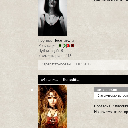
Группа
:
Посетители
Репутация:
(
0
|
0
)
Публикаций: 8
Комментариев: 113
Зарегистрирован: 10.07.2012
#4 написал:
Beneditia
Цитата: maro
0
Классическая истори
Согласна. Классик
Но почему-то исто