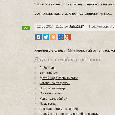
"Почитай уж лет 30 как ношу подарок от нечисто
Вот теперь нам стало по-настоящему жутко...
12-06-2014, 11:13 by
Julia2727
Просмотров: 7 6
+57
Ключевые слова:
Муж
нечистый
отпечаток
ко
Другие, подобные истории:
Баба Шура
Усопший муж
"Детей надо воспитывать"
Закоптило от греха...
Проклятье матери
Огненный змей
Мать - самоубийца
Из детства
Возвращение утопленника
Вещий сон за несколько дней до аварии