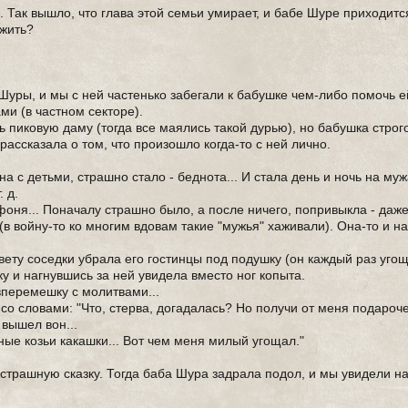
й. Так вышло, что глава этой семьи умирает, и бабе Шуре приходит
 жить?
Шуры, и мы с ней частенько забегали к бабушке чем-либо помочь е
ми (в частном секторе).
ь пиковую даму (тогда все маялись такой дурью), но бабушка строг
рассказала о том, что произошло когда-то с ней лично.
 с детьми, страшно стало - беднота... И стала день и ночь на муж
. д.
фоня... Поначалу страшно было, а после ничего, попривыкла - даж
(в войну-то ко многим вдовам такие "мужья" хаживали). Она-то и н
вету соседки убрала его гостинцы под подушку (он каждый раз уго
ку и нагнувшись за ней увидела вместо ног копыта.
вперемешку с молитвами...
 со словами: "Что, стерва, догадалась? Но получи от меня подароч
 вышел вон...
ые козьи какашки... Вот чем меня милый угощал."
 страшную сказку. Тогда баба Шура задрала подол, и мы увидели н