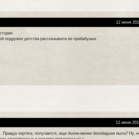
12 июня 201
стория.
ей подружке детства рассказывала ее прабабушка.
12 июня 201
. Правда чертяга, получается, еще более-менее безобидная была? Ну, н
аких своеобразных в подарок принесенных) +