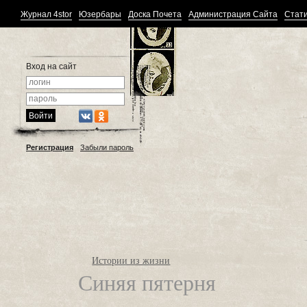
Журнал 4stor
Юзербары
Доска Почета
Администрация Сайта
Стати
Вход на сайт
Регистрация
Забыли пароль
Истории из жизни
Синяя пятерня