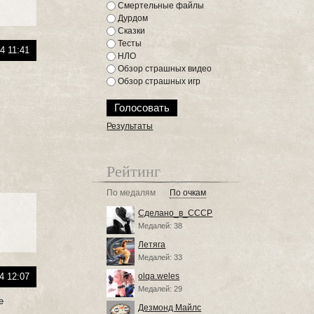
Смертельные файлы
Дурдом
Сказки
Тесты
4 11:41
НЛО
Обзор страшных видео
Обзор страшных игр
Результаты
Рейтинг
По медалям
По очкам
Сделано_в_СССР
Медалей: 38
Летяга
Медалей: 33
4 12:07
olqa.weles
Медалей: 29
е
Дезмонд Майлс