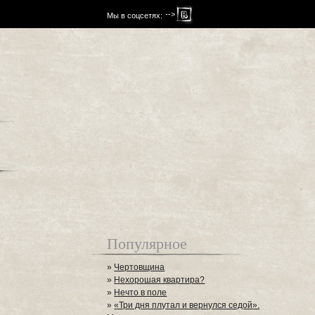
-->
Мы в соцсетях:
Популярное
»
Чертовщина
»
Нехорошая квартира?
»
Нечто в поле
»
«Три дня плутал и вернулся седой».