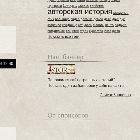
Смерть
Призраки
Собака
Убийство
авторская история
авторский
стих
больница
видео
девочка
демон
дети
друг
дух
квартира
кладбище
кот
кровь
любовь
нечто
подруга
популярное
сон
стих
страх
существо
ужас
фото
Показать все теги
Наш баннер
4 12:40
Понравился сайт страшных историй?
Поставь один из баннеров у себя на сайте.
Список баннеров
→
От спонсоров