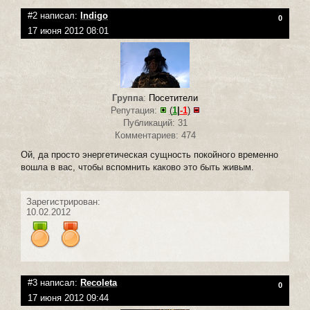
#2 написал:
Indigo
0
17 июня 2012 08:01
Группа
:
Посетители
Репутация:
(
1
|
-1
)
Публикаций: 31
Комментариев: 474
Ой, да просто энергетическая сущность покойного временно
вошла в вас, чтобы вспомнить каково это быть живым.
Зарегистрирован:
10.02.2012
#3 написал:
Recoleta
0
17 июня 2012 09:44