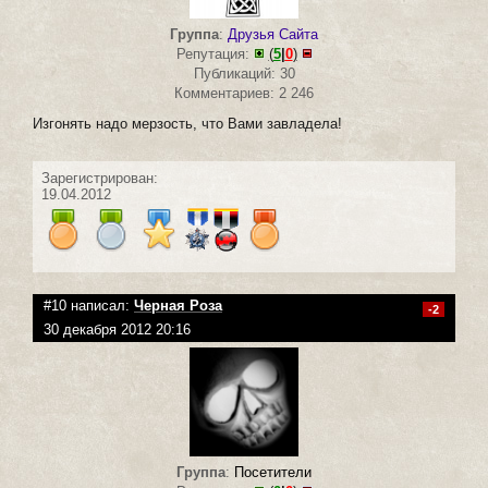
Группа
:
Друзья Сайта
Репутация:
(
5
|
0
)
Публикаций: 30
Комментариев: 2 246
Изгонять надо мерзость, что Вами завладела!
Зарегистрирован:
19.04.2012
#10 написал:
Черная Роза
-2
30 декабря 2012 20:16
Группа
:
Посетители