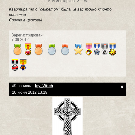
Комментариев: 3 206
Квартира то с "секретом" была...в вас точно кто-то
вселился
Срочно в церковь!
Зарегистрирован:
7.06.2012
#9 написал:
Icy_Witch
0
18 июня 2012 13:19