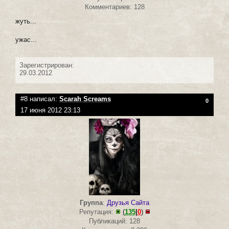
Комментариев: 128
жуть...
ужас...
Зарегистрирован:
29.03.2012
#8 написал:
Scarah Screams
0
17 июня 2012 23:13
Группа
:
Друзья Сайта
Репутация:
(
135
|
0
)
Публикаций: 128