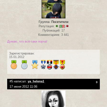
Группа
:
Посетители
Репутация:
(
0
|
0
)
Публикаций: 17
Комментариев: 3 441
Думаю, что всё-таки порча!
Зарегистрирован:
15.01.2012
#5 написал:
ya_helena1
0
17 июня 2012 11:06