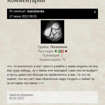
#1 написал:
marisheчka
0
17 июня 2012 08:01
Группа
:
Посетители
Репутация:
(
0
|
0
)
Публикаций: 1
Комментариев: 76
что -то вселилось в вас! просто узнайте у мамы водила ли она
вас куда нибудь, ну к бабке или знахарке! само оно не выйдет!
и пусть даже оно больше не проявлялось в вас, то это не
значет, что его нет! вам обзательно надо сходить к бабке! ну
за историю поставлю +++
Зарегистрирован:
28.02.2012