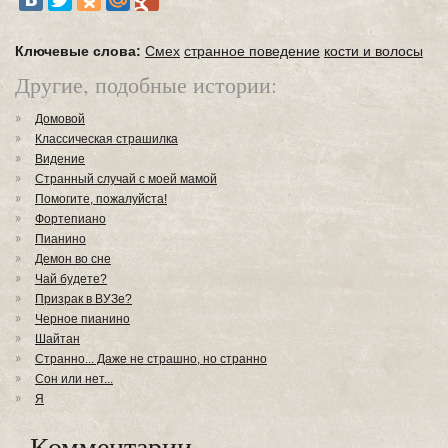
Ключевые слова:
Смех
странное поведение
кости и волосы
Другие, подобные истории:
Домовой
Классическая страшилка
Видение
Странный случай с моей мамой
Помогите, пожалуйста!
Фортепиано
Пианино
Демон во сне
Чай будете?
Призрак в ВУЗе?
Черное пианино
Шайтан
Странно... Даже не страшно, но странно
Сон или нет...
Я
Комментарии