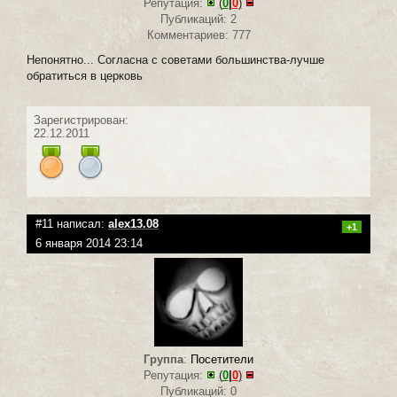
Репутация:
(
0
|
0
)
Публикаций: 2
Комментариев: 777
Непонятно... Согласна с советами большинства-лучше
обратиться в церковь
Зарегистрирован:
22.12.2011
#11 написал:
alex13.08
+1
6 января 2014 23:14
Группа
:
Посетители
Репутация:
(
0
|
0
)
Публикаций: 0