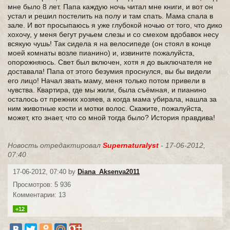
мне было 8 лет. Папа каждую ночь читал мне книги, и вот он
устал и решил постелить на полу и там спать. Мама спала в
зале. И вот просыпаюсь я уже глубокой ночью от того, что дико
хохочу, у меня бегут ручьем слезы и со смехом вдобавок несу
всякую чушь! Так сидела я на велосипеде (он стоял в конце
моей комнаты возле пианино) и, извините пожалуйста,
опорожняюсь. Свет был включен, хотя я до выключателя не
доставала! Папа от этого безумия проснулся, вы бы видели
его лицо! Начал звать маму, меня только потом привели в
чувства. Квартира, где мы жили, была съёмная, и пианино
осталось от прежних хозяев, а когда мама убирала, нашла за
ним животные кости и мотки волос. Скажите, пожалуйста,
может, кто знает, что со мной тогда было? История правдива!
Новость отредактировал
Supernaturalyst
- 17-06-2012,
07:40
17-06-2012, 07:40 by
Diana_Aksenva2011
Просмотров: 5 936
Комментарии: 13
+12