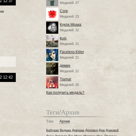
2 12:37
Медалей: 27
Core
 не
Медалей: 23
Кукла Мрака
Медалей: 22
kusi
Медалей: 21
Faceless Killer
Медалей: 21
димик
Медалей: 21
2 12:42
Tiamat
Медалей: 20
Как получить медаль?
Теги/Архив
Тэги
Архив
Бабушка
Ведьма
Девушка
Деревня
Дом
Домовой
Душа
Зеркало
Лес
Мама
Мистика
Ночь
Призрак