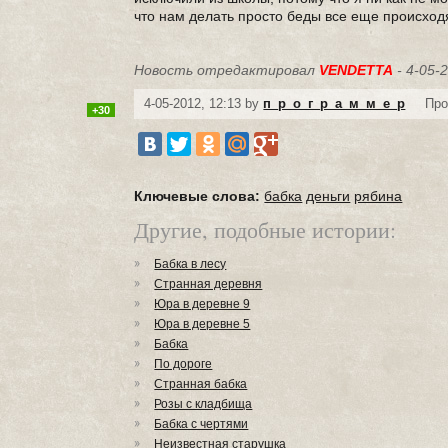
что нам делать просто беды все еще происход
Новость отредактировал
VENDETTA
- 4-05-
4-05-2012, 12:13 by
п_р_о_г_р_а_м_м_е_р
Про
+30
Ключевые слова:
бабка
деньги
рябина
Другие, подобные истории:
Бабка в лесу
Странная деревня
Юра в деревне 9
Юра в деревне 5
Бабка
По дороге
Странная бабка
Розы с кладбища
Бабка с чертями
Неизвестная старушка