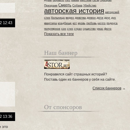
Смерть
Призраки
Собака
Убийство
авторская история
авторский
стих
больница
видео
девочка
демон
дети
друг
дух
2 12:43
квартира
кладбище
кот
кровь
любовь
нечто
подруга
популярное
сон
стих
страх
существо
ужас
фото
Показать все теги
Наш баннер
Понравился сайт страшных историй?
Поставь один из баннеров у себя на сайте.
Список баннеров
→
От спонсоров
2 13:36
е это