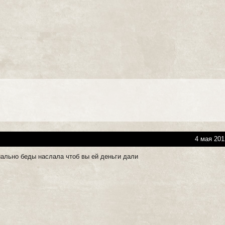
4 мая 201
иально беды наслала чтоб вы ей деньги дали