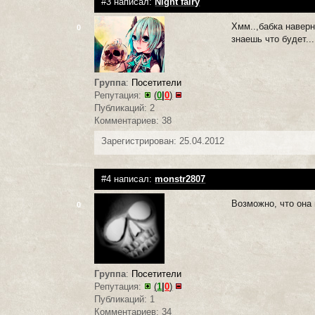
#3 написал:
Night fairy
Хмм..,бабка навер
0
знаешь что будет...
Группа
:
Посетители
Репутация:
(
0
|
0
)
Публикаций: 2
Комментариев: 38
Зарегистрирован: 25.04.2012
#4 написал:
monstr2807
Возможно, что она 
0
Группа
:
Посетители
Репутация:
(
1
|
0
)
Публикаций: 1
Комментариев: 34