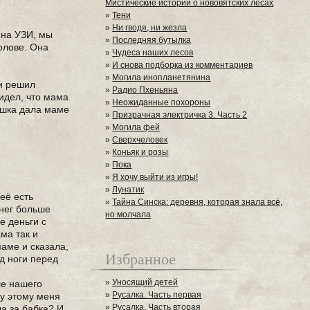
Мистические истории о нововятских лесах
»
Тени
»
Ни гводя, ни жезла
 на УЗИ, мы
»
Последняя бутылка
олове. Она
»
Чудеса наших лесов
»
И снова подборка из комментариев
»
Могила инопланетянина
 и решил
»
Радио Пхеньяна
видел, что мама
»
Неожиданные похороны
рушка дала маме
»
Призрачная электричка 3. Часть 2
»
Могила фей
»
Сверхчеловек
»
Коньяк и розы
»
Пока
»
Я хочу выйти из игры!
»
Лунатик
её есть
»
Тайна Синска: деревня, которая знала всё,
енег больше
но молчала
е деньги с
ама так и
маме и сказала,
Избранное
од ноги перед
»
Уносящий детей
ле нашего
»
Русалка. Часть первая
му этому меня
»
Русалка. Часть вторая
ла за бабка? И