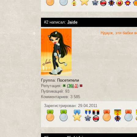
#2 написал:
Jaide
Ндауж, эти бабки в
0
Группа
:
Посетители
Репутация:
(
36
|
-1
)
Публикаций: 93
Комментариев: 3 585
Зарегистрирован: 29.04.2011