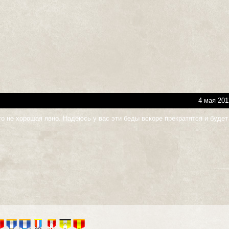
4 мая 201
то не хорошая явно. Надеюсь у вас эти беды вскоре прекратятся и будет