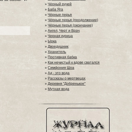
»
Чёрный ручей
»
Баба Яга
»
Чёрные перья
»
Чёрные перья (продолжение)
»
Чёрные перья (окончание)
»
Ангел, Черт и Врач
»
Черная курица
»
Ырка
»
Двоедушник
»
Хранитель
»
Противная бабка
»
Как нечистый к вдове сватался
»
Симфония Шоа
»
Ад - это вода
»
Рассказы о мертвецах
»
Деревня "Добренькое"
»
Мутная вода