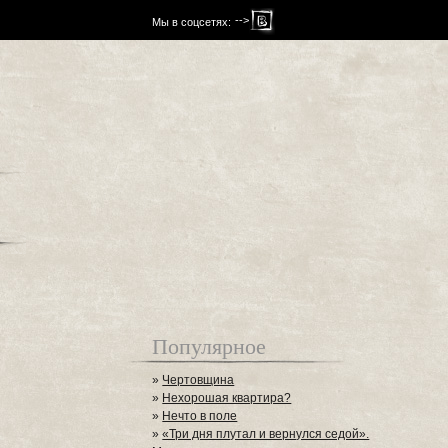
-->
Мы в соцсетях:
Популярное
»
Чертовщина
»
Нехорошая квартира?
»
Нечто в поле
»
«Три дня плутал и вернулся седой».