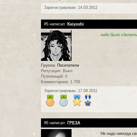
Зарегистрирован: 14.03.2012
#5 написал:
Keiyoshi
надо было сделать
0
Группа
:
Посетители
Репутация: Выкл.
Публикаций: 0
Комментариев: 1 708
Зарегистрирован: 17.09.2011
#6 написал:
ГРЕЗА
Не надо никогда св
0