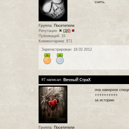
снять.
Группа
:
Посетители
Репутация:
(
1
|
0
)
Публикаций: 15
Комментариев: 871
Зарегистрирован: 18.02.2012
#7 написал:
ВечныЙ СтраХ
она наверное спец
0
++++++++++
за историю
Группа
:
Посетители