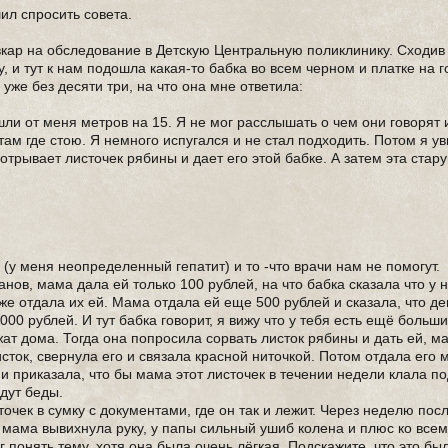
ил спросить совета.
ывкар на обследование в Детскую Центральную поликлинику. Сходив
 и тут к нам подошла какая-то бабка во всем черном и платке на г
 уже без десяти три, на что она мне ответила:
шли от меня метров на 15. Я не мог расслышать о чем они говорят
л там где стою. Я немного испугался и не стал подходить. Потом я у
 отрывает листочек рябины и дает его этой бабке. А затем эта ста
 (у меня неопределенный гепатит) и то -что врачи нам не помогут.
нов, мама дала ей только 100 рублей, на что бабка сказала что у н
оже отдала их ей. Мама отдала ей еще 500 рублей и сказала, что д
000 рублей. И тут бабка говорит, я вижу что у тебя есть ещё больши
жат дома. Тогда она попросила сорвать листок рябины и дать ей, м
сток, свернула его и связала красной ниточкой. Потом отдала его 
" и приказала, что бы мама этот листочек в течении недели клала п
удут беды.
чек в сумку с документами, где он так и лежит. Через неделю пос
, мама вывихнула руку, у папы сильный ушиб колена и плюс ко все
г понять тему, хотя она была очень лёгкая. Подскажите, что это бы