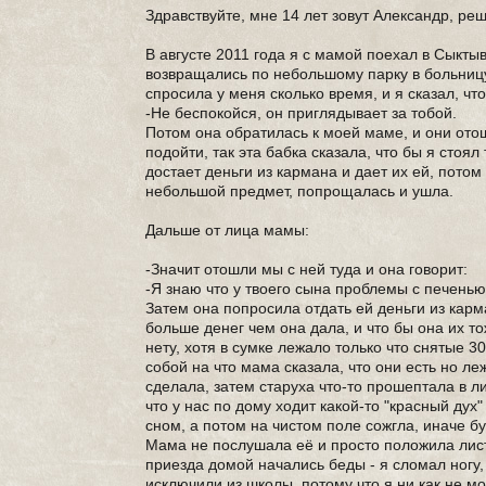
Здравствуйте, мне 14 лет зовут Александр, реш
В августе 2011 года я с мамой поехал в Сыкт
возвращались по небольшому парку в больницу,
спросила у меня сколько время, и я сказал, что
-Не беспокойся, он приглядывает за тобой.
Потом она обратилась к моей маме, и они ото
подойти, так эта бабка сказала, что бы я стоя
достает деньги из кармана и дает их ей, потом
небольшой предмет, попрощалась и ушла.
Дальше от лица мамы:
-Значит отошли мы с ней туда и она говорит:
-Я знаю что у твоего сына проблемы с печенью
Затем она попросила отдать ей деньги из карма
больше денег чем она дала, и что бы она их т
нету, хотя в сумке лежало только что снятые 30
собой на что мама сказала, что они есть но ле
сделала, затем старуха что-то прошептала в ли
что у нас по дому ходит какой-то "красный дух
сном, а потом на чистом поле сожгла, иначе б
Мама не послушала её и просто положила листо
приезда домой начались беды - я сломал ногу
исключили из школы, потому что я ни как не мо