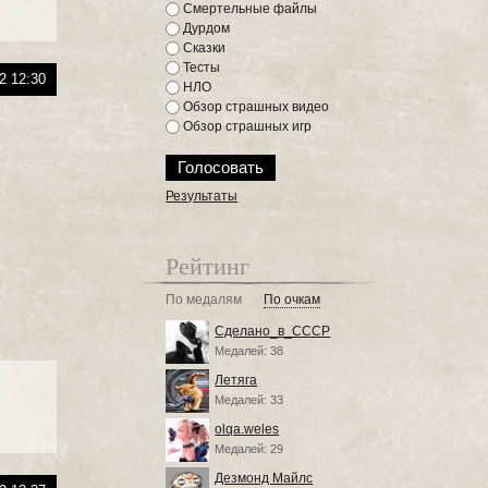
Смертельные файлы
Дурдом
Сказки
Тесты
2 12:30
НЛО
Обзор страшных видео
Обзор страшных игр
Результаты
Рейтинг
По медалям
По очкам
Сделано_в_СССР
Медалей: 38
Летяга
Медалей: 33
olqa.weles
Медалей: 29
Дезмонд Майлс