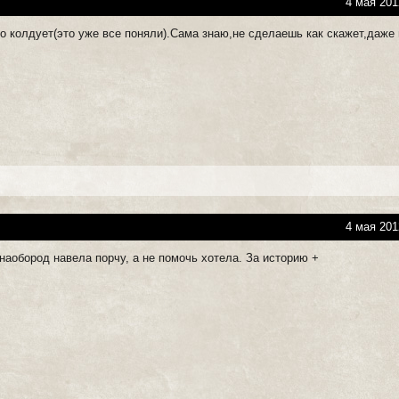
4 мая 201
но колдует(это уже все поняли).Сама знаю,не сделаешь как скажет,даже
4 мая 201
наобород навела порчу, а не помочь хотела. За историю +