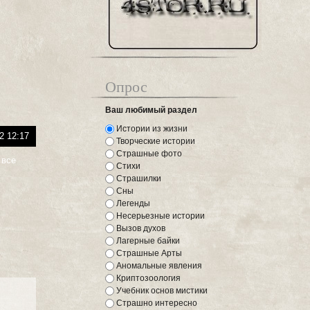
Опрос
Ваш любимый раздел
Истории из жизни
2 12:17
Творческие истории
Страшные фото
 все
Стихи
Страшилки
Сны
Легенды
Несерьезные истории
Вызов духов
Лагерные байки
Страшные Арты
Аномальные явления
Криптозоология
Учебник основ мистики
Страшно интересно