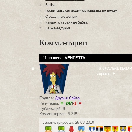
Бабка
Госпитальская леди(чертовщина по ночам)
Съеденные деньги
Какая-то странная бабка
Бабка-ведунья
Комментарии
#1 написал:
VENDETTA
Та бабулька какая-
0
хорошо. +
Группа
:
Друзья Сайта
Репутация:
(
247
|
-1
)
Публикаций: 9
Комментариев: 6 215
Зарегистрирован: 29.03.2010