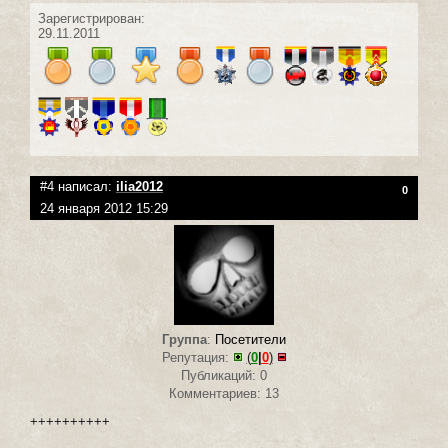
Зарегистрирован:
29.11.2011
#4 написал:
ilia2012
0
24 января 2012 15:29
Группа
:
Посетители
Репутация:
(
0
|
0
)
Публикаций: 0
Комментариев: 13
++++++++++