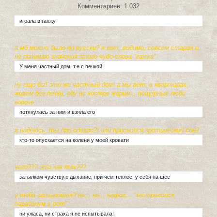
Комментариев: 1 032
играла в ганжу
а мб можно было по русски? я вот, видимо, совсем старая и
не понимаю значения этого чудо-слова "ганжа"
У меня частный дом, т.е с печкой
ну еще бы! это же частный дом! а мы вот, в квартирах,
живем без печки, еду на костре жарим... пещерные люди
короче
потянулась за ним и взяла его
я надеюсь, ты про одеяло?! или приснился эротический сон?
кто-то опускается на колени у моей кровати
чего??? это как так???
затылком чувствую дыхание, при чем теплое, у себя на шее
у тебя затылошея? не... не... нафиг... "застрелился
парабэлум в рот"
ни ужаса, ни страха я не испытывала!