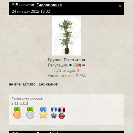
#15 написал:
Гидропоника
0
24 января 2012 19:02
Группа
:
Посетители
Репутация:
(
0
|
0
)
Публикаций: 4
Комментариев: 2 254
не впечатлило...без оценки
Зарегистрирован:
2.11.2010