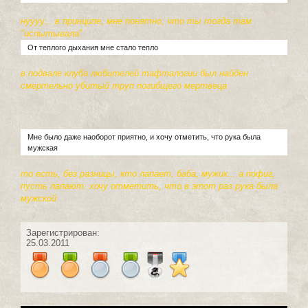
нуууу... в принципе, мне понятно, что ты тогда там
"испытывала"
От теплого дыхания мне стало тепло
в подвале клуба любителей тафталогии был найден
смертельно убитый труп погибщего мертвеца
Мне было даже наоборот приятно, и хочу отметить, что рука была
мужская
то есть, без разницы, кто лапает, баба, мужик... а пофиг,
пусть лапают. хочу отметить, что в этот раз рука была
мужской
Зарегистрирован:
25.03.2011