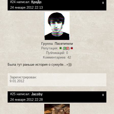
#24 написал:
КреДо
0
24 января 2012 22:13
Группа
:
Посетители
Репутация:
(
0
|
0
)
Публикаций: 0
Комментариев: 42
Была тут раньше история о суккубе...=)))
Зарегистрирован:
9.01.2012
#25 написал:
Jacoby
0
24 января 2012 22:28