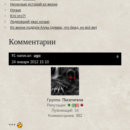
Несколько историй из жизни
Ночью
Kто это?!
Леденящий ужас ночью
Из жизни подруги Аллы (думаю, что бред, но всё же)
Комментарии
#1 написал:
ugo
0
24 января 2012 15:10
Группа
:
Посетители
Репутация:
(
0
|
0
)
Публикаций: 54
Комментариев: 982
+++