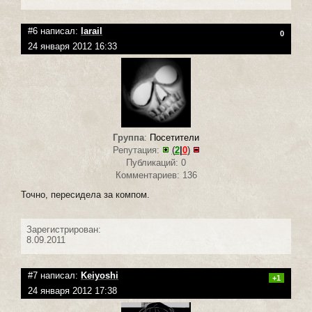
#6 написал:
larail
0
24 января 2012 16:33
Группа
:
Посетители
Репутация:
(
2
|
0
)
Публикаций: 0
Комментариев: 136
Точно, пересидела за компом.
Зарегистрирован:
8.09.2011
#7 написал:
Keiyoshi
+1
24 января 2012 17:38