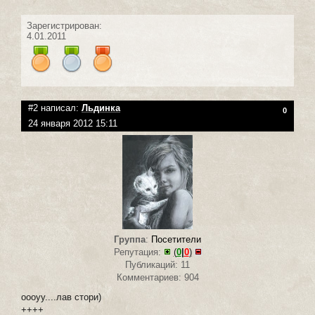
Зарегистрирован:
4.01.2011
#2 написал:
Льдинка
0
24 января 2012 15:11
Группа
:
Посетители
Репутация:
(
0
|
0
)
Публикаций: 11
Комментариев: 904
оооуу....лав стори)
++++