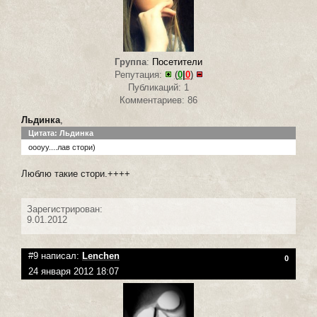
Группа
:
Посетители
Репутация:
(
0
|
0
)
Публикаций: 1
Комментариев: 86
Льдинка
,
Цитата: Льдинка
оооуу....лав стори)
Люблю такие стори.++++
Зарегистрирован:
9.01.2012
#9 написал:
Lenchen
0
24 января 2012 18:07