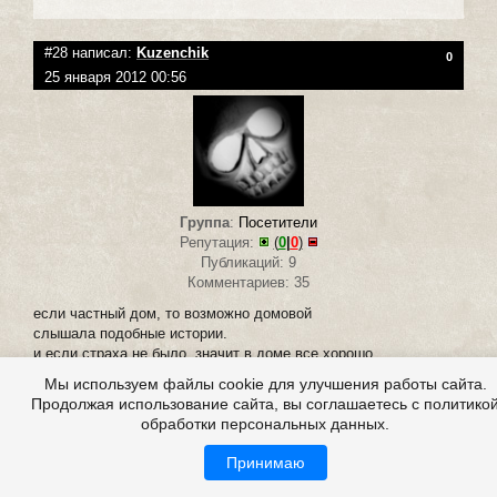
#28 написал:
Kuzenchik
0
25 января 2012 00:56
Группа
:
Посетители
Репутация:
(
0
|
0
)
Публикаций: 9
Комментариев: 35
если частный дом, то возможно домовой
слышала подобные истории.
и если страха не было, значит в доме все хорошо.
продолжайте в том же духи и будет вам спокойствие в доме)
Мы используем файлы cookie для улучшения работы сайта.
+
Продолжая использование сайта, вы соглашаетесь с политико
обработки персональных данных.
Зарегистрирован:
Принимаю
16.10.2011