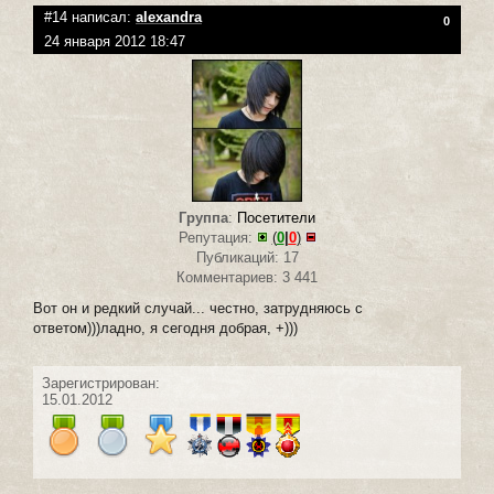
#14 написал:
alexandra
0
24 января 2012 18:47
Группа
:
Посетители
Репутация:
(
0
|
0
)
Публикаций: 17
Комментариев: 3 441
Вот он и редкий случай... честно, затрудняюсь с
ответом)))ладно, я сегодня добрая, +)))
Зарегистрирован:
15.01.2012