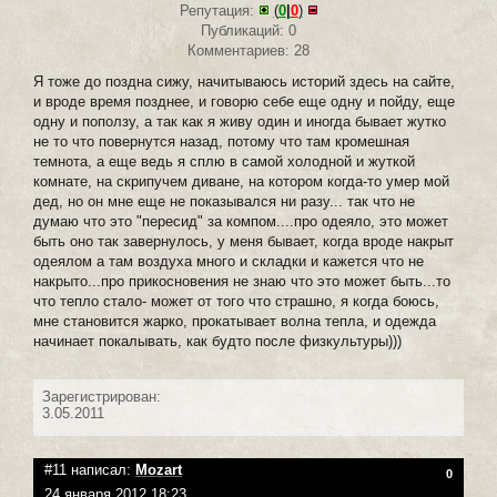
Репутация:
(
0
|
0
)
Публикаций: 0
Комментариев: 28
Я тоже до поздна сижу, начитываюсь историй здесь на сайте,
и вроде время позднее, и говорю себе еще одну и пойду, еще
одну и поползу, а так как я живу один и иногда бывает жутко
не то что повернутся назад, потому что там кромешная
темнота, а еще ведь я сплю в самой холодной и жуткой
комнате, на скрипучем диване, на котором когда-то умер мой
дед, но он мне еще не показывался ни разу... так что не
думаю что это "пересид" за компом....про одеяло, это может
быть оно так завернулось, у меня бывает, когда вроде накрыт
одеялом а там воздуха много и складки и кажется что не
накрыто...про прикосновения не знаю что это может быть...то
что тепло стало- может от того что страшно, я когда боюсь,
мне становится жарко, прокатывает волна тепла, и одежда
начинает покалывать, как будто после физкультуры)))
Зарегистрирован:
3.05.2011
#11 написал:
Mozart
0
24 января 2012 18:23