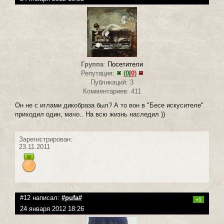
Группа
:
Посетители
Репутация:
(
0
|
0
)
Публикаций: 3
Комментариев: 411
Он не с иглами дикобраза был? А то вон в "Бесе искусителе"
приходил один, мачо.. На всю жизнь наследил ))
Зарегистрирован:
23.11.2011
#12 написал:
#pufa#
+1
24 января 2012 18:26