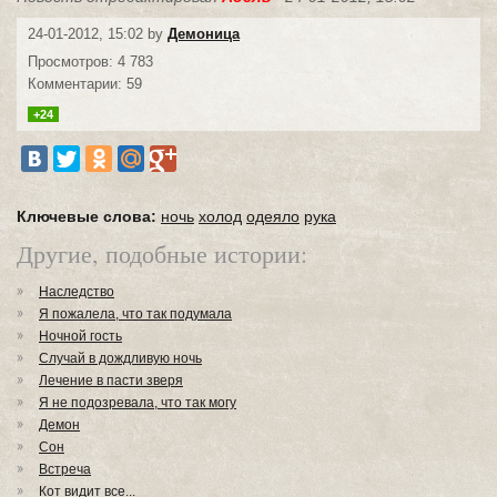
24-01-2012, 15:02 by
Демоница
Просмотров: 4 783
Комментарии: 59
+24
Ключевые слова:
ночь
холод
одеяло
рука
Другие, подобные истории:
Наследство
Я пожалела, что так подумала
Ночной гость
Случай в дождливую ночь
Лечение в пасти зверя
Я не подозревала, что так могу
Демон
Сон
Встреча
Кот видит все...