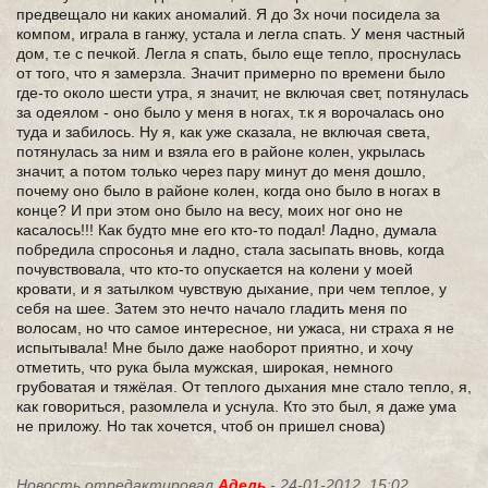
предвещало ни каких аномалий. Я до 3х ночи посидела за
компом, играла в ганжу, устала и легла спать. У меня частный
дом, т.е с печкой. Легла я спать, было еще тепло, проснулась
от того, что я замерзла. Значит примерно по времени было
где-то около шести утра, я значит, не включая свет, потянулась
за одеялом - оно было у меня в ногах, т.к я ворочалась оно
туда и забилось. Ну я, как уже сказала, не включая света,
потянулась за ним и взяла его в районе колен, укрылась
значит, а потом только через пару минут до меня дошло,
почему оно было в районе колен, когда оно было в ногах в
конце? И при этом оно было на весу, моих ног оно не
касалось!!! Как будто мне его кто-то подал! Ладно, думала
побредила спросонья и ладно, стала засыпать вновь, когда
почувствовала, что кто-то опускается на колени у моей
кровати, и я затылком чувствую дыхание, при чем теплое, у
себя на шее. Затем это нечто начало гладить меня по
волосам, но что самое интересное, ни ужаса, ни страха я не
испытывала! Мне было даже наоборот приятно, и хочу
отметить, что рука была мужская, широкая, немного
грубоватая и тяжёлая. От теплого дыхания мне стало тепло, я,
как говориться, разомлела и уснула. Кто это был, я даже ума
не приложу. Но так хочется, чтоб он пришел снова)
Новость отредактировал
Адель
- 24-01-2012, 15:02