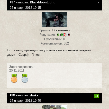
#17 написал:
BlackMoonLight
0
24 января 2012 19:15
Группа
:
Посетители
Репутация:
(
0
|
0
)
Публикаций: 0
Комментариев: 882
Вот к чему приводит отсутствие секса и печной угарный
дым)... Сорри)...Плюс...
Зарегистрирован:
20.11.2011
#18 написал:
dinka
+1
24 января 2012 19:40