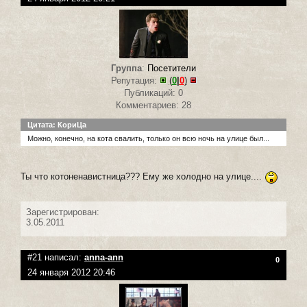
Группа
:
Посетители
Репутация:
(
0
|
0
)
Публикаций: 0
Комментариев: 28
Цитата: КориЦа
Можно, конечно, на кота свалить, только он всю ночь на улице был...
Ты что котоненавистница??? Ему же холодно на улице....
Зарегистрирован:
3.05.2011
#21 написал:
anna-ann
0
24 января 2012 20:46