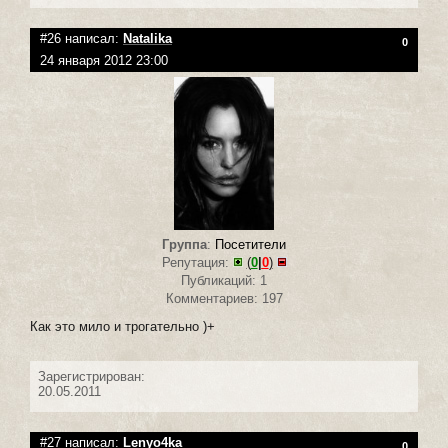
#26 написал:
Natalika
0
24 января 2012 23:00
Группа
:
Посетители
Репутация:
(
0
|
0
)
Публикаций: 1
Комментариев: 197
Как это мило и трогательно )+
Зарегистрирован:
20.05.2011
#27 написал:
Lenyo4ka
0