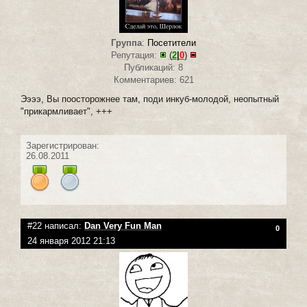
Группа
:
Посетители
Репутация:
(
2
|
0
)
Публикаций: 8
Комментариев: 621
Ээээ, Вы поосторожнее там, поди инкуб-молодой, неопытный
"прикармливает", +++
Зарегистрирован:
26.08.2011
#22 написал:
Dan Very Fun Man
0
24 января 2012 21:13