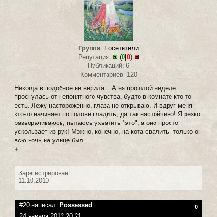
Группа
:
Посетители
Репутация:
(
0
|
0
)
Публикаций: 6
Комментариев: 120
Никогда в подобное не верила... А на прошлой неделе
проснулась от непонятного чувства, будто в комнате кто-то
есть. Лежу настороженно, глаза не открываю. И вдруг меня
кто-то начинает по голове гладить, да так настойчиво! Я резко
разворачиваюсь, пытаюсь ухватить "это", а оно просто
ускользает из рук! Можно, конечно, на кота свалить, только он
всю ночь на улице был...
+
Зарегистрирован:
11.10.2010
#20 написал:
Possessed
0
24 января 2012 20:21