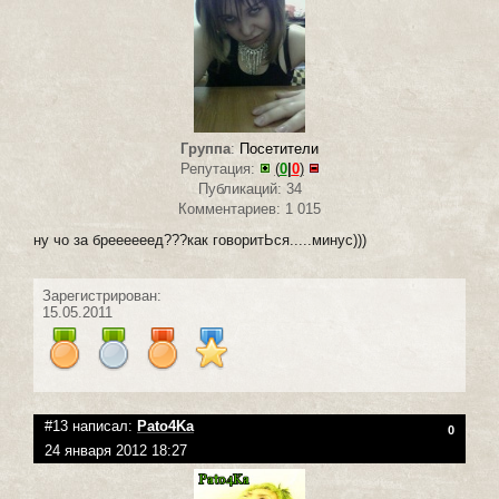
Группа
:
Посетители
Репутация:
(
0
|
0
)
Публикаций: 34
Комментариев: 1 015
ну чо за бреееееед???как говоритЬся.....минус)))
Зарегистрирован:
15.05.2011
#13 написал:
Pato4Ka
0
24 января 2012 18:27