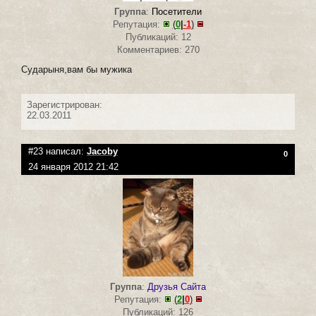
Группа
:
Посетители
Репутация:
(
0
|
-1
)
Публикаций: 12
Комментариев: 270
Cударыня,вам бы мужика
Зарегистрирован:
22.03.2011
#23 написал:
Jacoby
0
24 января 2012 21:42
Группа
:
Друзья Сайта
Репутация:
(
2
|
0
)
Публикаций: 126