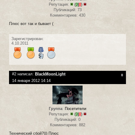
Репутация:
(
0
|
0
)
Публикаций: 73
Комментариев: 430
Плюс вот так и бывает (
Зарегистрирован:
4.10.2011
#2 написал:
BlackMoonLight
0
14 января 2012 14:14
Группа
:
Посетители
Репутация:
(
0
|
0
)
Публикаций: 0
Комментариев: 882
Технический сбой?))) Плюс