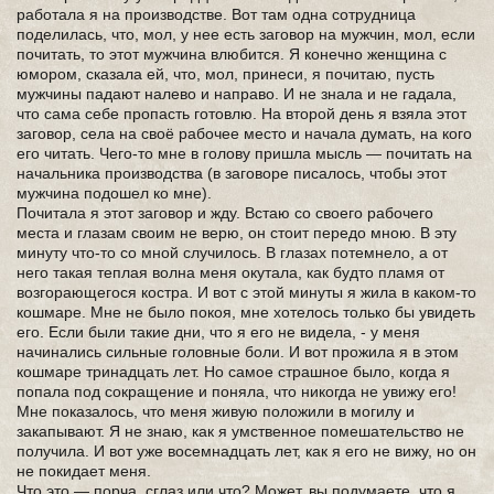
работала я на производстве. Вот там одна сотрудница
поделилась, что, мол, у нее есть заговор на мужчин, мол, если
почитать, то этот мужчина влюбится. Я конечно женщина с
юмором, сказала ей, что, мол, принеси, я почитаю, пусть
мужчины падают налево и направо. И не знала и не гадала,
что сама себе пропасть готовлю. На второй день я взяла этот
заговор, села на своё рабочее место и начала думать, на кого
его читать. Чего-то мне в голову пришла мысль — почитать на
начальника производства (в заговоре писалось, чтобы этот
мужчина подошел ко мне).
Почитала я этот заговор и жду. Встаю со своего рабочего
места и глазам своим не верю, он стоит передо мною. В эту
минуту что-то со мной случилось. В глазах потемнело, а от
него такая теплая волна меня окутала, как будто пламя от
возгорающегося костра. И вот с этой минуты я жила в каком-то
кошмаре. Мне не было покоя, мне хотелось только бы увидеть
его. Если были такие дни, что я его не видела, - у меня
начинались сильные головные боли. И вот прожила я в этом
кошмаре тринадцать лет. Но самое страшное было, когда я
попала под сокращение и поняла, что никогда не увижу его!
Мне показалось, что меня живую положили в могилу и
закапывают. Я не знаю, как я умственное помешательство не
получила. И вот уже восемнадцать лет, как я его не вижу, но он
не покидает меня.
Что это — порча, сглаз или что? Может, вы подумаете, что я