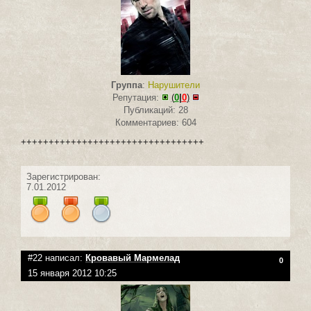
Группа
:
Нарушители
Репутация:
(
0
|
0
)
Публикаций: 28
Комментариев: 604
+++++++++++++++++++++++++++++++++
Зарегистрирован:
7.01.2012
#22 написал:
Кровавый Мармелад
0
15 января 2012 10:25