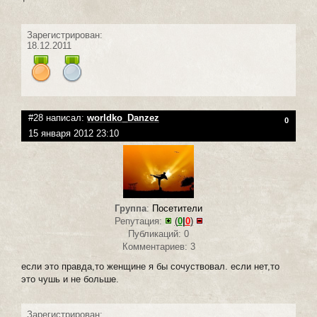
Зарегистрирован:
18.12.2011
#28 написал:
worldko_Danzez
0
15 января 2012 23:10
Группа
:
Посетители
Репутация:
(
0
|
0
)
Публикаций: 0
Комментариев: 3
если это правда,то женщине я бы сочуствовал. если нет,то
это чушь и не больше.
Зарегистрирован: