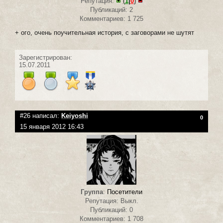
Репутация:
(
1
|
0
)
Публикаций: 2
Комментариев: 1 725
+ ого, очень поучительная история, с заговорами не шутят
Зарегистрирован:
15.07.2011
#26 написал:
Keiyoshi
0
15 января 2012 16:43
Группа
:
Посетители
Репутация: Выкл.
Публикаций: 0
Комментариев: 1 708