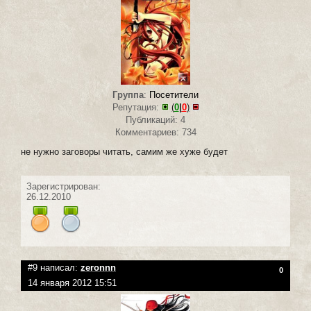
Группа
:
Посетители
Репутация:
(
0
|
0
)
Публикаций: 4
Комментариев: 734
не нужно заговоры читать, самим же хуже будет
Зарегистрирован:
26.12.2010
#9 написал:
zeronnn
0
14 января 2012 15:51