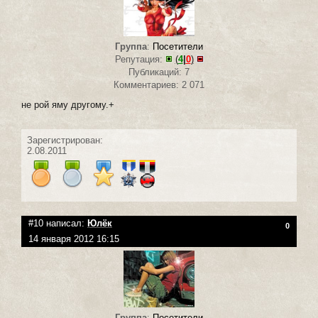
Группа
:
Посетители
Репутация:
(
4
|
0
)
Публикаций: 7
Комментариев: 2 071
не рой яму другому.+
Зарегистрирован:
2.08.2011
#10 написал:
Юлёк
0
14 января 2012 16:15
Группа
:
Посетители