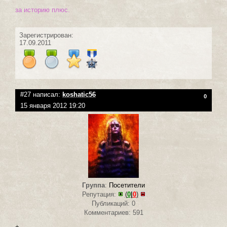
за историю плюс.
Зарегистрирован:
17.09.2011
#27 написал:
koshatic56
0
15 января 2012 19:20
Группа
:
Посетители
Репутация:
(
0
|
0
)
Публикаций: 0
Комментариев: 591
+