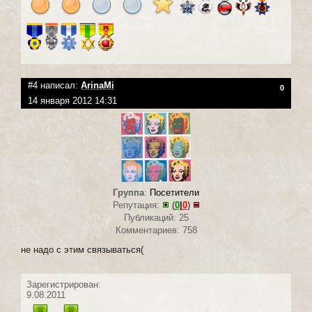
#4 написал:
ArinaMi
0
14 января 2012 14:31
Группа
:
Посетители
Репутация:
(
0
|
0
)
Публикаций: 25
Комментариев: 758
не надо с этим связываться(
Зарегистрирован:
9.08.2011