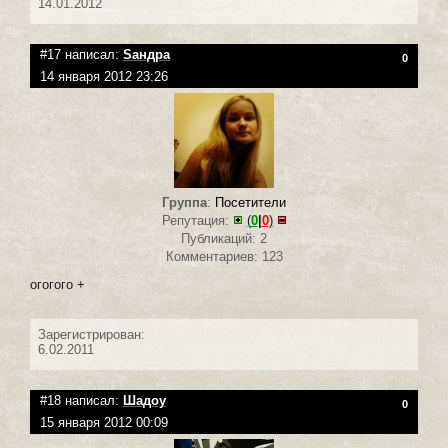
14.01.2012
#17 написал:
Sандра
0
14 января 2012 23:26
Группа
:
Посетители
Репутация:
(
0
|
0
)
Публикаций: 2
Комментариев: 123
огогого +
Зарегистрирован:
6.02.2011
#18 написал:
Шадоу
0
15 января 2012 00:09