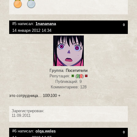
#5 написал:
1nananana
0
14 января 2012 14:34
Группа
:
Посетители
Репутация:
(
0
|
0
)
Публикаций: 9
Комментариев: 128
это сотрудница... 100\100 +
Зарегистрирован:
11.09.2011
#6 написал:
olqa.weles
0