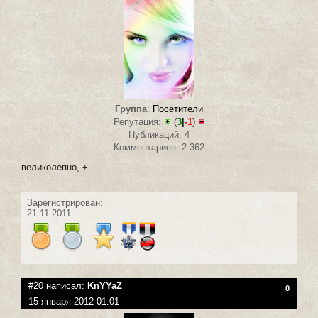
Группа
:
Посетители
Репутация:
(
3
|
-1
)
Публикаций: 4
Комментариев: 2 362
великолепно, +
Зарегистрирован:
21.11.2011
#20 написал:
KnYYaZ
0
15 января 2012 01:01