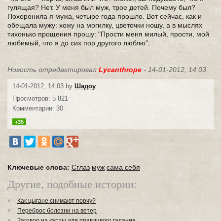
гулящая? Нет. У меня был муж, трое детей. Почему был?
Похоронила я мужа, четыре года прошло. Вот сейчас, как и
обещала мужу: хожу на могилку, цветочки ношу, а в мыслях
тихонько прощения прошу: "Прости меня милый, прости, мой
любимый, что я до сих пор другого люблю".
Новость отредактировал
Lycanthrope
- 14-01-2012, 14:03
14-01-2012, 14:03 by
Шадоу
Просмотров: 5 821
Комментарии: 30
+35
Ключевые слова:
Сглаз
муж
сама себя
Другие, подобные истории:
Как цыгане снимают порчу?
Переброс болезни на ветер
Заговор на карты для правдивого гадания