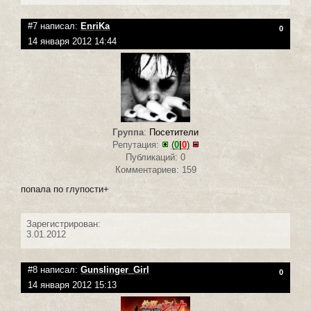
#7 написал:
EnriKa
0
14 января 2012 14:44
Группа
:
Посетители
Репутация:
(
0
|
0
)
Публикаций: 0
Комментариев: 159
попала по глупости+
Зарегистрирован:
3.01.2012
#8 написал:
Gunslinger_Girl
0
14 января 2012 15:13