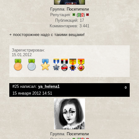
Группа
:
Посетители
Репутация:
(
0
|
0
)
Публикаций: 17
Комментариев: 3 441
+ поосторожнее надо с такими вещами!
Зарегистрирован:
15.01.2012
#25 написал:
ya_helena1
0
15 января 2012 14:51
Группа
:
Посетители