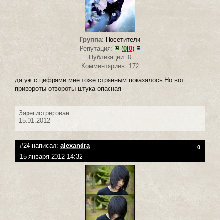
Группа
:
Посетители
Репутация:
(
0
|
0
)
Публикаций: 0
Комментариев: 172
да уж с цифрами мне тоже странным показалось.Но вот
привороты отвороты штука опасная
Зарегистрирован:
15.01.2012
#24 написал:
alexandra
0
15 января 2012 14:32