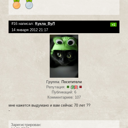
#16 написал:
Кукла_ВуЛ
+1
14 января 2012 21:17
Группа
:
Посетители
Репутация:
(
0
|
0
)
Публикаций: 6
Комментариев: 107
мне кажется выдумано и вам сейчас 70 лет ??
-
Зарегистрирован: