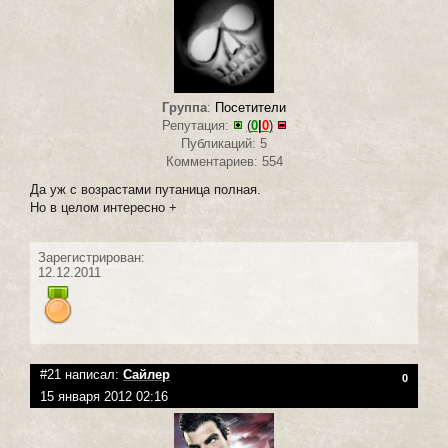
Группа
:
Посетители
Репутация:
(
0
|
0
)
Публикаций: 5
Комментариев: 554
Да уж с возрастами путаница полная.
Но в целом интересно +
Зарегистрирован:
12.12.2011
#21 написал:
Сайлер
0
15 января 2012 02:16