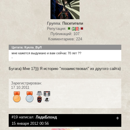
Группа
:
Посетители
Репутация:
(
1
|
0
)
Публикаций: 107
Комментариев: 224
Цитата: Кукла_ВуЛ
мне кажется выдумано и вам сейчас 70 лет ??
-
Бугага) Мне 17))) Я историю "позаимствовал" из другого сайта)
Зарегистрирован:
17.10.2011
#19 написал:
ЛедиБлонд
0
15 января 2012 00:56