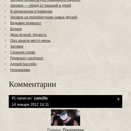
Заговор — обряд от прыщей и угрей
В зеркальном отражении
Заговор на приобретение новых друзей
Ведьмин приворот
Всякое
День второй. Нечисть
Она заняла место жены
Заговор
Сильное слово
Приворот наоборот
Адский бассейн
Незнакомка
Комментарии
#1 написал:
сomilfo
0
14 января 2012 14:11
Группа
:
Посетители