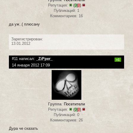
Репутация:
(
0
|
0
)
Публикаций: 1
Комментариев: 16
да уж..( плюсану
Зарегистрирован:
13.01.2012
#11 написал:
_ZiPper_
+1
14 января 2012 17:09
Группа
:
Посетители
Репутация:
(
0
|
0
)
Публикаций: 0
Комментариев: 26
Дура че сказать