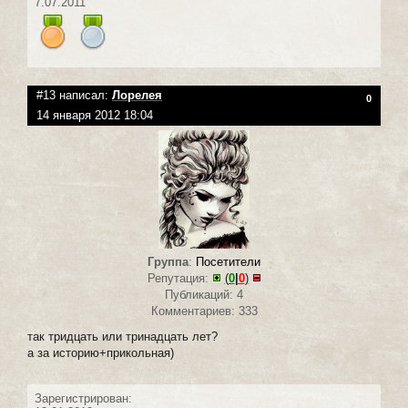
7.07.2011
#13 написал:
Лорелея
0
14 января 2012 18:04
Группа
:
Посетители
Репутация:
(
0
|
0
)
Публикаций: 4
Комментариев: 333
так тридцать или тринадцать лет?
а за историю+прикольная)
Зарегистрирован: