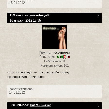
15.01.2012
#29 написал:
missolesya05
0
16 января 2012 15:35
Группа
:
Посетители
Репутация:
(
0
|
0
)
Публикаций: 0
Комментариев: 101
если это правда, то она сама себя к нему
приворожила...печально
Зарегистрирован:
14.01.2012
#30 написал:
Настенька378
0