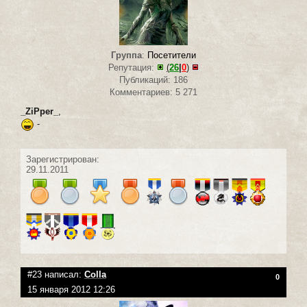
Группа
:
Посетители
Репутация:
(
26
|
0
)
Публикаций: 186
Комментариев: 5 271
_ZiPper_
,
-
Зарегистрирован:
29.11.2011
#23 написал:
Colla
0
15 января 2012 12:26