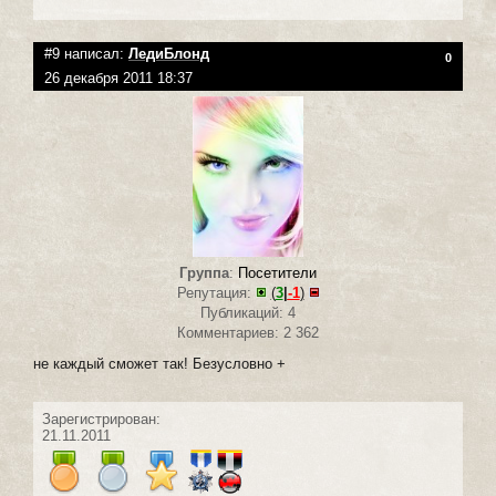
#9 написал:
ЛедиБлонд
0
26 декабря 2011 18:37
Группа
:
Посетители
Репутация:
(
3
|
-1
)
Публикаций: 4
Комментариев: 2 362
не каждый сможет так! Безусловно +
Зарегистрирован:
21.11.2011