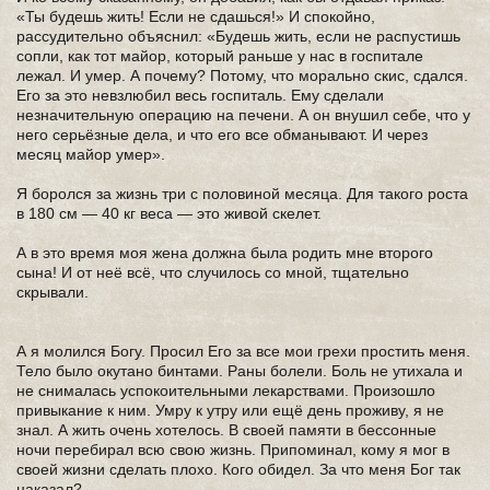
«Ты будешь жить! Если не сдашься!» И спокойно,
рассудительно объяснил: «Будешь жить, если не распустишь
сопли, как тот майор, который раньше у нас в госпитале
лежал. И умер. А почему? Потому, что морально скис, сдался.
Его за это невзлюбил весь госпиталь. Ему сделали
незначительную операцию на печени. А он внушил себе, что у
него серьёзные дела, и что его все обманывают. И через
месяц майор умер».
Я боролся за жизнь три с половиной месяца. Для такого роста
в 180 см — 40 кг веса — это живой скелет.
А в это время моя жена должна была родить мне второго
сына! И от неё всё, что случилось со мной, тщательно
скрывали.
А я молился Богу. Просил Его за все мои грехи простить меня.
Тело было окутано бинтами. Раны болели. Боль не утихала и
не снималась успокоительными лекарствами. Произошло
привыкание к ним. Умру к утру или ещё день проживу, я не
знал. А жить очень хотелось. В своей памяти в бессонные
ночи перебирал всю свою жизнь. Припоминал, кому я мог в
своей жизни сделать плохо. Кого обидел. За что меня Бог так
наказал?