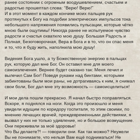
ранее состоянии с огромным воодушевлением, счастьем и
радостью прошептал слова: “Верю! Верю!”
И в этот момент в каждом кончике моих пальцев рук
протянутых к Богу на подобии электрических импульсов тока
небольшого напряжения появились пульсации, которые чётко
мною были ощутимы! Никогда ранее не испытуемое чувство
радости и счастья охватило мою душу. Большая Радость и
Полная, Безоговорочная, Вера в Бога и в то, что он спас меня
и то, что я буду жить, наполнила мою душу!
Видения Бога ушло, а ту Божественную энергию в пальцах
рук, которую дал мне Бог, Он оставил мне для моего
самоизлечения. Вернее будет сказано так: Меня лечил и
вылечил Сам Бог! Поведя руками над бинтами, которыми
забинтованы были мои раны, не дотрагиваясь к ним, я снимал
свои боли, Бог дал мне эту возможность — самоисцелиться!
И мои дела пошли прекрасно. Я начал быстро поправляться.
Вскоре, я поднялся на ноги. Когда это произошло и меня
увидели идущим по коридору госпиталя, то этим своими, по
мнению лечащих врачей, преждевременными действиями, я
вызвал у них не только удивление, но и большое возмущение.
Они переживали за моё здоровье!
Что Вы делаете?! — говорили они. Как так можно? Неужели
Вы не понимаете, что нельзя Вам ещё подниматься! Не