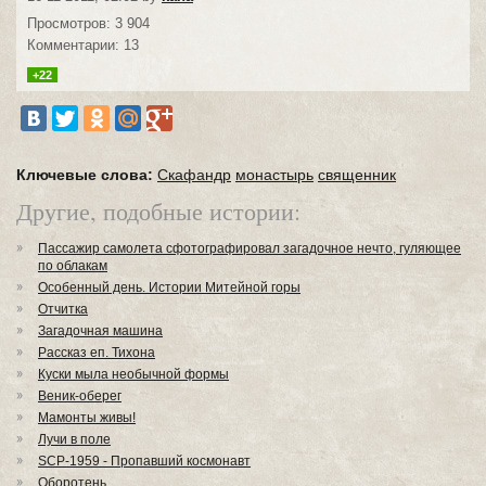
Просмотров: 3 904
Комментарии: 13
+22
Ключевые слова:
Скафандр
монастырь
священник
Другие, подобные истории:
Пассажир самолета сфотографировал загадочное нечто, гуляющее
по облакам
Особенный день. Истории Митейной горы
Отчитка
Загадочная машина
Рассказ еп. Тихона
Куски мыла необычной формы
Веник-оберег
Мамонты живы!
Лучи в поле
SCP-1959 - Пропавший космонавт
Оборотень...