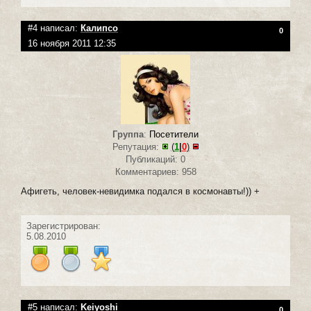
#4 написал:
Калипсо
0
16 ноября 2011 12:35
Группа
:
Посетители
Репутация:
(
1
|
0
)
Публикаций: 0
Комментариев: 958
Афигеть, человек-невидимка подался в космонавты!)) +
Зарегистрирован:
5.08.2010
#5 написал:
Keiyoshi
0