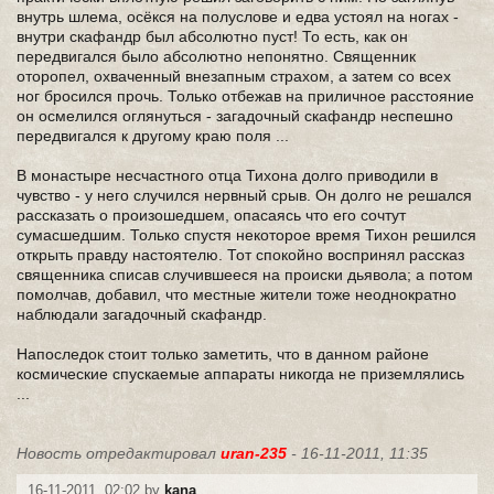
внутрь шлема, осёкся на полуслове и едва устоял на ногах -
внутри скафандр был абсолютно пуст! То есть, как он
передвигался было абсолютно непонятно. Священник
оторопел, охваченный внезапным страхом, а затем со всех
ног бросился прочь. Только отбежав на приличное расстояние
он осмелился оглянуться - загадочный скафандр неспешно
передвигался к другому краю поля ...
В монастыре несчастного отца Тихона долго приводили в
чувство - у него случился нервный срыв. Он долго не решался
рассказать о произошедшем, опасаясь что его сочтут
сумасшедшим. Только спустя некоторое время Тихон решился
открыть правду настоятелю. Тот спокойно воспринял рассказ
священника списав случившееся на происки дьявола; а потом
помолчав, добавил, что местные жители тоже неоднократно
наблюдали загадочный скафандр.
Напоследок стоит только заметить, что в данном районе
космические спускаемые аппараты никогда не приземлялись
...
Новость отредактировал
uran-235
- 16-11-2011, 11:35
16-11-2011, 02:02 by
kana