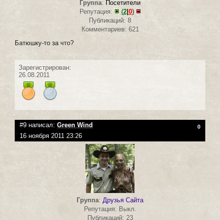
Группа
:
Посетители
Репутация:
(
2
|
0
)
Публикаций: 8
Комментариев: 621
Батюшку-то за что?
Зарегистрирован:
26.08.2011
#9 написал:
Green Wind
0
16 ноября 2011 23:26
Группа
:
Друзья Сайта
Репутация: Выкл.
Публикаций: 23