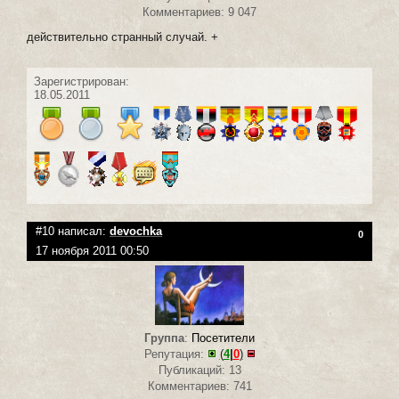
Комментариев: 9 047
действительно странный случай. +
Зарегистрирован:
18.05.2011
#10 написал:
devochka
0
17 ноября 2011 00:50
Группа
:
Посетители
Репутация:
(
4
|
0
)
Публикаций: 13
Комментариев: 741