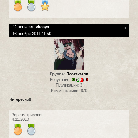
#2 написал:
vitasya
0
16 ноября 2011 11:59
Группа
:
Посетители
Репутация:
(
0
|
0
)
Публикаций: 3
Комментариев: 670
Интересно!!! +
Зарегистрирован:
4.11.2010