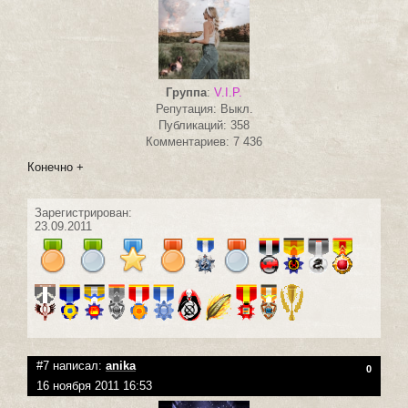
Группа
:
V.I.P.
Репутация: Выкл.
Публикаций: 358
Комментариев: 7 436
Конечно +
Зарегистрирован:
23.09.2011
#7 написал:
anika
0
16 ноября 2011 16:53