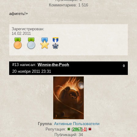
Комментариев: 1 516
афигеть!+
Зарегистрирован:
14.02.2011
#13 написал:
Winnie-the-Pooh
0
20 ноября 2011 23:31
Группа
:
Активные Пользователи
Репутация:
(
2867
|
-1
)
Публикаций: 34