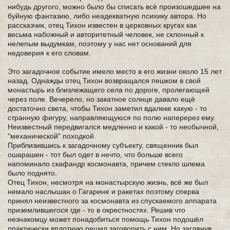
нибудь другого, можно было бы списать всё произошедшее на
буйную фантазию, либо неадекватную психику автора. Но
рассказчик, отец Тихон известен в церковных кругах как
весьма набожный и авторитетный человек, не склонный к
нелепым выдумкам, поэтому у нас нет оснований для
недоверия к его словам.
Это загадочное событие имело место в его жизни около 15 лет
назад. Однажды отец Тихон возвращался пешком в свой
монастырь из близлежащего села по дороге, пролегающей
через поле. Вечерело, но закатное солнце давало ещё
достаточно света, чтобы Тихон заметил вдалеке какую - то
странную фигуру, направляющуюся по полю наперерез ему.
Неизвестный передвигался медленно и какой - то необычной,
"механической" походкой.
Приблизившись к загадочному субъекту, священник был
ошарашен - тот был одет в нечто, что больше всего
напоминало скафандр космонавта, причем стекло шлема
было поднято.
Отец Тихон, несмотря на монастырскую жизнь, всё же был
немало наслышан о Гагарине и ракетах поэтому сперва
принял неизвестного за космонавта из спускаемого аппарата
приземлившегося где - то в окрестностях. Решив что
незнакомцу может понадобиться помощь Тихон подошёл
практически вплотную решил заговорить с ним. Но заглянув