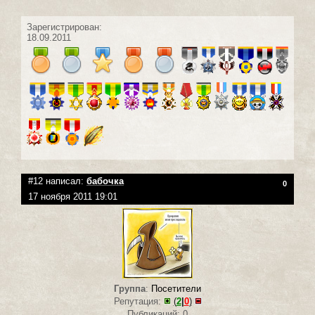
Зарегистрирован:
18.09.2011
#12 написал:
бабочка
0
17 ноября 2011 19:01
Группа
:
Посетители
Репутация:
(
2
|
0
)
Публикаций: 0