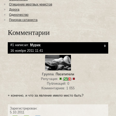
Отмщение мертвых чекистов
Дорога
Одиночество
Призрак сатаниста
Комментарии
#1 написал:
Мурик
0
16 ноября 2011 11:41
Группа
:
Посетители
Репутация:
(
25
|
0
)
Публикаций: 0
Комментариев: 1 055
+ конечно, и что за явление имело место быть?
Зарегистрирован:
5.10.2011