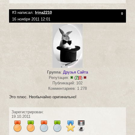
#3 написал:
Irina2210
0
16 ноября 2011 12:01
Группа
:
Друзья Сайта
Репутация:
(
7
|
0
)
Публикаций: 102
Комментариев: 1 278
Это плюс. Необычайно оригинально!
Зарегистрирован:
19.10.2011