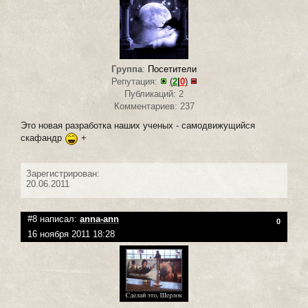
Группа
:
Посетители
Репутация:
(
2
|
0
)
Публикаций: 2
Комментариев: 237
Это новая разработка наших ученых - самодвижущийся
скафандр
+
Зарегистрирован:
20.06.2011
#8 написал:
anna-ann
0
16 ноября 2011 18:28