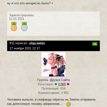
ну и что это интересно было? +
Зарегистрирован:
12.01.2011
#11 написал:
olqa.weles
+1
17 ноября 2011 12:17
Группа
:
Друзья Сайта
Репутация:
(
13
|
0
)
Публикаций: 819
Комментариев: 4 951
Человека вынули, а скафандр обратно на Землю отправили,
как допотопную технику аборигенов ...
+
...