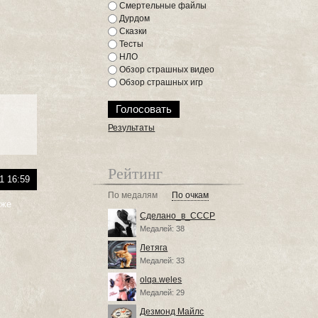
Смертельные файлы
Дурдом
Сказки
Тесты
НЛО
Обзор страшных видео
Обзор страшных игр
Результаты
Рейтинг
1 16:59
По медалям
По очкам
оже
Сделано_в_СССР
Медалей: 38
Летяга
Медалей: 33
olqa.weles
Медалей: 29
Дезмонд Майлс