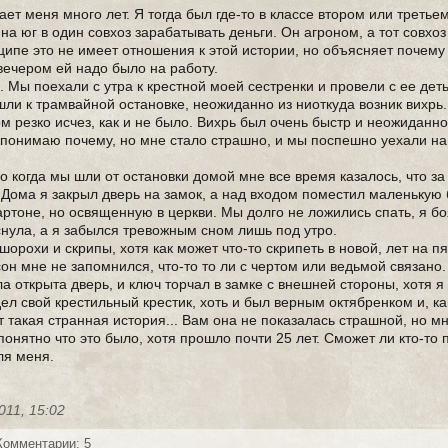
ает меня много лет. Я тогда был где-то в классе втором или третье
на юг в один совхоз зарабатывать деньги. Он агроном, а тот совхо
ципе это не имеет отношения к этой истории, но объясняет почем
вечером ей надо было на работу.
 Мы поехали с утра к крестной моей сестренки и провели с ее де
ли к трамвайной остановке, неожиданно из ниоткуда возник вихрь
м резко исчез, как и не было. Вихрь был очень быстр и неожиданно
не понимаю почему, но мне стало страшно, и мы поспешно уехали н
о когда мы шли от остановки домой мне все время казалось, что за
. Дома я закрыл дверь на замок, а над входом поместил маленькую
артоне, но освященную в церкви. Мы долго не ложились спать, я б
снула, а я забылся тревожным сном лишь под утро.
шорохи и скрипы, хотя как может что-то скрипеть в новой, лет на п
он мне не запомнился, что-то то ли с чертом или ведьмой связано.
а открыта дверь, и ключ торчал в замке с внешней стороны, хотя я
одел свой крестильный крестик, хоть и был верным октябренком и, ка
такая странная история... Вам она не показалась страшной, но мн
понятно что это было, хотя прошло почти 25 лет. Сможет ли кто-то 
ля меня.
011, 15:02
Комментарии: 5