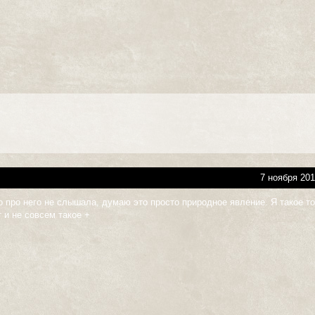
7 ноября 201
о про него не слышала, думаю это просто природное явление. Я такое т
 и не совсем такое +