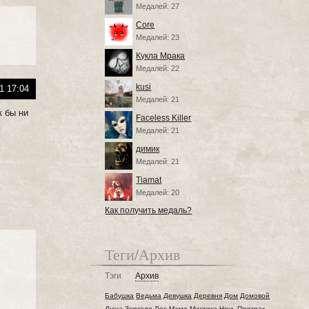
Медалей: 27
Core
Медалей: 23
Кукла Мрака
Медалей: 22
kusi
1 17:04
Медалей: 21
к бы ни
Faceless Killer
Медалей: 21
димик
Медалей: 21
Tiamat
Медалей: 20
Как получить медаль?
Теги/Архив
Тэги
Архив
Бабушка
Ведьма
Девушка
Деревня
Дом
Домовой
Душа
Зеркало
Лес
Мама
Мистика
Ночь
Призрак