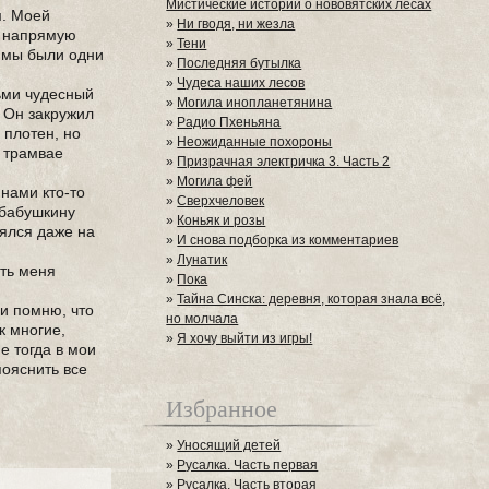
Мистические истории о нововятских лесах
м. Моей
»
Ни гводя, ни жезла
з напрямую
»
Тени
у мы были одни
»
Последняя бутылка
»
Чудеса наших лесов
тьми чудесный
»
Могила инопланетянина
. Он закружил
»
Радио Пхеньяна
 плотен, но
»
Неожиданные похороны
а трамвае
»
Призрачная электричка 3. Часть 2
»
Могила фей
 нами кто-то
»
Сверхчеловек
 бабушкину
»
Коньяк и розы
оялся даже на
»
И снова подборка из комментариев
»
Лунатик
ять меня
»
Пока
»
Тайна Синска: деревня, которая знала всё,
 и помню, что
но молчала
к многие,
»
Я хочу выйти из игры!
е тогда в мои
пояснить все
Избранное
»
Уносящий детей
»
Русалка. Часть первая
»
Русалка. Часть вторая