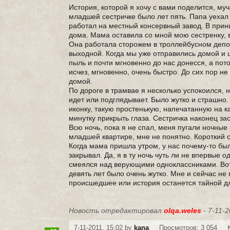
История, которой я хочу с вами поделится, муч
младшей сестричке было лет пять. Папа уехал 
работал на местный консервный завод. В прин
дома. Мама оставила со мной мою сестренку, 
Она работала сторожем в троллейбусном депо.
выходной. Когда мы уже отправились домой и ш
пыль и почти мгновенно до нас донесся, а пото
исчез, мгновенно, очень быстро. До сих пор 
домой.
По дороге в трамвае я несколько успокоился, н
идет или подглядывает. Было жутко и страшно
иконку, такую простенькую, напечатанную на к
минутку прикрыть глаза. Сестричка наконец за
Всю ночь, пока я не спал, меня пугали ночные 
младшей квартире, мне не понятно. Короткий с
Когда мама пришла утром, у нас почему-то был
закрывал. Да, я в ту ночь чуть ли не впервые 
смеялся над верующими одноклассниками. Вот 
девять лет было очень жутко. Мне и сейчас не 
происшедшее или история останется тайной д
Новость отредактировал
olqa.weles
- 7-11-2
7-11-2011, 15:02 by
kana
Просмотров: 3 054