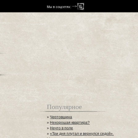
-->
Мы в соцсетях:
Популярное
»
Чертовщина
»
Нехорошая квартира?
»
Нечто в поле
»
«Три дня плутал и вернулся седой».