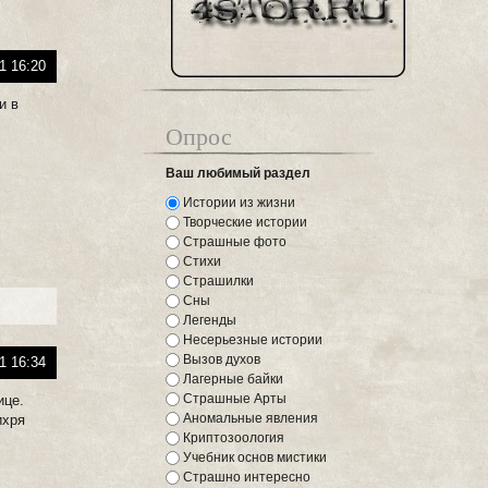
1 16:20
и в
Опрос
Ваш любимый раздел
Истории из жизни
Творческие истории
Страшные фото
Стихи
Страшилки
Сны
Легенды
Несерьезные истории
Вызов духов
1 16:34
Лагерные байки
Страшные Арты
ице.
Аномальные явления
ихря
Криптозоология
Учебник основ мистики
Страшно интересно