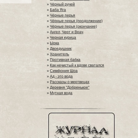
»
Чёрный ручей
»
Баба Яга
»
Чёрные перья
»
Чёрные перья (продолжение)
»
Чёрные перья (окончание)
»
Ангел, Черт и Врач
»
Черная курица
»
Ырка
»
Двоедушник
»
Хранитель
»
Противная бабка
»
Как нечистый к вдове сватался
»
Симфония Шоа
»
Ад - это вода
»
Рассказы о мертвецах
»
Деревня "Добренькое"
»
Мутная вода