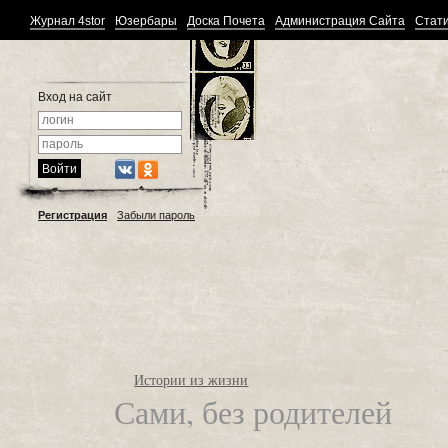
Журнал 4stor
Юзербары
Доска Почета
Администрация Сайта
Стати
Вход на сайт
Регистрация
Забыли пароль
Истории из жизни
Сами, без родителей