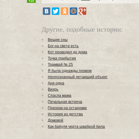
+10
Другие, подобные истории:
Вещие сны
Бог на свете есть
Кот проводил до дома
Точка прибытия
Трамвай № 25
Я была однажды гномом
Неопознанный летающий объект
Аня одна
Вихрь
Спасла мама
Печальная встреча
Призрак на остановке
История из детства
Домовой
Как бабуля черта шваброй била