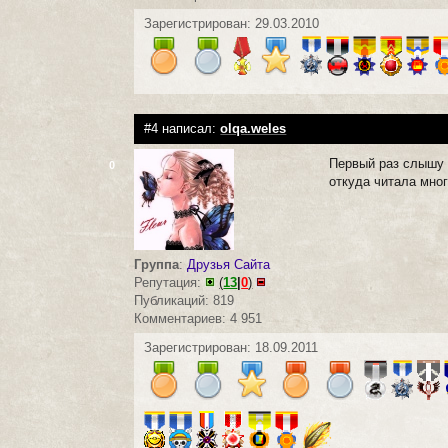
Зарегистрирован: 29.03.2010
#4 написал:
olqa.weles
Первый раз слышу 
0
откуда читала мног
Группа
:
Друзья Сайта
Репутация:
(
13
|
0
)
Публикаций: 819
Комментариев: 4 951
Зарегистрирован: 18.09.2011