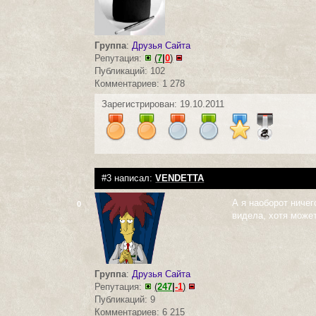
Группа
:
Друзья Сайта
Репутация:
(
7
|
0
)
Публикаций: 102
Комментариев: 1 278
Зарегистрирован: 19.10.2011
#3 написал:
VENDETTA
А я наоборот ничег
0
видела, хотя может
Группа
:
Друзья Сайта
Репутация:
(
247
|
-1
)
Публикаций: 9
Комментариев: 6 215