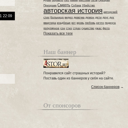
Смерть
Призраки
Собака
Убийство
авторская история
авторский
1 22:09
стих
больница
видео
девочка
демон
дети
друг
дух
квартира
кладбище
кот
кровь
любовь
нечто
подруга
популярное
сон
стих
страх
существо
ужас
фото
Показать все теги
Наш баннер
Понравился сайт страшных историй?
Поставь один из баннеров у себя на сайте.
Список баннеров
→
От спонсоров