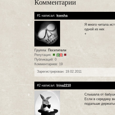
Комментарии
#1 написал:
ksesha
Я много читала ист
0
одной из них
+
Группа
:
Посетители
Репутация:
(
0
|
0
)
Публикаций: 0
Комментариев: 19
Зарегистрирован: 19.02.2011
#2 написал:
Irina2210
Слышала от бабушек
0
Если в середину ви
подальше держатьс