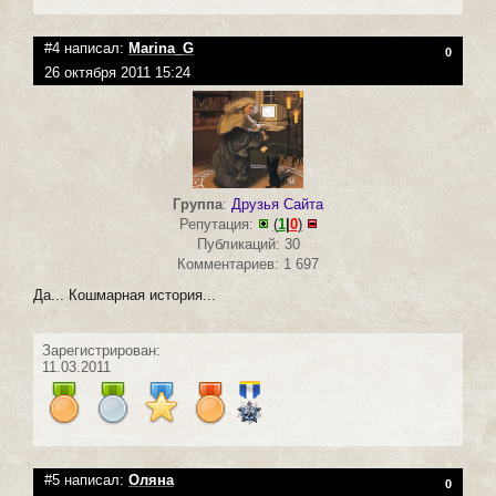
#4 написал:
Marina_G
0
26 октября 2011 15:24
Группа
:
Друзья Сайта
Репутация:
(
1
|
0
)
Публикаций: 30
Комментариев: 1 697
Да... Кошмарная история...
Зарегистрирован:
11.03.2011
#5 написал:
Оляна
0