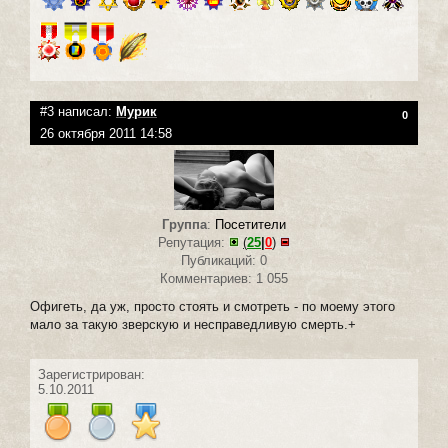
#3 написал:
Мурик
0
26 октября 2011 14:58
Группа
:
Посетители
Репутация:
(
25
|
0
)
Публикаций: 0
Комментариев: 1 055
Офигеть, да уж, просто стоять и смотреть - по моему этого
мало за такую зверскую и несправедливую смерть.+
Зарегистрирован:
5.10.2011