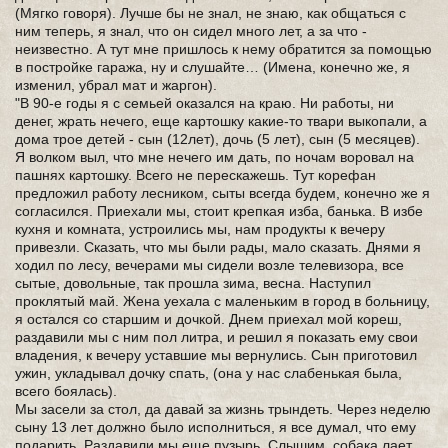
(Мягко говоря). Лучше бы не знал, не знаю, как общаться с
ним теперь, я знал, что он сидел много лет, а за что -
неизвестно. А тут мне пришлось к нему обратится за помощью
в постройке гаража, ну и слушайте… (Имена, конечно же, я
изменил, убрал мат и жаргон).
"В 90-е годы я с семьей оказался на краю. Ни работы, ни
денег, жрать нечего, еще картошку какие-то твари выкопали, а
дома трое детей - сын (12лет), дочь (5 лет), сын (5 месяцев).
Я волком выл, что мне нечего им дать, по ночам воровал на
пашнях картошку. Всего не перескажешь. Тут корефан
предложил работу лесником, сыты всегда будем, конечно же я
согласился. Приехали мы, стоит крепкая изба, банька. В избе
кухня и комната, устроились мы, нам продукты к вечеру
привезли. Сказать, что мы были рады, мало сказать. Днями я
ходил по лесу, вечерами мы сидели возле телевизора, все
сытые, довольные, так прошла зима, весна. Наступил
проклятый май. Жена уехала с маленьким в город в больницу,
я остался со старшим и дочкой. Днем приехал мой кореш,
раздавили мы с ним пол литра, и решил я показать ему свои
владения, к вечеру уставшие мы вернулись. Сын приготовил
ужин, укладывал дочку спать, (она у нас слабенькая была,
всего боялась).
Мы засели за стол, да давай за жизнь трындеть. Через неделю
сыну 13 лет должно было исполниться, я все думал, что ему
подарить. Раздавили мы еще пузырь. Слышим, собака лает,