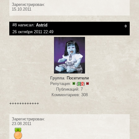
Зарегистрирован:
15.10.2011
#8 написал:
Astrid
0
26 октября 2011 22:49
Группа
:
Посетители
Репутация:
(
0
|
0
)
Публикаций: 7
Комментариев: 308
++++++++++++
Зарегистрирован:
23.08.2011