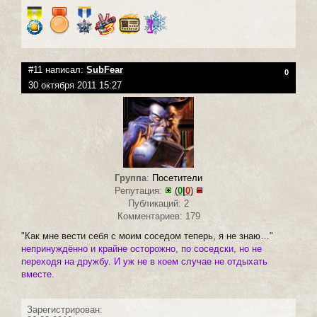
#11 написал:
SubFear
0
30 октября 2011 15:27
Группа
:
Посетители
Репутация:
(
0
|
0
)
Публикаций: 2
Комментариев: 179
"Как мне вести себя с моим соседом теперь, я не знаю…"
непринуждённо и крайне осторожно, по соседски, но не
переходя на дружбу. И уж не в коем случае не отдыхать
вместе.
Зарегистрирован: