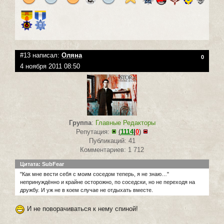
#13 написал:
Оляна
0
4 ноября 2011 08:50
Группа
:
Главные Редакторы
Репутация:
(
1114
|
0
)
Публикаций: 41
Комментариев: 1 712
Цитата: SubFear
"Как мне вести себя с моим соседом теперь, я не знаю…"
непринуждённо и крайне осторожно, по соседски, но не переходя на
дружбу. И уж не в коем случае не отдыхать вместе.
И не поворачиваться к нему спиной!