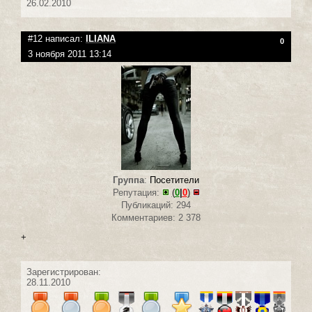
26.02.2010
#12 написал:
ILIANA
0
3 ноября 2011 13:14
Группа
:
Посетители
Репутация:
(
0
|
0
)
Публикаций: 294
Комментариев: 2 378
+
Зарегистрирован:
28.11.2010