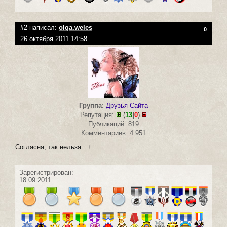
#2 написал:
olqa.weles
0
26 октября 2011 14:58
Группа
:
Друзья Сайта
Репутация:
(
13
|
0
)
Публикаций: 819
Комментариев: 4 951
Согласна, так нельзя...+...
Зарегистрирован:
18.09.2011