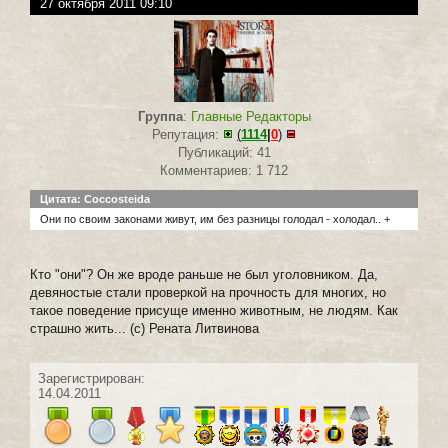
27 октября 2011 09:10
Группа
:
Главные Редакторы
Репутация:
(
1114
|
0
)
Публикаций: 41
Комментариев: 1 712
Цитата: Coccosteida
Они по своим законами живут, им без разницы голодал - холодал.. +
Кто "они"? Он же вроде раньше не был уголовником. Да,
девяностые стали проверкой на прочность для многих, но
такое поведение присуще именно животным, не людям. Как
страшно жить... (с) Рената Литвинова
Зарегистрирован:
14.04.2011