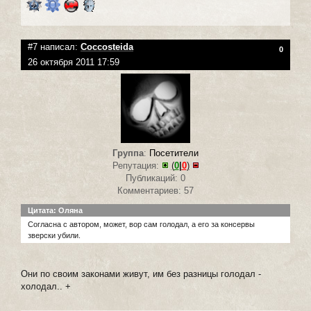
#7 написал:
Coccosteida
0
26 октября 2011 17:59
Группа
:
Посетители
Репутация:
(
0
|
0
)
Публикаций: 0
Комментариев: 57
Цитата: Оляна
Согласна с автором, может, вор сам голодал, а его за консервы
зверски убили.
Они по своим законами живут, им без разницы голодал -
холодал.. +