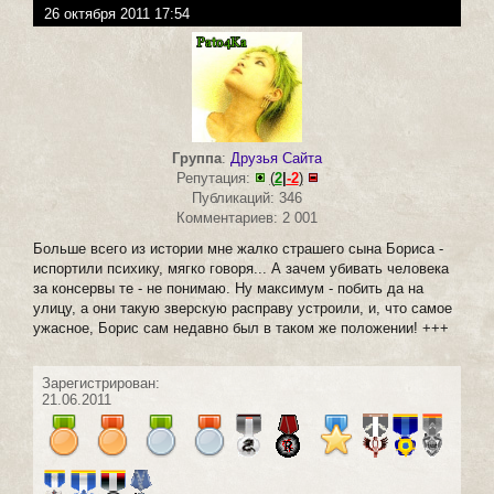
26 октября 2011 17:54
Группа
:
Друзья Сайта
Репутация:
(
2
|
-2
)
Публикаций: 346
Комментариев: 2 001
Больше всего из истории мне жалко страшего сына Бориса -
испортили психику, мягко говоря... А зачем убивать человека
за консервы те - не понимаю. Ну максимум - побить да на
улицу, а они такую зверскую расправу устроили, и, что самое
ужасное, Борис сам недавно был в таком же положении! +++
Зарегистрирован:
21.06.2011