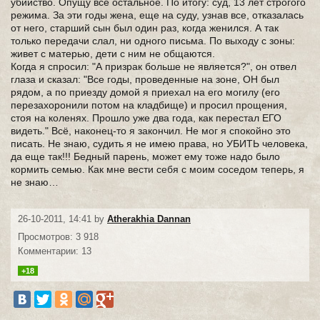
убийство. Опущу все остальное. По итогу: суд, 13 лет строгого
режима. За эти годы жена, еще на суду, узнав все, отказалась
от него, старший сын был один раз, когда женился. А так
только передачи слал, ни одного письма. По выходу с зоны:
живет с матерью, дети с ним не общаются.
Когда я спросил: "А призрак больше не является?", он отвел
глаза и сказал: "Все годы, проведенные на зоне, ОН был
рядом, а по приезду домой я приехал на его могилу (его
перезахоронили потом на кладбище) и просил прощения,
стоя на коленях. Прошло уже два года, как перестал ЕГО
видеть." Всё, наконец-то я закончил. Не мог я спокойно это
писать. Не знаю, судить я не имею права, но УБИТЬ человека,
да еще так!!! Бедный парень, может ему тоже надо было
кормить семью. Как мне вести себя с моим соседом теперь, я
не знаю…
26-10-2011, 14:41 by
Atherakhia Dannan
Просмотров: 3 918
Комментарии: 13
+18