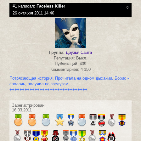
#1 написал:
Faceless Killer
0
26 октября 2011 14:46
Группа
:
Друзья Сайта
Репутация: Выкл.
Публикаций: 439
Комментариев: 4 150
Потрясающая история. Прочитала на одном дыхании. Борис -
сволочь, получил по заслугам.
+++++++++++++++++++++++++++++++
Зарегистрирован:
16.03.2011