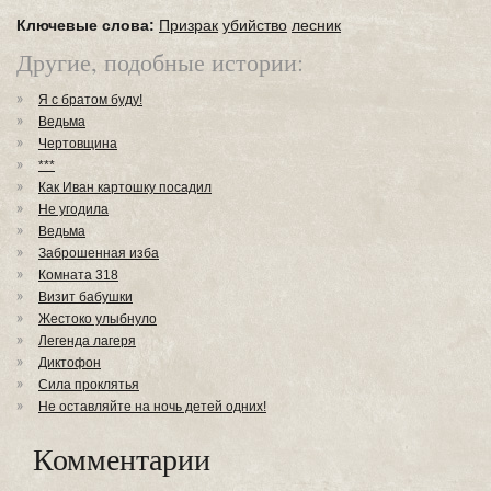
Ключевые слова:
Призрак
убийство
лесник
Другие, подобные истории:
Я с братом буду!
Ведьма
Чертовщина
***
Как Иван картошку посадил
Не угодила
Ведьма
Заброшенная изба
Комната 318
Визит бабушки
Жестоко улыбнуло
Легенда лагеря
Диктофон
Сила проклятья
Не оставляйте на ночь детей одних!
Комментарии