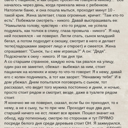
началось через день, когда приехала жена с ребенком.
Натопили баню, и она пошла мыться, проходит минут 10 -
такой крик. Жена залетает, глаза огромные, кричит: ”Там кто-то
есть”. Побежали смотреть - никого. Давай выспрашивать ее:
”Намылила голову, чувствую - кто-то рядом, не успела
подумать, как толчок в спину, глаза промыла - никого". Я над
ней посмеялся - не поверил. Легли спать, сынок младший
бегал, а потом подходит к окошку, смотрит в него и делает
тютю(ладошками закроет лицо и откроет) и смеется. Жена
спрашивает: "Сынок, ты с кем играешь?" А он: "Дядя".
Подскочили к окну - никого. И так дня три.
А со старшим странное, каждую ночь так рвался на улицу,
один раз не заметил, сбежал - выбежал за ним, стоит
пацанчик на коленях и кому-то что-то говорит. Я к нему, давай
его с колен поднимать, а тот как заорет: ”Ненавижу тебя!” И в
дом убежал. Днем попытался поговорить с сыном, тот
рассказал, что видит того мужика постоянно и днем, и ночью,
просто стоит рядом и смотрит, везде, даже в туалете рядом
стоит.
Я конечно же не поверил, сказал, если бы он приходил, то к
нему, а не к сыну, ты то при чем. Проходит еще два дня,
старший ничего не ест, лежит все время. Пошел значит на
обход, иду потихоньку, смотрю по сторонам и тут ПРЯМО
посреди белого дня среди деревьев стоит ОН. Я зажмурился,