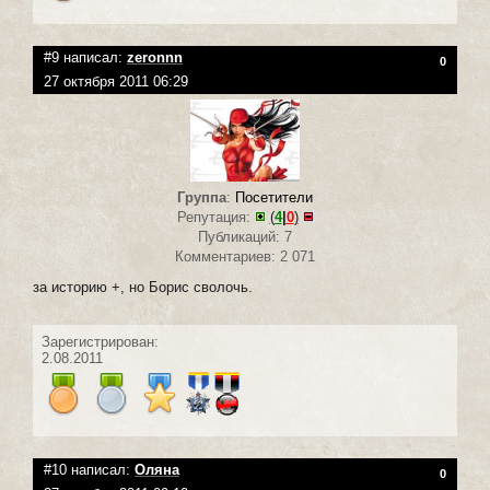
#9 написал:
zeronnn
0
27 октября 2011 06:29
Группа
:
Посетители
Репутация:
(
4
|
0
)
Публикаций: 7
Комментариев: 2 071
за историю +, но Борис сволочь.
Зарегистрирован:
2.08.2011
#10 написал:
Оляна
0