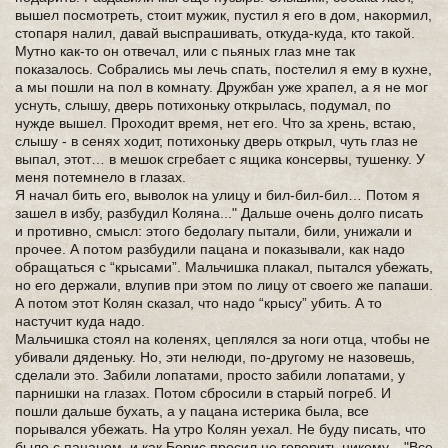
вышел посмотреть, стоит мужик, пустил я его в дом, накормил,
стопаря налил, давай выспрашивать, откуда-куда, кто такой.
Мутно как-то он отвечал, или с пьяных глаз мне так
показалось. Собрались мы лечь спать, постелил я ему в кухне,
а мы пошли на пол в комнату. Дружбан уже храпел, а я не мог
уснуть, слышу, дверь потихоньку открылась, подумал, по
нужде вышел. Проходит время, нет его. Что за хрень, встаю,
слышу - в сенях ходит, потихоньку дверь открыл, чуть глаз не
выпал, этот… в мешок сгребает с ящика консервы, тушенку. У
меня потемнело в глазах.
Я начал бить его, выволок на улицу и бил-бил-бил… Потом я
зашел в избу, разбудил Коляна..." Дальше очень долго писать
и противно, смысл: этого бедолагу пытали, били, унижали и
прочее. А потом разбудили пацана и показывали, как надо
обращаться с “крысами”. Мальчишка плакал, пытался убежать,
но его держали, влупив при этом по лицу от своего же папаши.
А потом этот Колян сказал, что надо “крысу” убить. А то
настучит куда надо.
Мальчишка стоял на коленях, цеплялся за ноги отца, чтобы не
убивали дяденьку. Но, эти нелюди, по-другому не назовешь,
сделали это. Забили лопатами, просто забили лопатами, у
парнишки на глазах. Потом сбросили в старый погреб. И
пошли дальше бухать, а у пацана истерика была, все
порывался убежать. На утро Колян уехал. Не буду писать, что
было с пацаном, и как Борис просил не говорить никому... "Все