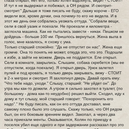
глаза открыл, нет его, только хотел вздохнуть, видит - СТОИТ!
И тут я не выдержал и побежал, а ОН рядом. И смотрит-
смотрит." Дальше я тоже писать не буду, скажу короче - ЕГО
видели все, кроме дочки, она почему-то его не видела. И в
этот же день они собрались уезжать оттуда. "Собрали вещи,
сели в свой уазик и поехали. Не проехали и километра -
заглохла машина. Как не пытались завести - никак. Пешком не
дойдешь - больше 100 км. Пришлось вернуться. Жена выла в
голос, мне казалось, я схожу с ума.
Только старший спокойно: "Да не отпустит он нас". Жена еще
громче. Она то понять не может, откуда это, что это. Подошли
к избе, а зайти не можем. Дверь не поддается. Еле открыл.
Сели в комнате, закрылись. Слышим, собака скребется (мы ее
отпустили, когда поехали). Я открыл дверь, Урюк залетел
пулей и под кровать, я только дверь закрывать, вижу - СТОИТ
в 2-х метрах и смотрит. Я захлопнул дверь. Давай орать ему:
"Что тебе надо, уходи." Слышу, старший: "Не уйдет он". До
утра мы как-то дожили. А утром я сильно захотел в туалет, (по
большому - дома как-то неудобно) решил выйти. Сходил, иду к
дому и тут слышу, мой старший говорит: "Похоронить его
надо"." Не буду писать, как он его оттуда доставал, мне
самому плохо было это слушать. Скажу только, что ОН рядом
был, он его боковым зрением видел. Закопал, а через два
часа приехали менты. Оказывается, Колян по приезду в
поселок убил еще одного и при задержании рассказал про это