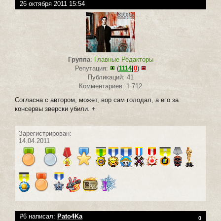
26 октября 2011 15:54
Группа
:
Главные Редакторы
Репутация:
(
1114
|
0
)
Публикаций: 41
Комментариев: 1 712
Согласна с автором, может, вор сам голодал, а его за
консервы зверски убили. +
Зарегистрирован:
14.04.2011
#6 написал:
Pato4Ka
0