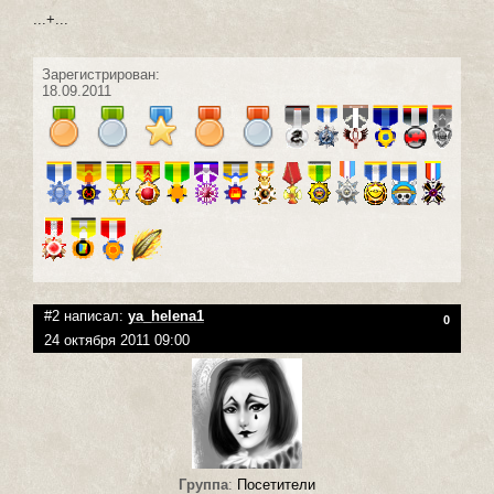
...+...
Зарегистрирован:
18.09.2011
#2 написал:
ya_helena1
0
24 октября 2011 09:00
Группа
:
Посетители