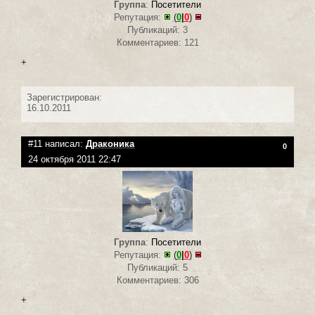
Группа
:
Посетители
Репутация:
(
0
|
0
)
Публикаций: 3
Комментариев: 121
+
Зарегистрирован:
16.10.2011
#11 написал:
Драконика
0
24 октября 2011 22:47
Группа
:
Посетители
Репутация:
(
0
|
0
)
Публикаций: 5
Комментариев: 306
+