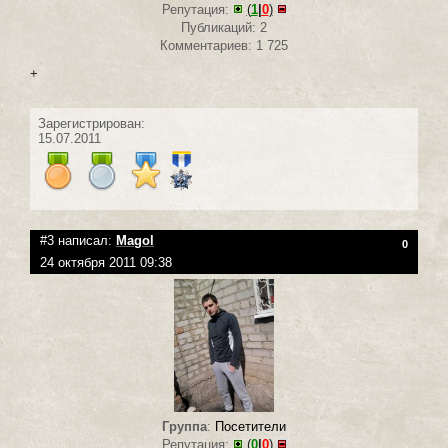
Репутация:
(
1
|
0
)
Публикаций: 2
Комментариев: 1 725
+
Зарегистрирован:
15.07.2011
#3 написал:
Magol
0
24 октября 2011 09:38
Группа
:
Посетители
Репутация:
(
0
|
0
)