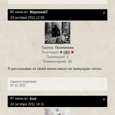
#6 написал:
Маринка67
0
24 октября 2011 12:58
Группа
:
Посетители
Репутация:
(
0
|
0
)
Публикаций: 6
Комментариев: 86
Я рассказываю из своей жизни,никого не принуждаю читать
Зарегистрирован:
20.10.2011
#7 написал:
kusi
0
24 октября 2011 14:11