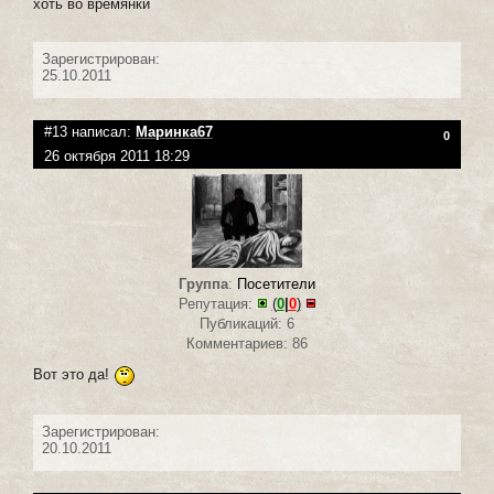
хоть во времянки
Зарегистрирован:
25.10.2011
#13 написал:
Маринка67
0
26 октября 2011 18:29
Группа
:
Посетители
Репутация:
(
0
|
0
)
Публикаций: 6
Комментариев: 86
Вот это да!
Зарегистрирован:
20.10.2011