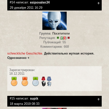
#14 написал:
esipovalen34
0
29 декабря 2011 16:29
Группа
:
Посетители
Репутация:
(
1
|
0
)
Публикаций: 55
Комментариев: 668
schreckliche Geschichte
.
Действительно жуткая история.
Однозначно +
Зарегистрирован:
18.12.2011
#15 написал:
supik
0
18 марта 2019 08:33