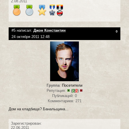
2.08.2011
#5 написал:
Джон Константин
0
24 октября 2011 12:48
Группа
:
Посетители
Репутация:
(
0
|
0
)
Публикаций: 0
Комментариев: 271
Дом на кладбище? Банальщина...
Зарегистрирован:
22.06.2011