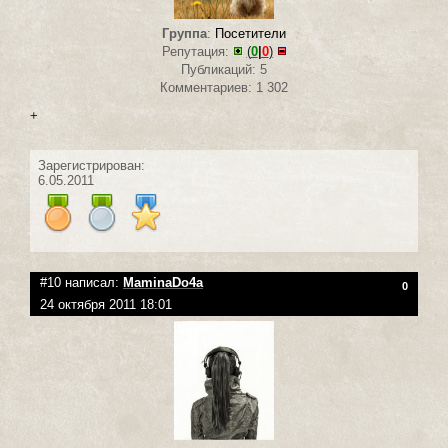
Группа
:
Посетители
Репутация:
(
0
|
0
)
Публикаций: 5
Комментариев: 1 302
+
Зарегистрирован:
6.05.2011
#10 написал:
MaminaDo4a
0
24 октября 2011 18:01