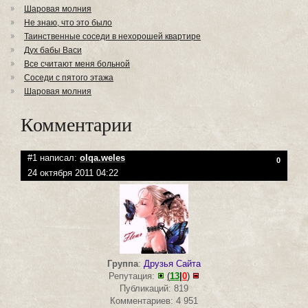
Шаровая молния
Не знаю, что это было
Таинственные соседи в нехорошей квартире
Дух бабы Васи
Все считают меня больной
Соседи с пятого этажа
Шаровая молния
Комментарии
#1 написал:
olqa.weles
0
24 октября 2011 04:22
Группа
:
Друзья Сайта
Репутация:
(
13
|
0
)
Публикаций: 819
Комментариев: 4 951