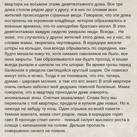
квартира на восьмом этаже девятиэтажного дома. Все три
дома стояли рядом друг к другу, и в них по словам всех
жителей происходили странные вещи. Говорили, что эти дома
построены на огромном кладбище, которое образовалось в
военные времена, что-то наподобие братских могил. В этих
девятиэтажках каждую неделю умирали люди. Всегда... Не
знаю, что случалось у других жителей этого дома, но у нас, по
словам мамы, творилась чертовщина. В коридоре висели
шторы на кольцах, они всегда обрывались по середине, как-
будто мешали кому-то, хотя никаких сквозняков не было, все
окна закрыты. Там образовывался как-будто проход, и кошки
всегда рычали и шипели на эти шторки. Во время грозы перед
балконом я увидела светящийся круглый шарик. Он повисел
минут пять и исчез. Тогда я не понимала, что это, теперь
думаю - шаровая молния, а там кто его знает. В этой квартире
очень сильно заболел мой дедушка тяжелой болезнью. Мама
говорила, что в квартиру приходили даже измерять
аномальные зоны. Счетчик зашкаливал. Слава богу мы
переехали с той квартиры, продали и купили две новых. Но я
никогда не забуду ту ночь. Один отрывок из моей памяти -
темная комната, мама спит рядом, лишь в коридоре горит
свет. В проходе стоит нечто - темный силует высокого роста в
плаще с капюшоном на голове. Дальше пропасть -
совершенно ничего не помню...