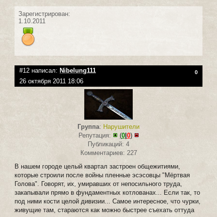
Зарегистрирован:
1.10.2011
#12 написал:
Nibelung111
0
26 октября 2011 18:06
Группа
:
Нарушители
Репутация:
(
0
|
0
)
Публикаций: 4
Комментариев: 227
В нашем городе целый квартал застроен общежитиями,
которые строили после войны пленные эсэсовцы "Мёртвая
Голова". Говорят, их, умиравших от непосильного труда,
закапывали прямо в фундаментных котлованах... Если так, то
под ними кости целой дивизии... Самое интересное, что чурки,
живущие там, стараются как можно быстрее съехать оттуда