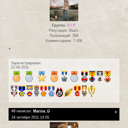
Группа
:
V.I.P.
Репутация: Выкл.
Публикаций: 358
Комментариев: 7 436
+
Зарегистрирован:
23.09.2011
#8 написал:
Marina_G
0
24 октября 2011 14:55