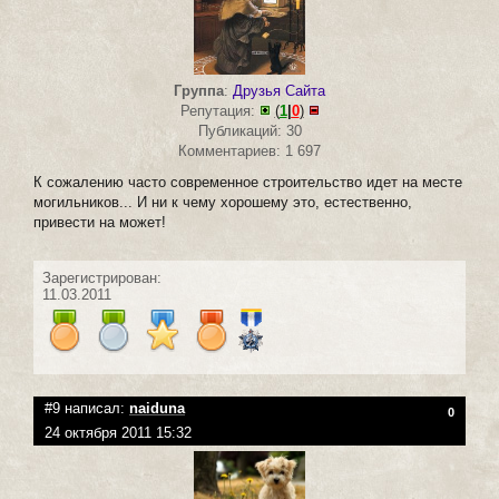
Группа
:
Друзья Сайта
Репутация:
(
1
|
0
)
Публикаций: 30
Комментариев: 1 697
К сожалению часто современное строительство идет на месте
могильников... И ни к чему хорошему это, естественно,
привести на может!
Зарегистрирован:
11.03.2011
#9 написал:
naiduna
0
24 октября 2011 15:32