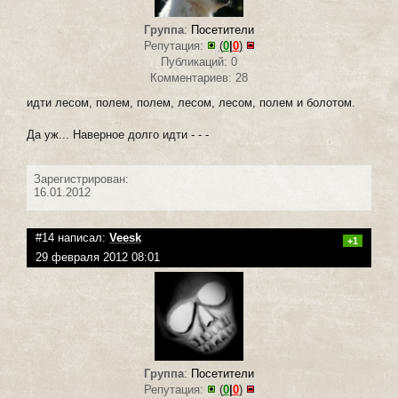
Группа
:
Посетители
Репутация:
(
0
|
0
)
Публикаций: 0
Комментариев: 28
идти лесом, полем, полем, лесом, лесом, полем и болотом.
Да уж... Наверное долго идти - - -
Зарегистрирован:
16.01.2012
#14 написал:
Veesk
+1
29 февраля 2012 08:01
Группа
:
Посетители
Репутация:
(
0
|
0
)