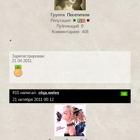
Группа
:
Посетители
Репутация:
(
2
|
0
)
Публикаций: 8
Комментариев: 408
+
Зарегистрирован:
21.04.2011
#10 написал:
olqa.weles
+1
21 октября 2011 00:12