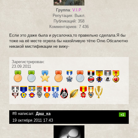
Группа
:
V.I.P.
Репутация: Выкл.
Публикаций: 358
Комментариев: 7 436
Если это даже была и русалочка,то правельно сделала.Я бы
тоже на её месте огрела бы назойливую тётю Олю.Обсалютно
никакой мистификации не вижу-
Зарегистрирован:
23.09.2011
#8 написал:
Даш_ка
+1
19 октября 2011 17:43