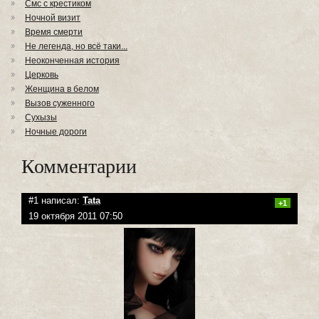
Смс с крестиком
Ночной визит
Время смерти
Не легенда, но всё таки...
Неоконченная история
Церковь
Женщина в белом
Вызов суженного
Сухызы
Ночные дороги
Комментарии
#1 написал:
Tata
+1
19 октября 2011 07:50