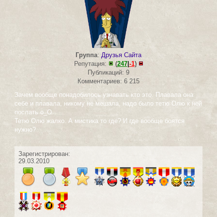
Группа
:
Друзья Сайта
Репутация:
(
247
|
-1
)
Публикаций: 9
Комментариев: 6 215
Зачем вообще понадобилось узнавать кто это. Плавала она
себе и плавала, никому не мешала, надо было тетю Олю к ней
послать о_О
Тетю Олю жалко. А мистика то где? И где вообще боятся
нужно?
Зарегистрирован:
29.03.2010