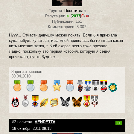
Группа
:
Посетители
Репутация:
(
2033
|
0
)
Публикаций: 151
Комментариев: 3 307
Нууу... Отчасти девушку можно понять. Если б я приехала
куда-нибудь купаться, и за мной принялась бы гоняться какая-
нить местная тетка, я б ей скорее всего тоже врезала!
Ладно, поскольку это первая история, которую я седня
прочитала, пусть будет +
Зарегистрирован:
30.04.2010
#2 написал:
VENDETTA
+1
19 октября 2011 09:13