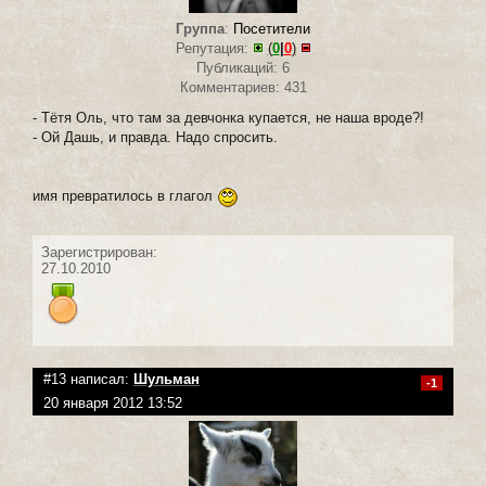
Группа
:
Посетители
Репутация:
(
0
|
0
)
Публикаций: 6
Комментариев: 431
- Тётя Оль, что там за девчонка купается, не наша вроде?!
- Ой Дашь, и правда. Надо спросить.
имя превратилось в глагол
Зарегистрирован:
27.10.2010
#13 написал:
Шульман
-1
20 января 2012 13:52