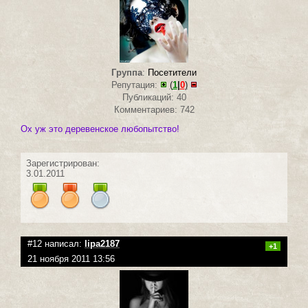
Группа
:
Посетители
Репутация:
(
1
|
0
)
Публикаций: 40
Комментариев: 742
Ох уж это деревенское любопытство!
Зарегистрирован:
3.01.2011
#12 написал:
lipa2187
+1
21 ноября 2011 13:56