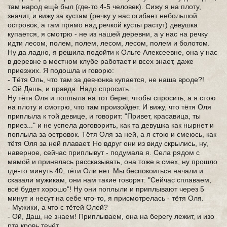
там народ ещё был (где-то 4-5 человек). Сижу я на плоту,
значит, и вижу за кустам (речку у нас огибает небольшой
островок, а там прямо над речкой кусты растут) девушка
купается, я смотрю - не из нашей деревни, а у нас на речку
идти лесом, полем, полем, лесом, лесом, полем и болотом.
Ну да ладно, я решила подойти к Ольге Алексеевне, она у нас
в деревне в местном клубе работает и всех знает, даже
приезжих. Я подошла и говорю:
- Тётя Оль, что там за девчонка купается, не наша вроде?!
- Ой Дашь, и правда. Надо спросить.
Ну тётя Оля и поплыла на тот берег, чтобы спросить, а я стою
на плоту и смотрю, что там произойдет. И вижу, что тётя Оля
приплыла к той девице, и говорит: "Привет, красавица, ты
приез..." и не успела договорить, как та девушка как нырнет и
поплыла за островок. Тётя Оля за ней, а я стою и смеюсь, как
тётя Оля за ней плавает. Но вдруг они из виду скрылись, ну,
наверное, сейчас приплывут - подумала я. Села рядом с
мамой и принялась рассказывать, она тоже в смех, ну прошло
где-то минуть 40, тёти Оли нет. Мы беспокоиться начали и
сказали мужикам, они нам такие говорят: "Сейчас сплаваем,
всё будет хорошо"! Ну они поплыли и приплывают через 5
минут и несут на себе что-то, я присмотрелась - тётя Оля.
- Мужики, а что с тётей Олей?
- Ой, Даш, не знаем! Приплываем, она на берегу лежит, и изо
рта кровь течёт.