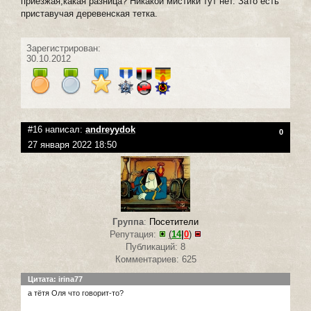
приезжая,какая разница? Никакой мистики тут нет. Зато есть
приставучая деревенская тетка.
Зарегистрирован:
30.10.2012
#16 написал:
andreyydok
0
27 января 2022 18:50
Группа
:
Посетители
Репутация:
(
14
|
0
)
Публикаций: 8
Комментариев: 625
Цитата: irina77
а тётя Оля что говорит-то?