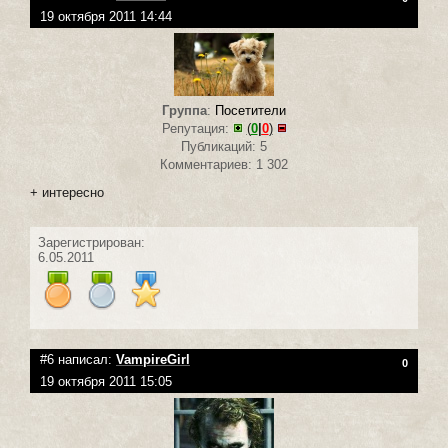
19 октября 2011 14:44
Группа
:
Посетители
Репутация:
(
0
|
0
)
Публикаций: 5
Комментариев: 1 302
+ интересно
Зарегистрирован:
6.05.2011
#6 написал:
VampireGirl
0
19 октября 2011 15:05