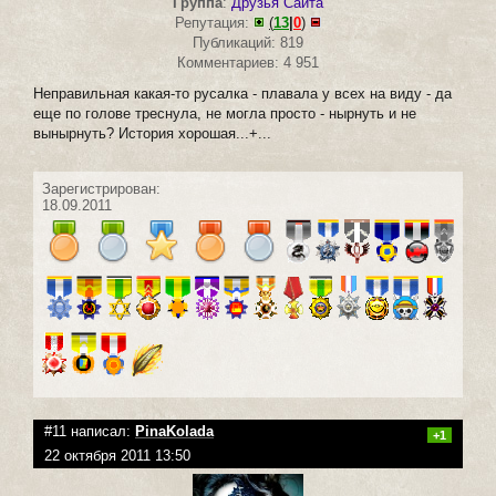
Группа
:
Друзья Сайта
Репутация:
(
13
|
0
)
Публикаций: 819
Комментариев: 4 951
Неправильная какая-то русалка - плавала у всех на виду - да
еще по голове треснула, не могла просто - нырнуть и не
вынырнуть? История хорошая...+...
Зарегистрирован:
18.09.2011
#11 написал:
PinaKolada
+1
22 октября 2011 13:50