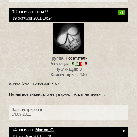
#3 написал:
irina77
+3
19 октября 2011 10:24
Группа
:
Посетители
Репутация:
(
1
|
0
)
Публикаций: 0
Комментариев: 140
а тётя Оля что говорит-то?
Но мы все знаем, кто её ударил... А мы не знаем...
Зарегистрирован:
14.09.2011
#4 написал:
Marina_G
0
19 октября 2011 11:10