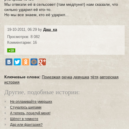
Мы отвезли её в сельсовет (там медпункт) нам сказали, что
сильно ударил её кто-то.
Но мы все знаем, кто её ударил...
19-10-2011, 06:29 by
Даш_ка
Просмотров: 8 082
Комментарии: 16
+18
Ключевые слова:
Приезжая
речка
девушка
тётя
авторская
история
Другие, подобные истории:
Не оплакивайте умерших
Стучалось шипами
А теперь, поцелуй меня!
Шёпот в темноте
Дар или фантазия?