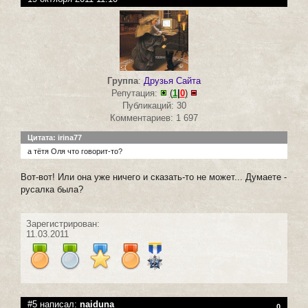
Группа
:
Друзья Сайта
Репутация:
(
1
|
0
)
Публикаций: 30
Комментариев: 1 697
Цитата: irina77
а тётя Оля что говорит-то?
Вот-вот! Или она уже ничего и сказать-то не может... Думаете -
русалка была?
Зарегистрирован:
11.03.2011
#5 написал:
naiduna
0