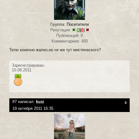
Группа
:
Посетители
Репутация:
(
3
|
0
)
Публикаций: 0
Комментариев: 493
Тетю конечно жалко,но че же тут мистического?
Зарегистрирован:
10.08.2011
#7 написал:
kusi
0
19 октября 2011 16:35