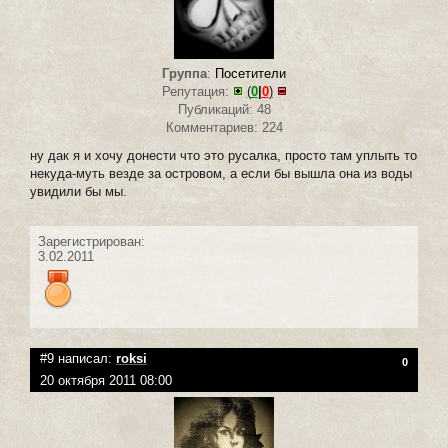
Группа
:
Посетители
Репутация:
(
0
|
0
)
Публикаций: 48
Комментариев: 224
ну дак я и хочу донести что это русалка, просто там уплыть то
некуда-муть везде за островом, а если бы вышла она из воды
увидили бы мы.
Зарегистрирован:
3.02.2011
#9 написал:
roksi
0
20 октября 2011 08:00