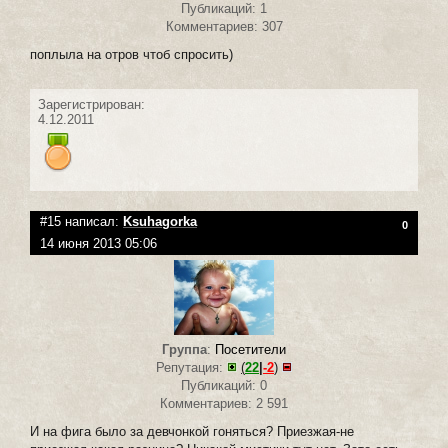
Публикаций: 1
Комментариев: 307
поплыла на отров чтоб спросить)
Зарегистрирован:
4.12.2011
#15 написал:
Ksuhagorka
0
14 июня 2013 05:06
Группа
:
Посетители
Репутация:
(
22
|
-2
)
Публикаций: 0
Комментариев: 2 591
И на фига было за девчонкой гоняться? Приезжая-не