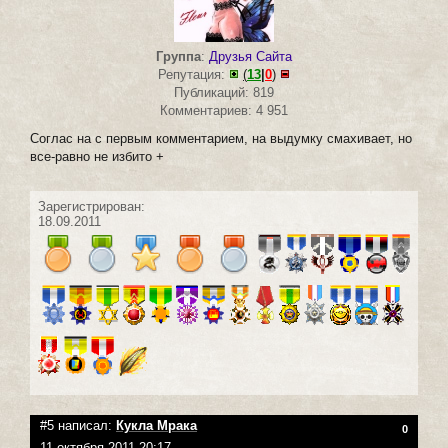
Группа
:
Друзья Сайта
Репутация:
(
13
|
0
)
Публикаций: 819
Комментариев: 4 951
Соглас на с первым комментарием, на выдумку смахивает, но
все-равно не избито +
Зарегистрирован:
18.09.2011
#5 написал:
Кукла Мрака
0
11 октября 2011 20:17