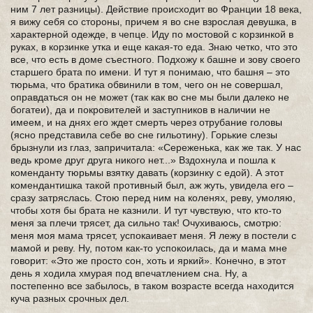
ним 7 лет разницы). Действие происходит во Франции 18 века,
я вижу себя со стороны, причем я во сне взрослая девушка, в
характерной одежде, в чепце. Иду по мостовой с корзинкой в
руках, в корзинке утка и еще какая-то еда. Знаю четко, что это
все, что есть в доме съестного. Подхожу к башне и зову своего
старшего брата по имени. И тут я понимаю, что башня – это
тюрьма, что братика обвинили в том, чего он не совершал,
оправдаться он не может (так как во сне мы были далеко не
богатеи), да и покровителей и заступников в наличии не
имеем, и на днях его ждет смерть через отрубание головы
(ясно представила себе во сне гильотину). Горькие слезы
брызнули из глаз, запричитала: «Сереженька, как же так. У нас
ведь кроме друг друга никого нет...» Вздохнула и пошла к
коменданту тюрьмы взятку давать (корзинку с едой). А этот
комендантишка такой противный был, аж жуть, увидела его –
сразу затряслась. Стою перед ним на коленях, реву, умоляю,
чтобы хотя бы брата не казнили. И тут чувствую, что кто-то
меня за плечи трясет, да сильно так! Очухиваюсь, смотрю:
меня моя мама трясет, успокаивает меня. Я лежу в постели с
мамой и реву. Ну, потом как-то успокоилась, да и мама мне
говорит: «Это же просто сон, хоть и яркий». Конечно, в этот
день я ходила хмурая под впечатлением сна. Ну, а
постепенно все забылось, в таком возрасте всегда находится
куча разных срочных дел.