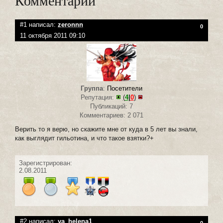
Комментарии
#1 написал:
zeronnn
0
11 октября 2011 09:10
Группа
:
Посетители
Репутация:
(
4
|
0
)
Публикаций: 7
Комментариев: 2 071
Верить то я верю, но скажите мне от куда в 5 лет вы знали,
как выглядит гильотина, и что такое взятки?+
Зарегистрирован:
2.08.2011
#2 написал:
ya_helena1