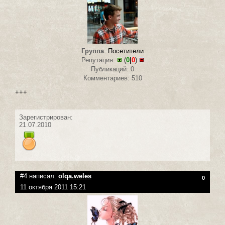
Группа
:
Посетители
Репутация:
(
0
|
0
)
Публикаций: 0
Комментариев: 510
+++
Зарегистрирован:
21.07.2010
#4 написал:
olqa.weles
0
11 октября 2011 15:21