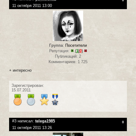
0
11 октября 2011 13:00
Группа
:
Посетители
Репутация:
(
1
|
0
)
Публикаций: 2
Комментариев: 1 725
+ интересно
Зарегистрирован:
15.07.2011
#3 написал:
telega1985
0
11 октября 2011 13:26