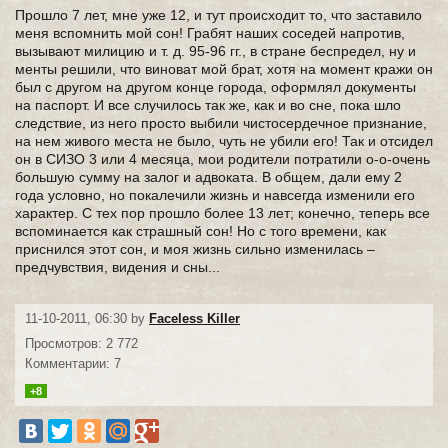
Прошло 7 лет, мне уже 12, и тут происходит то, что заставило
меня вспомнить мой сон! Грабят наших соседей напротив,
вызывают милицию и т. д. 95-96 гг., в стране беспредел, ну и
менты решили, что виноват мой брат, хотя на момент кражи он
был с другом на другом конце города, оформлял документы
на паспорт. И все случилось так же, как и во сне, пока шло
следствие, из него просто выбили чистосердечное признание,
на нем живого места не было, чуть не убили его! Так и отсидел
он в СИЗО 3 или 4 месяца, мои родители потратили о-о-очень
большую сумму на залог и адвоката. В общем, дали ему 2
года условно, но покалечили жизнь и навсегда изменили его
характер. С тех пор прошло более 13 лет; конечно, теперь все
вспоминается как страшный сон! Но с того времени, как
приснился этот сон, и моя жизнь сильно изменилась –
предчувствия, видения и сны...
11-10-2011, 06:30 by
Faceless Killer
Просмотров: 2 772
Комментарии: 7
+8