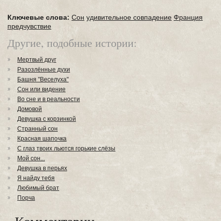
Ключевые слова:
Сон
удивительное совпадение
Франция
предчувствие
Другие, подобные истории:
Мертвый друг
Разозлённые духи
Башня "Веселуха"
Сон или видение
Во сне и в реальности
Домовой
Девушка с корзинкой
Странный сон
Красная шапочка
С глаз твоих льются горькие слёзы
Мой сон...
Девушка в перьях
Я найду тебя
Любимый брат
Порча