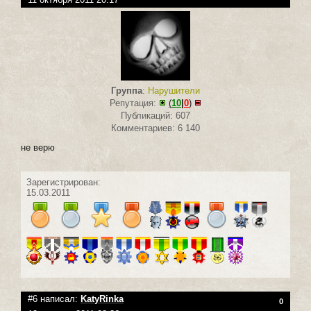
Группа
:
Нарушители
Репутация:
(
10
|
0
)
Публикаций: 607
Комментариев: 6 140
не верю
Зарегистрирован:
15.03.2011
#6 написал:
KatyRinka
0