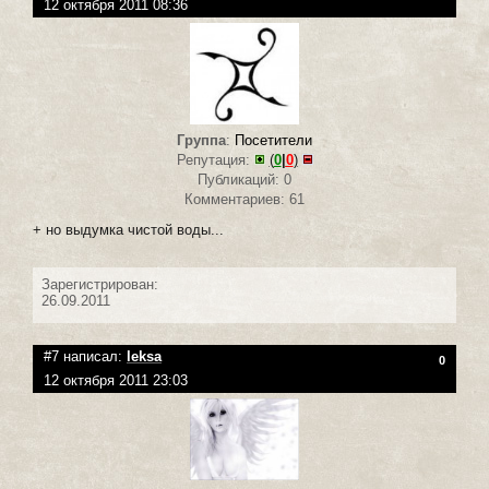
12 октября 2011 08:36
Группа
:
Посетители
Репутация:
(
0
|
0
)
Публикаций: 0
Комментариев: 61
+ но выдумка чистой воды...
Зарегистрирован:
26.09.2011
#7 написал:
leksa
0
12 октября 2011 23:03