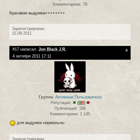
Комментариев: 78
Красивая выдумка++++++++
Зарегистрирован:
15.09.2011
#17 написал:
Jon Black J.R.
0
4 октября 2011 17:11
Группа
:
Активные Пользователи
Репутация:
(
0
|
0
)
Публикаций: 186
Комментариев: 1 145
для выдумки нормально-
Зарегистрирован: