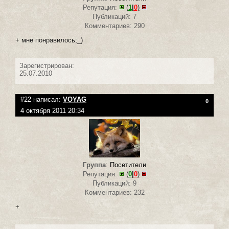
Репутация:
(
1
|
0
)
Публикаций: 7
Комментариев: 290
+ мне понравилось;_)
Зарегистрирован:
25.07.2010
#22 написал:
VOYAG
0
4 октября 2011 20:34
Группа
:
Посетители
Репутация:
(
0
|
0
)
Публикаций: 9
Комментариев: 232
+