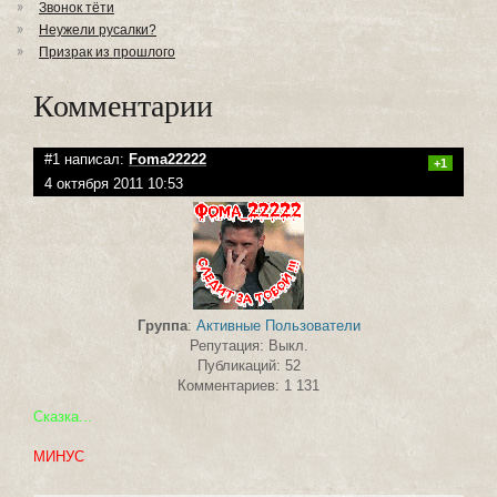
Звонок тёти
Неужели русалки?
Призрак из прошлого
Комментарии
#1 написал:
Foma22222
+1
4 октября 2011 10:53
Группа
:
Активные Пользователи
Репутация: Выкл.
Публикаций: 52
Комментариев: 1 131
Сказка...
МИНУС