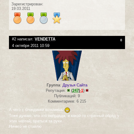
Зарегистрирован:
19.03.2011
#2 написал:
VENDETTA
0
4 октября 2011 10:59
Группа
:
Друзья Сайта
Репутация:
(
247
|
-1
)
Публикаций: 9
Комментариев: 6 215
А чего с блондинки возьмешь
Тоже думаю, что это неправда, и какой-то странный обряд у
этих чертей, браться за руки..
Ничего не ставлю