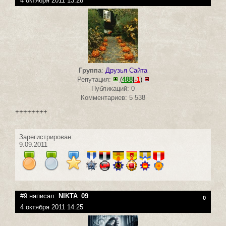
4 октября 2011 13:28
Группа
:
Друзья Сайта
Репутация:
(
488
|
-1
)
Публикаций: 0
Комментариев: 5 538
++++++++
Зарегистрирован:
9.09.2011
#9 написал:
NIKTA_09
0
4 октября 2011 14:25