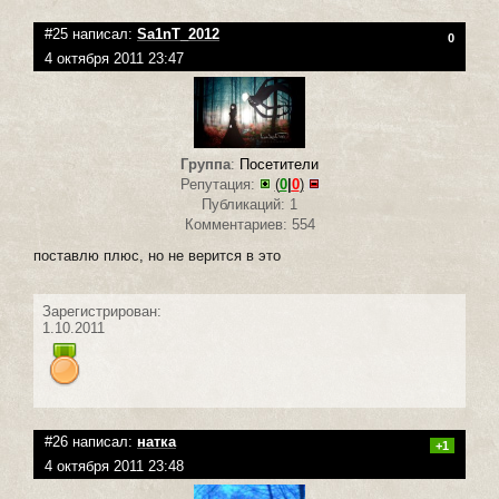
#25 написал:
Sa1nT_2012
0
4 октября 2011 23:47
Группа
:
Посетители
Репутация:
(
0
|
0
)
Публикаций: 1
Комментариев: 554
поставлю плюс, но не верится в это
Зарегистрирован:
1.10.2011
#26 написал:
натка
+1
4 октября 2011 23:48