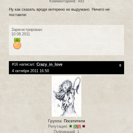
Комментариев: 493
Ну как сказать вроде интерено но выдумано. Ничего не
поставлю
Зарегистрирован:
10.08.2011
#16 написал:
Crazy_in_love
0
4 октября 2011 16:50
Группа
:
Посетители
Репутация:
(
0
|
0
)
Публикаций: 1