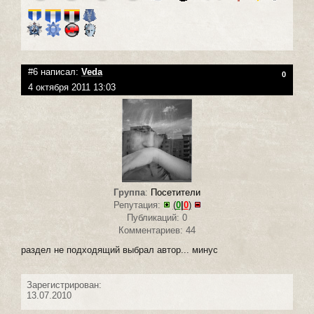
#6 написал:
Veda
0
4 октября 2011 13:03
Группа
:
Посетители
Репутация:
(
0
|
0
)
Публикаций: 0
Комментариев: 44
раздел не подходящий выбрал автор... минус
Зарегистрирован:
13.07.2010