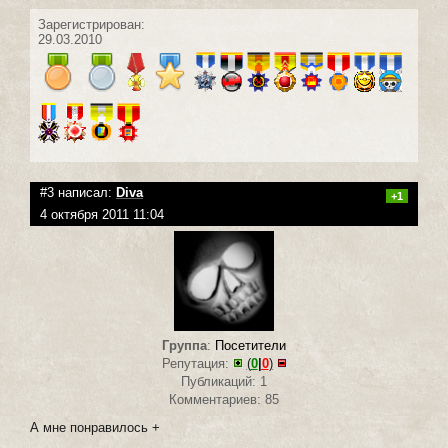
Зарегистрирован:
29.03.2010
#3 написал:
Diva
+1
4 октября 2011 11:04
Группа
:
Посетители
Репутация:
(
0
|
0
)
Публикаций: 1
Комментариев: 85
А мне понравилось +