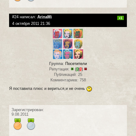
#24 написал:
ArinaMi
+1
4 октября 2011 21:36
Группа
:
Посетители
Репутация:
(
0
|
0
)
Публикаций: 25
Комментариев: 758
Я поставила плюс и вериться,и не очень
Зарегистрирован:
9.08.2011