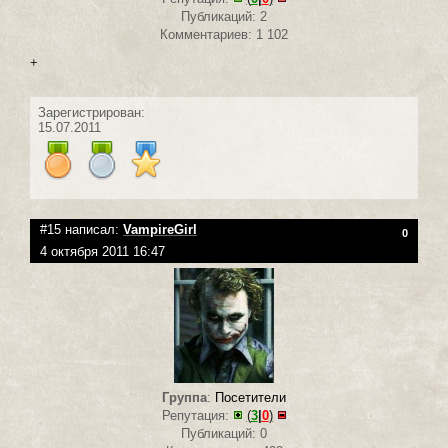
Публикаций: 2
Комментариев: 1 102
+
Зарегистрирован:
15.07.2011
#15 написал:
VampireGirl
0
4 октября 2011 16:47
Группа
:
Посетители
Репутация:
(
3
|
0
)
Публикаций: 0