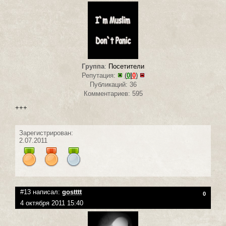
Группа
:
Посетители
Репутация:
(
0
|
0
)
Публикаций: 36
Комментариев: 595
+++
Зарегистрирован:
2.07.2011
#13 написал:
gostttt
0
4 октября 2011 15:40