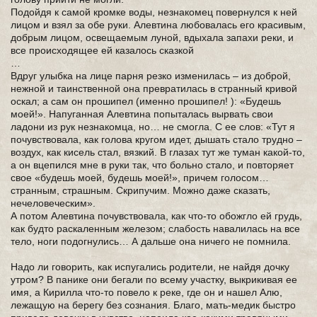
Подойдя к самой кромке воды, незнакомец повернулся к ней
лицом и взял за обе руки. Алевтина любовалась его красивым,
добрым лицом, освещаемым луной, вдыхала запахи реки, и
все происходящее ей казалось сказкой
…
Вдруг улыбка на лице парня резко изменилась – из доброй,
нежной и таинственной она превратилась в странный кривой
оскал; а сам он прошипел (именно прошипел! ): «Будешь
моей!». Напуганная Алевтина попыталась вырвать свои
ладони из рук незнакомца, но… не смогла. С ее слов: «Тут я
почувствовала, как голова кругом идет, дышать стало трудно –
воздух, как кисель стал, вязкий. В глазах тут же туман какой-то,
а он вцепился мне в руки так, что больно стало, и повторяет
свое «будешь моей, будешь моей!», причем голосом…
странным, страшным. Скрипучим. Можно даже сказать,
нечеловеческим».
А потом Алевтина почувствовала, как что-то обожгло ей грудь,
как будто раскаленным железом; слабость навалилась на все
тело, ноги подогнулись… А дальше она ничего не помнила.
Надо ли говорить, как испугались родители, не найдя дочку
утром? В панике они бегали по всему участку, выкрикивая ее
имя, а Кирилла что-то повело к реке, где он и нашел Алю,
лежащую на берегу без сознания. Благо, мать-медик быстро