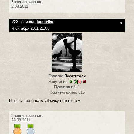
Зарегистрирован:
2.08.2011
#23 написал:
kosto4ka
0
4 октября 2011 21:08
Группа
:
Посетители
Репутация:
(
2
|
0
)
Публикаций: 1
Комментариев: 615
Ишь ты,черта на клубничку потянуло.+
Зарегистрирован:
28.08.2011