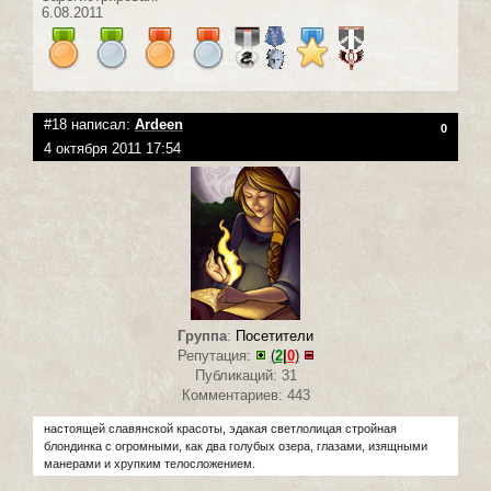
6.08.2011
#18 написал:
Ardeen
0
4 октября 2011 17:54
Группа
:
Посетители
Репутация:
(
2
|
0
)
Публикаций: 31
Комментариев: 443
настоящей славянской красоты, эдакая светлолицая стройная
блондинка с огромными, как два голубых озера, глазами, изящными
манерами и хрупким телосложением.