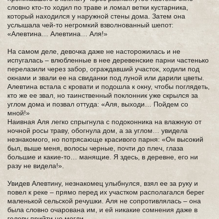
словно кто-то ходил по траве и ломал ветки кустарника,
который находился у наружной стены дома. Затем она
услышала чей-то негромкий взволнованный шепот:
«Алевтина… Алевтина… Аля!»
На самом деле, девочка даже не насторожилась и не
испугалась – влюбленные в нее деревенские парни частенько
перелазили через забор, ограждавший участок, ходили под
окнами и звали ее на свиданки под луной или дарили цветы.
Алевтина встала с кровати и подошла к окну, чтобы поглядеть,
кто же ее звал, но таинственный поклонник уже скрылся за
углом дома и позвал оттуда: «Аля, выходи… Пойдем со
мной!»
Наивная Аля легко спрыгнула с подоконника на влажную от
ночной росы траву, обогнула дом, а за углом… увидела
незнакомого, но потрясающе красивого парня: «Он высокий
был, выше меня, волосы черные, почти до плеч, глаза
большие и какие-то… манящие. Я здесь, в деревне, его ни
разу не видела!».
Увидев Алевтину, незнакомец улыбнулся, взял ее за руку и
повел к реке – прямо перед их участком располагался берег
маленькой сельской речушки. Аля не сопротивлялась – она
была словно очарована им, и ей никакие сомнения даже в
голову прийти не могли.