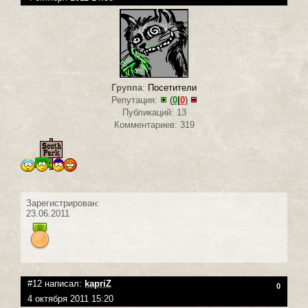
Группа
:
Посетители
Репутация:
(
0
|
0
)
Публикаций: 13
Комментариев: 319
Зарегистрирован:
23.06.2011
#12 написал:
kapriZ
0
4 октября 2011 15:20