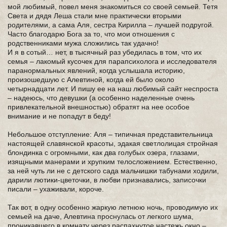
мой любимый, повел меня знакомиться со своей семьей. Тетя
Света и дядя Леша стали мне практически вторыми
родителями, а сама Аля, сестра Кирилла – лучшей подругой.
Часто благодарю Бога за то, что мои отношения с
родственниками мужа сложились так удачно!
И я в сотый… нет, в тысячный раз убедилась в том, что их
семья – лакомый кусочек для парапсихолога и исследователя
паранормальных явлений, когда услышала историю,
произошедшую с Алевтиной, когда ей было около
четырнадцати лет. И пишу ее на наш любимый сайт неспроста
– надеюсь, что девушки (а особенно наделенные очень
привлекательной внешностью) обратят на нее особое
внимание и не попадут в беду!
Небольшое отступление: Аля – типичная представительница
настоящей славянской красоты, эдакая светлолицая стройная
блондинка с огромными, как два голубых озера, глазами,
изящными манерами и хрупким телосложением. Естественно,
за ней чуть ли не с детского сада мальчишки табунами ходили,
дарили лютики-цветочки, в любви признавались, записочки
писали – ухаживали, короче.
Так вот, в одну особенно жаркую летнюю ночь, проводимую их
семьей на даче, Алевтина проснулась от легкого шума,
проникавшего в комнату через распахнутое настежь окно –