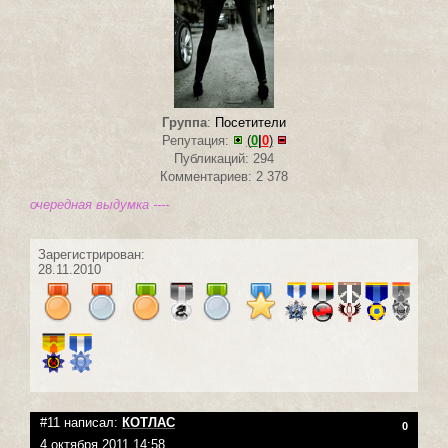
Группа
:
Посетители
Репутация:
(
0
|
0
)
Публикаций: 294
Комментариев: 2 378
очередная выдумка ----
Зарегистрирован:
28.11.2010
#11 написал:
КОТЛАС
0
4 октября 2011 14:58