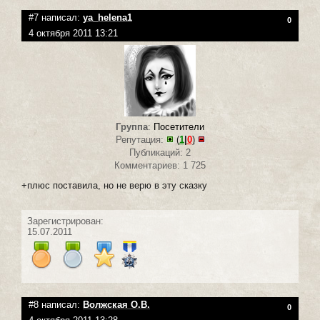
#7 написал:
ya_helena1
0
4 октября 2011 13:21
Группа
:
Посетители
Репутация:
(
1
|
0
)
Публикаций: 2
Комментариев: 1 725
+плюс поставила, но не верю в эту сказку
Зарегистрирован:
15.07.2011
#8 написал:
Волжская О.В.
0