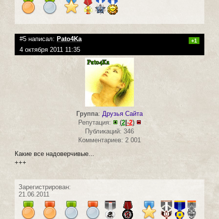
#5 написал:
Pato4Ka
+1
4 октября 2011 11:35
Группа
:
Друзья Сайта
Репутация:
(
2
|
-2
)
Публикаций: 346
Комментариев: 2 001
Какие все надоверчивые...
+++
Зарегистрирован:
21.06.2011