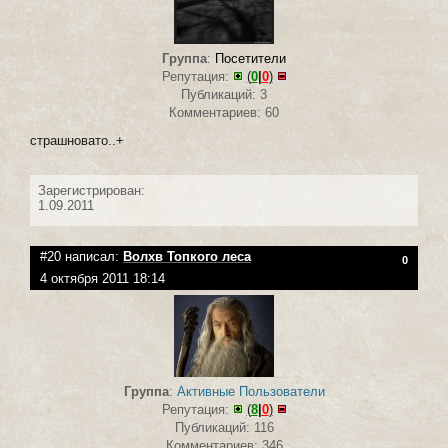
Группа
:
Посетители
Репутация:
(
0
|
0
)
Публикаций: 3
Комментариев: 60
страшновато..+
Зарегистрирован:
1.09.2011
#20 написал:
Волхв Топкого леса
0
4 октября 2011 18:14
Группа
:
Активные Пользователи
Репутация:
(
8
|
0
)
Публикаций: 116
Комментариев: 346