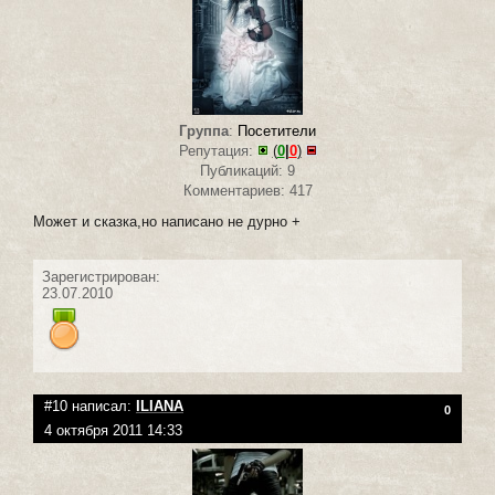
Группа
:
Посетители
Репутация:
(
0
|
0
)
Публикаций: 9
Комментариев: 417
Может и сказка,но написано не дурно +
Зарегистрирован:
23.07.2010
#10 написал:
ILIANA
0
4 октября 2011 14:33