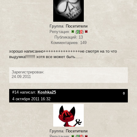
Группа
:
Посетители
Репутация:
(
0
|
0
)
Публикаций: 13
Комментариев: 149
хорошо написанно+++++++++++++++не смотря на то что
выдумка!!!!!!!! хотя все может быть......
Зарегистрирован:
24.09.2011
#14 написал:
Koshka25
0
4 октября 2011 16:32
Группа
:
Посетители
Репутация:
(
0
|
0
)