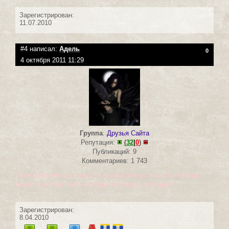
Зарегистрирован:
11.07.2010
#4 написал:
Адель
0
4 октября 2011 11:29
Группа
:
Друзья Сайта
Репутация:
(
32
|
0
)
Публикаций: 9
Комментариев: 1 743
Тоже склоняюсь к тому что сказка) Минус ставить не буду,
может все таки часть истории и правда.. кто знает..
Зарегистрирован:
8.04.2010