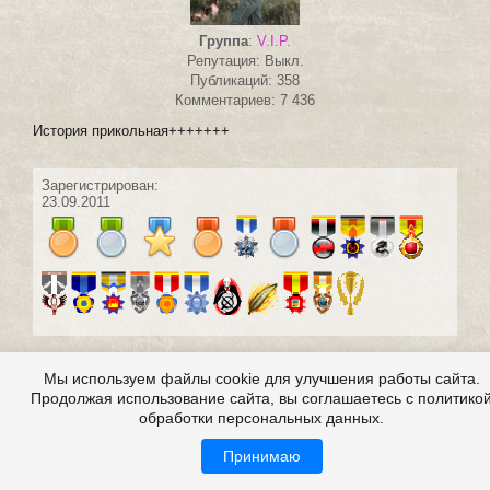
Группа
:
V.I.P.
Репутация: Выкл.
Публикаций: 358
Комментариев: 7 436
История прикольная+++++++
Зарегистрирован:
23.09.2011
#28 написал:
naiduna
0
Мы используем файлы cookie для улучшения работы сайта.
5 октября 2011 11:50
Продолжая использование сайта, вы соглашаетесь с политико
обработки персональных данных.
Принимаю