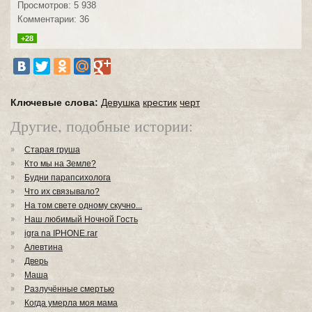
Просмотров: 5 938
Комментарии: 36
+28
Ключевые слова:
Девушка
крестик
черт
Другие, подобные истории:
Старая груша
Кто мы на Земле?
Будни парапсихолога
Что их связывало?
На том свете одному скучно...
Наш любимый Ночной Гость
igra na IPHONE.rar
Алевтина
Дверь
Маша
Разлучённые смертью
Когда умерла моя мама