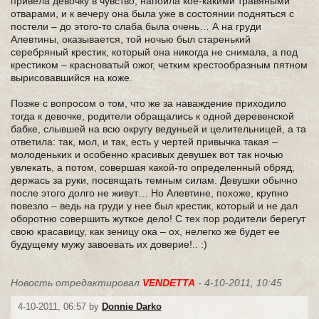
привела девочку в чувство, напоила кое-какими травяными
отварами, и к вечеру она была уже в состоянии подняться с
постели – до этого-то слаба была очень… А на груди
Алевтины, оказывается, той ночью был старенький
серебряный крестик, который она никогда не снимала, а под
крестиком – красноватый ожог, четким крестообразным пятном
вырисовавшийся на коже.
Позже с вопросом о том, что же за наваждение приходило
тогда к девочке, родители обращались к одной деревенской
бабке, слывшей на всю округу ведуньей и целительницей, а та
ответила: так, мол, и так, есть у чертей привычка такая –
молоденьких и особенно красивых девушек вот так ночью
увлекать, а потом, совершая какой-то определенный обряд,
держась за руки, посвящать темным силам. Девушки обычно
после этого долго не живут… Но Алевтине, похоже, крупно
повезло – ведь на груди у нее был крестик, который и не дал
оборотню совершить жуткое дело! С тех пор родители берегут
свою красавицу, как зеницу ока – ох, нелегко же будет ее
будущему мужу завоевать их доверие!.. :)
Новость отредактировал
VENDETTA
- 4-10-2011, 10:45
4-10-2011, 06:57 by
Donnie Darko