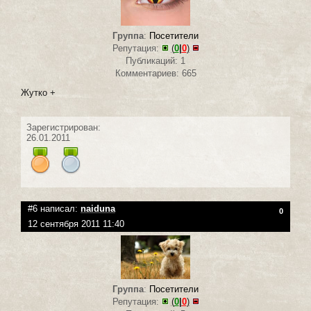
Группа
:
Посетители
Репутация:
(
0
|
0
)
Публикаций: 1
Комментариев: 665
Жутко +
Зарегистрирован:
26.01.2011
#6 написал:
naiduna
0
12 сентября 2011 11:40
Группа
:
Посетители
Репутация:
(
0
|
0
)