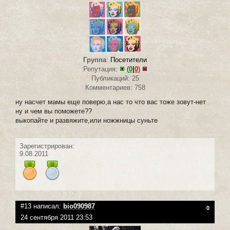
Группа
:
Посетители
Репутация:
(
0
|
0
)
Публикаций: 25
Комментариев: 758
ну насчет мамы еще поверю,а нас то что вас тоже зовут-нет
ну и чем вы поможете??
выкопайте и развяжите,или ножжницы суньте
Зарегистрирован:
9.08.2011
#13 написал:
bio090987
0
24 сентября 2011 23:53