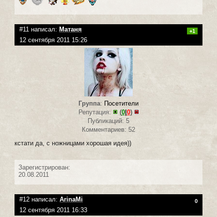
#11 написал:
Матаня
+1
12 сентября 2011 15:26
Группа
:
Посетители
Репутация:
(
0
|
0
)
Публикаций: 5
Комментариев: 52
кстати да, с ножницами хорошая идея))
Зарегистрирован:
20.08.2011
#12 написал:
ArinaMi
0
12 сентября 2011 16:33