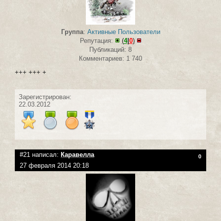
Группа
:
Активные Пользователи
Репутация:
(
4
|
0
)
Публикаций: 8
Комментариев: 1 740
+++ +++ +
Зарегистрирован:
22.03.2012
#21 написал:
Каравелла
0
27 февраля 2014 20:18