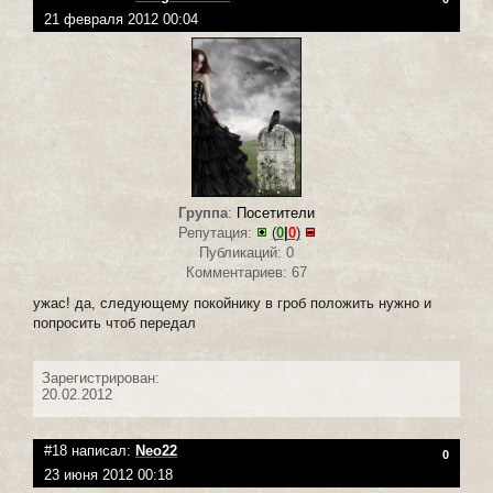
21 февраля 2012 00:04
Группа
:
Посетители
Репутация:
(
0
|
0
)
Публикаций: 0
Комментариев: 67
ужас! да, следующему покойнику в гроб положить нужно и
попросить чтоб передал
Зарегистрирован:
20.02.2012
#18 написал:
Neo22
0
23 июня 2012 00:18