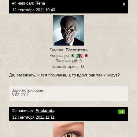
#4 написал:
Rena
0
12 сентября 2011 10:40
Группа
:
Посетители
Репутация:
(
0
|
0
)
Публикаций: 0
Комментариев: 66
Да, развязать, и вся проблема, а то вдруг они так и будут?
Зарегистрирован:
8.02.2011
#5 написал:
Anakonda
+1
12 сентября 2011 11:11