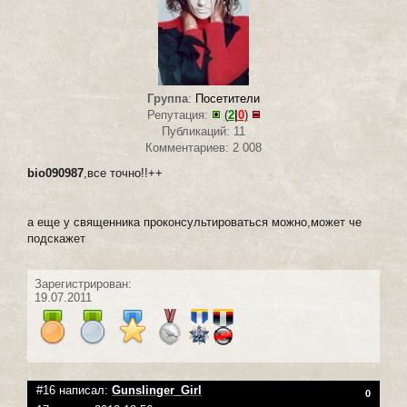
Группа
:
Посетители
Репутация:
(
2
|
0
)
Публикаций: 11
Комментариев: 2 008
bio090987
,все точно!!++
а еще у священника проконсультироваться можно,может че
подскажет
Зарегистрирован:
19.07.2011
#16 написал:
Gunslinger_Girl
0