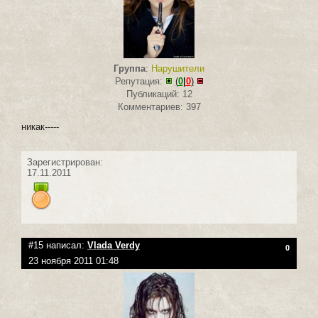
Группа
:
Нарушители
Репутация:
(
0
|
0
)
Публикаций: 12
Комментариев: 397
никак-----
Зарегистрирован:
17.11.2011
#15 написал:
Vlada Verdy
0
23 ноября 2011 01:48