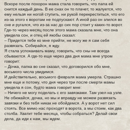
Вскоре после похорон мама стала говорить, что папа ей
снится каждый день. В ее снах он то плачет, то жалуется, что
ему нельзя ни ногой ступить, ни рукой перекреститься, что его
из-за этого к воротам не подпускают. А иной раз он злился во
сне и ругался, что из-за нас до сих пор стоит у каких-то ворот.
Где-то через месяц после этого мама сказала мне, что она
увидела сон, и отец ей якобы сказал:
– Придется тебе ко мне прийти, не могу же я сам себя
развязать. Собирайся, я жду.
Я стала успокаивать маму, говорить, что сны не всегда
сбываются. А где-то еще через два дня мама мне утром
говорит:
– Дочка, папка во сне сказал, что договорился обо мне,
восьмого числа увидимся.
И действительно, восьмого февраля мама умерла. Страшно
мне еще и потому, что дня через три после смерти мамы
увидела я сон, будто мама говорит мне:
– Ничего не могу поделать с его завязками. Там узел на узле.
Не обижайся, дочка, но мы и вправду не можем развязать
завязки и без тебя никак не обойдемся. А у ворот нет сил
стоять. Все мимо нас проходят в ворота, а мы стоим, как два
столба. Хватит тебе месяца, чтобы собраться? Делай свои
дела, да иди к нам, мы ждем.