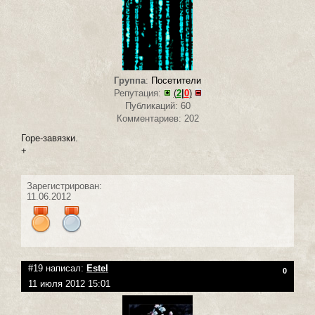
Группа
:
Посетители
Репутация:
(
2
|
0
)
Публикаций: 60
Комментариев: 202
Горе-завязки.
+
Зарегистрирован:
11.06.2012
#19 написал:
Estel
0
11 июля 2012 15:01