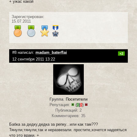
+ ужас какой
Зарегистрирован:
15.07.2011
#8 написал:
madam_baterflai
+2
12 сентября 2011 13:22
Группа
:
Посетители
Репутация:
(
0
|
0
)
Публикаций: 2
Комментариев: 35
Бабка за дедку,дедка за репку...или как там???
Тянули,тянули,так и неразвезали. простите,хочется надеяться
что это враки. +