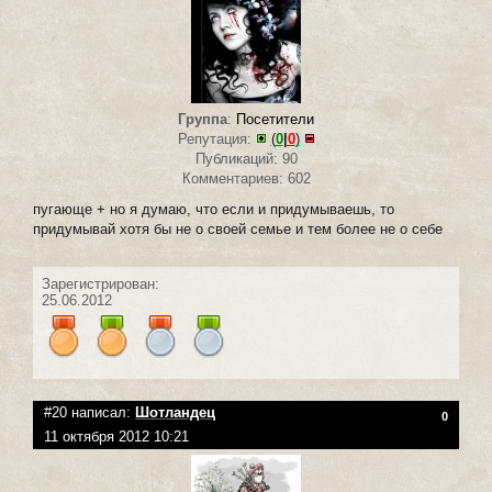
Группа
:
Посетители
Репутация:
(
0
|
0
)
Публикаций: 90
Комментариев: 602
пугающе + но я думаю, что если и придумываешь, то
придумывай хотя бы не о своей семье и тем более не о себе
Зарегистрирован:
25.06.2012
#20 написал:
Шотландец
0
11 октября 2012 10:21