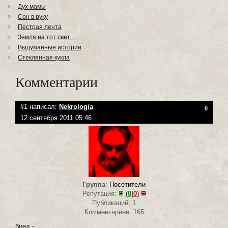
Дух мамы
Сон в руку
Пестрая лента
Земля на тот свет...
Выдуманные истории
Стеклянная кукла
Комментарии
#1 написал:
Nekrologia
0
12 сентября 2011 05:46
Группа
:
Посетители
Репутация:
(
0
|
0
)
Публикаций: 1
Комментариев: 165
бред -