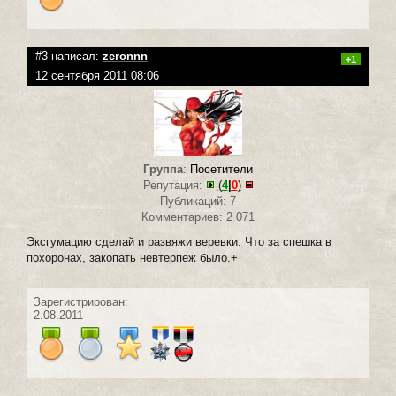
#3 написал:
zeronnn
+1
12 сентября 2011 08:06
Группа
:
Посетители
Репутация:
(
4
|
0
)
Публикаций: 7
Комментариев: 2 071
Эксгумацию сделай и развяжи веревки. Что за спешка в
похоронах, закопать невтерпеж было.+
Зарегистрирован:
2.08.2011