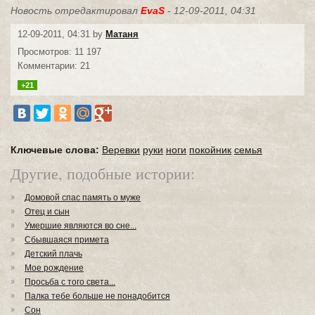
Новость отредактировал
EvaS
- 12-09-2011, 04:31
12-09-2011, 04:31 by
Матаня
Просмотров: 11 197
Комментарии: 21
+21
Ключевые слова:
Bеревки
руки
ноги
покойник
семья
Другие, подобные истории:
Домовой спас память о муже
Отец и сын
Умершие являются во сне...
Сбывшаяся примета
Детский плачь
Мое рождение
Просьба с того света...
Палка тебе больше не понадобится
Сон