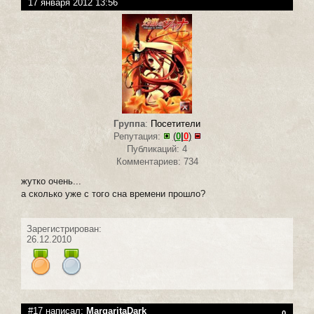
17 января 2012 13:56
Группа
:
Посетители
Репутация:
(
0
|
0
)
Публикаций: 4
Комментариев: 734
жутко очень...
а сколько уже с того сна времени прошло?
Зарегистрирован:
26.12.2010
#17 написал:
MargaritaDark
0