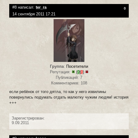
#8 написал:
ter_ra
0
14 сентября 2011 17:21
Группа
:
Посетители
Репутация:
(
0
|
0
)
Публикаций: 7
Комментариев: 108
если ребёнок от того дятла, то как у него извилины
повернулись подумать отдать малютку чужим людям! история
+++
Зарегистрирован:
9.09.2011