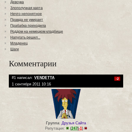
Девочка
Злополучная карта
Нечто непонятное
Правда не умирает
Прабабка приходила
Роддом на немецком кладбище
Напугать решил...
Младенец
Шаги
Комментарии
#1 написал:
VENDETTA
-2
1 сентября 2011 10:16
Группа
:
Друзья Сайта
Репутация:
(
247
|
-1
)