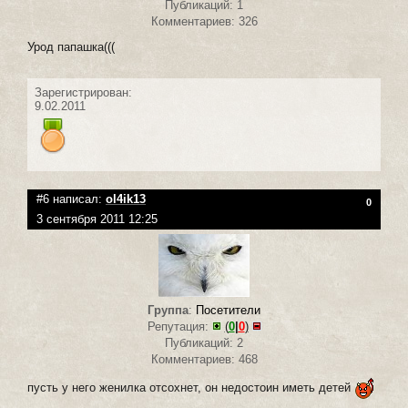
Публикаций: 1
Комментариев: 326
Урод папашка(((
Зарегистрирован:
9.02.2011
#6 написал:
ol4ik13
0
3 сентября 2011 12:25
Группа
:
Посетители
Репутация:
(
0
|
0
)
Публикаций: 2
Комментариев: 468
пусть у него женилка отсохнет, он недостоин иметь детей