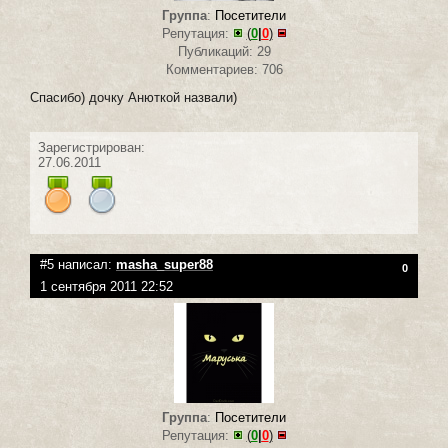
Группа
:
Посетители
Репутация:
(
0
|
0
)
Публикаций: 29
Комментариев: 706
Спасибо) дочку Анюткой назвали)
Зарегистрирован:
27.06.2011
#5 написал:
masha_super88
0
1 сентября 2011 22:52
Группа
:
Посетители
Репутация:
(
0
|
0
)