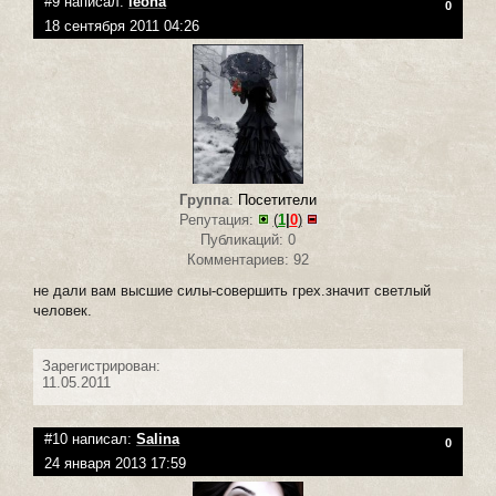
#9 написал:
leona
0
18 сентября 2011 04:26
Группа
:
Посетители
Репутация:
(
1
|
0
)
Публикаций: 0
Комментариев: 92
не дали вам высшие силы-совершить грех.значит светлый
человек.
Зарегистрирован:
11.05.2011
#10 написал:
Salina
0
24 января 2013 17:59