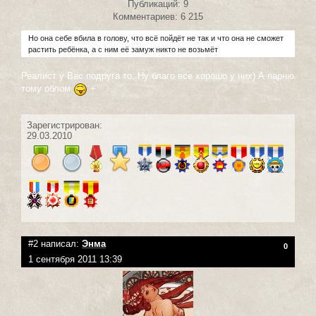
Публикаций: 9
Комментариев: 6 215
Но она себе вбила в голову, что всё пойдёт не так и что она не сможет
растить ребёнка, а с ним её замуж никто не возьмёт
Реалист у Вас подруга то. Ну благо все хорошо у них) А парню
тому облом
+
Зарегистрирован:
29.03.2010
#2 написал:
Энма
0
1 сентября 2011 13:39