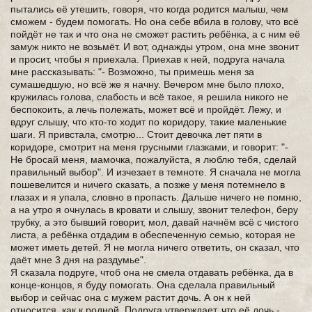
пытались её утешить, говоря, что когда родится малыш, чем
сможем - будем помогать. Но она себе вбила в голову, что всё
пойдёт не так и что она не сможет растить ребёнка, а с ним её
замуж никто не возьмёт. И вот, однажды утром, она мне звонит
и просит, чтобы я приехала. Приехав к ней, подруга начала
мне рассказывать: "- Возможно, ты примешь меня за
сумашедшую, но всё же я начну. Вечером мне было плохо,
кружилась голова, слабость и всё такое, я решила никого не
беспокоить, а лечь полежать, может всё и пройдёт. Лежу, и
вдруг слышу, что кто-то ходит по коридору, такие маленькие
шаги. Я привстала, смотрю... Стоит девочка лет пяти в
коридоре, смотрит на меня грусными глазками, и говорит: "-
Не бросай меня, мамочка, пожалуйста, я люблю тебя, сделай
правильный выбор". И изчезает в темноте. Я сначала не могла
пошевелится и ничего сказать, а позже у меня потемнело в
глазах и я упала, словно в пропасть. Дальше ничего не помню,
а на утро я очнулась в кровати и слышу, звонит телефон, беру
трубку, а это бывший говорит, мол, давай начнём всё с чистого
листа, а ребёнка отдадим в обеспеченную семью, которая не
может иметь детей. Я не могла ничего ответить, он сказал, что
даёт мне 3 дня на раздумье".
Я сказала подруге, чтоб она не смела отдавать ребёнка, да в
конце-концов, я буду помогать. Она сделала правильный
выбор и сейчас она с мужем растит дочь. А он к ней
относится, как к родной. Подруга утверждает, что её дочь -