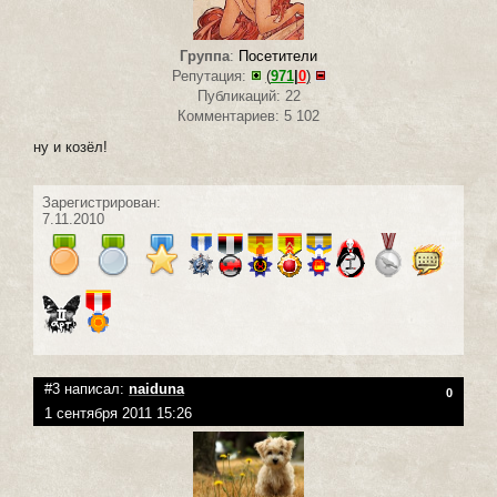
Группа
:
Посетители
Репутация:
(
971
|
0
)
Публикаций: 22
Комментариев: 5 102
ну и козёл!
Зарегистрирован:
7.11.2010
#3 написал:
naiduna
0
1 сентября 2011 15:26