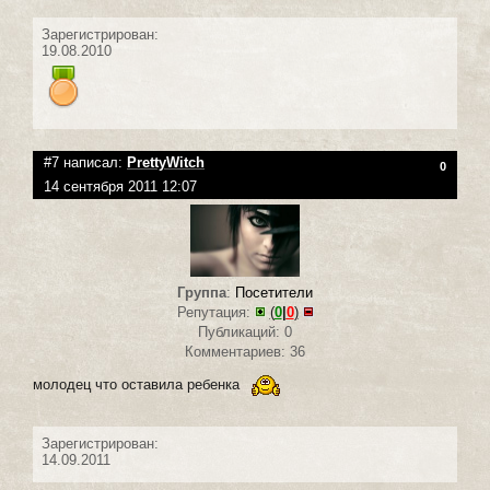
Зарегистрирован:
19.08.2010
#7 написал:
PrettyWitch
0
14 сентября 2011 12:07
Группа
:
Посетители
Репутация:
(
0
|
0
)
Публикаций: 0
Комментариев: 36
молодец что оставила ребенка
Зарегистрирован:
14.09.2011