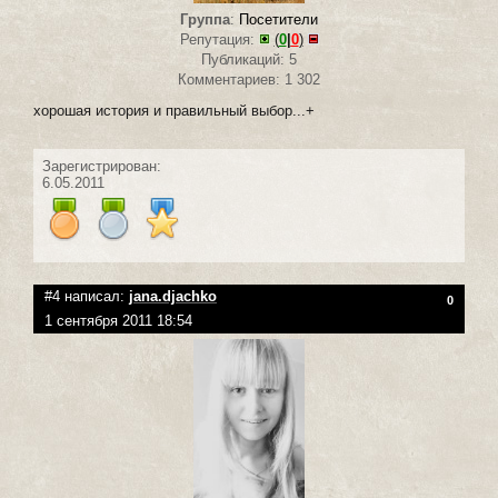
Группа
:
Посетители
Репутация:
(
0
|
0
)
Публикаций: 5
Комментариев: 1 302
хорошая история и правильный выбор...+
Зарегистрирован:
6.05.2011
#4 написал:
jana.djachko
0
1 сентября 2011 18:54