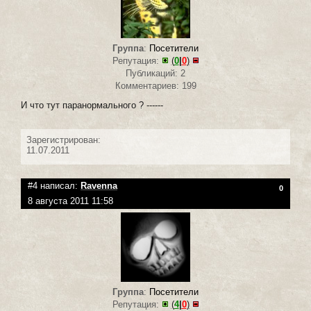
Группа
:
Посетители
Репутация:
(
0
|
0
)
Публикаций: 2
Комментариев: 199
И что тут паранормального ? ------
Зарегистрирован:
11.07.2011
#4 написал:
Ravenna
0
8 августа 2011 11:58
Группа
:
Посетители
Репутация:
(
4
|
0
)