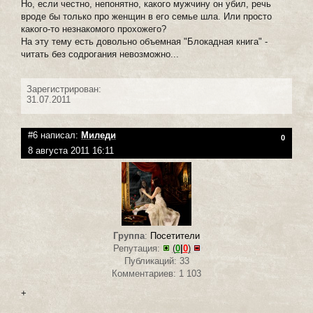
Но, если честно, непонятно, какого мужчину он убил, речь
вроде бы только про женщин в его семье шла. Или просто
какого-то незнакомого прохожего?
На эту тему есть довольно объемная "Блокадная книга" -
читать без содрогания невозможно...
Зарегистрирован:
31.07.2011
#6 написал:
Миледи
0
8 августа 2011 16:11
Группа
:
Посетители
Репутация:
(
0
|
0
)
Публикаций: 33
Комментариев: 1 103
+