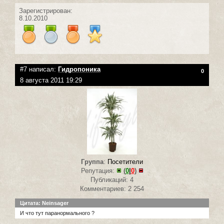
Зарегистрирован:
8.10.2010
#7 написал:
Гидропоника
0
8 августа 2011 19:29
Группа
:
Посетители
Репутация:
(
0
|
0
)
Публикаций: 4
Комментариев: 2 254
Цитата: Neinsager
И что тут паранормального ?