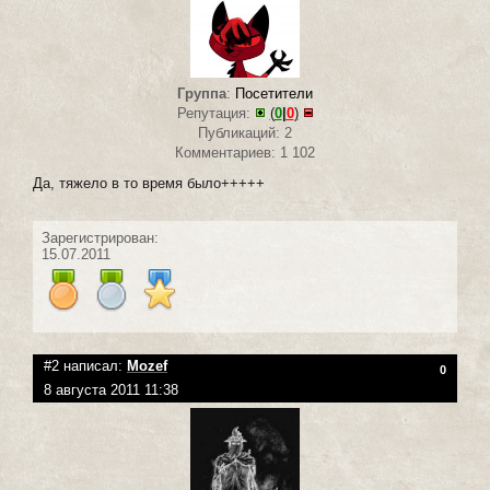
Группа
:
Посетители
Репутация:
(
0
|
0
)
Публикаций: 2
Комментариев: 1 102
Да, тяжело в то время было+++++
Зарегистрирован:
15.07.2011
#2 написал:
Mozef
0
8 августа 2011 11:38