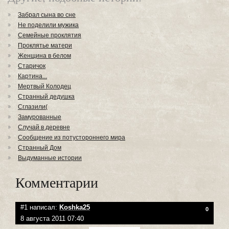
Забрал сына во сне
Не поделили мужика
Семейные проклятия
Проклятье матери
Женщина в белом
Старичок
Картина...
Мертвый Колодец
Странный дедушка
Сглазили(
Замурованные
Случай в деревне
Сообщение из потустороннего мира
Странный Дом
Выдуманные истории
Комментарии
#1 написал:
Koshka25
0
8 августа 2011 07:40