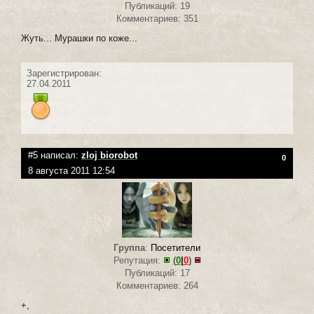
Публикаций: 19
Комментариев: 351
Жуть... Мурашки по коже...
Зарегистрирован:
27.04.2011
#5 написал:
zloj biorobot
0
8 августа 2011 12:54
Группа
:
Посетители
Репутация:
(
0
|
0
)
Публикаций: 17
Комментариев: 264
+,