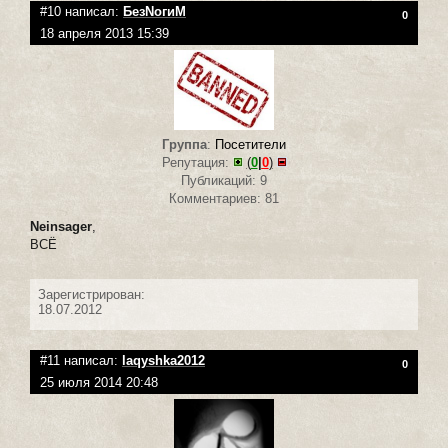
#10 написал:
БезNoгиМ
0
18 апреля 2013 15:39
Группа
:
Посетители
Репутация:
(
0
|
0
)
Публикаций: 9
Комментариев: 81
Neinsager
,
ВСЁ
Зарегистрирован:
18.07.2012
#11 написал:
laqyshka2012
0
25 июля 2014 20:48