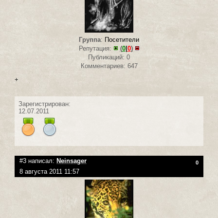
Группа
:
Посетители
Репутация:
(
0
|
0
)
Публикаций: 0
Комментариев: 647
+
Зарегистрирован:
12.07.2011
#3 написал:
Neinsager
0
8 августа 2011 11:57