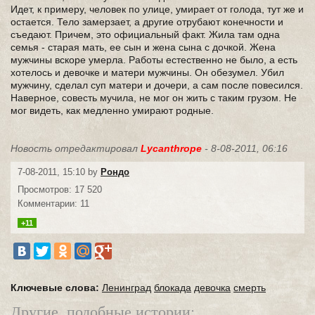
Идет, к примеру, человек по улице, умирает от голода, тут же и
остается. Тело замерзает, а другие отрубают конечности и
съедают. Причем, это официальный факт. Жила там одна
семья - старая мать, ее сын и жена сына с дочкой. Жена
мужчины вскоре умерла. Работы естественно не было, а есть
хотелось и девочке и матери мужчины. Он обезумел. Убил
мужчину, сделал суп матери и дочери, а сам после повесился.
Наверное, совесть мучила, не мог он жить с таким грузом. Не
мог видеть, как медленно умирают родные.
Новость отредактировал
Lycanthrope
- 8-08-2011, 06:16
7-08-2011, 15:10 by
Рондо
Просмотров: 17 520
Комментарии: 11
+11
Ключевые слова:
Ленинград
блокада
девочка
смерть
Другие, подобные истории: