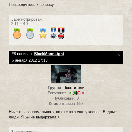
Присоединюсь к вопросу
Зарегистрирован:
2.11.2010
#8 написал:
BlackMoonLight
0
6 января 2012 17:13
Группа
:
Посетители
Репутация:
(
0
|
0
)
Публикаций: 0
Комментариев: 882
Ничего паранормального, но от этого еще ужаснее. Бедные
люди. Я бы не выдержала.+
Зарегистрирован: