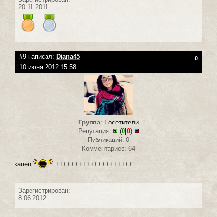
20.11.2011
#9 написал:
Diana45
0
10 июня 2012 15:58
Группа
:
Посетители
Репутация:
(
0
|
0
)
Публикаций: 0
Комментариев: 64
капец
++++++++++++++++++++
Зарегистрирован:
8.06.2012