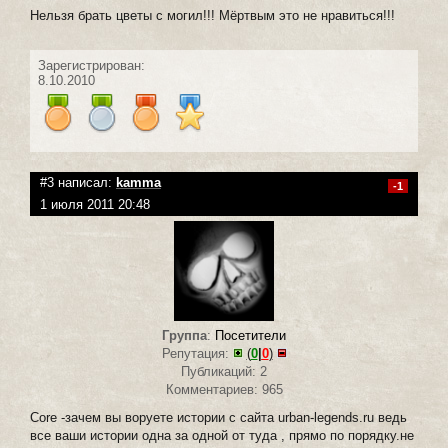
Нельзя брать цветы с могил!!! Мёртвым это не нравиться!!!
Зарегистрирован:
8.10.2010
#3 написал:
kamma
-1
1 июля 2011 20:48
Группа
:
Посетители
Репутация:
(
0
|
0
)
Публикаций: 2
Комментариев: 965
Core -зачем вы воруете истории с сайта urban-legends.ru ведь
все ваши истории одна за одной от туда , прямо по порядку.не