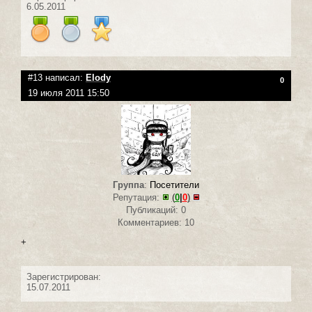
6.05.2011
#13 написал:
Elody
0
19 июля 2011 15:50
Группа
:
Посетители
Репутация:
(
0
|
0
)
Публикаций: 0
Комментариев: 10
+
Зарегистрирован:
15.07.2011