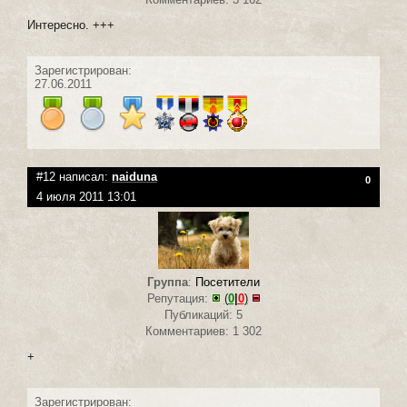
Интересно. +++
Зарегистрирован:
27.06.2011
#12 написал:
naiduna
0
4 июля 2011 13:01
Группа
:
Посетители
Репутация:
(
0
|
0
)
Публикаций: 5
Комментариев: 1 302
+
Зарегистрирован: