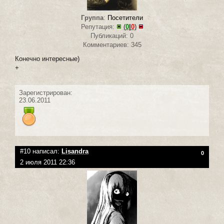
Группа
:
Посетители
Репутация:
(
0
|
0
)
Публикаций: 0
Комментариев: 345
Конечно интересные)
+
Зарегистрирован:
23.06.2011
#10 написал:
Lisandra
0
2 июля 2011 22:36