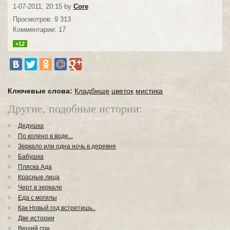
1-07-2011, 20:15 by
Core
Просмотров: 9 313
Комментарии: 17
+12
Ключевые слова:
Кладбище
цветок
мистика
Другие, подобные истории:
Дедушка
По колено в воде...
Зеркало или одна ночь в деревне
Бабушка
Пляска Ада
Красные лица
Черт в зеркале
Еда с могилы
Как Новый год встретишь..
Две истории
Вещий сон