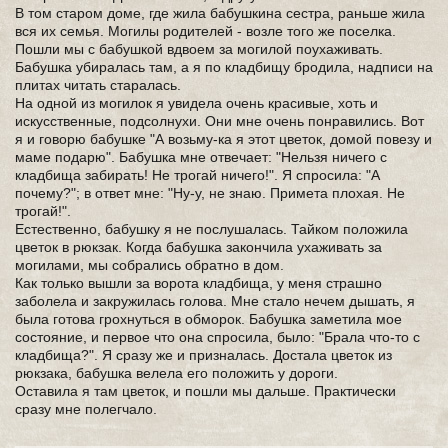
В том старом доме, где жила бабушкина сестра, раньше жила
вся их семья. Могилы родителей - возле того же поселка.
Пошли мы с бабушкой вдвоем за могилой поухаживать.
Бабушка убиралась там, а я по кладбищу бродила, надписи на
плитах читать старалась.
На одной из могилок я увидела очень красивые, хоть и
искусственные, подсолнухи. Они мне очень понравились. Вот
я и говорю бабушке "А возьму-ка я этот цветок, домой повезу и
маме подарю". Бабушка мне отвечает: "Нельзя ничего с
кладбища забирать! Не трогай ничего!". Я спросила: "А
почему?"; в ответ мне: "Ну-у, не знаю. Примета плохая. Не
трогай!".
Естественно, бабушку я не послушалась. Тайком положила
цветок в рюкзак. Когда бабушка закончила ухаживать за
могилами, мы собрались обратно в дом.
Как только вышли за ворота кладбища, у меня страшно
заболела и закружилась голова. Мне стало нечем дышать, я
была готова грохнуться в обморок. Бабушка заметила мое
состояние, и первое что она спросила, было: "Брала что-то с
кладбища?". Я сразу же и призналась. Достала цветок из
рюкзака, бабушка велела его положить у дороги.
Оставила я там цветок, и пошли мы дальше. Практически
сразу мне полегчало.