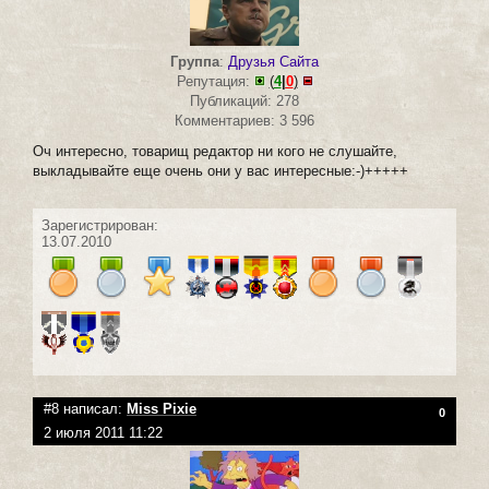
Группа
:
Друзья Сайта
Репутация:
(
4
|
0
)
Публикаций: 278
Комментариев: 3 596
Оч интересно, товарищ редактор ни кого не слушайте,
выкладывайте еще очень они у вас интересные:-)+++++
Зарегистрирован:
13.07.2010
#8 написал:
Miss Pixie
0
2 июля 2011 11:22