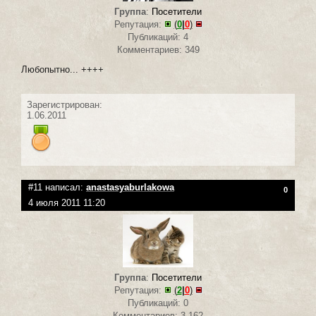
Группа
:
Посетители
Репутация:
(
0
|
0
)
Публикаций: 4
Комментариев: 349
Любопытно... ++++
Зарегистрирован:
1.06.2011
#11 написал:
anastasyaburlakowa
0
4 июля 2011 11:20
Группа
:
Посетители
Репутация:
(
2
|
0
)
Публикаций: 0
Комментариев: 3 162