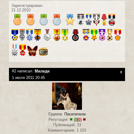
Зарегистрирован:
21.12.2010
#2 написал:
Миледи
0
1 июля 2011 20:45
Группа
:
Посетители
Репутация:
(
0
|
0
)
Публикаций: 33
Комментариев: 1 103