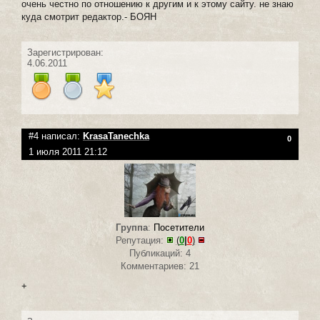
очень честно по отношению к другим и к этому сайту. не знаю
куда смотрит редактор.- БОЯН
Зарегистрирован:
4.06.2011
#4 написал:
KrasaTanechka
0
1 июля 2011 21:12
Группа
:
Посетители
Репутация:
(
0
|
0
)
Публикаций: 4
Комментариев: 21
+