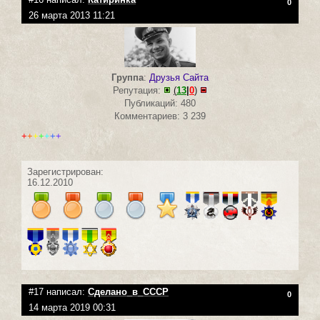
0
26 марта 2013 11:21
Группа
:
Друзья Сайта
Репутация:
(
13
|
0
)
Публикаций: 480
Комментариев: 3 239
+
+
+
+
+
+
+
Зарегистрирован:
16.12.2010
#17 написал:
Сделано_в_СССР
0
14 марта 2019 00:31