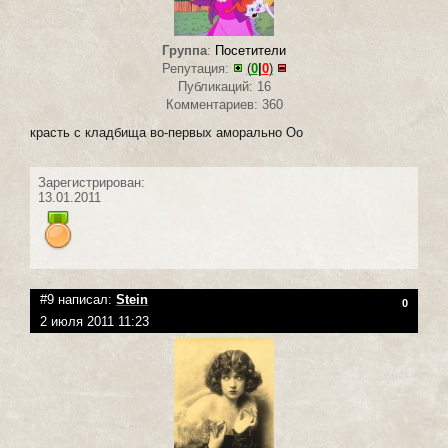
Группа
:
Посетители
Репутация:
(
0
|
0
)
Публикаций: 16
Комментариев: 360
красть с кладбища во-первых аморально Оо
Зарегистрирован:
13.01.2011
#9 написал:
Stein
0
2 июля 2011 11:23