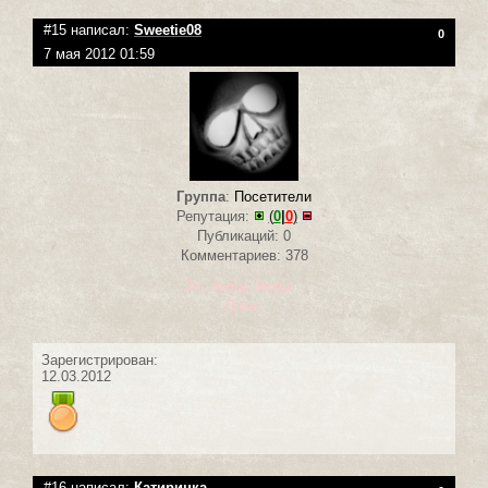
#15 написал:
Sweetie08
0
7 мая 2012 01:59
Группа
:
Посетители
Репутация:
(
0
|
0
)
Публикаций: 0
Комментариев: 378
Эх, дети, дети...
Плюс.
Зарегистрирован:
12.03.2012
#16 написал:
Катиринка