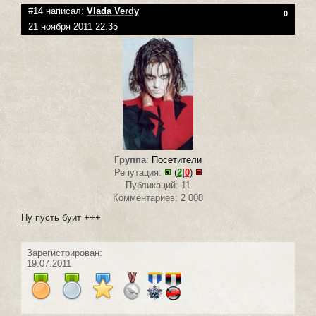
#14 написал:
Vlada Verdy
0
21 ноября 2011 22:35
Группа
:
Посетители
Репутация:
(
2
|
0
)
Публикаций: 11
Комментариев: 2 008
Ну пусть буит +++
Зарегистрирован:
19.07.2011