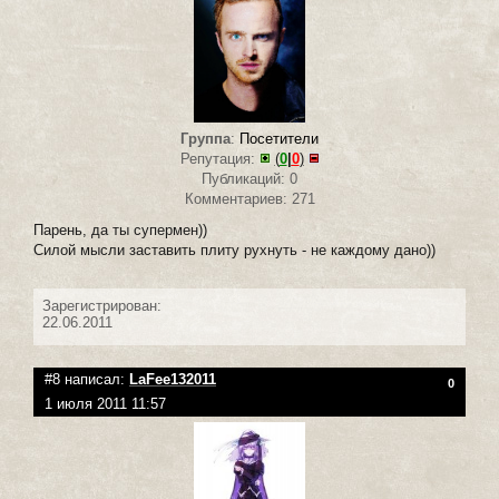
Группа
:
Посетители
Репутация:
(
0
|
0
)
Публикаций: 0
Комментариев: 271
Парень, да ты супермен))
Силой мысли заставить плиту рухнуть - не каждому дано))
Зарегистрирован:
22.06.2011
#8 написал:
LaFee132011
0
1 июля 2011 11:57