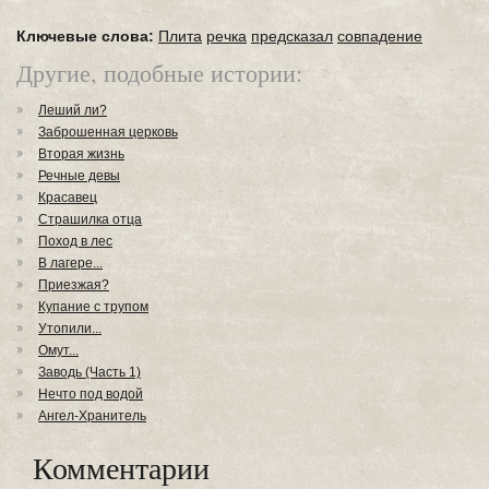
Ключевые слова:
Плита
речка
предсказал
совпадение
Другие, подобные истории:
Леший ли?
Заброшенная церковь
Вторая жизнь
Речные девы
Красавец
Страшилка отца
Поход в лес
В лагере...
Приезжая?
Купание с трупом
Утопили...
Омут...
Заводь (Часть 1)
Нечто под водой
Ангел-Хранитель
Комментарии