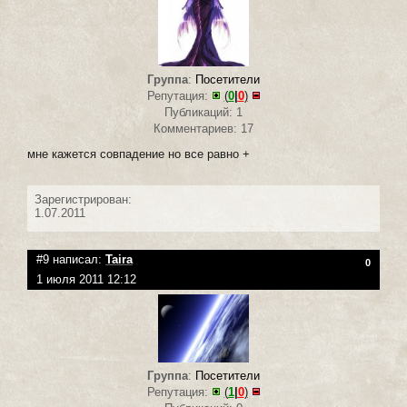
Группа
:
Посетители
Репутация:
(
0
|
0
)
Публикаций: 1
Комментариев: 17
мне кажется совпадение но все равно +
Зарегистрирован:
1.07.2011
#9 написал:
Taira
0
1 июля 2011 12:12
Группа
:
Посетители
Репутация:
(
1
|
0
)