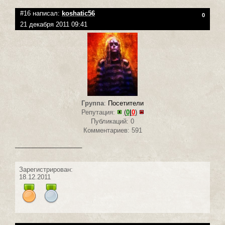
#16 написал:
koshatic56
0
21 декабря 2011 09:41
Группа
:
Посетители
Репутация:
(
0
|
0
)
Публикаций: 0
Комментариев: 591
___________________
Зарегистрирован:
18.12.2011