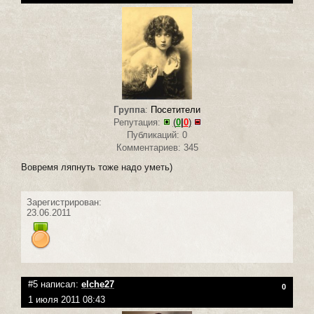
Группа
:
Посетители
Репутация:
(
0
|
0
)
Публикаций: 0
Комментариев: 345
Вовремя ляпнуть тоже надо уметь)
Зарегистрирован:
23.06.2011
#5 написал:
elche27
0
1 июля 2011 08:43