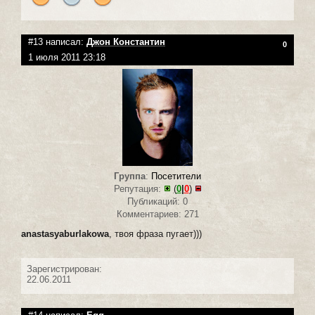
#13 написал:
Джон Константин
0
1 июля 2011 23:18
Группа
:
Посетители
Репутация:
(
0
|
0
)
Публикаций: 0
Комментариев: 271
anastasyaburlakowa
, твоя фраза пугает)))
Зарегистрирован:
22.06.2011