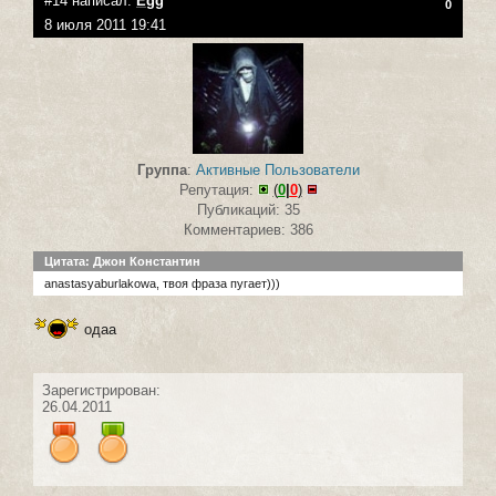
#14 написал:
Egg
0
8 июля 2011 19:41
Группа
:
Активные Пользователи
Репутация:
(
0
|
0
)
Публикаций: 35
Комментариев: 386
Цитата: Джон Константин
anastasyaburlakowa, твоя фраза пугает)))
одаа
Зарегистрирован:
26.04.2011