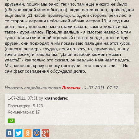
друзьями, пошли мы рано, так что, там еще никого не было
(обычно людей много бывало), вода, естественно, прохладная
еще была (11 часов, примерно). С одной стороны реки лес, а
со стороны деревни небольшой обрыв метров 13, и под ним
река , вот у подножья мы и стали лазить, камни кидать и все
такое - дурачились. Прошли дальше - я смотрю наверх, а там
кусок плиты глинянной огромный вот-вот упадет, стою и жду
друзей, они подходят, я им показываю пальцем на этот кусок
(описать размеры трудно, если по весу, то, примерно, тонну
точно весил) и говорю им: "Да он в любой момент может
упасть!" - как только это сказал, он реально начинает падать.
Мы, конечно, сразу в речку прыгнули - кое-как уплыли .... Но
сам факт совпадения обсуждали долго.
Новость отредактировал
Лисенок
- 1-07-2011, 07:32
1-07-2011, 07:31 by
krasnodarec
Просмотров: 5 123
Комментарии: 17
+2