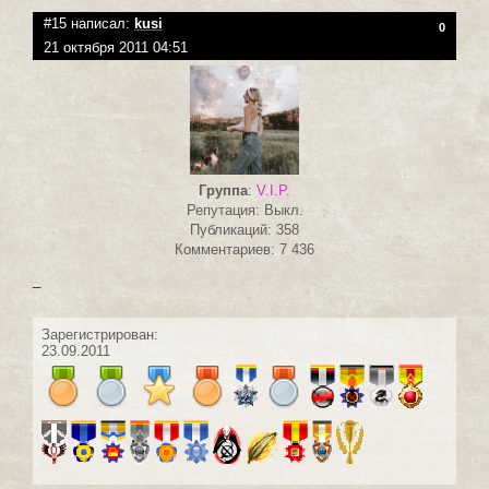
#15 написал:
kusi
0
21 октября 2011 04:51
Группа
:
V.I.P.
Репутация: Выкл.
Публикаций: 358
Комментариев: 7 436
_
Зарегистрирован:
23.09.2011