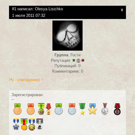
#1 написал:
Olesya Lisichko
0
1 июля 2011 07:32
Группа
: Гости
Репутация:
(
|
)
Публикаций: 0
Комментариев: 0
Ну...совпадение) +
Зарегистрирован:
--