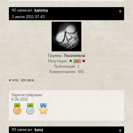
#2 написал:
kamma
0
1 июля 2011 07:43
Группа
:
Посетители
Репутация:
(
0
|
0
)
Публикаций: 2
Комментариев: 965
и что. это все .
Зарегистрирован:
4.06.2011
#3 написал:
kana
0