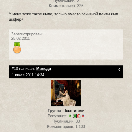
Публикаций: 0
Комментариев: 325
У меня тоже такое было, только вместо глиняной плиты был
шифер+
Зарегистрирован:
25.02.2011
#10 написал:
Миледи
0
1 июля 2011 14:34
Группа
:
Посетители
Репутация:
(
0
|
0
)
Публикаций: 33
Комментариев: 1 103