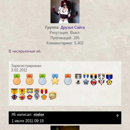
Группа
:
Друзья Сайта
Репутация: Выкл.
Публикаций: 285
Комментариев: 5 402
В несерьезные её.
Зарегистрирован:
3.02.2011
#6 написал:
nielor
0
1 июля 2011 09:19