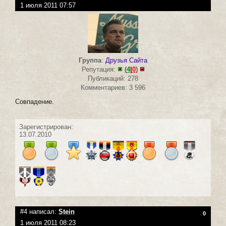
1 июля 2011 07:57
Группа
:
Друзья Сайта
Репутация:
(
4
|
0
)
Публикаций: 278
Комментариев: 3 596
Совпадение.
Зарегистрирован:
13.07.2010
#4 написал:
Stein
0
1 июля 2011 08:23