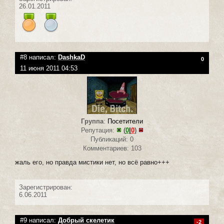
26.01.2011
#8 написал:
DashkaD
0
11 июня 2011 04:53
Группа
:
Посетители
Репутация:
(
0
|
0
)
Публикаций: 0
Комментариев: 103
жаль его, но правда мистики нет, но всё равно+++
Зарегистрирован:
6.06.2011
#9 написал:
Добрый скелетик
-2