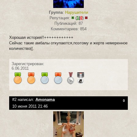
Группа
:
Нарушители
Репутация:
(
1
|
0
)
Публикаций: 87
Комментариев: 854
Хорошая история!!++++++++++++
Сейчас такие амбалы откупаются,поэтому и жертв немеренное
количество((.
Зарегистрирован:
6.06.2011
#2 написал:
Amonama
0
10 июня 2011 21:46