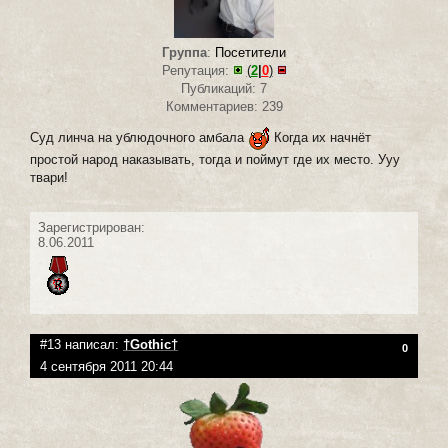
Группа
:
Посетители
Репутация:
(
2
|
0
)
Публикаций: 7
Комментариев: 239
Суд линча на ублюдочного амбала
Когда их начнёт
простой народ наказывать, тогда и поймут где их место. Ууу
твари!
Зарегистрирован:
8.06.2011
#13 написал:
†Gothic†
0
4 сентября 2011 20:44