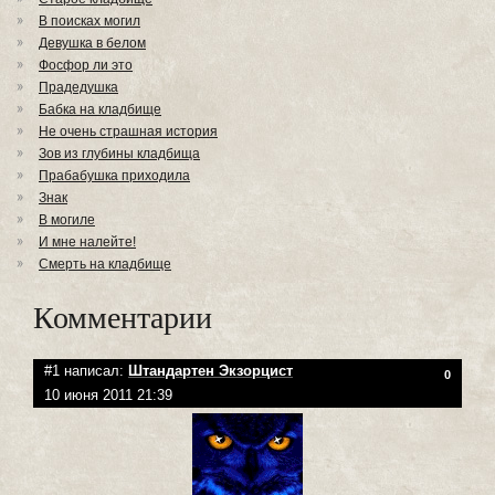
В поисках могил
Девушка в белом
Фосфор ли это
Прадедушка
Бабка на кладбище
Не очень страшная история
Зов из глубины кладбища
Прабабушка приходила
Знак
В могиле
И мне налейте!
Смерть на кладбище
Комментарии
#1 написал:
Штандартен Экзорцист
0
10 июня 2011 21:39