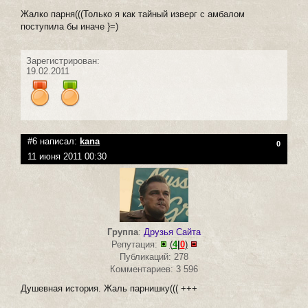
Жалко парня(((Только я как тайный изверг с амбалом
поступила бы иначе }=)
Зарегистрирован:
19.02.2011
#6 написал:
kana
0
11 июня 2011 00:30
Группа
:
Друзья Сайта
Репутация:
(
4
|
0
)
Публикаций: 278
Комментариев: 3 596
Душевная история. Жаль парнишку((( +++