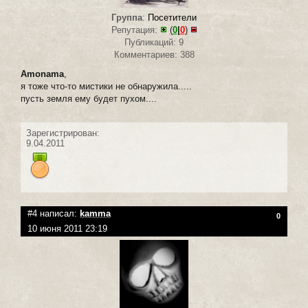
Группа
:
Посетители
Репутация:
(
0
|
0
)
Публикаций: 9
Комментариев: 388
Amonama
,
я тоже что-то мистики не обнаружила.....
пусть земля ему будет пухом....
Зарегистрирован:
9.04.2011
#4 написал:
kamma
0
10 июня 2011 23:19