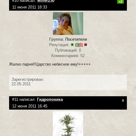
#10 написал:
Miller250
+2
11 июня 2011 18:33
Группа
:
Посетители
Репутация:
(
0
|
0
)
Публикаций: 0
Комментариев: 52
Жалко парня!!Царство небесное ему!+++++
Зарегистрирован:
22.05.2011
#11 написал:
Гидропоника
0
12 июня 2011 16:45