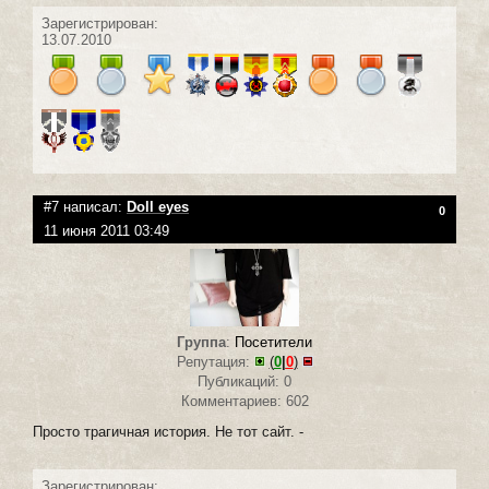
Зарегистрирован:
13.07.2010
#7 написал:
Doll eyes
0
11 июня 2011 03:49
Группа
:
Посетители
Репутация:
(
0
|
0
)
Публикаций: 0
Комментариев: 602
Просто трагичная история. Не тот сайт. -
Зарегистрирован: