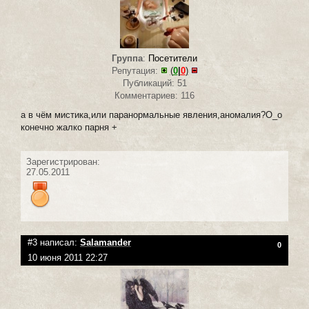
Группа
:
Посетители
Репутация:
(
0
|
0
)
Публикаций: 51
Комментариев: 116
а в чём мистика,или паранормальные явления,аномалия?О_о
конечно жалко парня +
Зарегистрирован:
27.05.2011
#3 написал:
Salamander
0
10 июня 2011 22:27