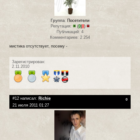
Группа
:
Посетители
Репутация:
(
0
|
0
)
Публикаций: 4
Комментариев: 2 254
мистика отсутствует, посему -
Зарегистрирован:
2.11.2010
#12 написал:
Richie
0
21 июля 2011 01:27