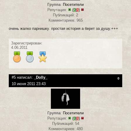
Группа
:
Посетители
Репутация:
(
0
|
0
)
Публикаций: 2
Комментариев: 965
очень жалко парнишку. простая история а берет за душу.+++
Зарегистрирован:
4.06.2011
#5 написал:
_Dolly_
0
10 июня 2011 23:43
Группа
:
Посетители
Репутация:
(
0
|
0
)
Публикаций: 54
Комментариев: 480