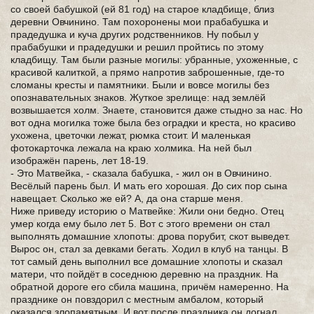
со своей бабушкой (ей 81 год) на старое кладбище, близ
деревни Овчинино. Там похоронены мои прабабушка и
прадедушка и куча других родственников. Ну побыл у
прабабушки и прадедушки и решил пройтись по этому
кладбищу. Там были разные могилы: убранные, ухоженные, с
красивой калиткой, а прямо напротив заброшенные, где-то
сломаны кресты и памятники. Были и вовсе могилы без
опознавательных знаков. Жуткое зрелище: над землёй
возвышается холм. Знаете, становится даже стыдно за нас. Но
вот одна могилка тоже была без оградки и креста, но красиво
ухожена, цветочки лежат, рюмка стоит. И маленькая
фотокарточка лежала на краю холмика. На ней был
изображён парень, лет 18-19.
- Это Матвейка, - сказала бабушка, - жил он в Овчинино.
Весёлый парень был. И мать его хорошая. До сих пор сына
навещает. Сколько же ей? А, да она старше меня.
Ниже приведу историю о Матвейке: Жили они бедно. Отец
умер когда ему было лет 5. Вот с этого времени он стал
выполнять домашние хлопоты: дрова порубит, скот выведет.
Вырос он, стал за девками бегать. Ходил в клуб на танцы. В
тот самый день выполнил все домашние хлопоты и сказал
матери, что пойдёт в соседнюю деревню на праздник. На
обратной дороге его сбила машина, причём намеренно. На
празднике он повздорил с местным амбалом, который
оказался злопамятным. И вот после праздника он догнал