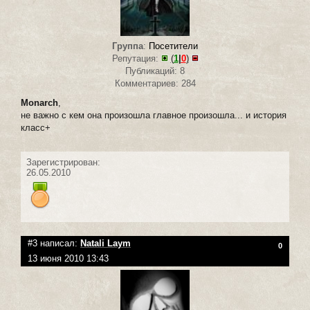
Группа
:
Посетители
Репутация:
(
1
|
0
)
Публикаций: 8
Комментариев: 284
Monarch
,
не важно с кем она произошла главное произошла... и история
класс+
Зарегистрирован:
26.05.2010
#3 написал:
Natali Laym
0
13 июня 2010 13:43