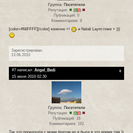
Группа
:
Посетители
Репутация:
(
0
|
0
)
Публикаций: 0
Комментариев: 9
[color=#66FFFF][/color] конечно +!
и Natali Laym-тоже + )))
Зарегистрирован:
13.06.2010
#7 написал:
Angel_Bedi
0
15 июня 2010 02:30
Группа
:
Посетители
Репутация:
(
0
|
0
)
Публикаций: 18
Комментариев: 182
Так это произошла с моим братом но я была в это время там ))