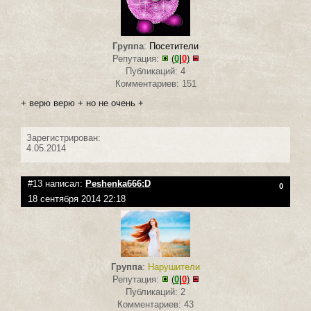
Группа
:
Посетители
Репутация:
(
0
|
0
)
Публикаций: 4
Комментариев: 151
+ верю верю + но не очень +
Зарегистрирован:
4.05.2014
#13 написал:
Peshenka666:D
0
18 сентября 2014 22:18
Группа
:
Нарушители
Репутация:
(
0
|
0
)
Публикаций: 2
Комментариев: 43