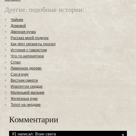
Другие, подобные истории:
Чайник
Домовой
Дверная ручка
Рассказ моей подруги
Как чёрт сигареты просил
История с таксистом
Что-то непонятное
Сглаз
Лимонное дерево
Сон в руку
Вестник смерти
Исколотое сердце
Маленький мальчик
Железные руки
Топот на чердаке
Комментарии
#1 написал:
Воин света
0