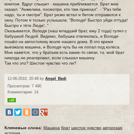
компом. Вдруг слышит - машина приближается. Брат мне
сказал: "Анжелика, посмотри, кто там приехал". - "Раз тебе
надо, ты и смотри". Брат резко встал и бегом отправился к
окну. Потом я только услышала: "Володя! Быстро уйди оттуда!
Быстро к тёте Люде!.."
Оказывается, Володя (наш младший брат, ему 2 года) гулял с
бабушкой Людой. Видимо, бабушка отвлеклась, и Володя
пошёл на автостоянку возле нашего дома. В это время
выезжала машина, и Володя чуть бы не попал под колёса.
Мне кажется, что у братьев есть какие-то связи, т.к. мой брат
никогда не реагировал, если слышал машину.
Так что это? Шестое чувство что ли?
12-06-2010, 20:48 by
Angel_Bedi
Просмотров: 7 490
Комментарии: 14
+20
Ключевые слова:
Машина
брат
шестое чувство
авторская
история