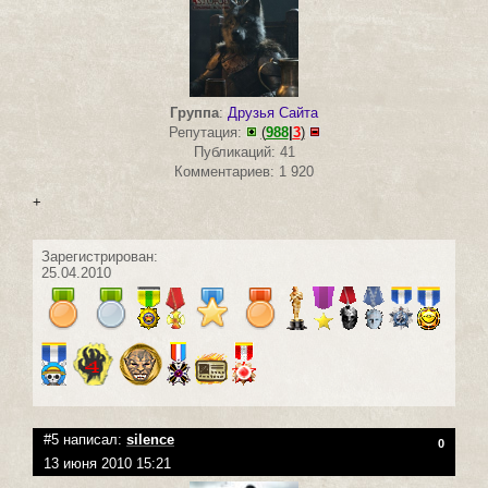
Группа
:
Друзья Сайта
Репутация:
(
988
|
3
)
Публикаций: 41
Комментариев: 1 920
+
Зарегистрирован:
25.04.2010
#5 написал:
silence
0
13 июня 2010 15:21