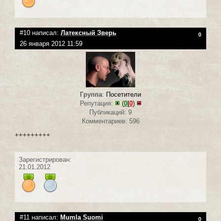
#10 написал:
Латексный Зверь
0
26 января 2012 11:59
Группа
:
Посетители
Репутация:
(
0
|
0
)
Публикаций: 9
Комментариев: 596
+++++++++
Зарегистрирован:
21.01.2012
#11 написал:
Mumla Suomi
0