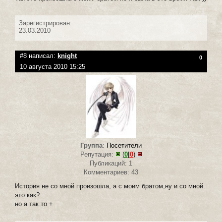
Зарегистрирован:
23.03.2010
#8 написал:
knight
0
10 августа 2010 15:25
Группа
:
Посетители
Репутация:
(
0
|
0
)
Публикаций: 1
Комментариев: 43
История не со мной произошла, а с моим братом,ну и со мной.
это как?
но а так то +