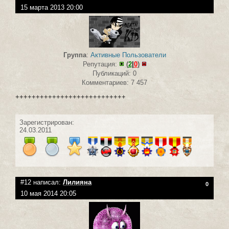
15 марта 2013 20:00
Группа
:
Активные Пользователи
Репутация:
(
2
|
0
)
Публикаций: 0
Комментариев: 7 457
+++++++++++++++++++++++++++
Зарегистрирован:
24.03.2011
#12 написал:
Лилияна
0
10 мая 2014 20:05