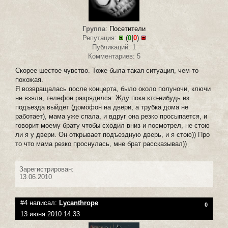
Группа
:
Посетители
Репутация:
(
0
|
0
)
Публикаций: 1
Комментариев: 5
Скорее шестое чувство. Тоже была такая ситуация, чем-то
похожая.
Я возвращалась после концерта, было около полуночи, ключи
не взяла, телефон разрядился. Жду пока кто-нибудь из
подъезда выйдет (домофон на двери, а трубка дома не
работает), мама уже спала, и вдруг она резко просыпается, и
говорит моему брату чтобы сходил вниз и посмотрел, не стою
ли я у двери. Он открывает подъездную дверь, и я стою)) Про
то что мама резко проснулась, мне брат рассказывал))
Зарегистрирован:
13.06.2010
#4 написал:
Lycanthrope
0
13 июня 2010 14:33