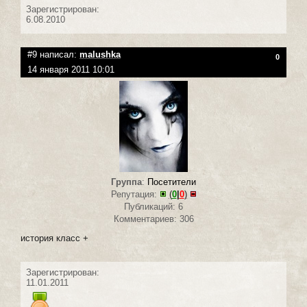
Зарегистрирован:
6.08.2010
#9 написал:
malushka
0
14 января 2011 10:01
Группа
:
Посетители
Репутация:
(
0
|
0
)
Публикаций: 6
Комментариев: 306
история класс +
Зарегистрирован:
11.01.2011