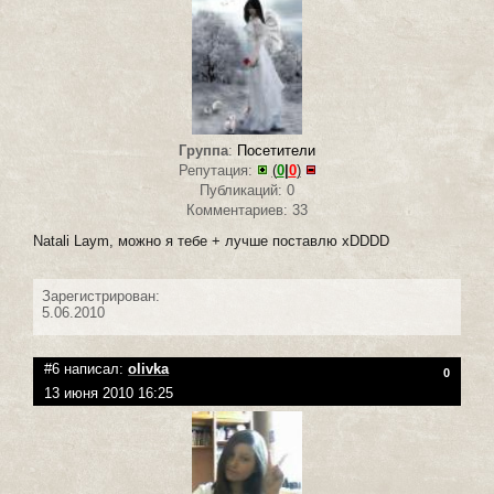
Группа
:
Посетители
Репутация:
(
0
|
0
)
Публикаций: 0
Комментариев: 33
Natali Laym, можно я тебе + лучше поставлю xDDDD
Зарегистрирован:
5.06.2010
#6 написал:
olivka
0
13 июня 2010 16:25