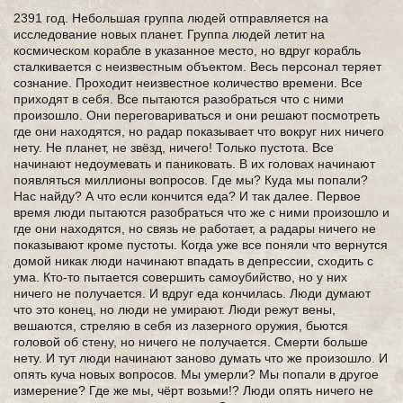
2391 год. Небольшая группа людей отправляется на
исследование новых планет. Группа людей летит на
космическом корабле в указанное место, но вдруг корабль
сталкивается с неизвестным объектом. Весь персонал теряет
сознание. Проходит неизвестное количество времени. Все
приходят в себя. Все пытаются разобраться что с ними
произошло. Они переговариваться и они решают посмотреть
где они находятся, но радар показывает что вокруг них ничего
нету. Не планет, не звёзд, ничего! Только пустота. Все
начинают недоумевать и паниковать. В их головах начинают
появляться миллионы вопросов. Где мы? Куда мы попали?
Нас найду? А что если кончится еда? И так далее. Первое
время люди пытаются разобраться что же с ними произошло и
где они находятся, но связь не работает, а радары ничего не
показывают кроме пустоты. Когда уже все поняли что вернутся
домой никак люди начинают впадать в депрессии, сходить с
ума. Кто-то пытается совершить самоубийство, но у них
ничего не получается. И вдруг еда кончилась. Люди думают
что это конец, но люди не умирают. Люди режут вены,
вешаются, стреляю в себя из лазерного оружия, бьются
головой об стену, но ничего не получается. Смерти больше
нету. И тут люди начинают заново думать что же произошло. И
опять куча новых вопросов. Мы умерли? Мы попали в другое
измерение? Где же мы, чёрт возьми!? Люди опять ничего не