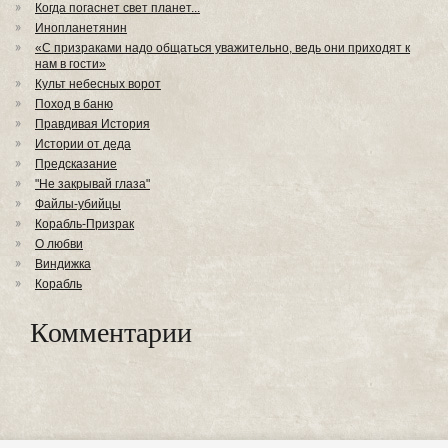
Когда погаснет свет планет...
Инопланетянин
«С призраками надо общаться уважительно, ведь они приходят к
нам в гости»
Культ небесных ворот
Поход в баню
Правдивая История
Истории от деда
Предсказание
"Не закрывай глаза"
Файлы-убийцы
Корабль-Призрак
О любви
Виндижка
Корабль
Комментарии