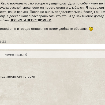
е было нормально , но вскоре я увидел дом. Дом по себе ничем не
едушка русской внешности он просто стоял и улыбался. Я подъехал
ратить ваше время). После не очень продолжительной беседы он ис
огда я доехал начал расспрашивать кто это. И да как многие догад
ом был
ЦЕЛЫМ И НЕВРЕДИМЫМ
.
о телефон я в городе оставил но потом добавлю обещаю.
4:33
Комментарии: 0
ипед
авторская история