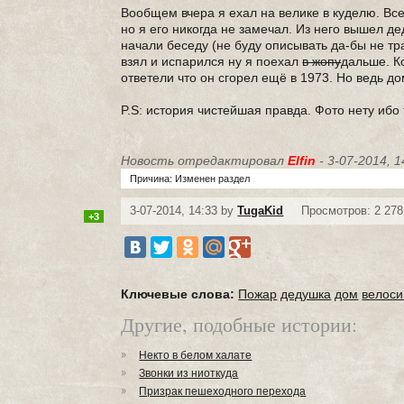
Вообщем вчера я ехал на велике в куделю. Вс
но я его никогда не замечал. Из него вышел д
начали беседу (не буду описывать да-бы не т
взял и испарился ну я поехал
в жопу
дальше. К
ответели что он сгорел ещё в 1973. Но ведь д
P.S: история чистейшая правда. Фото нету иб
Новость отредактировал
Elfin
- 3-07-2014, 1
Причина: Изменен раздел
3-07-2014, 14:33 by
TugaKid
Просмотров: 2 278
+3
Ключевые слова:
Пожар
дедушка
дом
велос
Другие, подобные истории:
Некто в белом халате
Звонки из ниоткуда
Призрак пешеходного перехода