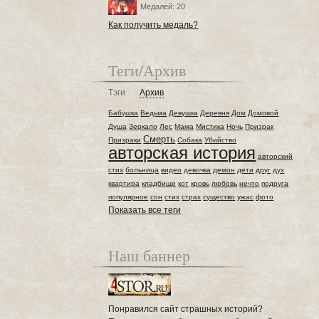
Медалей: 20
Как получить медаль?
Теги/Архив
Тэги
Архив
Бабушка
Ведьма
Девушка
Деревня
Дом
Домовой
Душа
Зеркало
Лес
Мама
Мистика
Ночь
Призрак
Смерть
Призраки
Собака
Убийство
авторская история
авторский
стих
больница
видео
девочка
демон
дети
друг
дух
квартира
кладбище
кот
кровь
любовь
нечто
подруга
популярное
сон
стих
страх
существо
ужас
фото
Показать все теги
Наш баннер
Понравился сайт страшных историй?