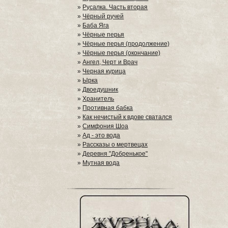
»
Русалка. Часть вторая
»
Чёрный ручей
»
Баба Яга
»
Чёрные перья
»
Чёрные перья (продолжение)
»
Чёрные перья (окончание)
»
Ангел, Черт и Врач
»
Черная курица
»
Ырка
»
Двоедушник
»
Хранитель
»
Противная бабка
»
Как нечистый к вдове сватался
»
Симфония Шоа
»
Ад - это вода
»
Рассказы о мертвецах
»
Деревня "Добренькое"
»
Мутная вода