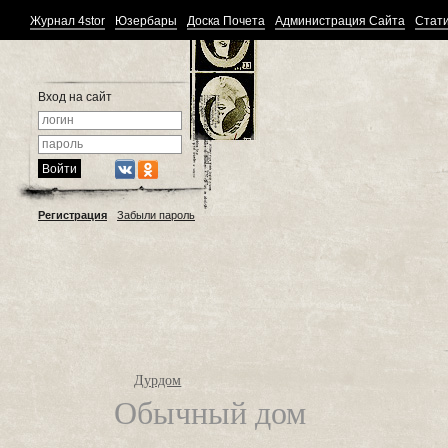
Журнал 4stor
Юзербары
Доска Почета
Администрация Сайта
Стати
Вход на сайт
Регистрация
Забыли пароль
Дурдом
Обычный дом