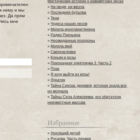
Мистические истории о нововятских лесах
 примечателен
»
Ни гводя, ни жезла
 к нему и мы
»
Последняя бутылка
чез. Да прям
»
Тени
ались мне
»
Чудеса наших лесов
»
Могила инопланетянина
»
Радио Пхеньяна
»
Неожиданные похороны
»
Могила фей
»
Сверхчеловек
»
Коньяк и розы
»
Призрачная электричка 3. Часть 2
»
Пока
»
Я хочу выйти из игры!
»
Лунатик
»
Тайна Синска: деревня, которая знала всё,
но молчала
»
Тайны Села Алексеевка, его обитатели,
неизвестные массам.
Избранное
»
Уносящий детей
»
Русалка. Часть первая