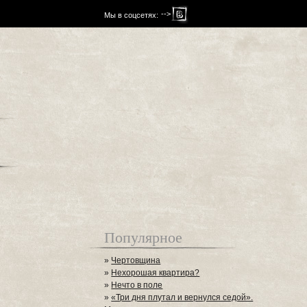
-->
Мы в соцсетях:
Популярное
»
Чертовщина
»
Нехорошая квартира?
»
Нечто в поле
»
«Три дня плутал и вернулся седой».