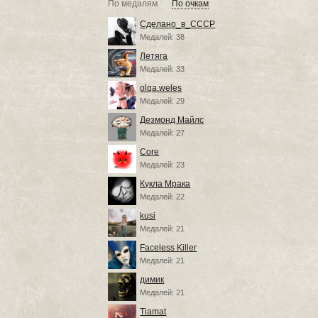
По медалям
По очкам
Сделано_в_СССР
Медалей: 38
Летяга
Медалей: 33
olqa.weles
Медалей: 29
Дезмонд Майлс
Медалей: 27
Core
Медалей: 23
Кукла Мрака
Медалей: 22
kusi
Медалей: 21
Faceless Killer
Медалей: 21
димик
Медалей: 21
Tiamat