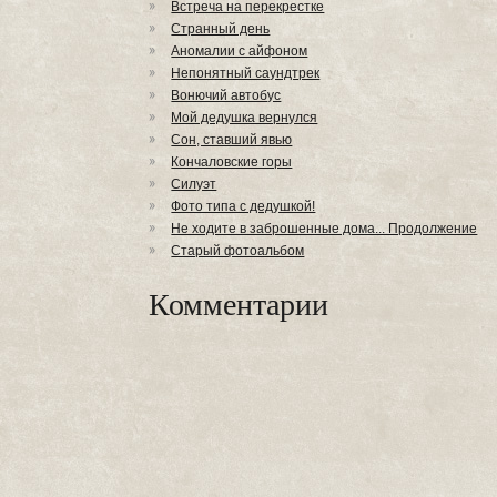
Встреча на перекрестке
Странный день
Аномалии с айфоном
Непонятный саундтрек
Вонючий автобус
Мой дедушка вернулся
Сон, ставший явью
Кончаловские горы
Силуэт
Фото типа с дедушкой!
Не ходите в заброшенные дома... Продолжение
Старый фотоальбом
Комментарии