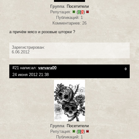
Группа
:
Посетители
Репутация:
(
0
|
0
)
Публикаций: 1
Комментариев: 26
а причём мясо и розовые шторки ?
Зарегистрирован:
6.06.2012
#21 написал:
varvara00
0
24 июня 2012 21:38
Группа
:
Посетители
Репутация:
(
0
|
0
)
Публикаций: 1