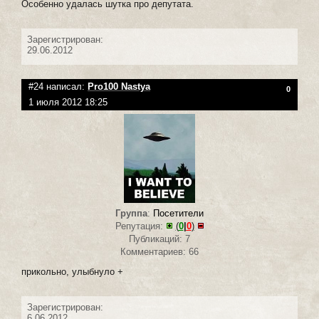
Особенно удалась шутка про депутата.
Зарегистрирован:
29.06.2012
#24 написал:
Pro100 Nastya
0
1 июля 2012 18:25
Группа
:
Посетители
Репутация:
(
0
|
0
)
Публикаций: 7
Комментариев: 66
прикольно, улыбнуло +
Зарегистрирован:
6.06.2012