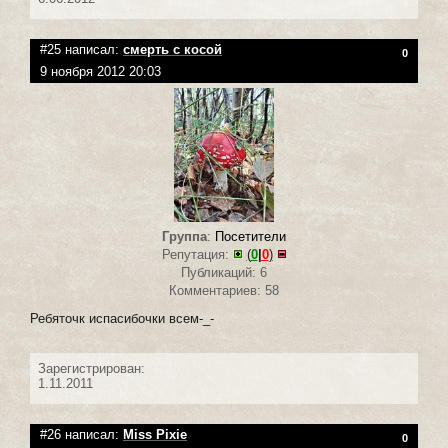
#25 написал:
смерть с косой
0
9 ноября 2012 20:03
Группа
:
Посетители
Репутация:
(
0
|
0
)
Публикаций: 6
Комментариев: 58
Ребяточк испасибочки всем-_-
Зарегистрирован:
1.11.2011
#26 написал:
Miss Pixie
0