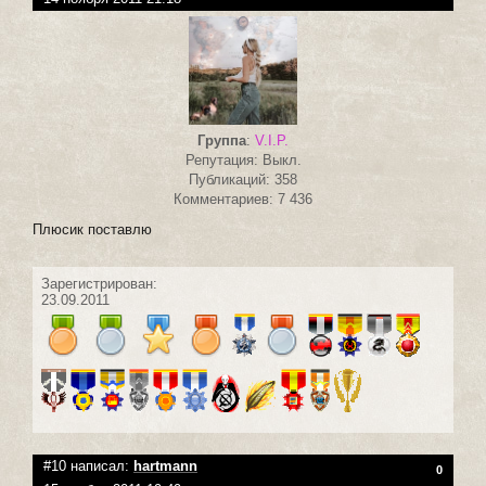
Группа
:
V.I.P.
Репутация: Выкл.
Публикаций: 358
Комментариев: 7 436
Плюсик поставлю
Зарегистрирован:
23.09.2011
#10 написал:
hartmann
0