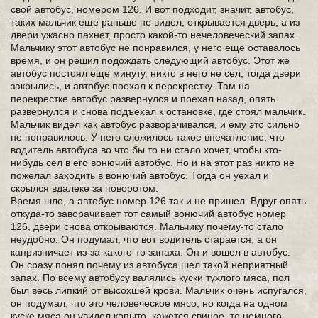
свой автобус, номером 126. И вот подходит, значит, автобус,
таких мальчик еще раньше не видел, открывается дверь, а из
двери ужасно пахнет, просто какой-то нечеловеческий запах.
Мальчику этот автобус не понравился, у него еще оставалось
время, и он решил подождать следующий автобус. Этот же
автобус постоял еще минуту, никто в него не сел, тогда двери
закрылись, и автобус поехал к перекрестку. Там на
перекрестке автобус развернулся и поехал назад, опять
развернулся и снова подъехал к остановке, где стоял мальчик.
Мальчик видел как автобус разворачивался, и ему это сильно
не понравилось. У него сложилось такое впечатление, что
водитель автобуса во что бы то ни стало хочет, чтобы кто-
нибудь сел в его вонючий автобус. Но и на этот раз никто не
пожелал заходить в вонючий автобус. Тогда он уехал и
скрылся вдалеке за поворотом.
Время шло, а автобус номер 126 так и не пришел. Вдруг опять
откуда-то заворачивает тот самый вонючий автобус номер
126, двери снова открываются. Мальчику почему-то стало
неудобно. Он подумал, что вот водитель старается, а он
капризничает из-за какого-то запаха. Он и вошел в автобус.
Он сразу понял почему из автобуса шел такой неприятный
запах. По всему автобусу валялись куски тухлого мяса, пол
был весь липкий от высохшей крови. Мальчик очень испугался,
он подумал, что это человеческое мясо, но когда на одном
куске мяса он увидел копыто, кажется свиное, то немного