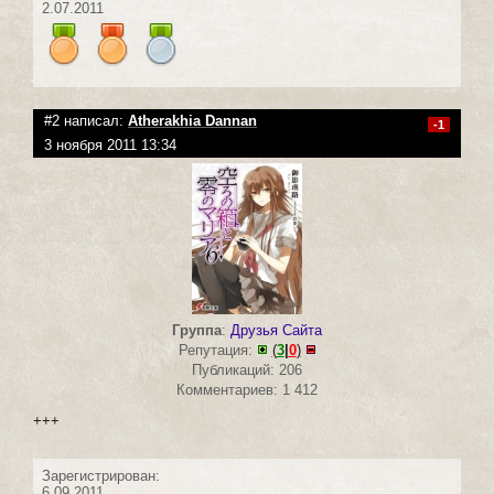
2.07.2011
#2 написал:
Atherakhia Dannan
-1
3 ноября 2011 13:34
Группа
:
Друзья Сайта
Репутация:
(
3
|
0
)
Публикаций: 206
Комментариев: 1 412
+++
Зарегистрирован:
6.09.2011