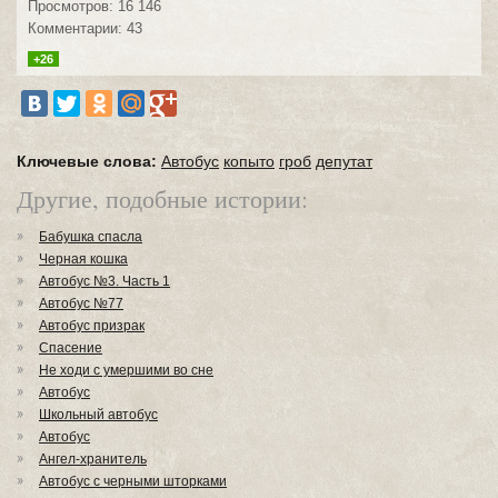
Просмотров: 16 146
Комментарии: 43
+26
Ключевые слова:
Автобус
копыто
гроб
депутат
Другие, подобные истории:
Бабушка спасла
Черная кошка
Автобус №3. Часть 1
Автобус №77
Автобус призрак
Спасение
Не ходи с умершими во сне
Автобус
Школьный автобус
Автобус
Ангел-хранитель
Автобус с черными шторками