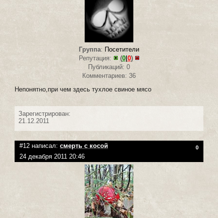
Группа
:
Посетители
Репутация:
(
0
|
0
)
Публикаций: 0
Комментариев: 36
Непонятно,при чем здесь тухлое свиное мясо
Зарегистрирован:
21.12.2011
#12 написал:
смерть с косой
0
24 декабря 2011 20:46