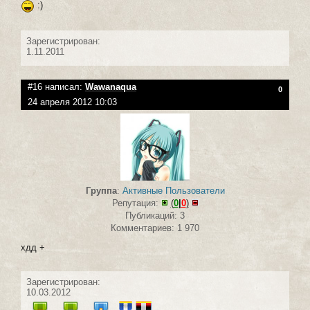
:)
Зарегистрирован:
1.11.2011
#16 написал:
Wawanaqua
0
24 апреля 2012 10:03
Группа
:
Активные Пользователи
Репутация:
(
0
|
0
)
Публикаций: 3
Комментариев: 1 970
хдд +
Зарегистрирован:
10.03.2012