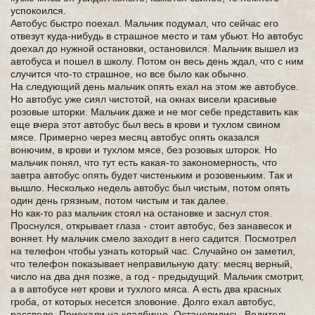
успокоился.
Автобус быстро поехал. Мальчик подумал, что сейчас его
отвезут куда-нибудь в страшное место и там убьют. Но автобус
доехал до нужной остановки, остановился. Мальчик вышел из
автобуса и пошел в школу. Потом он весь день ждал, что с ним
случится что-то страшное, но все было как обычно.
На следующий день мальчик опять ехал на этом же автобусе.
Но автобус уже сиял чистотой, на окнах висели красивые
розовые шторки. Мальчик даже и не мог себе представить как
еще вчера этот автобус был весь в крови и тухлом свином
мясе. Примерно через месяц автобус опять оказался
вонючим, в крови и тухлом мясе, без розовых шторок. Но
мальчик понял, что тут есть какая-то закономерность, что
завтра автобус опять будет чистеньким и розовеньким. Так и
вышло. Несколько недель автобус был чистым, потом опять
один день грязным, потом чистым и так далее.
Но как-то раз мальчик стоял на остановке и заснул стоя.
Проснулся, открывает глаза - стоит автобус, без занавесок и
воняет. Ну мальчик смело заходит в него садится. Посмотрел
на телефон чтобы узнать который час. Случайно он заметил,
что телефон показывает неправильную дату: месяц верный,
число на два дня позже, а год - предыдущий. Мальчик смотрит,
а в автобусе нет крови и тухлого мяса. А есть два красных
гроба, от которых несется зловоние. Долго ехал автобус,
рассвело. Приехали на кладбище. Остановились. Водитель