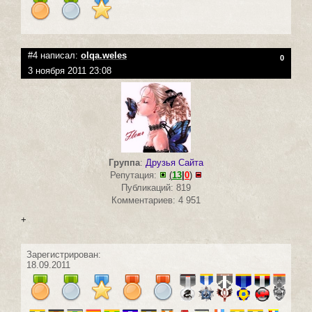
#4 написал:
olqa.weles
0
3 ноября 2011 23:08
Группа
:
Друзья Сайта
Репутация:
(
13
|
0
)
Публикаций: 819
Комментариев: 4 951
+
Зарегистрирован:
18.09.2011