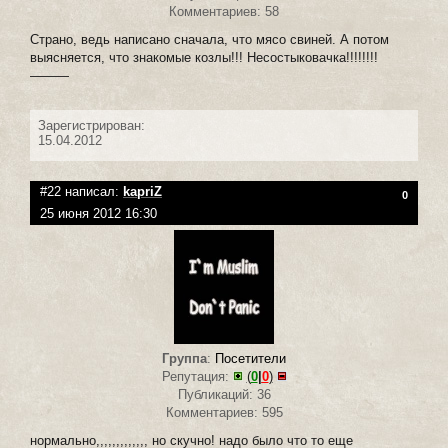
Комментариев: 58
Страно, ведь написано сначала, что мясо свиней. А потом
выясняется, что знакомые козлы!!! Несостыковачка!!!!!!!!
———
Зарегистрирован:
15.04.2012
#22 написал:
kapriZ
0
25 июня 2012 16:30
Группа
:
Посетители
Репутация:
(
0
|
0
)
Публикаций: 36
Комментариев: 595
нормально,,,,,,,,,,,,, но скучно! надо было что то еще