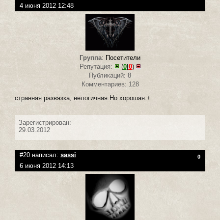
4 июня 2012 12:48
Группа
:
Посетители
Репутация:
(
0
|
0
)
Публикаций: 8
Комментариев: 128
странная развязка, нелогичная.Но хорошая.+
Зарегистрирован:
29.03.2012
#20 написал:
sassi
0
6 июня 2012 14:13