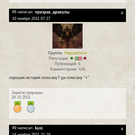
#8 написал:
призрак_дракулы
0
10 ноября 2011 07:27
Группа
:
Нарушители
Репутация:
(
0
|
0
)
Публикаций: 6
Комментариев: 645
хорошая история плюсану? да плюсану "+"
Зарегистрирован:
28.10.2011
#9 написал:
kusi
0
14 ноября 2011 21:18