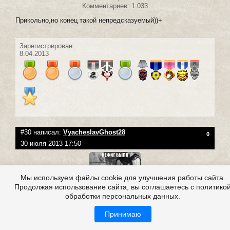
Комментариев: 1 033
Прикольно,но конец такой непредсказуемый))+
Зарегистрирован:
8.04.2013
#30 написал:
VyacheslavGhost28
0
30 июля 2013 17:50
Мы используем файлы cookie для улучшения работы сайта.
Продолжая использование сайта, вы соглашаетесь с политико
обработки персональных данных.
Группа
:
Посетители
Принимаю
Репутация:
(
0
|
0
)
Публикаций: 1