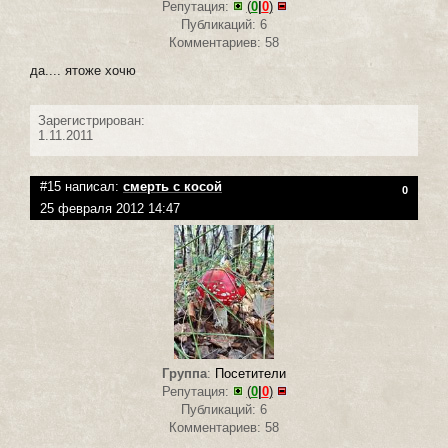
Репутация:
(
0
|
0
)
Публикаций: 6
Комментариев: 58
да.... ятоже хочю
Зарегистрирован:
1.11.2011
#15 написал:
смерть с косой
0
25 февраля 2012 14:47
Группа
:
Посетители
Репутация:
(
0
|
0
)
Публикаций: 6
Комментариев: 58