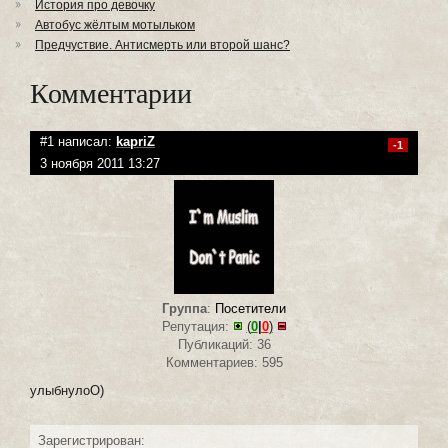
История про девочку
Автобус жёлтым мотыльком
Предчуствие. Антисмерть или второй шанс?
Комментарии
#1 написал:
kapriZ
-1
3 ноября 2011 13:27
Группа
:
Посетители
Репутация:
(
0
|
0
)
Публикаций: 36
Комментариев: 595
улыбнулоО)
Зарегистрирован: