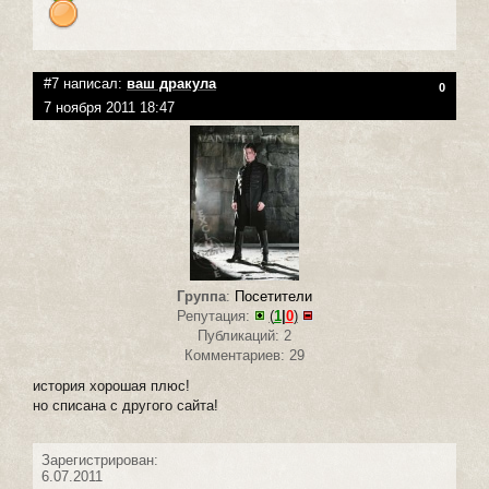
#7 написал:
ваш дракула
0
7 ноября 2011 18:47
Группа
:
Посетители
Репутация:
(
1
|
0
)
Публикаций: 2
Комментариев: 29
история хорошая плюс!
но списана с другого сайта!
Зарегистрирован:
6.07.2011