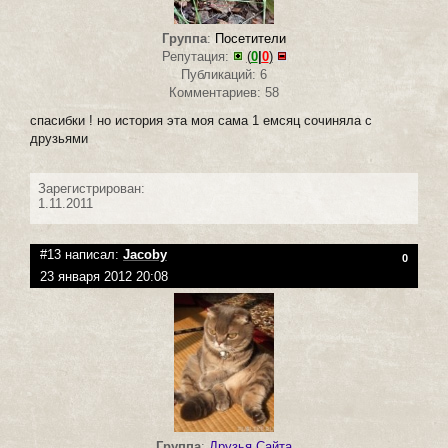
Группа
:
Посетители
Репутация:
(
0
|
0
)
Публикаций: 6
Комментариев: 58
спасибки ! но история эта моя сама 1 емсяц сочиняла с
друзьями
Зарегистрирован:
1.11.2011
#13 написал:
Jacoby
0
23 января 2012 20:08
Группа
:
Друзья Сайта