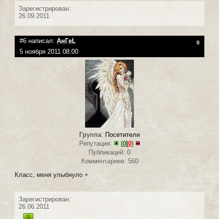
Зарегистрирован:
26.09.2011
#6 написал:
АнГeL
0
5 ноября 2011 08:00
Группа
:
Посетители
Репутация:
(
0
|
0
)
Публикаций: 0
Комментариев: 560
Класс, меня улыбнуло +
Зарегистрирован:
26.06.2011