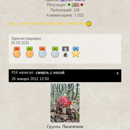
Репутация:
(
2
|
0
)
Публикаций: 126
Комментариев: 1 032
ааа... хочу такой же автообус с деньгами
Зарегистрирован:
25.03.2011
#14 написал:
смерть с косой
0
26 января 2012 13:50
Группа
:
Посетители