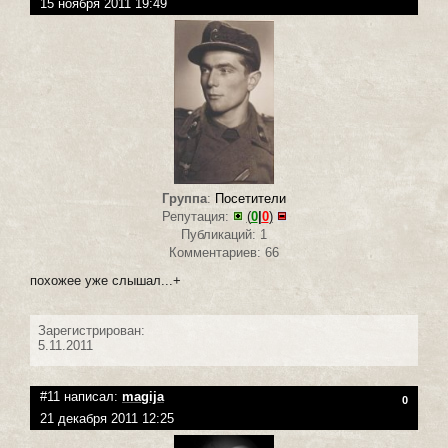
15 ноября 2011 19:49
Группа
:
Посетители
Репутация:
(
0
|
0
)
Публикаций: 1
Комментариев: 66
похожее уже слышал...+
Зарегистрирован:
5.11.2011
#11 написал:
magija
0
21 декабря 2011 12:25