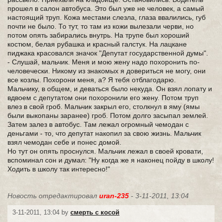
прошел в салон автобуса. Это был уже не человек, а самый
настоящий труп. Кожа местами слезла, глаза ввалились, губ
почти не было. То тут, то там из кожи вылезали черви, но
потом опять забирались внутрь. На трупе был хороший
костюм, белая рубашка и красный галстук. На лацкане
пиджака красовался значок "Депутат государственной думы".
- Слушай, мальчик. Меня и мою жену надо похоронить по-
человечески. Никому из знакомых я довериться не могу, они
все козлы. Похорони меня, а? Я тебя отблагодарю.
Мальчику, в общем, и деваться было некуда. Он взял лопату и
вдвоем с депутатом они похоронили его жену. Потом труп
влез в свой гроб. Мальчик закрыл его, столкнул в яму (ямы
были выкопаны заранее) гроб. Потом долго засыпал землей.
Затем залез в автобус. Там лежал огромный чемодан с
деньгами - то, что депутат накопил за свою жизнь. Мальчик
взял чемодан себе и понес домой.
Но тут он опять проснулся. Мальчик лежал в своей кровати,
вспоминал сон и думал: "Ну когда же я наконец пойду в школу!
Ходить в школу так интересно!"
Новость отредактировал
uran-235
- 3-11-2011, 13:04
3-11-2011, 13:04 by
смерть с косой