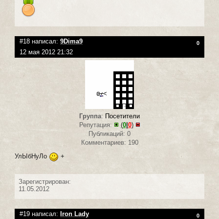
#18 написал:
9Dima9
0
12 мая 2012 21:32
Группа
:
Посетители
Репутация:
(
0
|
0
)
Публикаций: 0
Комментариев: 190
УлЫбНуЛо
+
Зарегистрирован:
11.05.2012
#19 написал:
Iron Lady
0