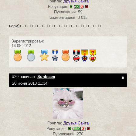
Группа
:
Друзья Сайта
Репутация:
(
22
|
0
)
Публикаций: 59
Комментариев: 3 015
норм)++++++++++++++++++++++++++++++++++
Зарегистрирован:
14.08.2012
#29 написал:
Sunbeam
0
20 июня 2013 11:34
Группа
:
Друзья Сайта
Репутация:
(
335
|
-2
)
Публикаций: 270