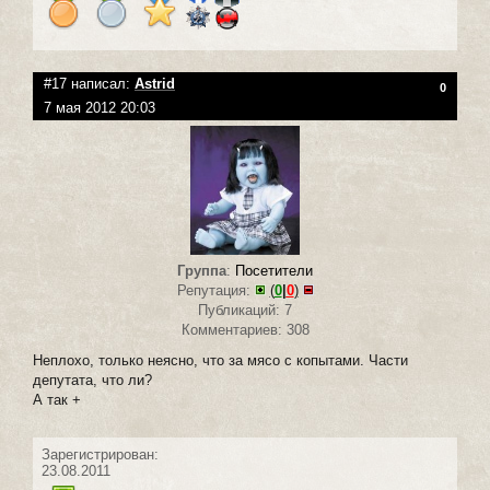
#17 написал:
Astrid
0
7 мая 2012 20:03
Группа
:
Посетители
Репутация:
(
0
|
0
)
Публикаций: 7
Комментариев: 308
Неплохо, только неясно, что за мясо с копытами. Части
депутата, что ли?
А так +
Зарегистрирован:
23.08.2011