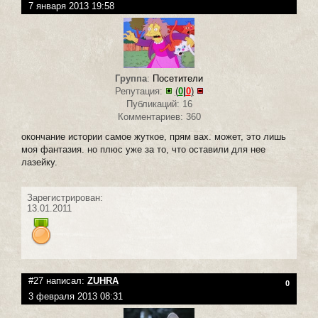
7 января 2013 19:58
Группа
:
Посетители
Репутация:
(
0
|
0
)
Публикаций: 16
Комментариев: 360
окончание истории самое жуткое, прям вах. может, это лишь
моя фантазия. но плюс уже за то, что оставили для нее
лазейку.
Зарегистрирован:
13.01.2011
#27 написал:
ZUHRA
0
3 февраля 2013 08:31