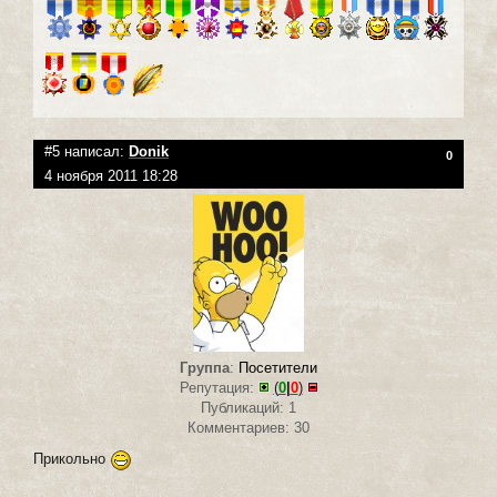
#5 написал:
Donik
0
4 ноября 2011 18:28
Группа
:
Посетители
Репутация:
(
0
|
0
)
Публикаций: 1
Комментариев: 30
Прикольно