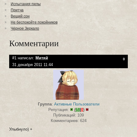
Испытания пилы
Притча
Вещий сон
Не беспокойте покойников
Чёрное Зеркало
Комментарии
#1 написал:
Митяй
0
31 декабря 2011 11:44
Группа
:
Активные Пользователи
Репутация:
(
68
|
0
)
Публикаций: 109
Комментариев: 624
Улыбнуло) +