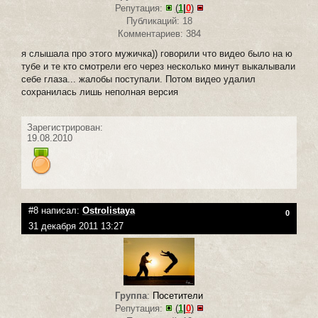
Репутация:
(
1
|
0
)
Публикаций: 18
Комментариев: 384
я слышала про этого мужичка)) говорили что видео было на ю
тубе и те кто смотрели его через несколько минут выкалывали
себе глаза... жалобы поступали. Потом видео удалил
сохранилась лишь неполная версия
Зарегистрирован:
19.08.2010
#8 написал:
Ostrolistaya
0
31 декабря 2011 13:27
Группа
:
Посетители
Репутация:
(
1
|
0
)