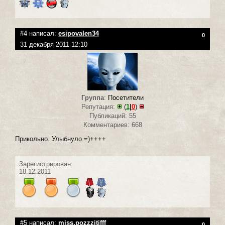
#4 написал:
esipovalen34
0
31 декабря 2011 12:10
Группа
:
Посетители
Репутация:
(
1
|
0
)
Публикаций: 55
Комментариев: 668
Прикольно. Улыбнуло =)++++
Зарегистрирован:
18.12.2011
#5 написал:
miss.pozzzitifff
0