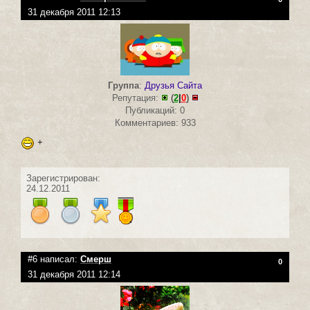
31 декабря 2011 12:13
Группа
:
Друзья Сайта
Репутация:
(
2
|
0
)
Публикаций: 0
Комментариев: 933
+
Зарегистрирован:
24.12.2011
#6 написал:
Смерш
0
31 декабря 2011 12:14