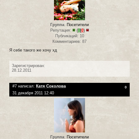
Группа
:
Посетители
Репутация:
(
0
|
0
)
Публикаций: 10
Комментариев: 87
Я себе такого же хочу хд
Зарегистрирован:
28.12.2011
#7 написал:
Катя Соколова
0
31 декабря 2011 12:40
Группа
:
Посетители