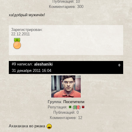
Публикаций: 10
Комментариев: 300
ха!добрый мужичёк!
Зарегистрирован:
22.12.2011
#9 написал:
aleshaniki
0
31 декабря 2011 16:04
Группа
:
Посетители
Репутация:
(
0
|
0
)
Публикаций: 0
Комментариев: 12
Ахахахаха во ржака