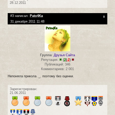
28.12.2011
#3 написал:
Pato4Ka
0
31 декабря 2011 11:48
Группа
:
Друзья Сайта
Репутация:
(
2
|
-2
)
Публикаций: 346
Комментариев: 2 001
Непоняла прикола ._. поэтому без оценки.
Зарегистрирован:
21.06.2011