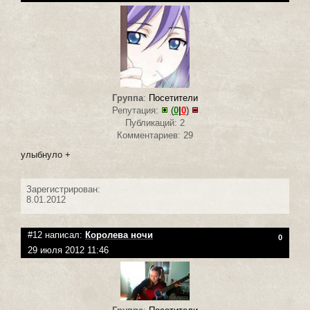
Группа
:
Посетители
Репутация:
(
0
|
0
)
Публикаций: 2
Комментариев: 29
улыбнуло +
Зарегистрирован:
8.01.2012
#12 написал:
Королева ночи
0
29 июля 2012 11:46