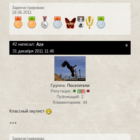
Зарегистрирован:
19.06.2011
#2 написал:
Aze
0
31 декабря 2011 11:46
Группа
:
Посетители
Репутация:
(
0
|
0
)
Публикаций: 2
Комментариев: 44
Классный окулист
+++
Зарегистрирован: