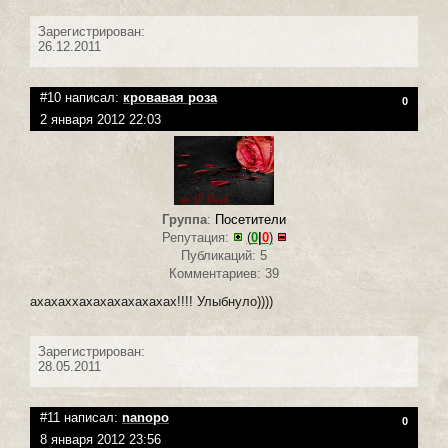
Зарегистрирован:
26.12.2011
#10 написал:
кровавая роза
0
2 января 2012 22:03
Группа
:
Посетители
Репутация:
(
0
|
0
)
Публикаций: 5
Комментариев: 39
ахахаххахахахахахахах!!!! Улыбнуло))))
Зарегистрирован:
28.05.2011
#11 написал:
nanopo
0
8 января 2012 23:56