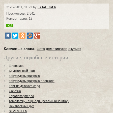
31-12-2011, 11:21 by
FaTaL_KiCk
Просмотров: 2 841
Комментарии: 12
+14
Ключевые слова:
Фото
демотиватор
окулист
Другие, подобные истории:
Шипов лес
Хрустальный шар
Как увидеть призрака
Как увидить призрака в зеркале
Крик из детского сада
Собачка
Королева умерла
zombifamily - ещё один реальный кошмар
Неизвестный дух
SEVENTEEN