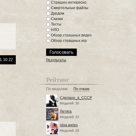
Страшно интересно
Смертельные файлы
Дурдом
Сказки
Тесты
НЛО
Обзор страшных видео
Обзор страшных игр
1 10:22
Результаты
Рейтинг
По медалям
По очкам
Сделано_в_СССР
Медалей: 38
Летяга
Медалей: 33
olqa.weles
Медалей: 29