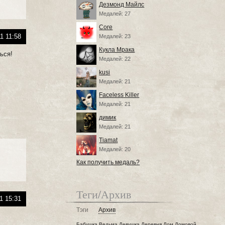
Дезмонд Майлс
Медалей: 27
Core
1 11:58
Медалей: 23
Кукла Мрака
ься!
Медалей: 22
kusi
Медалей: 21
Faceless Killer
Медалей: 21
димик
Медалей: 21
Tiamat
Медалей: 20
Как получить медаль?
Теги/Архив
1 15:31
Тэги
Архив
Бабушка
Ведьма
Девушка
Деревня
Дом
Домовой