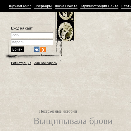
Журнал 4stor
Юзербары
Доска Почета
Администрация Сайта
Стати
Вход на сайт
Регистрация
Забыли пароль
Несерьезные истории
Выщипывала брови