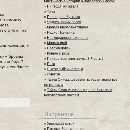
Мистические истории о нововятских лесах
»
Ни гводя, ни жезла
»
Тени
ры:
»
Последняя бутылка
т в комнату
»
Чудеса наших лесов
снова
»
Могила инопланетянина
тью о том, что
»
Радио Пхеньяна
»
Неожиданные похороны
»
Могила фей
выщипывания, я
»
Сверхчеловек
»
Коньяк и розы
 моим бровям
»
Призрачная электричка 3. Часть 2
 новая беда?
»
Пока
руг и сообщает
»
Я хочу выйти из игры!
»
Лунатик
»
Тайна Синска: деревня, которая знала всё,
но молчала
»
Тайны Села Алексеевка, его обитатели,
неизвестные массам.
Избранное
»
Уносящий детей
»
Русалка. Часть первая