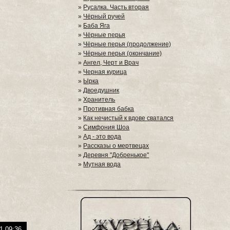
»
Русалка. Часть вторая
»
Чёрный ручей
»
Баба Яга
»
Чёрные перья
»
Чёрные перья (продолжение)
»
Чёрные перья (окончание)
»
Ангел, Черт и Врач
»
Черная курица
»
Ырка
»
Двоедушник
»
Хранитель
»
Противная бабка
»
Как нечистый к вдове сватался
»
Симфония Шоа
»
Ад - это вода
»
Рассказы о мертвецах
»
Деревня "Добренькое"
»
Мутная вода
1 09:36