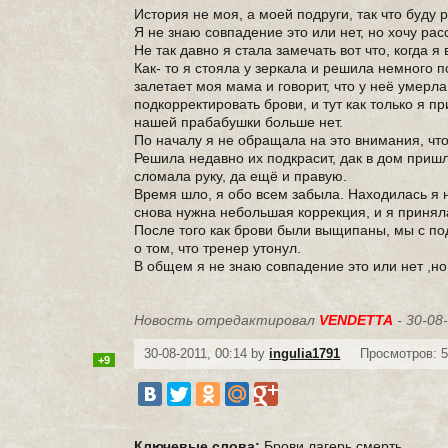
История не моя, а моей подруги, так что буду 
Я не знаю совпадение это или нет, но хочу расс
Не так давно я стала замечать вот что, когда 
Как- то я стояла у зеркала и решила немного п
залетает моя мама и говорит, что у неё умерл
подкорректировать брови, и тут как только я п
нашей прабабушки больше нет.
По началу я не обращала на это внимания, что
Решила недавно их подкрасит, дак в дом пришл
сломала руку, да ещё и правую.
Время шло, я обо всем забыла. Находилась я н
снова нужна небольшая коррекция, и я приняла
После того как брови были выщипаны, мы с под
о том, что тренер утонул.
В общем я не знаю совпадение это или нет ,н
Новость отредактировал
VENDETTA
- 30-08
30-08-2011, 00:14 by
ingulia1791
Просмотров: 5
+9
Ключевые слова:
Брови
лагерь
смерть