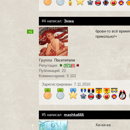
#4 написал:
Энма
брови-то всё время
+1
прикольно!+
Группа
:
Посетители
Репутация:
(
971
|
0
)
Публикаций: 22
Комментариев: 5 102
Зарегистрирован: 7.11.2010
#5 написал:
mashka666
Хи-хи-хи...
0