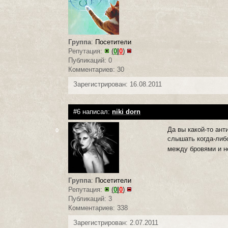
Группа
:
Посетители
Репутация:
(
0
|
0
)
Публикаций: 0
Комментариев: 30
Зарегистрирован: 16.08.2011
#6 написал:
niki dorn
Да вы какой-то ант
0
слышать когда-ли
между бровями и н
Группа
:
Посетители
Репутация:
(
0
|
0
)
Публикаций: 3
Комментариев: 338
Зарегистрирован: 2.07.2011