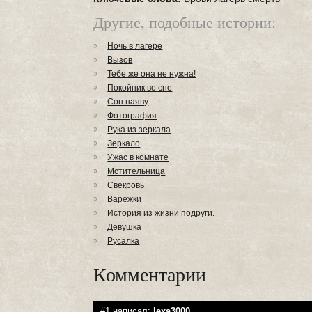
Другие, подобные истории:
Ночь в лагере
Вызов
Тебе же она не нужна!
Покойник во сне
Сон наяву
Фотография
Рука из зеркала
Зеркало
Ужас в комнате
Мстительница
Cвекровь
Варежки
История из жизни подруги.
Девушка
Русалка
Комментарии
#1 написал:
lexa3000