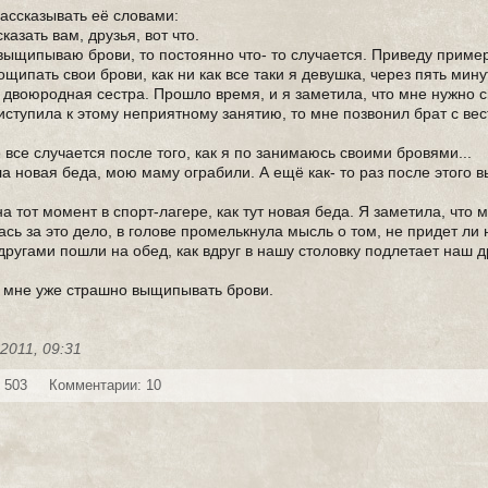
рассказывать её словами:
казать вам, друзья, вот что.
я выщипываю брови, то постоянно что- то случается. Приведу приме
ощипать свои брови, как ни как все таки я девушка, через пять мину
а двоюродная сестра. Прошло время, и я заметила, что мне нужно 
риступила к этому неприятному занятию, то мне позвонил брат с вес
 все случается после того, как я по занимаюсь своими бровями...
а новая беда, мою маму ограбили. А ещё как- то раз после этого 
а тот момент в спорт-лагере, как тут новая беда. Я заметила, что
сь за это дело, в голове промелькнула мысль о том, не придет ли
ругами пошли на обед, как вдруг в нашу столовку подлетает наш д
о мне уже страшно выщипывать брови.
-2011, 09:31
 503
Комментарии: 10