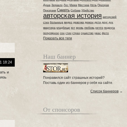
Душа
Зеркало
Лес
Мама
Мистика
Ночь
Призрак
Смерть
Призраки
Собака
Убийство
авторская история
авторский
стих
больница
видео
девочка
демон
дети
друг
дух
квартира
кладбище
кот
кровь
любовь
нечто
подруга
популярное
сон
стих
страх
существо
ужас
фото
Показать все теги
Наш баннер
1 18:24
ать и
вязь
Понравился сайт страшных историй?
Поставь один из баннеров у себя на сайте.
Список баннеров
→
От спонсоров