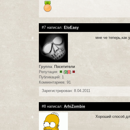
#7 написал:
EloEasy
мне че теперь,как
0
Группа
:
Посетители
Репутация:
(
0
|
0
)
Публикаций: 1
Комментариев: 91
Зарегистрирован: 8.04.2011
#8 написал:
ArhiZombie
Хороший способ дл
0