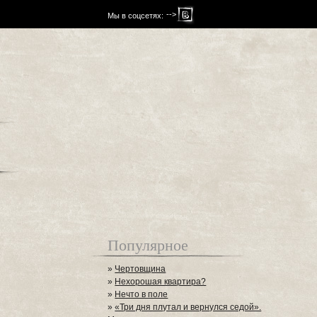
-->
Мы в соцсетях:
Популярное
»
Чертовщина
»
Нехорошая квартира?
»
Нечто в поле
»
«Три дня плутал и вернулся седой».