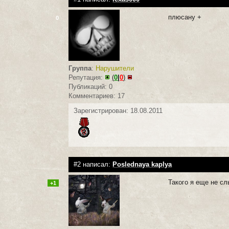
плюсану +
0
Группа
:
Нарушители
Репутация:
(
0
|
0
)
Публикаций: 0
Комментариев: 17
Зарегистрирован: 18.08.2011
#2 написал:
Poslednaya kaplya
Такого я еще не с
+1