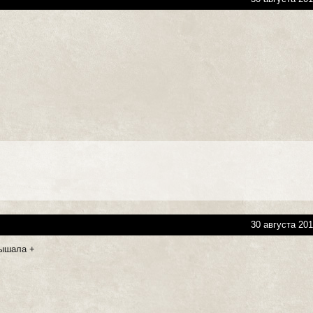
30 августа 201
лышала +