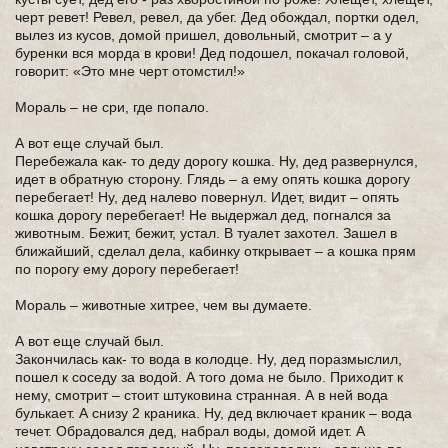
черт ревет! Ревел, ревел, да убег. Дед обождал, портки одел,
вылез из кусов, домой пришел, довольный, смотрит – а у
буренки вся морда в крови! Дед подошел, покачал головой,
говорит: «Это мне черт отомстил!»
Мораль – не сри, где попало.
А вот еще случай был.
Перебежала как- то деду дорогу кошка. Ну, дед развернулся,
идет в обратную сторону. Глядь – а ему опять кошка дорогу
перебегает! Ну, дед налево повернул. Идет, видит – опять
кошка дорогу перебегает! Не выдержал дед, погнался за
животным. Бежит, бежит, устал. В туалет захотел. Зашел в
ближайший, сделал дела, кабинку открывает – а кошка прям
по порогу ему дорогу перебегает!
Мораль – животные хитрее, чем вы думаете.
А вот еще случай был.
Закончилась как- то вода в колодце. Ну, дед поразмыслил,
пошел к соседу за водой. А того дома не было. Приходит к
нему, смотрит – стоит штуковина странная. А в ней вода
булькает. А снизу 2 краника. Ну, дед включает краник – вода
течет. Обрадовался дед, набрал воды, домой идет. А