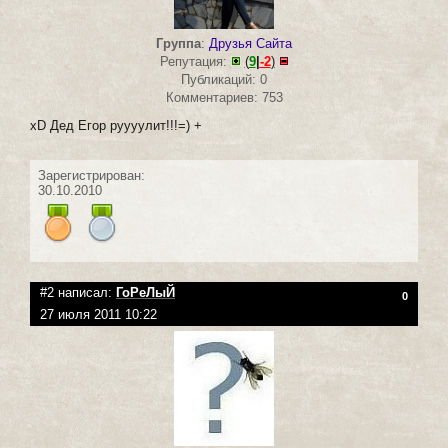
Группа
:
Друзья Сайта
Репутация:
(
9
|
-2
)
Публикаций: 0
Комментариев: 753
хD Дед Егор руууулит!!!=) +
Зарегистрирован:
30.10.2010
#2 написал:
ГоРеЛыЙ
0
27 июля 2011 10:22