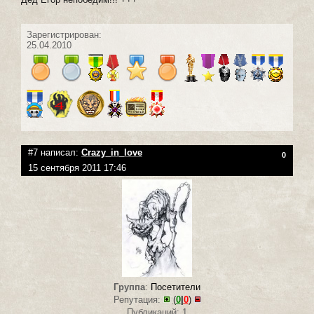
Зарегистрирован:
25.04.2010
#7 написал:
Crazy_in_love
0
15 сентября 2011 17:46
Группа
:
Посетители
Репутация:
(
0
|
0
)
Публикаций: 1