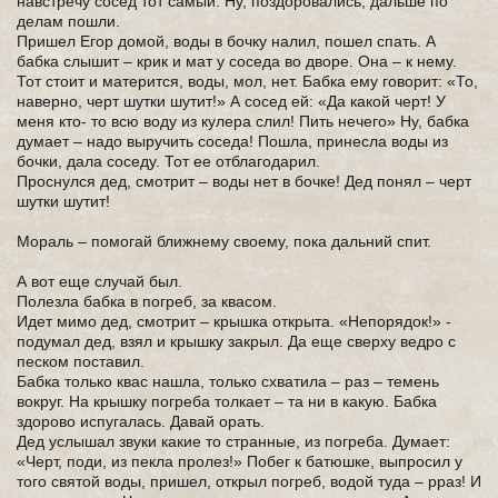
навстречу сосед тот самый. Ну, поздоровались, дальше по
делам пошли.
Пришел Егор домой, воды в бочку налил, пошел спать. А
бабка слышит – крик и мат у соседа во дворе. Она – к нему.
Тот стоит и матерится, воды, мол, нет. Бабка ему говорит: «То,
наверно, черт шутки шутит!» А сосед ей: «Да какой черт! У
меня кто- то всю воду из кулера слил! Пить нечего» Ну, бабка
думает – надо выручить соседа! Пошла, принесла воды из
бочки, дала соседу. Тот ее отблагодарил.
Проснулся дед, смотрит – воды нет в бочке! Дед понял – черт
шутки шутит!
Мораль – помогай ближнему своему, пока дальний спит.
А вот еще случай был.
Полезла бабка в погреб, за квасом.
Идет мимо дед, смотрит – крышка открыта. «Непорядок!» -
подумал дед, взял и крышку закрыл. Да еще сверху ведро с
песком поставил.
Бабка только квас нашла, только схватила – раз – темень
вокруг. На крышку погреба толкает – та ни в какую. Бабка
здорово испугалась. Давай орать.
Дед услышал звуки какие то странные, из погреба. Думает:
«Черт, поди, из пекла пролез!» Побег к батюшке, выпросил у
того святой воды, пришел, открыл погреб, водой туда – рраз! И