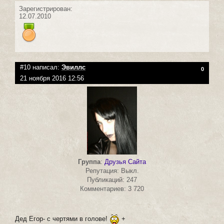
Зарегистрирован:
12.07.2010
#10 написал:
Эвиллс
0
21 ноября 2016 12:56
Группа
:
Друзья Сайта
Репутация: Выкл.
Публикаций: 247
Комментариев: 3 720
Дед Егор- с чертями в голове!
+