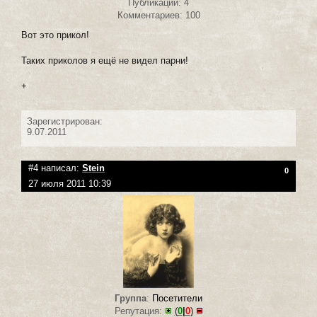
Публикаций: 4
Комментариев: 100
Вот это прикол!
Таких приколов я ещё не видел парни!
+
Зарегистрирован:
9.07.2011
#4 написал:
Stein
0
27 июля 2011 10:39
Группа
:
Посетители
Репутация:
(
0
|
0
)