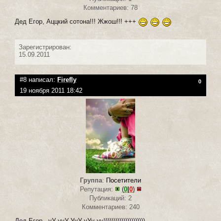
Комментариев: 78
Дед Егор, Аццкий сотона!!! Жжош!!! +++
Зарегистрирован:
15.09.2011
#8 написал:
Firefly
0
19 ноября 2011 18:42
Группа
:
Посетители
Репутация:
(
0
|
0
)
Публикаций: 2
Комментариев: 240
Дед Егор - уУ-ууУ-УуУ-уУу-уу)))))))))))))))))))))