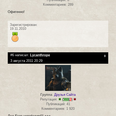
Комментариев: 289
Офигенно!
Зарегистрирован:
19.11.2010
#6 написал:
Lycanthrope
0
3 августа 2011 20:29
Группа
:
Друзья Сайта
Репутация:
(
988
|
3
)
Публикаций: 41
Комментариев: 1 920
Дед Егор непобедим!!! +++