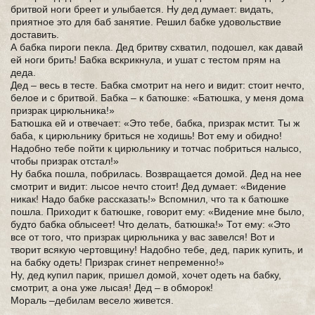
бритвой ноги бреет и улыбается. Ну дед думает: видать,
приятное это для баб занятие. Решил бабке удовольствие
доставить.
А бабка пироги пекла. Дед бритву схватил, подошел, как давай
ей ноги брить! Бабка вскрикнула, и ушат с тестом прям на
деда.
Дед – весь в тесте. Бабка смотрит на него и видит: стоит нечто,
белое и с бритвой. Бабка – к батюшке: «Батюшка, у меня дома
призрак цирюльника!»
Батюшка ей и отвечает: «Это тебе, бабка, призрак мстит. Ты ж
баба, к цирюльнику бриться не ходишь! Вот ему и обидно!
Надобно тебе пойти к цирюльнику и тотчас побриться налысо,
чтобы призрак отстал!»
Ну бабка пошла, побрилась. Возвращается домой. Дед на нее
смотрит и видит: лысое нечто стоит! Дед думает: «Видение
никак! Надо бабке рассказать!» Вспомнил, что та к батюшке
пошла. Приходит к батюшке, говорит ему: «Видение мне было,
будто бабка облысеет! Что делать, батюшка!» Тот ему: «Это
все от того, что призрак цирюльника у вас завелся! Вот и
творит всякую чертовщину! Надобно тебе, дед, парик купить, и
на бабку одеть! Призрак сгинет непременно!»
Ну, дед купил парик, пришел домой, хочет одеть на бабку,
смотрит, а она уже лысая! Дед – в обморок!
Мораль –дебилам весело живется.