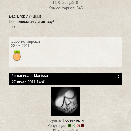
Публикаций: 0
Комментариев: 345
Дед Егор лучший)
Все плюсы ему и автору!
+++
Зарегистрирован:
23.06.2011
#5 написал:
klarissa
0
27 июля 2011 14:41
Группа
:
Посетители
Репутация:
(
0
|
0
)
Публикаций: 0