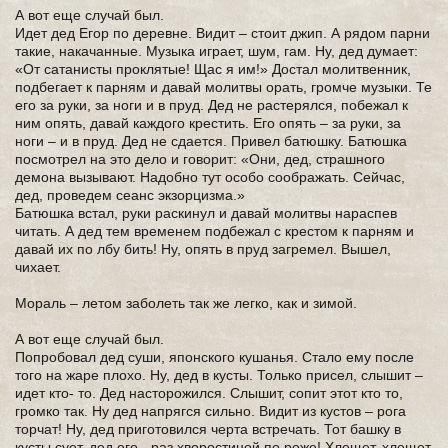
А вот еще случай был.
Идет дед Егор по деревне. Видит – стоит джип. А рядом парни
такие, накачанные. Музыка играет, шум, гам. Ну, дед думает:
«От сатанисты проклятые! Щас я им!» Достал молитвенник,
подбегает к парням и давай молитвы орать, громче музыки. Те
его за руки, за ноги и в пруд. Дед не растерялся, побежал к
ним опять, давай каждого крестить. Его опять – за руки, за
ноги – и в пруд. Дед не сдается. Привел батюшку. Батюшка
посмотрел на это дело и говорит: «Они, дед, страшного
демона вызывают. Надобно тут особо соображать. Сейчас,
дед, проведем сеанс экзорцизма.»
Батюшка встал, руки раскинул и давай молитвы нараспев
читать. А дед тем временем подбежал с крестом к парням и
давай их по лбу бить! Ну, опять в пруд загремел. Вышел,
чихает.
Мораль – летом заболеть так же легко, как и зимой.
А вот еще случай был.
Попробовал дед суши, японского кушанья. Стало ему после
того на жаре плохо. Ну, дед в кусты. Только присел, слышит –
идет кто- то. Дед насторожился. Слышит, сопит этот кто то,
громко так. Ну дед напрягся сильно. Видит из кустов – рога
торчат! Ну, дед приготовился черта встречать. Тот башку в
кусты сует, дед его - раз хворостиной по роже! Хлещет, хлещет,