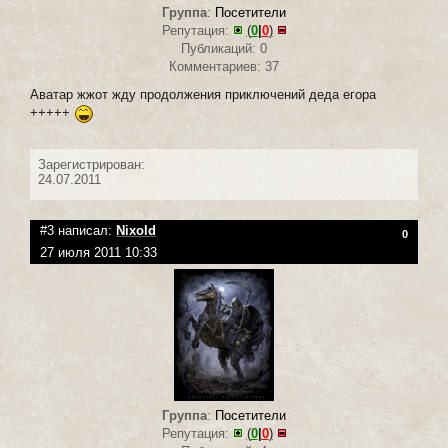
Группа
:
Посетители
Репутация:
(
0
|
0
)
Публикаций: 0
Комментариев: 37
Аватар жжот жду продолжения приключений деда егора
+++++
Зарегистрирован:
24.07.2011
#3 написал:
Nixold
0
27 июля 2011 10:33
Группа
:
Посетители
Репутация:
(
0
|
0
)