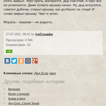
опять закрыл. Черт ореть, матерится, дед счастлив. А черт все
не угомонится. Даже толкать крышку начал. Ну, дед испугался,
схватил дубинку, открыл крышку, как долбанет не глядя! И
снова закрыл крышку. Черт и затих.
Мораль – маразм – не радость.
27-07-2011, 09:41 by
IceCrusader
Просмотров: 4 566
Комментарии: 10
+11
Ключевые слова:
Дед Егор
черт
Другие, подобные истории:
Видение
Визит к гадалке
Бабка в лесу
Дед Егор. Среди Теней