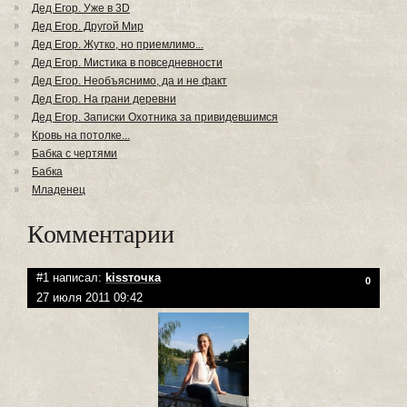
Дед Егор. Уже в 3D
Дед Егор. Другой Мир
Дед Егор. Жутко, но приемлимо...
Дед Егор. Мистика в повседневности
Дед Егор. Необъяснимо, да и не факт
Дед Егор. На грани деревни
Дед Егор. Записки Охотника за привидевшимся
Кровь на потолке...
Бабка с чертями
Бабка
Младенец
Комментарии
#1 написал:
kissточка
0
27 июля 2011 09:42