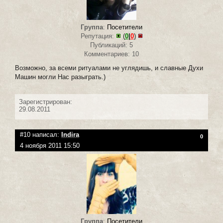
Группа
:
Посетители
Репутация:
(
0
|
0
)
Публикаций: 5
Комментариев: 10
Возможно, за всеми ритуалами не углядишь, и славные Духи
Машин могли Нас разыграть.)
Зарегистрирован:
29.08.2011
#10 написал:
Indira
0
4 ноября 2011 15:50
Группа
:
Посетители