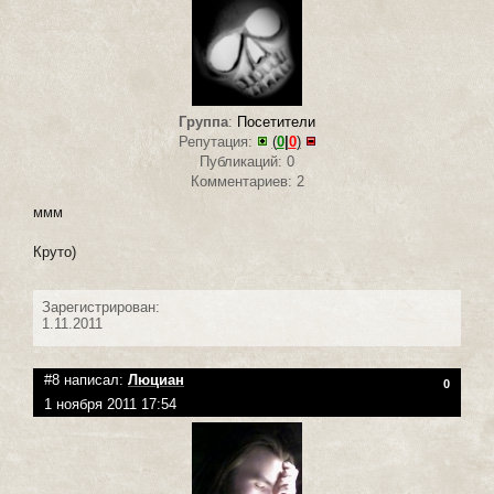
Группа
:
Посетители
Репутация:
(
0
|
0
)
Публикаций: 0
Комментариев: 2
ммм
Круто)
Зарегистрирован:
1.11.2011
#8 написал:
Люциан
0
1 ноября 2011 17:54