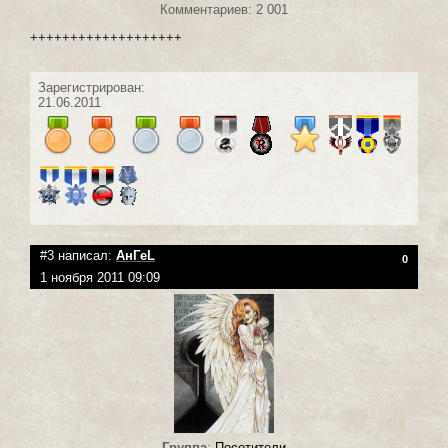
Комментариев: 2 001
+++++++++++++++++++
Зарегистрирован:
21.06.2011
#3 написал:
АнГeL
0
1 ноября 2011 09:09
Группа
:
Посетители