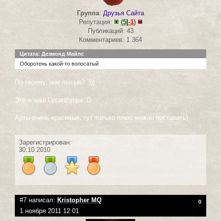
Группа
:
Друзья Сайта
Репутация:
(
5
|
-1
)
Публикаций: 43
Комментариев: 1 364
Цитата: Дезмонд Майлс
Оборотень какой-то волосатый
По-твоему, они лысые? :)))
Это ж наш Lycanthrope :D
Арты очень красивые, тут только плюс можно поставить)
Зарегистрирован:
30.10.2010
#7 написал:
Kristopher MQ
0
1 ноября 2011 12:01