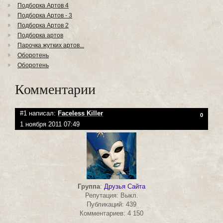
Подборка Артов 4
Подборка Артов - 3
Подборка Артов 2
Подборка артов
Парочка жутких артов...
Оборотень
Оборотень
Комментарии
#1 написал:
Faceless Killer
0
1 ноября 2011 07:49
Группа
:
Друзья Сайта
Репутация: Выкл.
Публикаций: 439
Комментариев: 4 150