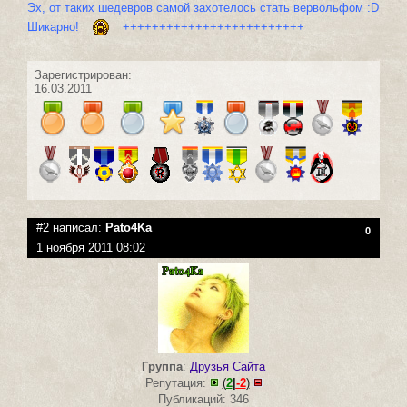
Эх, от таких шедевров самой захотелось стать вервольфом :D
Шикарно!
+++++++++++++++++++++++++
Зарегистрирован:
16.03.2011
#2 написал:
Pato4Ka
0
1 ноября 2011 08:02
Группа
:
Друзья Сайта
Репутация:
(
2
|
-2
)
Публикаций: 346