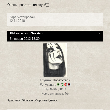
Очень нравится, плюсую!)))
Зарегистрирован:
12.11.2010
#14 написал:
Zloi 4aplin
0
5 января 2012 13:39
Группа
:
Посетители
Репутация:
(
0
|
0
)
Публикаций: 0
Комментариев: 59
Красиво.Обожаю оборотней,плюс