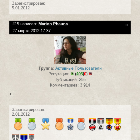
Зарегистрирован:
5.01.2012
#15 написал:
Marion Phauna
0
27 марта 2012 17:37
Группа
:
Активные Пользователи
Репутация:
(
403
|
0
)
Публикаций: 295
Комментариев: 3 914
+
Зарегистрирован:
2.01.2012