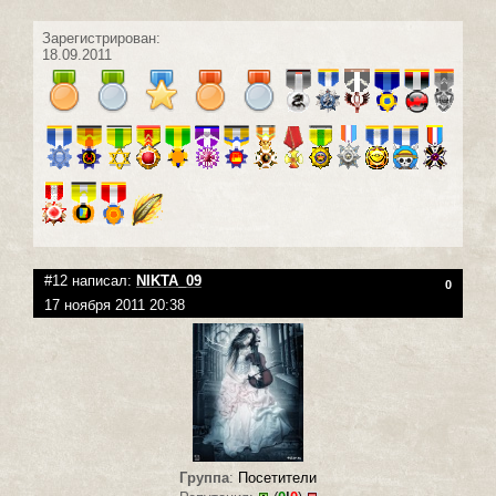
Зарегистрирован:
18.09.2011
#12 написал:
NIKTA_09
0
17 ноября 2011 20:38
Группа
:
Посетители