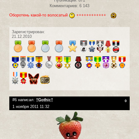
Публикаций: 871
Комментариев: 6 143
Оборотень какой-то волосатый
++++++++++++
Зарегистрирован:
21.12.2010
#6 написал:
†Gothic†
0
1 ноября 2011 11:32