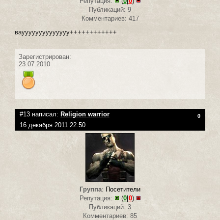
Репутация:
(
0
|
0
)
Публикаций: 9
Комментариев: 417
вауууууууууууууу++++++++++++
Зарегистрирован:
23.07.2010
#13 написал:
Religion warrior
0
16 декабря 2011 22:50
Группа
:
Посетители
Репутация:
(
0
|
0
)
Публикаций: 3
Комментариев: 85