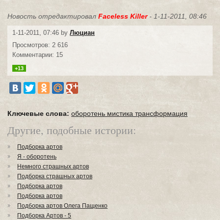
Новость отредактировал
Faceless Killer
- 1-11-2011, 08:46
1-11-2011, 07:46 by
Люциан
Просмотров: 2 616
Комментарии: 15
+13
Ключевые слова:
оборотень мистика трансформация
Другие, подобные истории:
Подборка артов
Я - оборотень
Немного страшных артов
Подборка страшных артов
Подборка артов
Подборка артов
Подборка артов Олега Пащенко
Подборка Артов - 5