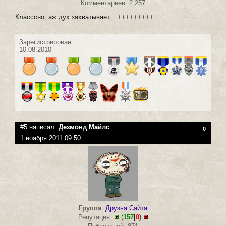
Комментариев: 2 257
Класссно, аж дух захватывает... +++++++++
Зарегистрирован:
10.08.2010
#5 написал:
Дезмонд Майлс
0
1 ноября 2011 09:50
Группа
:
Друзья Сайта
Репутация:
(
157
|
0
)