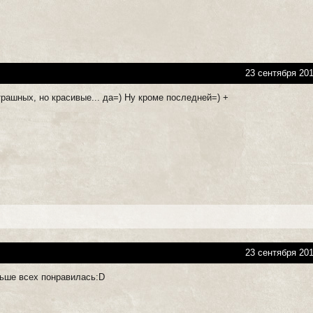
23 сентября 201
трашных, но красивые... да=) Ну кроме последней=) +
23 сентября 201
ьше всех понравилась:D