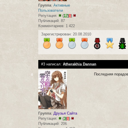
Группа
:
Активные
Пользователи
Репутация:
(
17
|
0
)
Публикаций: 87
Комментариев: 1 422
Зарегистрирован: 20.08.2010
#3 написал:
Atherakhia Dannan
Последняя порадов
0
Группа
:
Друзья Сайта
Репутация:
(
3
|
0
)
Публикаций: 206