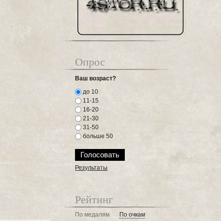
Опрос
Ваш возраст?
до 10
11-15
16-20
21-30
31-50
больше 50
Результаты
Рейтинг
По медалям
По очкам