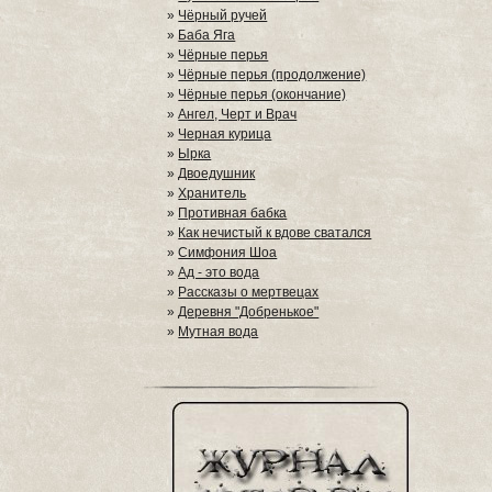
»
Чёрный ручей
»
Баба Яга
»
Чёрные перья
»
Чёрные перья (продолжение)
»
Чёрные перья (окончание)
»
Ангел, Черт и Врач
»
Черная курица
»
Ырка
»
Двоедушник
»
Хранитель
»
Противная бабка
»
Как нечистый к вдове сватался
»
Симфония Шоа
»
Ад - это вода
»
Рассказы о мертвецах
»
Деревня "Добренькое"
»
Мутная вода