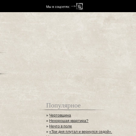
-->
Мы в соцсетях:
Популярное
»
Чертовщина
»
Нехорошая квартира?
»
Нечто в поле
»
«Три дня плутал и вернулся седой».