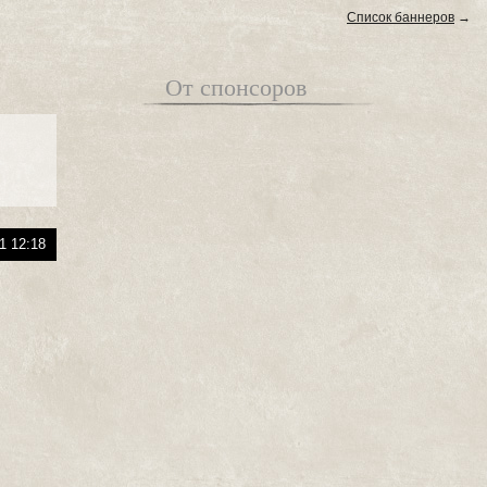
Список баннеров
→
От спонсоров
1 12:18