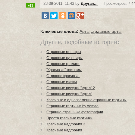
23-09-2011, 11:43 by
Другая...
Просмотров: 7 4
+13
Ключевые слова:
Aрты
страшные арты
Другие, подобные истории:
Страшные монстры
Страшные сувениры
Страшные кролики
"Красивые" костюмы
Страшно красивые
Страшные сказки
Страшные рисунки "кукол" 2
Страшные рисунки "кукол"
Красивые и одновременно страшные картины
Страшные картинки by Aomao
Странно-страшные фотографии
Просто красивые картинки
Красивые надгробия 2
Красивые надгробия