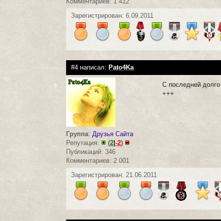
Комментариев: 1 412
Зарегистрирован: 6.09.2011
#4 написал:
Pato4Ka
С последней долго 
0
+++
Группа
:
Друзья Сайта
Репутация:
(
2
|
-2
)
Публикаций: 346
Комментариев: 2 001
Зарегистрирован: 21.06.2011