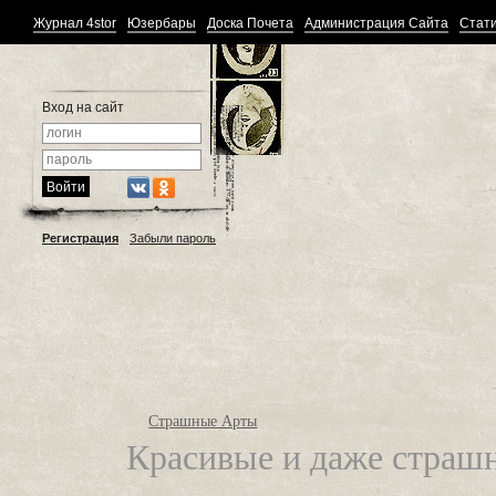
Журнал 4stor
Юзербары
Доска Почета
Администрация Сайта
Стати
Вход на сайт
Регистрация
Забыли пароль
Страшные Арты
Красивые и даже страшн