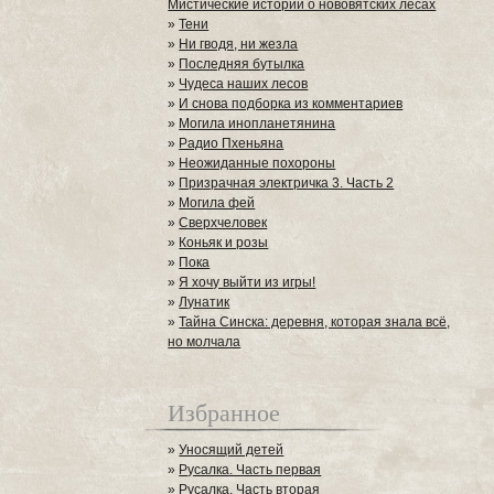
Мистические истории о нововятских лесах
»
Тени
»
Ни гводя, ни жезла
»
Последняя бутылка
»
Чудеса наших лесов
»
И снова подборка из комментариев
»
Могила инопланетянина
»
Радио Пхеньяна
»
Неожиданные похороны
»
Призрачная электричка 3. Часть 2
»
Могила фей
»
Сверхчеловек
»
Коньяк и розы
»
Пока
»
Я хочу выйти из игры!
»
Лунатик
»
Тайна Синска: деревня, которая знала всё,
но молчала
Избранное
»
Уносящий детей
»
Русалка. Часть первая
»
Русалка. Часть вторая