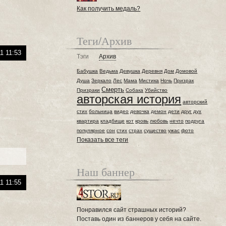
Как получить медаль?
Теги/Архив
1 11:53
Тэги
Архив
Бабушка
Ведьма
Девушка
Деревня
Дом
Домовой
Душа
Зеркало
Лес
Мама
Мистика
Ночь
Призрак
Смерть
Призраки
Собака
Убийство
авторская история
авторский
стих
больница
видео
девочка
демон
дети
друг
дух
квартира
кладбище
кот
кровь
любовь
нечто
подруга
популярное
сон
стих
страх
существо
ужас
фото
Показать все теги
Наш баннер
1 11:55
Понравился сайт страшных историй?
Поставь один из баннеров у себя на сайте.