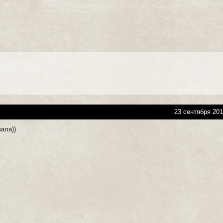
23 сентября 201
ала))