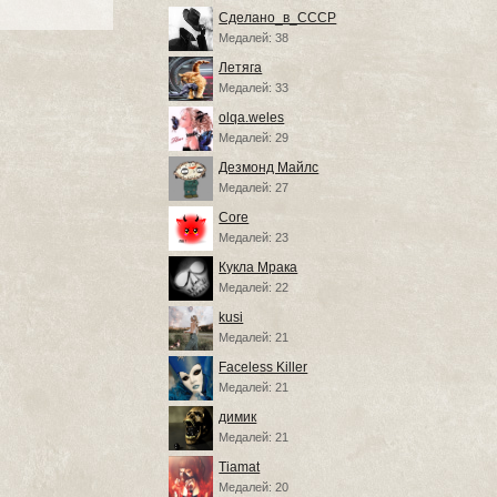
Сделано_в_СССР
Медалей: 38
Летяга
Медалей: 33
olqa.weles
Медалей: 29
Дезмонд Майлс
Медалей: 27
Core
Медалей: 23
Кукла Мрака
Медалей: 22
kusi
Медалей: 21
Faceless Killer
Медалей: 21
димик
Медалей: 21
Tiamat
Медалей: 20