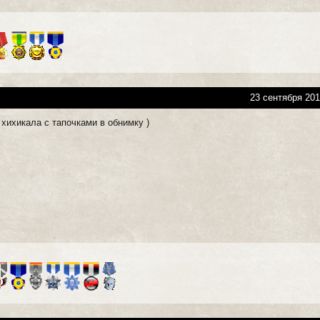
23 сентября 201
хихикала с тапочками в обнимку )