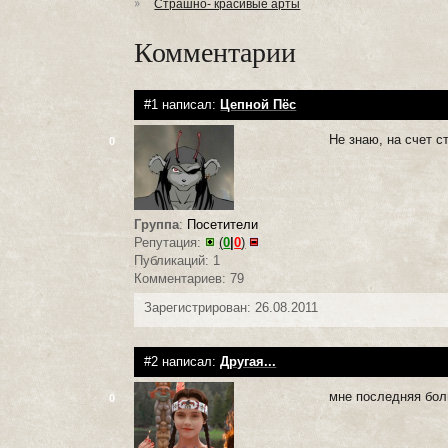
Страшно- красивые арты
Комментарии
#1 написал:
Цепной Пёс
Не знаю, на счет с
0
Группа
:
Посетители
Репутация:
(
0
|
0
)
Публикаций: 1
Комментариев: 79
Зарегистрирован: 26.08.2011
#2 написал:
Другая...
мне последняя бол
0