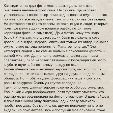
Как видите, на двух фото можно разглядеть нечеткие
очертания человеческого лица. На снимке, где человек
устанавливает венок, очертания видны совсем смутно, но как
по мне, они все же идентичны тем, что на снимке без людей.
На фотошоп это как-то совсем не похоже (да и люди, которые
получше меня в данном вопросе разбираются, тоже
коррекции фото не заметили). Да и мотив, кому это надо
было? Учитывая, что фотографии были выложены в сеть
довольно быстро, зафотошопить мог только их автор, но какая
ему от этого выгода непонятно. Фанатов попугать? Эта
категория людей – не самые большие поклонники крипоты и
всякой мистики. Да и вполне возможно, фотограф – сам
спартаковец, либо человек связанный с болельщиками этого
клуба, и шутить бы по такому поводу не стал.
Более убедительной выглядит версия того, что это просто
совпадение: ветки наложились друг на друга определенным
образом. Но, чтобы на двух фотографиях, ещё и снятых с
разных ракурсов. Очень уж крутое совпадение.
Так что по мне, данная версия тоже не особо состоятельна.
Ровно, как и игра воображения. Хотя тут стоит отметить, что
разные люди реагировали на фото по-разному. В дальнейшем
я показал снимки ряду знакомых, одни сразу замечали
необычное даже без моих слов, другие поначалу ничего не
видели, но присмотревшись и послушав моё описание, тоже