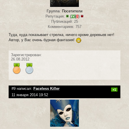
Группа
:
Посетители
Репутация:
(
15
|
0
)
Публикаций: 25
Комментариев: 757
Туда, куда показывает стрелка, ничего кроме деревьев нет!
Автор, у Вас очень бурная фантазия!
Зарегистрирован:
26.08.2012
#9 написал:
Faceless Killer
+1
11 января 2014 19:52