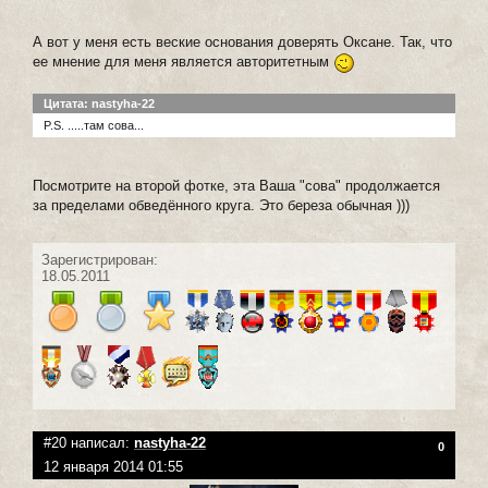
А вот у меня есть веские основания доверять Оксане. Так, что
ее мнение для меня является авторитетным
Цитата: nastyha-22
P.S. .....там сова...
Посмотрите на второй фотке, эта Ваша "сова" продолжается
за пределами обведённого круга. Это береза обычная )))
Зарегистрирован:
18.05.2011
#20 написал:
nastyha-22
0
12 января 2014 01:55