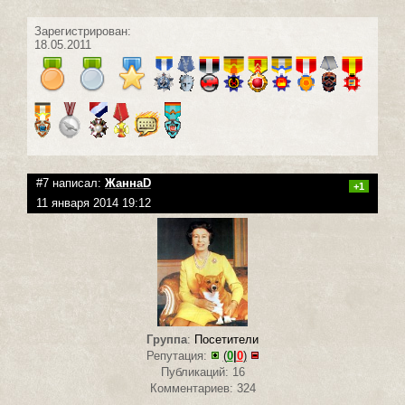
Зарегистрирован:
18.05.2011
#7 написал:
ЖаннаD
+1
11 января 2014 19:12
Группа
:
Посетители
Репутация:
(
0
|
0
)
Публикаций: 16
Комментариев: 324