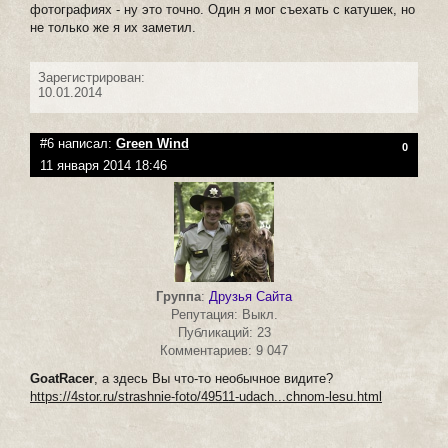
фотографиях - ну это точно. Один я мог съехать с катушек, но
не только же я их заметил.
Зарегистрирован:
10.01.2014
#6 написал:
Green Wind
0
11 января 2014 18:46
Группа
:
Друзья Сайта
Репутация: Выкл.
Публикаций: 23
Комментариев: 9 047
GoatRacer
, а здесь Вы что-то необычное видите?
https://4stor.ru/strashnie-foto/49511-udach...chnom-lesu.html