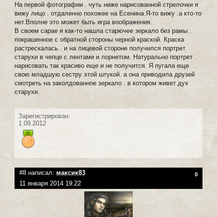
На первой фотографии . чуть ниже нарисованной стрелочки я
вижу лицо . отдаленно похожее на Есенина.Я-то вижу .а кто-то
нет.Вполне это может быть игра воображения.
В своем сарае я как-то нашла старючее зеркало без рамы .
покрашенное с обратной стороны черной краской. Краска
растрескалась . и на лицевой стороне получился портрет
старухи в чепце с лентами и лорнетом. Натурально портрет .
нарисовать так красиво еще и не получится. Я пугала еще
свою младшую сестру этой штукой. а она приводила друзей
смотреть на заколдованное зеркало . в котором живет дух
старухи.
Зарегистрирован:
1.09.2012
#8 написал:
максик83
0
11 января 2014 19:22