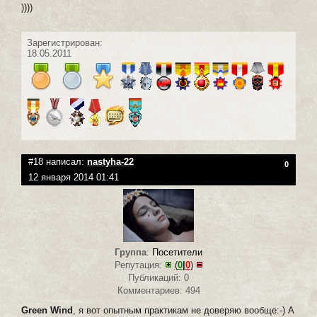
))))
Зарегистрирован:
18.05.2011
#18 написал:
nastyha-22
0
12 января 2014 01:41
Группа
:
Посетители
Репутация:
(
0
|
0
)
Публикаций: 0
Комментариев: 494
Green Wind
, я вот опытным практикам не доверяю вообще:-) А