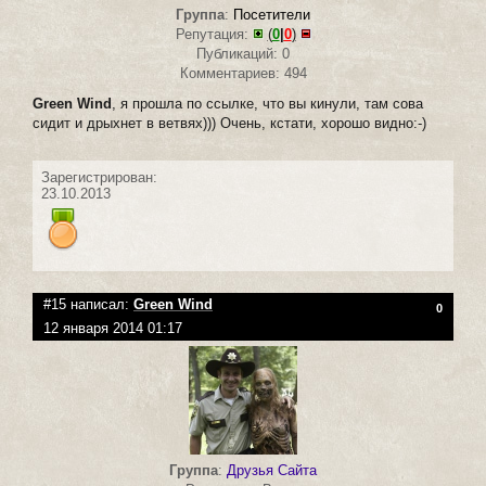
Группа
:
Посетители
Репутация:
(
0
|
0
)
Публикаций: 0
Комментариев: 494
Green Wind
, я прошла по ссылке, что вы кинули, там сова
сидит и дрыхнет в ветвях))) Очень, кстати, хорошо видно:-)
Зарегистрирован:
23.10.2013
#15 написал:
Green Wind
0
12 января 2014 01:17
Группа
:
Друзья Сайта