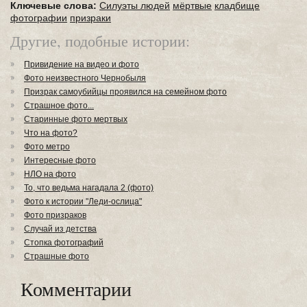
Ключевые слова:
Силуэты людей
мёртвые
кладбище
фотографии
призраки
Другие, подобные истории:
Привидение на видео и фото
Фото неизвестного Чернобыля
Призрак самоубийцы проявился на семейном фото
Страшное фото...
Старинные фото мертвых
Что на фото?
Фото метро
Интересные фото
НЛО на фото
То, что ведьма нагадала 2 (фото)
Фото к истории "Леди-ослица"
Фото призраков
Случай из детства
Стопка фотографий
Страшные фото
Комментарии