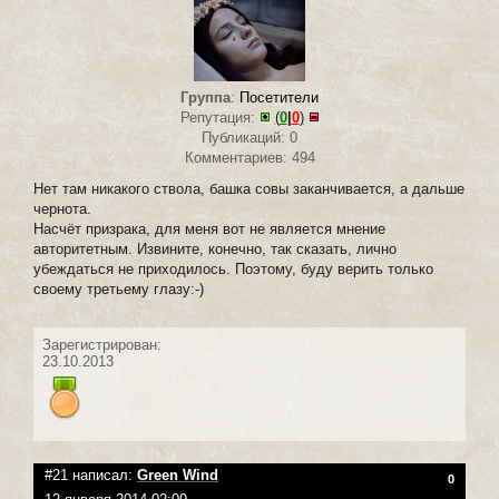
Группа
:
Посетители
Репутация:
(
0
|
0
)
Публикаций: 0
Комментариев: 494
Нет там никакого ствола, башка совы заканчивается, а дальше
чернота.
Насчёт призрака, для меня вот не является мнение
авторитетным. Извините, конечно, так сказать, лично
убеждаться не приходилось. Поэтому, буду верить только
своему третьему глазу:-)
Зарегистрирован:
23.10.2013
#21 написал:
Green Wind
0