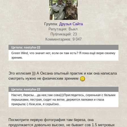
Группа
:
Друзья Сайта
Репутация: Выкл.
Публикаций: 23
Комментариев: 9 047
Цитата: nastyha-22
Green Wind, что значит нет, если он там есть? Я пока ещё верю своему
зрению.
Это иллюзия ))) А Оксана опытный практик и как она написала
смотреть нужно не физическим зрением
Цитата: nastyha-22
Насчет, березы....да нее,там сова)))Приглядитесь, серенькая с белыми
перышками, пестрая, сидит на ветке, держится лапками и глаза
прикрыла:-) Кхм,кхм, я серьёзно.
Посмотрите первую фотография там береза, она
продолжается довольно высоко, не бывает сов 1.5 метровых