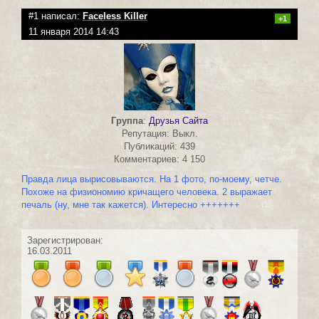
#1 написал:
Faceless Killer
+1
11 января 2014 14:43
Группа
:
Друзья Сайта
Репутация: Выкл.
Публикаций: 439
Комментариев: 4 150
Правда лица вырисовываются. На 1 фото, по-моему, четче.
Похоже на физиономию кричащего человека. 2 выражает
печаль (ну, мне так кажется). Интересно +++++++
Зарегистрирован:
16.03.2011