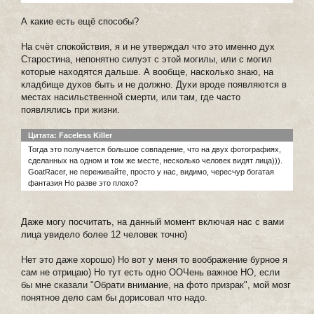
А какие есть ещё способы?
На счёт спокойствия, я и не утверждал что это именно дух
Старостина, непонятно силуэт с этой могилы, или с могил
которые находятся дальше. А вообще, насколько знаю, на
кладбище духов быть и не должно. Духи вроде появляются в
местах насильственной смерти, или там, где часто
появлялись при жизни.
Цитата: Faceless Killer
Тогда это получается большое совпадение, что на двух фотографиях,
сделанных на одном и том же месте, несколько человек видят лица))).
GoatRacer, не переживайте, просто у нас, видимо, чересчур богатая
фантазия Но разве это плохо?
Даже могу посчитать, на данный момент включая нас с вами
лица увидело более 12 человек точно)
Нет это даже хорошо) Но вот у меня то воображение бурное я
сам не отрицаю) Но тут есть одно ООЧень важное НО, если
бы мне сказали "Обрати внимание, на фото призрак", мой мозг
понятное дело сам бы дорисовал что надо.