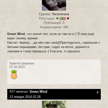
Группа
:
Посетители
Репутация:
(
0
|
0
)
Публикаций: 0
Комментариев: 494
Green Wind
, что значит нет, если он там есть? Я пока ещё
верю своему зрению.
Насчет, березы....да нее,там сова)))Приглядитесь, серенькая с
белыми перышками, пестрая, сидит на ветке, держится
лапками и глаза прикрыла:-) Кхм,кхм, я серьёзно.
Зарегистрирован:
23.10.2013
#17 написал:
Green Wind
0
12 января 2014 01:28