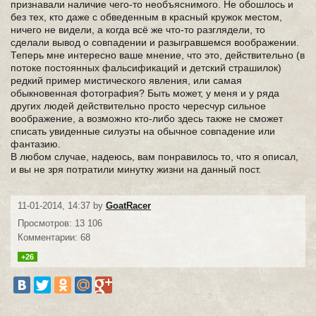
признавали наличие чего-то необъяснимого. Не обошлось и
без тех, кто даже с обведенным в красный кружок местом,
ничего не видели, а когда всё же что-то разглядели, то
сделали вывод о совпадении и разыгравшемся воображении.
Теперь мне интересно ваше мнение, что это, действительно (в
потоке постоянных фальсификаций и детский страшилок)
редкий пример мистического явления, или самая
обыкновенная фотография? Быть может, у меня и у ряда
других людей действительно просто чересчур сильное
воображение, а возможно кто-либо здесь также не сможет
списать увиденные силуэты на обычное совпадение или
фантазию.
В любом случае, надеюсь, вам понравилось то, что я описал,
и вы не зря потратили минутку жизни на данный пост.
11-01-2014, 14:37 by
GoatRacer
Просмотров: 13 106
Комментарии: 68
+26