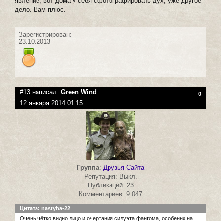
явление, вот дома у себя сфотографировать дух, уже другое
дело. Вам плюс.
Зарегистрирован:
23.10.2013
#13 написал:
Green Wind
0
12 января 2014 01:15
Группа
:
Друзья Сайта
Репутация: Выкл.
Публикаций: 23
Комментариев: 9 047
Цитата: nastyha-22
Очень чётко видно лицо и очертания силуэта фантома, особенно на