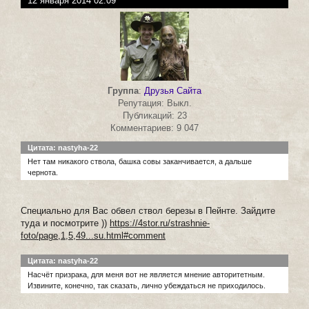
12 января 2014 02:09
Группа
:
Друзья Сайта
Репутация: Выкл.
Публикаций: 23
Комментариев: 9 047
Цитата: nastyha-22
Нет там никакого ствола, башка совы заканчивается, а дальше
чернота.
Специально для Вас обвел ствол березы в Пейнте. Зайдите
туда и посмотрите ))
https://4stor.ru/strashnie-
foto/page,1,5,49...su.html#comment
Цитата: nastyha-22
Насчёт призрака, для меня вот не является мнение авторитетным.
Извините, конечно, так сказать, лично убеждаться не приходилось.