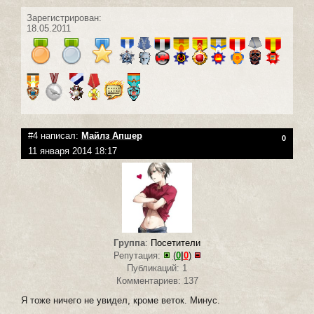
Зарегистрирован:
18.05.2011
#4 написал:
Майлз Апшер
0
11 января 2014 18:17
Группа
:
Посетители
Репутация:
(
0
|
0
)
Публикаций: 1
Комментариев: 137
Я тоже ничего не увидел, кроме веток. Минус.