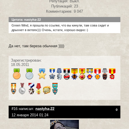
Репутация: Выкл.
Публикаций: 23
Комментариев: 9 047
Цитата: nastyha-22
Green Wind, я прошла по ссылке, что вы кинули, там сова сидит и
дрыхнет в ветвях))) Очень, кстати, хорошо видно:-)
Да нет, там береза обычная )))))
Зарегистрирован:
18.05.2011
#16 написал:
nastyha-22
0
12 января 2014 01:24