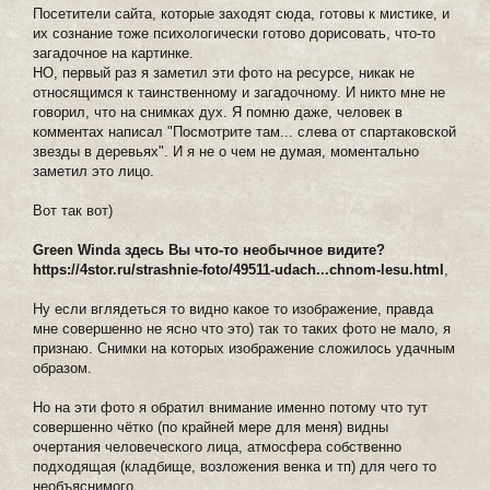
Посетители сайта, которые заходят сюда, готовы к мистике, и
их сознание тоже психологически готово дорисовать, что-то
загадочное на картинке.
НО, первый раз я заметил эти фото на ресурсе, никак не
относящимся к таинственному и загадочному. И никто мне не
говорил, что на снимках дух. Я помню даже, человек в
комментах написал "Посмотрите там... слева от спартаковской
звезды в деревьях". И я не о чем не думая, моментально
заметил это лицо.
Вот так вот)
Green Windа здесь Вы что-то необычное видите?
https://4stor.ru/strashnie-foto/49511-udach...chnom-lesu.html
,
Ну если вглядеться то видно какое то изображение, правда
мне совершенно не ясно что это) так то таких фото не мало, я
признаю. Снимки на которых изображение сложилось удачным
образом.
Но на эти фото я обратил внимание именно потому что тут
совершенно чётко (по крайней мере для меня) видны
очертания человеческого лица, атмосфера собственно
подходящая (кладбище, возложения венка и тп) для чего то
необъяснимого.