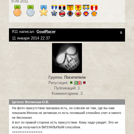
9.09.2011
#11 написал:
GoatRacer
0
11 января 2014 22:37
Группа
:
Посетители
Репутация:
(
0
|
0
)
Публикаций: 1
Комментариев: 3
Цитата: Волжская О.В.
На фото присутствие призрака есть, но совсем не там, где вы нам
показали.Могила не активная,то есть почивший спокойно спит и никого
не беспокоит.
А вот по правой стороне есть присутствие. Кому надо-увидят. Это не
всегда получается ВИЗУАЛЬНЫМ способом.
+++++++++++++++++