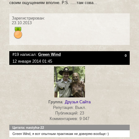
своим ощущениям вполне. P.S. .....там сова...
Зарегистрирован:
23.10.2013
#19 написал:
Green Wind
0
12 января 2014 01:45
Группа
:
Друзья Сайта
Репутация: Выкл.
Публикаций: 23
Комментариев: 9 047
Цитата: nastyha-22
Green Wind, я вот опытным практикам не доверяю вообще:-)