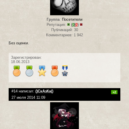
Группа
:
Посетители
Репутация:
(
0
|
0
)
Публикаций: 30
Комментариев: 1 942
Без оценки.
Зарегистрирован:
18.06.2013
#14 написал:
()СкАзКа()
+2
27 июля 2014 11:09