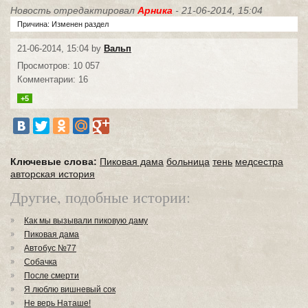
Новость отредактировал
Арника
- 21-06-2014, 15:04
Причина: Изменен раздел
21-06-2014, 15:04 by
Вальп
Просмотров: 10 057
Комментарии: 16
+5
Ключевые слова:
Пиковая дама
больница
тень
медсестра
авторская история
Другие, подобные истории:
Как мы вызывали пиковую даму
Пиковая дама
Автобус №77
Собачка
После смерти
Я люблю вишневый сок
Не верь Наташе!