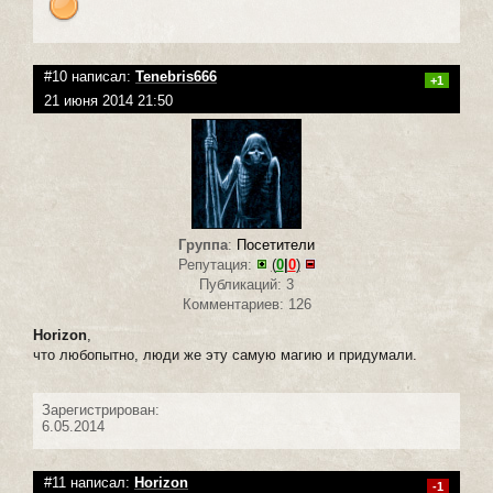
#10 написал:
Tenebris666
+1
21 июня 2014 21:50
Группа
:
Посетители
Репутация:
(
0
|
0
)
Публикаций: 3
Комментариев: 126
Horizon
,
что любопытно, люди же эту самую магию и придумали.
Зарегистрирован:
6.05.2014
#11 написал:
Horizon
-1