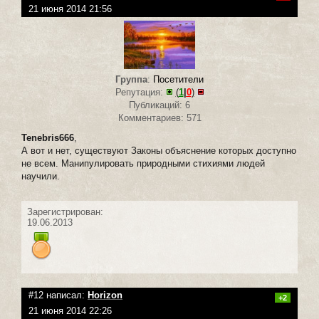
21 июня 2014 21:56
Группа
:
Посетители
Репутация:
(
1
|
0
)
Публикаций: 6
Комментариев: 571
Tenebris666
,
А вот и нет, существуют Законы объяснение которых доступно
не всем. Манипулировать природными стихиями людей
научили.
Зарегистрирован:
19.06.2013
#12 написал:
Horizon
+2
21 июня 2014 22:26