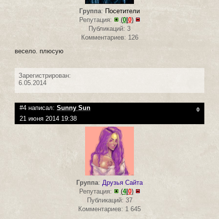
Группа
:
Посетители
Репутация:
(
0
|
0
)
Публикаций: 3
Комментариев: 126
весело. плюсую
Зарегистрирован:
6.05.2014
#4 написал:
Sunny Sun
0
21 июня 2014 19:38
Группа
:
Друзья Сайта
Репутация:
(
4
|
0
)
Публикаций: 37
Комментариев: 1 645