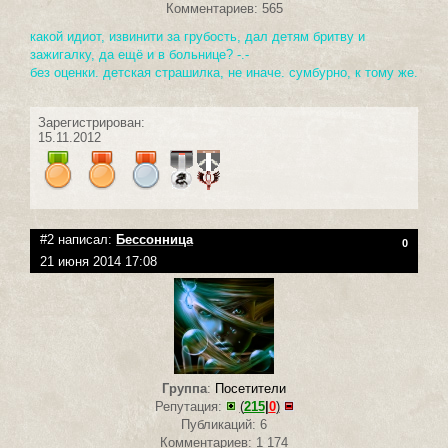
Комментариев: 565
какой идиот, извинити за грубость, дал детям бритву и
зажигалку, да ещё и в больнице? -.-
без оценки. детская страшилка, не иначе. сумбурно, к тому же.
Зарегистрирован:
15.11.2012
#2 написал:
Бессонница
0
21 июня 2014 17:08
Группа
:
Посетители
Репутация:
(
215
|
0
)
Публикаций: 6
Комментариев: 1 174