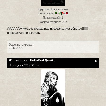
Группа
:
Посетители
Репутация:
(
0
|
0
)
Публикаций: 2
Комментариев: 252
ААААААА медсестраааа нас пиковая дама убивает!!!!!!!!
сообразила че сказать.
Зарегистрирован:
7.06.2014
#15 написал:
.ПиКоВаЯ ДамА.
0
1 августа 2014 21:05