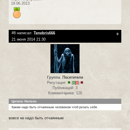
19.06.2013
#8 написал:
Tenebris666
0
21 июня 2014 21:30
Группа
:
Посетители
Репутация:
(
0
|
0
)
Публикаций: 3
Комментариев: 126
Цитата: Horizon
Каким надо быть отчаянным человеком чтоб резать себя.
вовсе не надо быть отчаянным