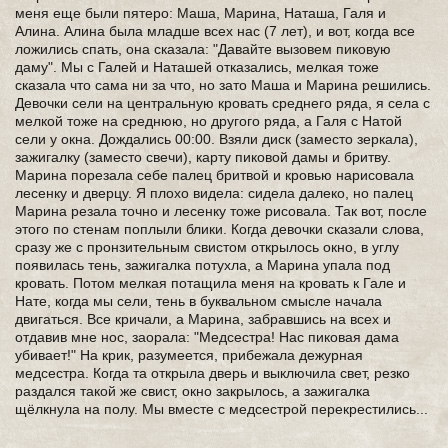
меня еще были пятеро: Маша, Марина, Наташа, Галя и
Алина. Алина была младше всех нас (7 лет), и вот, когда все
ложились спать, она сказала: "Давайте вызовем пиковую
даму". Мы с Галей и Наташей отказались, мелкая тоже
сказала что сама ни за что, но зато Маша и Марина решились.
Девочки сели на центральную кровать среднего ряда, я села с
мелкой тоже на среднюю, но другого ряда, а Галя с Натой
сели у окна. Дождались 00:00. Взяли диск (заместо зеркала),
зажигалку (заместо свечи), карту пиковой дамы и бритву.
Марина порезала себе палец бритвой и кровью нарисовала
лесенку и дверцу. Я плохо видела: сидела далеко, но палец
Марина резала точно и лесенку тоже рисовала. Так вот, после
этого по стенам поплыли блики. Когда девочки сказали слова,
сразу же с пронзительным свистом открылось окно, в углу
появилась тень, зажигалка потухла, а Марина упала под
кровать. Потом мелкая потащила меня на кровать к Гале и
Нате, когда мы сели, тень в буквальном смысле начала
двигаться. Все кричали, а Марина, забравшись на всех и
отдавив мне нос, заорала: "Медсестра! Нас пиковая дама
убивает!" На крик, разумеется, прибежала дежурная
медсестра. Когда та открыла дверь и выключила свет, резко
раздался такой же свист, окно закрылось, а зажигалка
щёлкнула на полу. Мы вместе с медсестрой перекрестились...