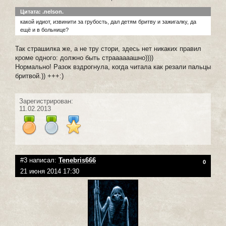
Цитата: .nelson.
какой идиот, извинити за грубость, дал детям бритву и зажигалку, да
ещё и в больнице?
Так страшилка же, а не тру стори, здесь нет никаких правил
кроме одного: должно быть страааааашно))))
Нормально! Разок вздрогнула, когда читала как резали пальцы
бритвой.)) +++:)
Зарегистрирован:
11.02.2013
#3 написал:
Tenebris666
0
21 июня 2014 17:30