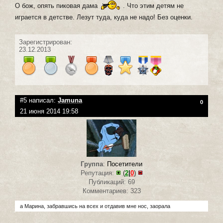
О бож, опять пиковая дама
. Что этим детям не
играется в детстве. Лезут туда, куда не надо! Без оценки.
Зарегистрирован:
23.12.2013
#5 написал:
Jamuna
0
21 июня 2014 19:58
Группа
:
Посетители
Репутация:
(
2
|
0
)
Публикаций: 69
Комментариев: 323
а Марина, забравшись на всех и отдавив мне нос, заорала