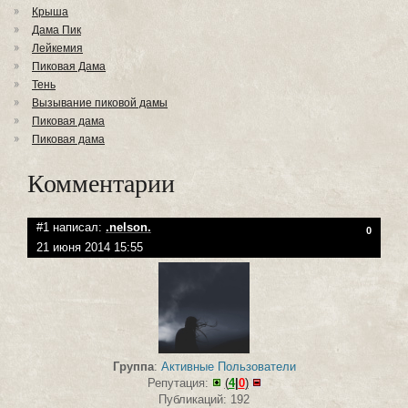
Крыша
Дама Пик
Лейкемия
Пиковая Дама
Тень
Вызывание пиковой дамы
Пиковая дама
Пиковая дама
Комментарии
#1 написал:
.nelson.
0
21 июня 2014 15:55
Группа
:
Активные Пользователи
Репутация:
(
4
|
0
)
Публикаций: 192