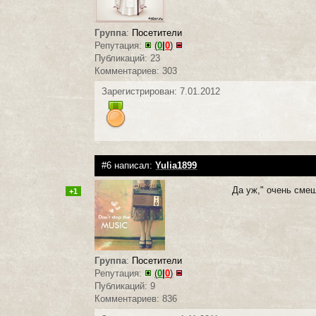
Группа
:
Посетители
Репутация:
(
0
|
0
)
Публикаций: 23
Комментариев: 303
Зарегистрирован: 7.01.2012
#6 написал:
Yulia1899
Да уж," очень смеш
+1
Группа
:
Посетители
Репутация:
(
0
|
0
)
Публикаций: 9
Комментариев: 836