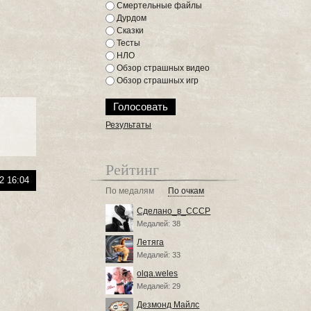
Смертельные файлы
Дурдом
Сказки
Тесты
НЛО
Обзор страшных видео
Обзор страшных игр
Результаты
Рейтинг
2 16:04
По медалям
По очкам
Сделано_в_СССР
Медалей: 38
Летяга
Медалей: 33
olqa.weles
Медалей: 29
Дезмонд Майлс