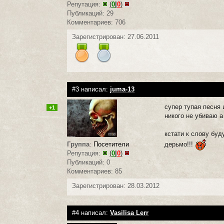
Репутация:
(
0
|
0
)
Публикаций: 29
Комментариев: 706
Зарегистрирован: 27.06.2011
#3 написал:
juma-13
супер тупая песня
+1
никого не убиваю а
кстати к слову буд
дерьмо!!!
Группа
:
Посетители
Репутация:
(
0
|
0
)
Публикаций: 0
Комментариев: 85
Зарегистрирован: 28.03.2012
#4 написал:
Vasilisa Lerr