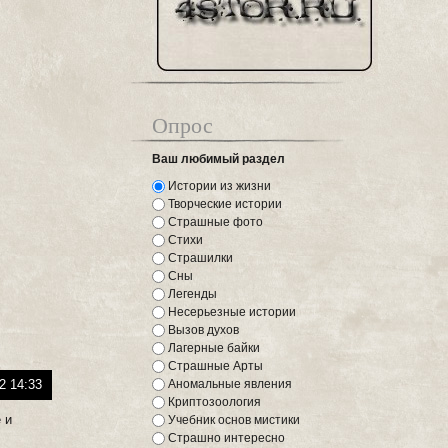
Опрос
Ваш любимый раздел
Истории из жизни
Творческие истории
Страшные фото
Стихи
Страшилки
Сны
Легенды
Несерьезные истории
Вызов духов
Лагерные байки
Страшные Арты
2 14:33
Аномальные явления
Криптозоология
 и
Учебник основ мистики
Страшно интересно