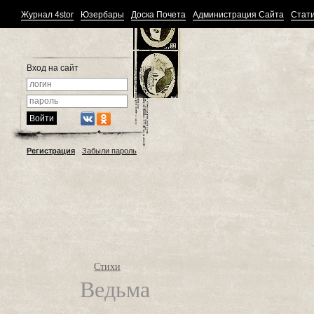
Журнал 4stor
Юзербары
Доска Почета
Администрация Сайта
Стати
Вход на сайт
Регистрация
Забыли пароль
Стихи
Ведьма