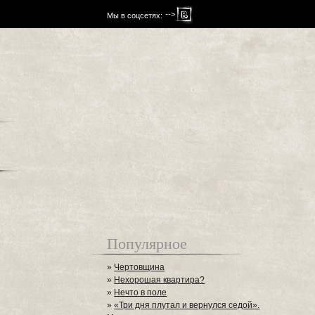
-->
Мы в соцсетях:
Популярное
»
Чертовщина
»
Нехорошая квартира?
»
Нечто в поле
»
«Три дня плутал и вернулся седой».