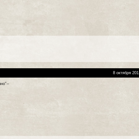
8 октября 201
но"--