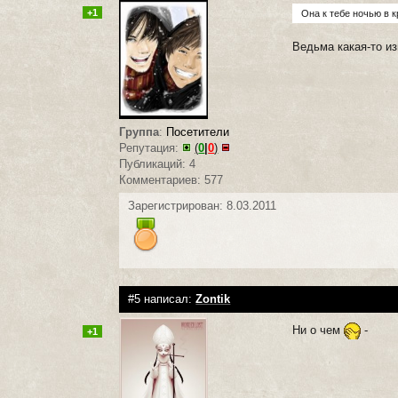
+1
Она к тебе ночью в 
Ведьма какая-то из
Группа
:
Посетители
Репутация:
(
0
|
0
)
Публикаций: 4
Комментариев: 577
Зарегистрирован: 8.03.2011
#5 написал:
Zontik
Ни о чем
-
+1