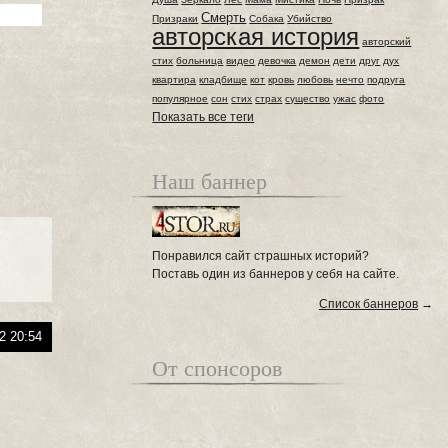
Смерть
Призраки
Собака
Убийство
авторская история
авторский
стих
больница
видео
девочка
демон
дети
друг
дух
квартира
кладбище
кот
кровь
любовь
нечто
подруга
популярное
сон
стих
страх
существо
ужас
фото
Показать все теги
Наш баннер
Понравился сайт страшных историй?
Поставь один из баннеров у себя на сайте.
Список баннеров
→
2 20:54
От спонсоров