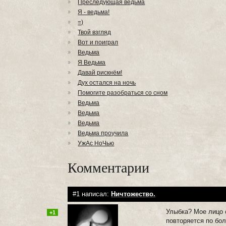
Преследующая ведьма
Я - ведьма!
=)
Твой взгляд
Вот и поиграл
Ведьма
Я Ведьма
Давай рискнём!
Дух остался на ночь
Помогите разобраться со сном
Ведьма
Ведьма
Ведьма
Ведьма проучила
УжАс НоЧью
Комментарии
#1 написал:
Ничтожество.
Улыбка? Мое лицо 
+1
повторяется по бол