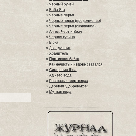
»
Чёрный ручей
»
Баба Яга
»
Чёрные перья
»
Чёрные перья (продолжение)
»
Чёрные перья (окончание)
»
Ангел, Черт и Врач
»
Черная курица
»
Ырка
»
Двоедушник
»
Хранитель
»
Противная бабка
»
Как нечистый к вдове сватался
»
Симфония Шоа
»
Ад - это вода
»
Рассказы о мертвецах
»
Деревня "Добренькое"
»
Мутная вода