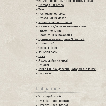
Мистические истории о нововятских лесах
»
Ни гводя, ни жезла
»
Тени
»
Последняя бутылка
»
Чудеса наших лесов
»
Могила инопланетянина
»
И снова подборка из комментариев
»
Радио Пхеньяна
»
Неожиданные похороны
»
Призрачная электричка 3. Часть 2
»
Могила фей
»
Сверхчеловек
»
Коньяк и розы
»
Пока
»
Я хочу выйти из игры!
»
Лунатик
»
Тайна Синска: деревня, которая знала всё,
но молчала
Избранное
»
Уносящий детей
»
Русалка. Часть первая
»
Русалка. Часть вторая