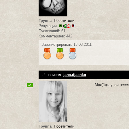
Группа
:
Посетители
Репутация:
(
0
|
0
)
Публикаций: 61
Комментариев: 442
Зарегистрирован: 13.08.2011
#2 написал:
jana.djachko
Мда))))глупая песен
+1
Группа
:
Посетители