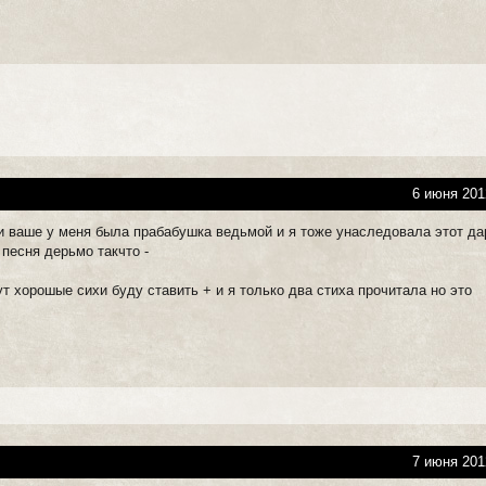
6 июня 201
 и ваше у меня была прабабушка ведьмой и я тоже унаследовала этот да
 песня дерьмо такчто -
ут хорошые сихи буду ставить + и я только два стиха прочитала но это
7 июня 201