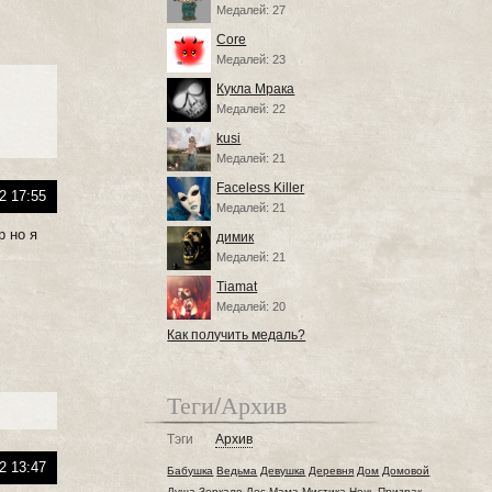
Медалей: 27
Core
Медалей: 23
Кукла Мрака
Медалей: 22
kusi
Медалей: 21
Faceless Killer
2 17:55
Медалей: 21
р но я
димик
Медалей: 21
Tiamat
Медалей: 20
Как получить медаль?
Теги/Архив
Тэги
Архив
2 13:47
Бабушка
Ведьма
Девушка
Деревня
Дом
Домовой
Душа
Зеркало
Лес
Мама
Мистика
Ночь
Призрак